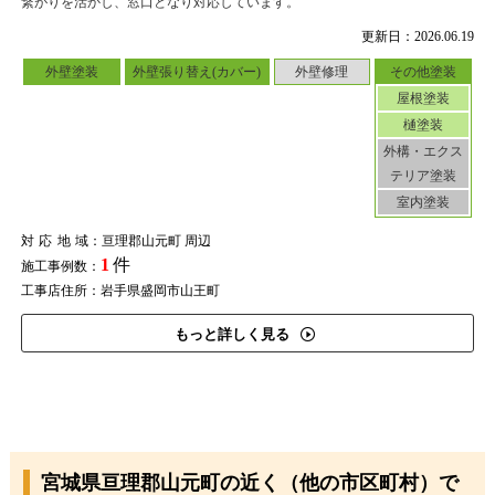
繋がりを活かし、窓口となり対応しています。
更新日：2026.06.19
外壁塗装
外壁張り替え(カバー)
外壁修理
その他塗装
屋根塗装
樋塗装
外構・エクス
テリア塗装
室内塗装
対応地域
：亘理郡山元町 周辺
1
件
施工事例数：
工事店住所：岩手県盛岡市山王町
もっと詳しく見る
宮城県亘理郡山元町の近く（他の市区町村）で