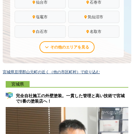
仙台市
石巻市
塩竈市
気仙沼市
白石市
名取市
その他のエリアを見る
宮城県亘理郡山元町の近く（他の市区町村）で絞り込む
宮城県
完全自社施工の外壁塗装。一貫した管理と高い技術で宮城
で1番の塗装店へ！