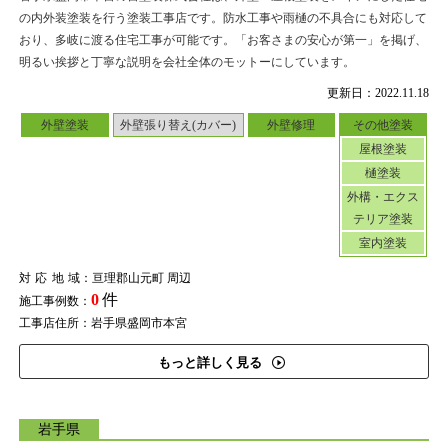
の内外装塗装を行う塗装工事店です。防水工事や雨樋の不具合にも対応して
おり、多岐に渡る住宅工事が可能です。「お客さまの安心が第一」を掲げ、
明るい挨拶と丁寧な説明を会社全体のモットーにしています。
更新日：2022.11.18
外壁塗装
外壁張り替え(カバー)
外壁修理
その他塗装
屋根塗装
樋塗装
外構・エクス
テリア塗装
室内塗装
対応地域
：亘理郡山元町 周辺
0
件
施工事例数：
工事店住所：岩手県盛岡市本宮
もっと詳しく見る
岩手県