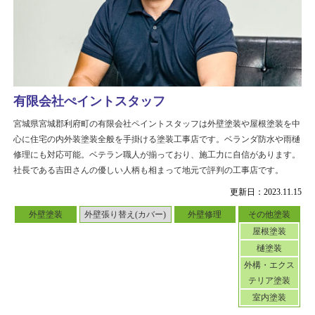
有限会社ぺイントスタッフ
宮城県宮城郡利府町の有限会社ペイントスタッフは外壁塗装や屋根塗装を中
心に住宅の内外装塗装全般を手掛ける塗装工事店です。ベランダ防水や雨樋
修理にも対応可能。ベテラン職人が揃っており、施工力に自信があります。
社長である吉田さんの優しい人柄も相まって地元で評判の工事店です。
更新日：2023.11.15
外壁塗装
外壁張り替え(カバー)
外壁修理
その他塗装
屋根塗装
樋塗装
外構・エクス
テリア塗装
室内塗装