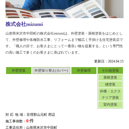
株式会社mizumi
山形県米沢市中田町の株式会社mizumiは、外壁塗装・屋根塗装をはじめとし
て、外壁修理や各種防水工事、リフォームまで幅広く手掛ける住宅塗装店で
す。「職人の目で、お客さまにとって一番良い物を提案する」という専門性
の高い施工で多くのお客さまに喜ばれています。
更新日：2024.04.15
外壁塗装
外壁張り替え(カバー)
外壁修理
その他塗装
屋根塗装
樋塗装
外構・エクス
テリア塗装
室内塗装
対応地域
：亘理郡山元町 周辺
0
件
施工事例数：
工事店住所：山形県米沢市中田町