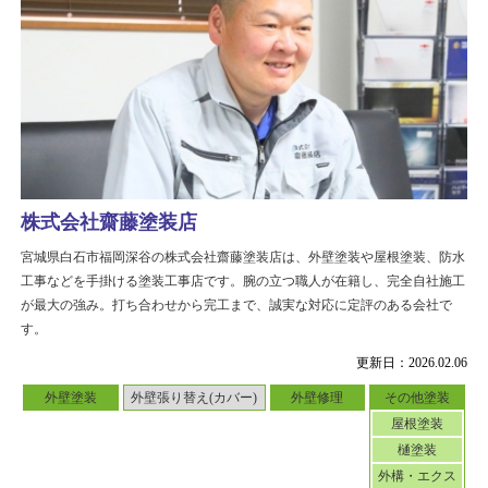
株式会社齋藤塗装店
宮城県白石市福岡深谷の株式会社齋藤塗装店は、外壁塗装や屋根塗装、防水
工事などを手掛ける塗装工事店です。腕の立つ職人が在籍し、完全自社施工
が最大の強み。打ち合わせから完工まで、誠実な対応に定評のある会社で
す。
更新日：2026.02.06
外壁塗装
外壁張り替え(カバー)
外壁修理
その他塗装
屋根塗装
樋塗装
外構・エクス