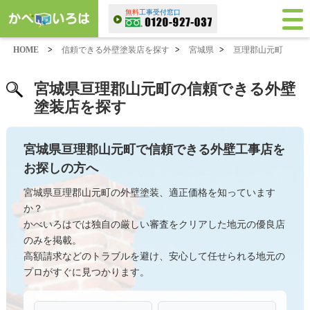
無料
工事受付窓口
HOME
>
信頼できる外壁塗装店を探す
>
宮城県
>
亘理郡山元町
宮城県亘理郡山元町の信頼できる外壁
塗装店を探す
宮城県亘理郡山元町で信頼できる外壁工事店を
お探しの方へ
宮城県亘理郡山元町の外壁塗装、適正価格を知っています
か？
かべいろはでは独自の厳しい審査をクリアした地元の優良店
のみを掲載。
高額請求などのトラブルを避け、安心して任せられる地元の
プロがすぐに見つかります。