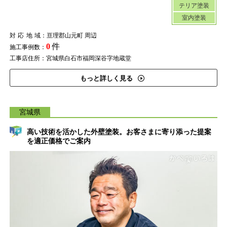
テリア塗装
室内塗装
対応地域
：亘理郡山元町 周辺
0
件
施工事例数：
工事店住所：宮城県白石市福岡深谷字地蔵堂
もっと詳しく見る
宮城県
高い技術を活かした外壁塗装。お客さまに寄り添った提案
を適正価格でご案内