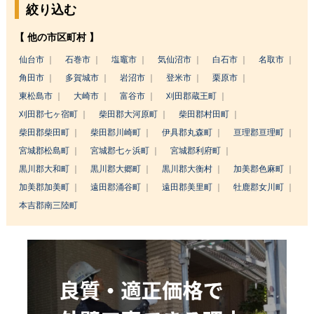
絞り込む
【 他の市区町村 】
仙台市
石巻市
塩竈市
気仙沼市
白石市
名取市
角田市
多賀城市
岩沼市
登米市
栗原市
東松島市
大崎市
富谷市
刈田郡蔵王町
刈田郡七ヶ宿町
柴田郡大河原町
柴田郡村田町
柴田郡柴田町
柴田郡川崎町
伊具郡丸森町
亘理郡亘理町
宮城郡松島町
宮城郡七ヶ浜町
宮城郡利府町
黒川郡大和町
黒川郡大郷町
黒川郡大衡村
加美郡色麻町
加美郡加美町
遠田郡涌谷町
遠田郡美里町
牡鹿郡女川町
本吉郡南三陸町