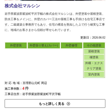
株式会社マルシン
岩手県紫波郡紫波町平沢字幅の株式会社マルシンは、外壁塗装や屋根塗装、
防水工事をメインに、外壁のカバー工法や屋根工事も手掛ける住宅工事店で
す。二級建築士事務所でもあり、住宅の構造を熟知した上で行う確実な工事
に、地域のお客さまから信頼が寄せられています。
更新日：2026.06.02
外壁塗装
外壁張り替え(カバー)
外壁修理
その他塗装
屋根塗装
樋塗装
外構・エクス
テリア塗装
室内塗装
対応地域
：亘理郡山元町 周辺
4
件
施工事例数：
工事店住所：岩手県紫波郡紫波町平沢字幅
もっと詳しく見る