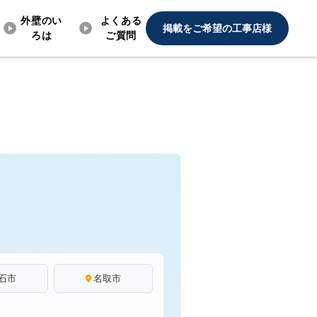
外壁のい
よくある
掲載をご希望の工事店様
ろは
ご質問
石市
名取市