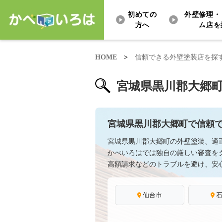
初めての
外壁修理・
方へ
ム店を
HOME
>
信頼できる外壁塗装店を探
宮城県黒川郡大郷
宮城県黒川郡大郷町で信頼
宮城県黒川郡大郷町の外壁塗装、適
かべいろはでは独自の厳しい審査を
高額請求などのトラブルを避け、安
仙台市