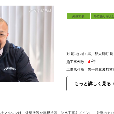
外壁塗装
外壁張り替え(
対応地域
：黒川郡大郷町 周
4
件
施工事例数：
工事店住所：岩手県紫波郡紫
もっと詳しく見る
会社マルシンは、外壁塗装や屋根塗装、防水工事をメインに、外壁のカ