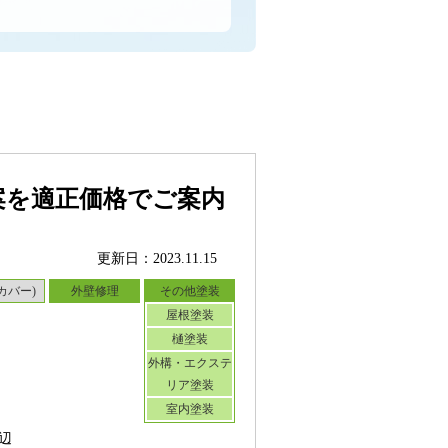
案を適正価格でご案内
更新日：2023.11.15
カバー)
外壁修理
その他塗装
屋根塗装
樋塗装
外構・エクステ
リア塗装
室内塗装
辺