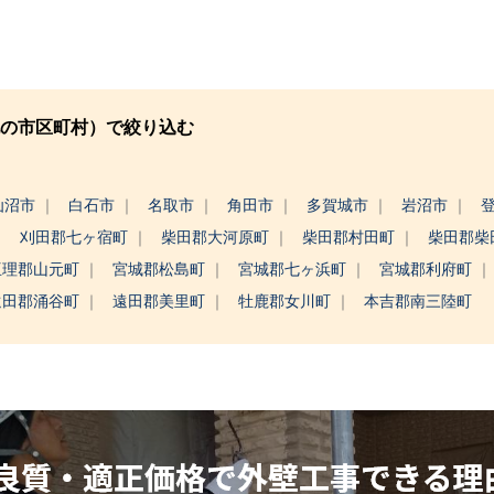
の市区町村）で絞り込む
仙沼市
白石市
名取市
角田市
多賀城市
岩沼市
刈田郡七ヶ宿町
柴田郡大河原町
柴田郡村田町
柴田郡柴
亘理郡山元町
宮城郡松島町
宮城郡七ヶ浜町
宮城郡利府町
遠田郡涌谷町
遠田郡美里町
牡鹿郡女川町
本吉郡南三陸町