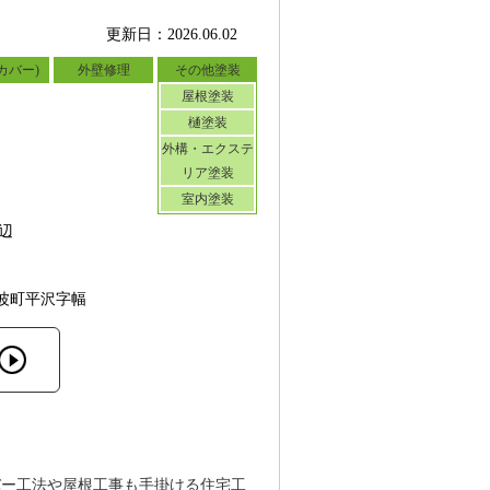
更新日：2026.06.02
カバー)
外壁修理
その他塗装
屋根塗装
樋塗装
外構・エクステ
リア塗装
室内塗装
辺
波町平沢字幅
バー工法や屋根工事も手掛ける住宅工