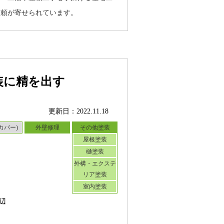
信頼が寄せられています。
装に精を出す
更新日：2022.11.18
カバー)
外壁修理
その他塗装
屋根塗装
樋塗装
外構・エクステ
リア塗装
室内塗装
辺