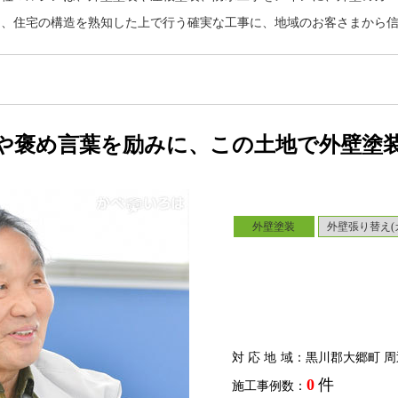
り、住宅の構造を熟知した上で行う確実な工事に、地域のお客さまから
や褒め言葉を励みに、この土地で外壁塗
外壁塗装
外壁張り替え(
対応地域
：黒川郡大郷町 周
0
件
施工事例数：