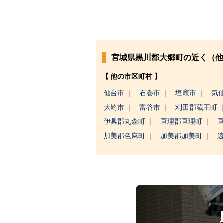
宮城県黒川郡大郷町の近く（他
【 他の市区町村 】
仙台市
石巻市
塩竈市
気
大崎市
富谷市
刈田郡蔵王町
伊具郡丸森町
亘理郡亘理町
加美郡色麻町
加美郡加美町