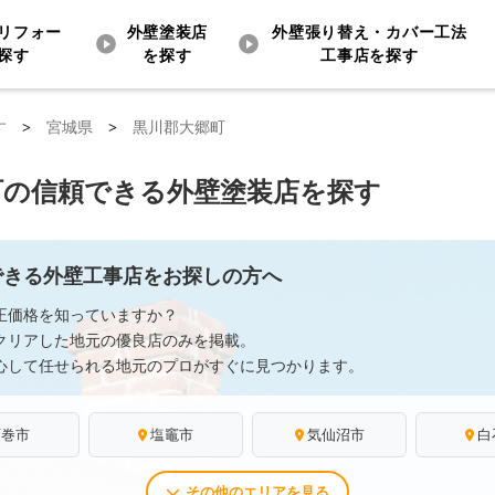
リフォー
外壁塗装店
外壁張り替え・カバー工法
探す
を探す
工事店を探す
す
>
宮城県
>
黒川郡大郷町
町の信頼できる外壁塗装店を探す
できる外壁工事店をお探しの方へ
正価格を知っていますか？
クリアした地元の優良店のみを掲載。
心して任せられる地元のプロがすぐに見つかります。
石巻市
塩竈市
気仙沼市
白
その他のエリアを見る