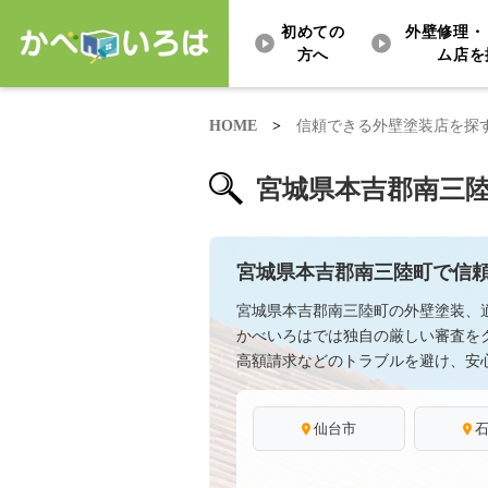
初めての
外壁修理・
方へ
ム店を
HOME
>
信頼できる外壁塗装店を探
宮城県本吉郡南三
宮城県本吉郡南三陸町で信
宮城県本吉郡南三陸町の外壁塗装、
かべいろはでは独自の厳しい審査を
高額請求などのトラブルを避け、安
仙台市