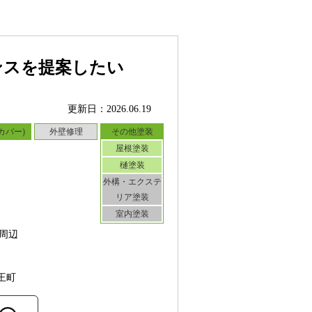
ンスを提案したい
更新日：2026.06.19
カバー)
外壁修理
その他塗装
屋根塗装
樋塗装
外構・エクステ
リア塗装
室内塗装
周辺
王町