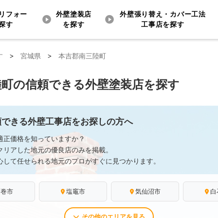
リフォー
外壁塗装店
外壁張り替え・カバー工法
探す
を探す
工事店を探す
す
>
宮城県
>
本吉郡南三陸町
陸町の信頼できる外壁塗装店を探す
頼できる外壁工事店をお探しの方へ
適正価格を知っていますか？
クリアした地元の優良店のみを掲載。
心して任せられる地元のプロがすぐに見つかります。
石巻市
塩竈市
気仙沼市
白
その他のエリアを見る