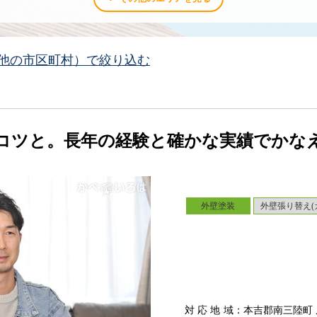
他の市区町村）で絞り込む
コツと。長年の経験と確かな実績でかな
外壁塗装
外壁張り替え(
対応地域
：本吉郡南三陸町 