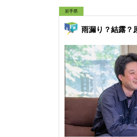
岩手県
雨漏り？結露？