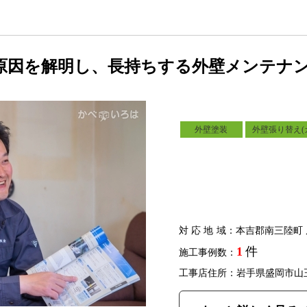
原因を解明し、長持ちする外壁メンテナ
外壁塗装
外壁張り替え(
対応地域
：本吉郡南三陸町 
1
件
施工事例数：
工事店住所：岩手県盛岡市山