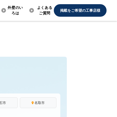
外壁のい
よくある
掲載をご希望の工事店様
ろは
ご質問
石市
名取市