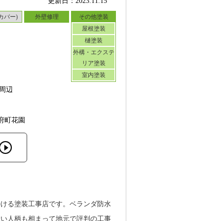
更新日：2023.11.15
カバー)
外壁修理
その他塗装
屋根塗装
樋塗装
外構・エクステ
リア塗装
室内塗装
周辺
府町花園
掛ける塗装工事店です。ベランダ防水
しい人柄も相まって地元で評判の工事