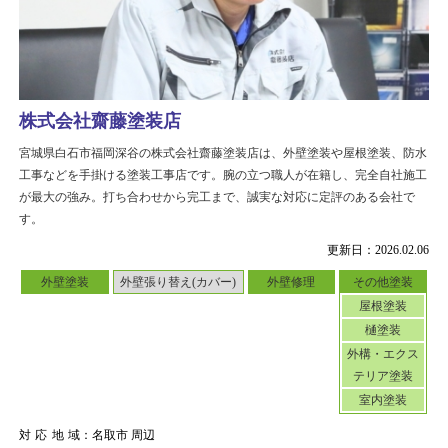
株式会社齋藤塗装店
宮城県白石市福岡深谷の株式会社齋藤塗装店は、外壁塗装や屋根塗装、防水
工事などを手掛ける塗装工事店です。腕の立つ職人が在籍し、完全自社施工
が最大の強み。打ち合わせから完工まで、誠実な対応に定評のある会社で
す。
更新日：2026.02.06
外壁塗装
外壁張り替え(カバー)
外壁修理
その他塗装
屋根塗装
樋塗装
外構・エクス
テリア塗装
室内塗装
対応地域
：名取市 周辺