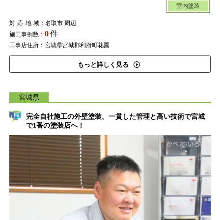
室内塗装
対応地域
：名取市 周辺
0
件
施工事例数：
工事店住所：宮城県宮城郡利府町花園
もっと詳しく見る
宮城県
完全自社施工の外壁塗装。一貫した管理と高い技術で宮城
で1番の塗装店へ！