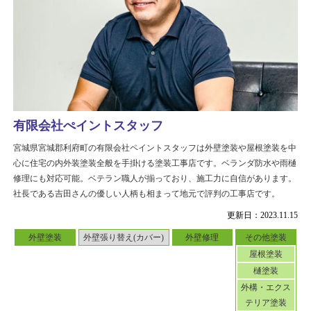
有限会社ぺイントスタッフ
宮城県宮城郡利府町の有限会社ペイントスタッフは外壁塗装や屋根塗装を中
心に住宅の内外装塗装全般を手掛ける塗装工事店です。ベランダ防水や雨樋
修理にも対応可能。ベテラン職人が揃っており、施工力に自信があります。
社長である吉田さんの優しい人柄も相まって地元で評判の工事店です。
更新日：2023.11.15
外壁塗装
外壁張り替え(カバー)
外壁修理
その他塗装
屋根塗装
樋塗装
外構・エクス
テリア塗装