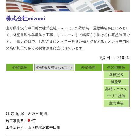
株式会社mizumi
山形県米沢市中田町の株式会社mizumiは、外壁塗装・屋根塗装をはじめとし
て、外壁修理や各種防水工事、リフォームまで幅広く手掛ける住宅塗装店で
す。「職人の目で、お客さまにとって一番良い物を提案する」という専門性
の高い施工で多くのお客さまに喜ばれています。
更新日：2024.04.15
外壁塗装
外壁張り替え(カバー)
外壁修理
その他塗装
屋根塗装
樋塗装
外構・エクス
テリア塗装
室内塗装
対応地域
：名取市 周辺
0
件
施工事例数：
工事店住所：山形県米沢市中田町