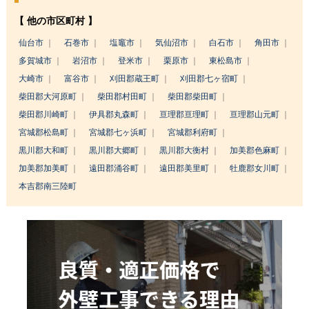
【 他の市区町村 】
仙台市
石巻市
塩竈市
気仙沼市
白石市
角田市
多賀城市
岩沼市
登米市
栗原市
東松島市
大崎市
富谷市
刈田郡蔵王町
刈田郡七ヶ宿町
柴田郡大河原町
柴田郡村田町
柴田郡柴田町
柴田郡川崎町
伊具郡丸森町
亘理郡亘理町
亘理郡山元町
宮城郡松島町
宮城郡七ヶ浜町
宮城郡利府町
黒川郡大和町
黒川郡大郷町
黒川郡大衡村
加美郡色麻町
加美郡加美町
遠田郡涌谷町
遠田郡美里町
牡鹿郡女川町
本吉郡南三陸町