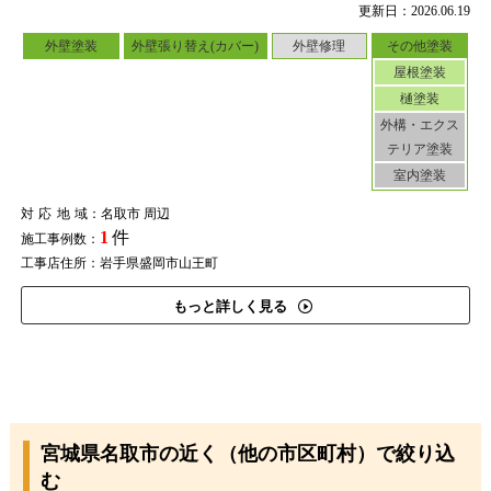
更新日：2026.06.19
外壁塗装
外壁張り替え(カバー)
外壁修理
その他塗装
屋根塗装
樋塗装
外構・エクス
テリア塗装
室内塗装
対応地域
：名取市 周辺
1
件
施工事例数：
工事店住所：岩手県盛岡市山王町
もっと詳しく見る
宮城県名取市の近く（他の市区町村）で絞り込
む