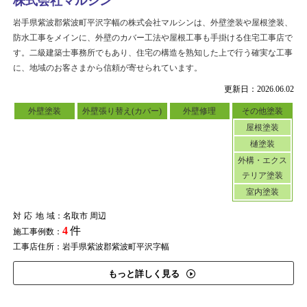
株式会社マルシン
岩手県紫波郡紫波町平沢字幅の株式会社マルシンは、外壁塗装や屋根塗装、
防水工事をメインに、外壁のカバー工法や屋根工事も手掛ける住宅工事店で
す。二級建築士事務所でもあり、住宅の構造を熟知した上で行う確実な工事
に、地域のお客さまから信頼が寄せられています。
更新日：2026.06.02
外壁塗装
外壁張り替え(カバー)
外壁修理
その他塗装
屋根塗装
樋塗装
外構・エクス
テリア塗装
室内塗装
対応地域
：名取市 周辺
4
件
施工事例数：
工事店住所：岩手県紫波郡紫波町平沢字幅
もっと詳しく見る