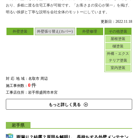
おり、多岐に渡る住宅工事が可能です。「お客さまの安心が第一」を掲げ、
明るい挨拶と丁寧な説明を会社全体のモットーにしています。
更新日：2022.11.18
外壁塗装
外壁張り替え(カバー)
外壁修理
その他塗装
屋根塗装
樋塗装
外構・エクス
テリア塗装
室内塗装
対応地域
：名取市 周辺
0
件
施工事例数：
工事店住所：岩手県盛岡市本宮
もっと詳しく見る
岩手県
雨漏り？結露？原因を解明し、長持ちする外壁メンテナン