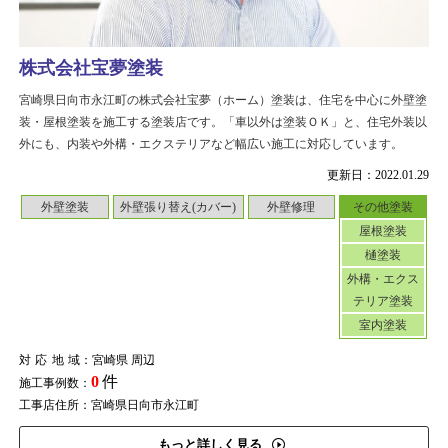
株式会社宝夢塗装
宮崎県日向市永江町の株式会社宝夢（ホーム）塗装は、住宅を中心に外壁塗
装・屋根塗装を施工する塗装店です。「車以外は塗装ＯＫ」と、住宅外装以
外にも、内装や外構・エクステリアなど幅広い施工に対応しています。
更新日：2022.01.29
外壁塗装
外壁張り替え(カバー)
外壁修理
その他塗装
屋根塗装
樋塗装
外構・エクス
テリア塗装
室内塗装
対応地域
：宮崎県 周辺
0
件
施工事例数：
工事店住所：宮崎県日向市永江町
もっと詳しく見る