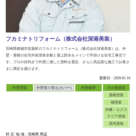
フカミナトリフォーム（株式会社深港美装）
宮崎県都城市若葉町のフカミナトリフォーム（株式会社深港美装）は、外
壁・屋根の住宅外装塗装全般と屋上防水をメインで手掛ける住宅工事店で
す。プロの目利きで外壁に適した塗料を選定、さらに高品質な施工でお客さ
まに満足を届けます。
更新日：2026.01.16
外壁塗装
外壁張り替え(カバー)
外壁修理
その他塗装
屋根塗装
樋塗装
外構・エクス
テリア塗装
室内塗装
対応地域
：宮崎県 周辺