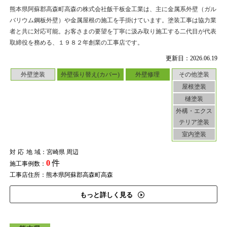
熊本県阿蘇郡高森町高森の株式会社飯干板金工業は、主に金属系外壁（ガル
バリウム鋼板外壁）や金属屋根の施工を手掛けています。塗装工事は協力業
者と共に対応可能。お客さまの要望を丁寧に汲み取り施工する二代目が代表
取締役を務める、１９８２年創業の工事店です。
更新日：2026.06.19
外壁塗装
外壁張り替え(カバー)
外壁修理
その他塗装
屋根塗装
樋塗装
外構・エクス
テリア塗装
室内塗装
対応地域
：宮崎県 周辺
0
件
施工事例数：
工事店住所：熊本県阿蘇郡高森町高森
もっと詳しく見る