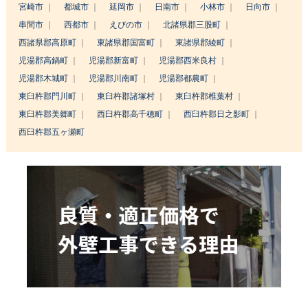
宮崎市
都城市
延岡市
日南市
小林市
日向市
串間市
西都市
えびの市
北諸県郡三股町
西諸県郡高原町
東諸県郡国富町
東諸県郡綾町
児湯郡高鍋町
児湯郡新富町
児湯郡西米良村
児湯郡木城町
児湯郡川南町
児湯郡都農町
東臼杵郡門川町
東臼杵郡諸塚村
東臼杵郡椎葉村
東臼杵郡美郷町
西臼杵郡高千穂町
西臼杵郡日之影町
西臼杵郡五ヶ瀬町