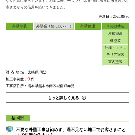
なり相談に乗っています。創業以来、一つひとつの仕事に誠実に向き合いお
客さまからの信用を築いてきました。
更新日：2025.06.30
外壁塗装
外壁張り替え(カバー)
外壁修理
その他塗装
屋根塗装
樋塗装
外構・エクス
テリア塗装
室内塗装
対応地域
：宮崎県 周辺
0
件
施工事例数：
工事店住所：熊本県熊本市南区城南町赤見
もっと詳しく見る
福岡県
不要な外壁工事は勧めず、過不足ない施工でお客さまにと