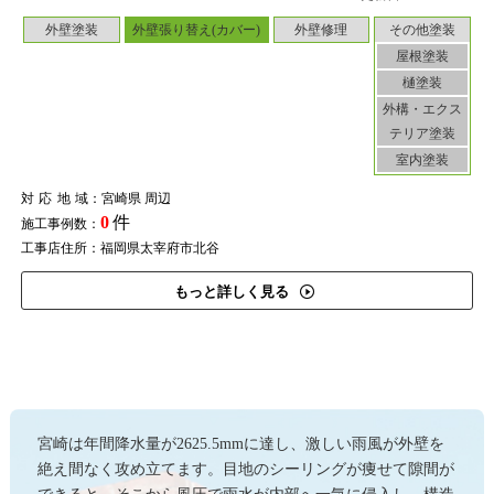
外壁塗装
外壁張り替え(カバー)
外壁修理
その他塗装
屋根塗装
樋塗装
外構・エクス
テリア塗装
室内塗装
対応地域
：宮崎県 周辺
0
件
施工事例数：
工事店住所：福岡県太宰府市北谷
もっと詳しく見る
宮崎は年間降水量が2625.5mmに達し、激しい雨風が外壁を
絶え間なく攻め立てます。目地のシーリングが痩せて隙間が