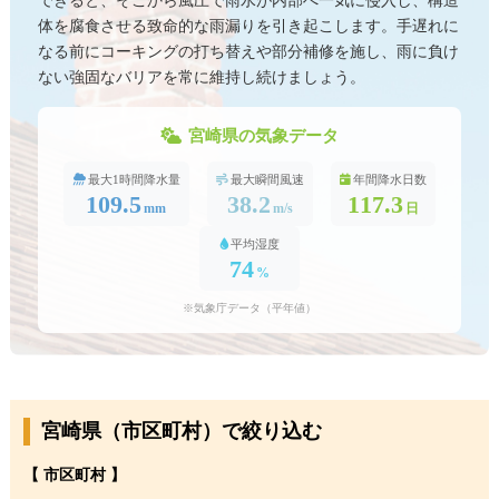
できると、そこから風圧で雨水が内部へ一気に侵入し、構造
体を腐食させる致命的な雨漏りを引き起こします。手遅れに
なる前にコーキングの打ち替えや部分補修を施し、雨に負け
ない強固なバリアを常に維持し続けましょう。
宮崎県の気象データ
最大1時間降水量
最大瞬間風速
年間降水日数
109.5
38.2
117.3
mm
m/s
日
平均湿度
74
%
※気象庁データ（平年値）
宮崎県（市区町村）で絞り込む
【 市区町村 】