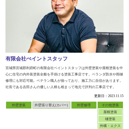
有限会社ぺイントスタッフ
宮城県宮城郡利府町の有限会社ペイントスタッフは外壁塗装や屋根塗装を中
心に住宅の内外装塗装全般を手掛ける塗装工事店です。ベランダ防水や雨樋
修理にも対応可能。ベテラン職人が揃っており、施工力に自信があります。
社長である吉田さんの優しい人柄も相まって地元で評判の工事店です。
更新日：2023.11.15
外壁塗装
外壁張り替え(カバー)
外壁修理
その他塗装
屋根塗装
樋塗装
外構・エクス