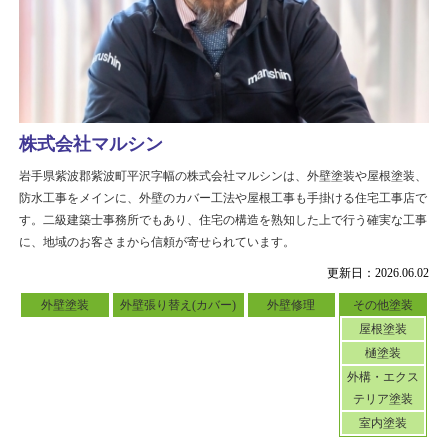
株式会社マルシン
岩手県紫波郡紫波町平沢字幅の株式会社マルシンは、外壁塗装や屋根塗装、
防水工事をメインに、外壁のカバー工法や屋根工事も手掛ける住宅工事店で
す。二級建築士事務所でもあり、住宅の構造を熟知した上で行う確実な工事
に、地域のお客さまから信頼が寄せられています。
更新日：2026.06.02
外壁塗装
外壁張り替え(カバー)
外壁修理
その他塗装
屋根塗装
樋塗装
外構・エクス
テリア塗装
室内塗装