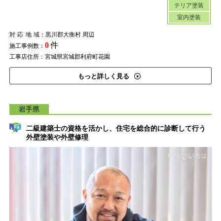
テリア塗装
室内塗装
対応地域
：黒川郡大衡村 周辺
0
件
施工事例数：
工事店住所：宮城県宮城郡利府町花園
もっと詳しく見る
岩手県
二級建築士の資格を活かし、住宅を総合的に診断して行う
外壁塗装や外壁修理