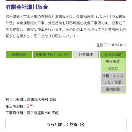
有限会社瀬川板金
岩手県盛岡市山王町の有限会社瀬川板金は、金属系外壁（ガルバリウム鋼板
外壁）や金属屋根の工事、外壁塗装も対応可能な板金工事店です。必要な工
事を提案し、確実な施工を行います。その他の工事も培ってきた業者同士の
繋がりを活かし、窓口となり対応しています。
更新日：2026.06.19
外壁塗装
外壁張り替え(カバー)
外壁修理
その他塗装
屋根塗装
樋塗装
外構・エクス
テリア塗装
室内塗装
対応地域
：黒川郡大衡村 周辺
1
件
施工事例数：
工事店住所：岩手県盛岡市山王町
もっと詳しく見る