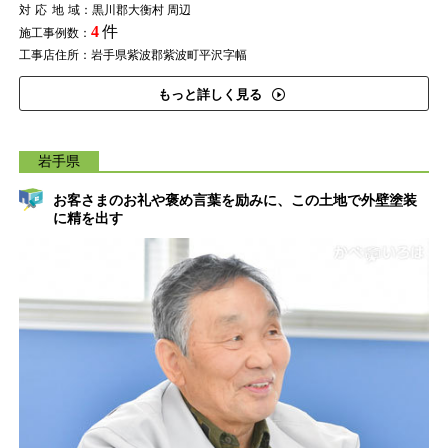
対応地域
：黒川郡大衡村 周辺
4
件
施工事例数：
工事店住所：岩手県紫波郡紫波町平沢字幅
もっと詳しく見る
岩手県
お客さまのお礼や褒め言葉を励みに、この土地で外壁塗装
に精を出す