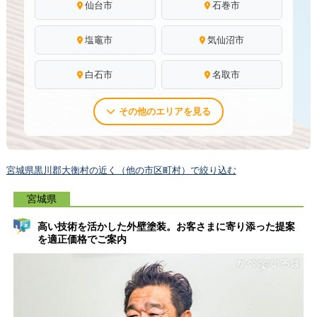
仙台市
石巻市
塩竈市
気仙沼市
白石市
名取市
その他のエリアを見る
宮城県黒川郡大衡村の近く（他の市区町村）で絞り込む
宮城県
高い技術を活かした外壁塗装。お客さまに寄り添った提案
を適正価格でご案内