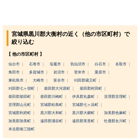
宮城県黒川郡大衡村の近く（他の市区町村）で
絞り込む
【 他の市区町村 】
仙台市
石巻市
塩竈市
気仙沼市
白石市
名取市
角田市
多賀城市
岩沼市
登米市
栗原市
東松島市
大崎市
富谷市
刈田郡蔵王町
刈田郡七ヶ宿町
柴田郡大河原町
柴田郡村田町
柴田郡柴田町
柴田郡川崎町
伊具郡丸森町
亘理郡亘理町
亘理郡山元町
宮城郡松島町
宮城郡七ヶ浜町
宮城郡利府町
黒川郡大和町
黒川郡大郷町
加美郡色麻町
加美郡加美町
遠田郡涌谷町
遠田郡美里町
牡鹿郡女川町
本吉郡南三陸町