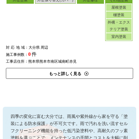
外壁塗装
外壁張り替え(カバー)
外壁修理
その他塗装
屋根塗装
樋塗装
外構・エクス
テリア塗装
室内塗装
対応地域
：大分県 周辺
0
件
施工事例数：
工事店住所：熊本県熊本市南区城南町赤見
もっと詳しく見る
四季の変化に富む大分では、雨風や紫外線から家を守る「塗
装による防水保護」が不可欠です。雨で汚れを洗い流すセル
フクリーニング機能を持った低汚染塗料や、高耐久のフッ素
塗料を選ぶことで、メンテナンスの手間とコストを大幅に削