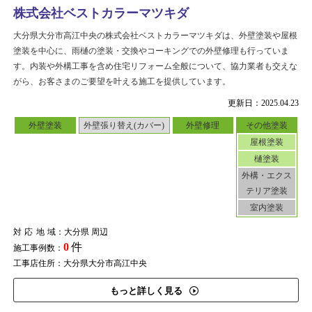
株式会社ベストカラーマツキダ
大分県大分市高江中央の株式会社ベストカラーマツキダは、外壁塗装や屋根
塗装を中心に、雨樋の塗装・交換やコーキングでの外壁修理も行っていま
す。内装や外構工事を含め住宅リフォーム全般について、協力業者も交えな
がら、お客さまのご要望を叶える施工を提供しています。
更新日：2025.04.23
外壁塗装
外壁張り替え(カバー)
外壁修理
その他塗装
屋根塗装
樋塗装
外構・エクス
テリア塗装
室内塗装
対応地域
：大分県 周辺
0
件
施工事例数：
工事店住所：大分県大分市高江中央
もっと詳しく見る