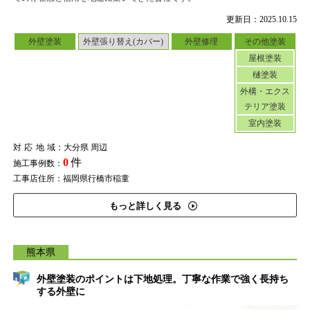
更新日：2025.10.15
外壁塗装
外壁張り替え(カバー)
外壁修理
その他塗装
屋根塗装
樋塗装
外構・エクス
テリア塗装
室内塗装
対応地域
：大分県 周辺
0
件
施工事例数：
工事店住所：福岡県行橋市稲童
もっと詳しく見る
熊本県
外壁塗装のポイントは下地処理。丁寧な作業で強く長持ち
する外壁に