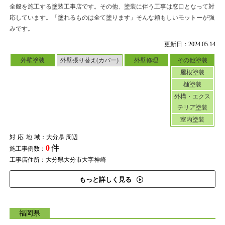
全般を施工する塗装工事店です。その他、塗装に伴う工事は窓口となって対
応しています。「塗れるものは全て塗ります」そんな頼もしいモットーが強
みです。
更新日：2024.05.14
外壁塗装
外壁張り替え(カバー)
外壁修理
その他塗装
屋根塗装
樋塗装
外構・エクス
テリア塗装
室内塗装
対応地域
：大分県 周辺
0
件
施工事例数：
工事店住所：大分県大分市大字神崎
もっと詳しく見る
福岡県