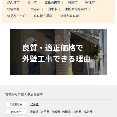
津久見市
竹田市
豊後高田市
杵築市
宇佐市
豊後大野市
由布市
国東市
東国東郡姫島村
速見郡日出町
玖珠郡九重町
玖珠郡玖珠町
地域から外壁工事店を探す
北海道
北海道地方
青森県
岩手県
宮城県
秋田県
山形県
福島県
東北地方