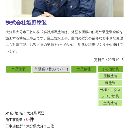
株式会社姫野塗装
大分県大分市三佐の株式会社姫野塗装は、外壁や屋根の住宅外装塗装全般を
施工する塗装工事店です。屋上防水工事、室内の壁穴の補修など小さな修理
にも対応可能。お客さまの笑顔をやりがいに、明るい現場づくりを心掛けて
います。
更新日：2025.10.15
外壁塗装
外壁張り替え(カバー)
外壁修理
その他塗装
屋根塗装
樋塗装
外構・エクス
テリア塗装
室内塗装
対応地域
：大分県 周辺
0
件
施工事例数：
工事店住所：大分県大分市三佐