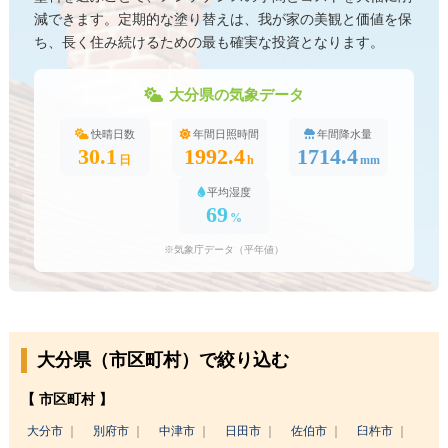
減できます。定期的な塗り替えは、我が家の美観と価値を保
ち、長く住み続けるための最も確実な投資となります。
大分県の気象データ
快晴日数
年間日照時間
年間降水量
30.1
1992.4
1714.4
日
h
mm
平均湿度
69
%
※気象庁データ（平年値）
大分県（市区町村）で絞り込む
【 市区町村 】
大分市
別府市
中津市
日田市
佐伯市
臼杵市