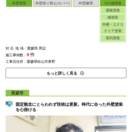
外壁塗装
外壁張り替え(カバー)
外壁修理
その他塗装
屋根塗装
樋塗装
外構・エクス
テリア塗装
室内塗装
対応地域
：愛媛県 周辺
0
件
施工事例数：
工事店住所：愛媛県松山市東野
もっと詳しく見る
愛媛県
固定観念にとらわれず技術は更新。時代に合った外壁塗装
を心掛ける