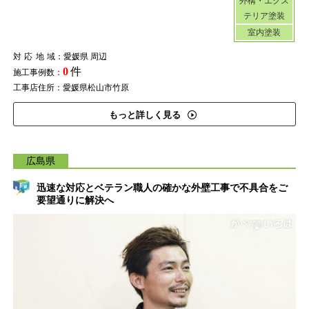
外構・エクス
テリア塗装
室内塗装
対応地域
：愛媛県 周辺
0
件
施工事例数：
工事店住所：愛媛県松山市竹原
もっと詳しく見る
広島県
迅速な対応とベテラン職人の確かな外壁工事で不具合をご
要望通りに解決へ