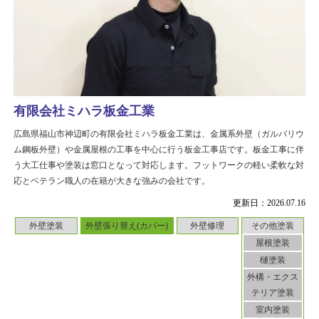
有限会社ミハラ板金工業
広島県福山市神辺町の有限会社ミハラ板金工業は、金属系外壁（ガルバリウ
ム鋼板外壁）や金属屋根の工事を中心に行う板金工事店です。板金工事に伴
う大工仕事や塗装は窓口となって対応します。フットワークの軽い柔軟な対
応とベテラン職人の在籍が大きな強みの会社です。
更新日：2026.07.16
外壁塗装
外壁張り替え(カバー)
外壁修理
その他塗装
屋根塗装
樋塗装
外構・エクス
テリア塗装
室内塗装