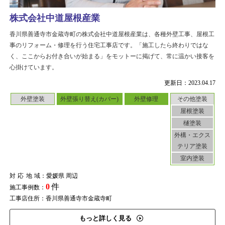
株式会社中道屋根産業
香川県善通寺市金蔵寺町の株式会社中道屋根産業は、各種外壁工事、屋根工
事のリフォーム・修理を行う住宅工事店です。「施工したら終わりではな
く、ここからお付き合いが始まる」をモットーに掲げて、常に温かい接客を
心掛けています。
更新日：2023.04.17
外壁塗装
外壁張り替え(カバー)
外壁修理
その他塗装
屋根塗装
樋塗装
外構・エクス
テリア塗装
室内塗装
対応地域
：愛媛県 周辺
0
件
施工事例数：
工事店住所：香川県善通寺市金蔵寺町
もっと詳しく見る