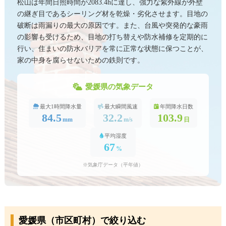
松山は年間日照時間が2083.4hに達し、強力な紫外線が外壁
の継ぎ目であるシーリング材を乾燥・劣化させます。目地の
破断は雨漏りの最大の原因です。また、台風や突発的な豪雨
の影響も受けるため、目地の打ち替えや防水補修を定期的に
行い、住まいの防水バリアを常に正常な状態に保つことが、
家の中身を腐らせないための鉄則です。
愛媛県の気象データ
最大1時間降水量
最大瞬間風速
年間降水日数
84.5
32.2
103.9
mm
m/s
日
平均湿度
67
%
※気象庁データ（平年値）
愛媛県（市区町村）で絞り込む