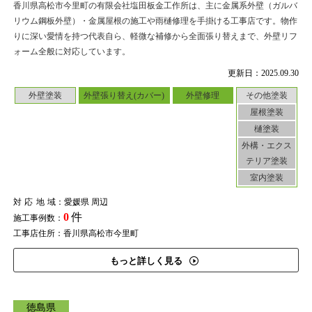
香川県高松市今里町の有限会社塩田板金工作所は、主に金属系外壁（ガルバ
リウム鋼板外壁）・金属屋根の施工や雨樋修理を手掛ける工事店です。物作
りに深い愛情を持つ代表自ら、軽微な補修から全面張り替えまで、外壁リフ
ォーム全般に対応しています。
更新日：2025.09.30
外壁塗装
外壁張り替え(カバー)
外壁修理
その他塗装
屋根塗装
樋塗装
外構・エクス
テリア塗装
室内塗装
対応地域
：愛媛県 周辺
0
件
施工事例数：
工事店住所：香川県高松市今里町
もっと詳しく見る
徳島県