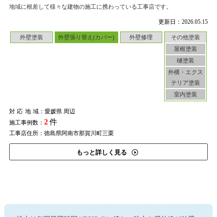
地域に根差して様々な建物の施工に携わっている工事店です。
更新日：2026.05.15
外壁塗装
外壁張り替え(カバー)
外壁修理
その他塗装
屋根塗装
樋塗装
外構・エクス
テリア塗装
室内塗装
対応地域
：愛媛県 周辺
2
件
施工事例数：
工事店住所：徳島県阿南市那賀川町三栗
もっと詳しく見る