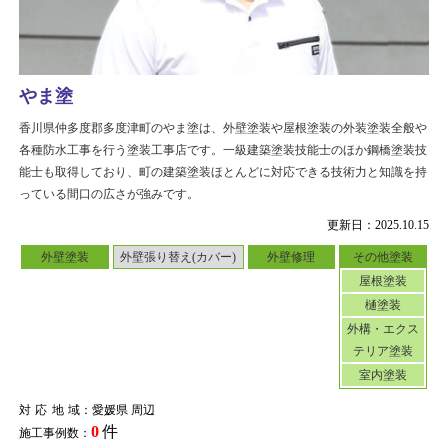
やま塗
香川県仲多度郡多度津町のやま塗は、外壁塗装や屋根塗装の外装塗装全般や
各種防水工事を行う塗装工事店です。一級建築塗装技能士のほか鋼橋塗装技
能士も取得しており、町の建築塗装ほとんどに対応できる技術力と知識を持
っている間口の広さが強みです。
更新日：2025.10.15
外壁塗装
外壁張り替え(カバー)
外壁修理
その他塗装
屋根塗装
樋塗装
外構・エクス
テリア塗装
室内塗装
対応地域
：愛媛県 周辺
0
件
施工事例数：