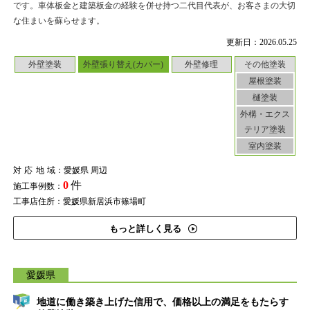
です。車体板金と建築板金の経験を併せ持つ二代目代表が、お客さまの大切
な住まいを蘇らせます。
更新日：2026.05.25
外壁塗装
外壁張り替え(カバー)
外壁修理
その他塗装
屋根塗装
樋塗装
外構・エクス
テリア塗装
室内塗装
対応地域
：愛媛県 周辺
0
件
施工事例数：
工事店住所：愛媛県新居浜市篠場町
もっと詳しく見る
愛媛県
地道に働き築き上げた信用で、価格以上の満足をもたらす