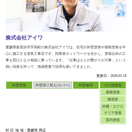
株式会社アイワ
愛媛県新居浜市宇高町の株式会社アイワは、住宅の外壁塗装や屋根塗装を中
心に施工する塗装工事店です。同業者ネットワークを生かし、塗装以外の工
事も窓口となり相談に乗っています。「仕事は人との繋がりが大事」という
熱い信条を持って、地域密着で信用を築いてきました。
更新日：2026.03.18
外壁塗装
外壁張り替え(カバー)
外壁修理
その他塗装
屋根塗装
樋塗装
外構・エクス
テリア塗装
室内塗装
対応地域
：愛媛県 周辺