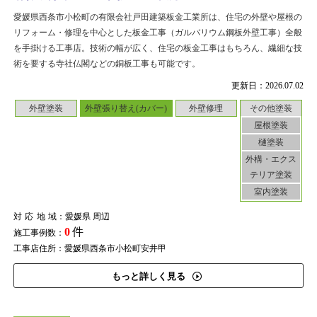
愛媛県西条市小松町の有限会社戸田建築板金工業所は、住宅の外壁や屋根の
リフォーム・修理を中心とした板金工事（ガルバリウム鋼板外壁工事）全般
を手掛ける工事店。技術の幅が広く、住宅の板金工事はもちろん、繊細な技
術を要する寺社仏閣などの銅板工事も可能です。
更新日：2026.07.02
外壁塗装
外壁張り替え(カバー)
外壁修理
その他塗装
屋根塗装
樋塗装
外構・エクス
テリア塗装
室内塗装
対応地域
：愛媛県 周辺
0
件
施工事例数：
工事店住所：愛媛県西条市小松町安井甲
もっと詳しく見る