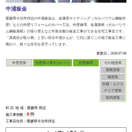
中浦板金
愛媛県今治市拝志の中浦板金は、金属系サイディング（ガルバリウム鋼板外
壁）などの外壁リフォームのカバー工法、外壁修理、金属屋根（ガルバリウ
ム鋼板屋根）の張り替えなど外装全般の板金工事ができる住宅工事店です。
「真面目が取り柄」と言い切る中浦さんが、三代に渡りこの地で板金工事に
携わり、様々な住宅を見守っています。
更新日：2026.07.08
外壁塗装
外壁張り替え(カバー)
外壁修理
その他塗装
屋根塗装
樋塗装
外構・エクス
テリア塗装
室内塗装
対応地域
：愛媛県 周辺
0
件
施工事例数：
工事店住所：愛媛県今治市拝志