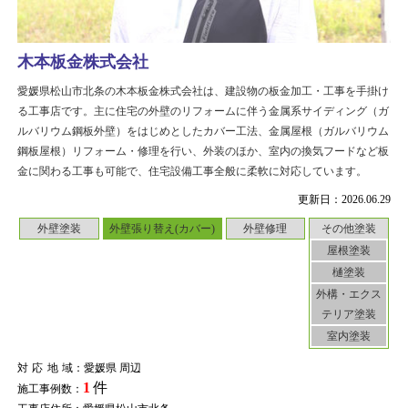
木本板金株式会社
愛媛県松山市北条の木本板金株式会社は、建設物の板金加工・工事を手掛け
る工事店です。主に住宅の外壁のリフォームに伴う金属系サイディング（ガ
ルバリウム鋼板外壁）をはじめとしたカバー工法、金属屋根（ガルバリウム
鋼板屋根）リフォーム・修理を行い、外装のほか、室内の換気フードなど板
金に関わる工事も可能で、住宅設備工事全般に柔軟に対応しています。
更新日：2026.06.29
外壁塗装
外壁張り替え(カバー)
外壁修理
その他塗装
屋根塗装
樋塗装
外構・エクス
テリア塗装
室内塗装
対応地域
：愛媛県 周辺
1
件
施工事例数：