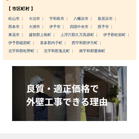
【 市区町村 】
松山市
今治市
宇和島市
八幡浜市
新居浜市
西条市
大洲市
伊予市
四国中央市
西予市
東温市
越智郡上島町
上浮穴郡久万高原町
伊予郡松前町
伊予郡砥部町
喜多郡内子町
西宇和郡伊方町
北宇和郡松野町
北宇和郡鬼北町
南宇和郡愛南町