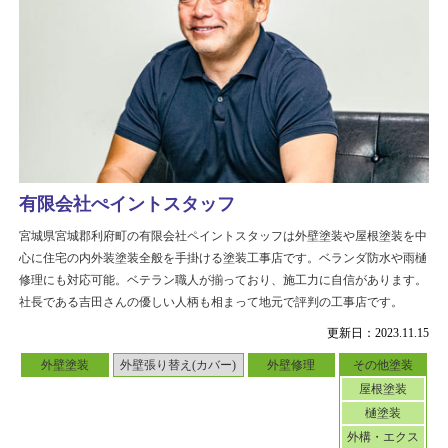
有限会社ぺイントスタッフ
宮城県宮城郡利府町の有限会社ペイントスタッフは外壁塗装や屋根塗装を中
心に住宅の内外装塗装全般を手掛ける塗装工事店です。ベランダ防水や雨樋
修理にも対応可能。ベテラン職人が揃っており、施工力に自信があります。
社長である吉田さんの優しい人柄も相まって地元で評判の工事店です。
更新日：2023.11.15
外壁塗装
外壁張り替え(カバー)
外壁修理
その他塗装
屋根塗装
樋塗装
外構・エクス