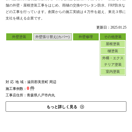
舗の外壁・屋根塗装工事をはじめ、雨樋の交換やウレタン防水、FRP防水な
どの工事を行っています。創業からの施工実績は４万件を超え、東北３県に
支社を構える企業です。
更新日：2025.01.25
外壁塗装
外壁張り替え(カバー)
外壁修理
その他塗装
屋根塗装
樋塗装
外構・エクス
テリア塗装
室内塗装
対応地域
：遠田郡美里町 周辺
0
件
施工事例数：
工事店住所：青森県八戸市内丸
もっと詳しく見る