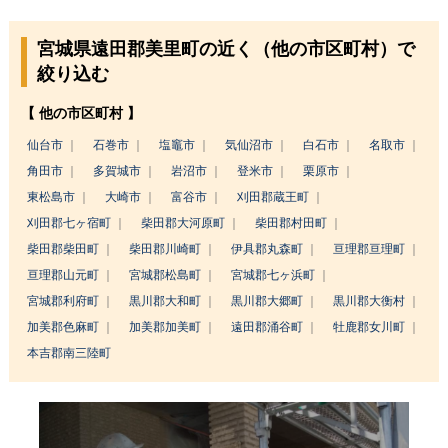
宮城県遠田郡美里町の近く（他の市区町村）で
絞り込む
【 他の市区町村 】
仙台市
石巻市
塩竈市
気仙沼市
白石市
名取市
角田市
多賀城市
岩沼市
登米市
栗原市
東松島市
大崎市
富谷市
刈田郡蔵王町
刈田郡七ヶ宿町
柴田郡大河原町
柴田郡村田町
柴田郡柴田町
柴田郡川崎町
伊具郡丸森町
亘理郡亘理町
亘理郡山元町
宮城郡松島町
宮城郡七ヶ浜町
宮城郡利府町
黒川郡大和町
黒川郡大郷町
黒川郡大衡村
加美郡色麻町
加美郡加美町
遠田郡涌谷町
牡鹿郡女川町
本吉郡南三陸町