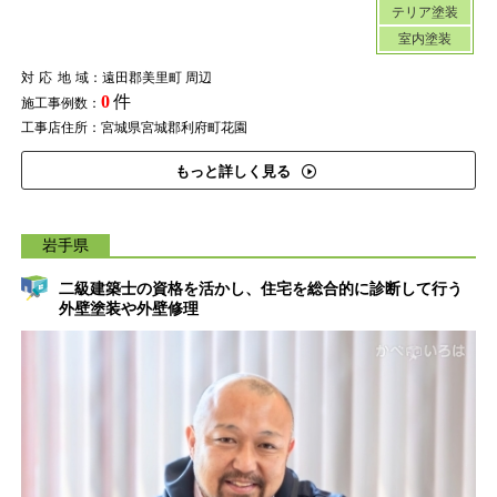
テリア塗装
室内塗装
対応地域
：遠田郡美里町 周辺
0
件
施工事例数：
工事店住所：宮城県宮城郡利府町花園
もっと詳しく見る
岩手県
二級建築士の資格を活かし、住宅を総合的に診断して行う
外壁塗装や外壁修理