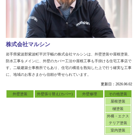
株式会社マルシン
岩手県紫波郡紫波町平沢字幅の株式会社マルシンは、外壁塗装や屋根塗装、
防水工事をメインに、外壁のカバー工法や屋根工事も手掛ける住宅工事店で
す。二級建築士事務所でもあり、住宅の構造を熟知した上で行う確実な工事
に、地域のお客さまから信頼が寄せられています。
更新日：2026.06.02
外壁塗装
外壁張り替え(カバー)
外壁修理
その他塗装
屋根塗装
樋塗装
外構・エクス
テリア塗装
室内塗装