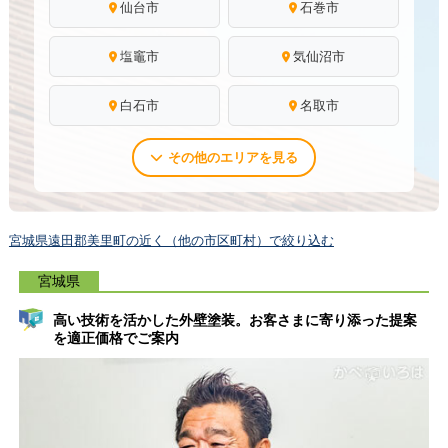
仙台市
石巻市
塩竈市
気仙沼市
白石市
名取市
その他のエリアを見る
宮城県遠田郡美里町の近く（他の市区町村）で絞り込む
宮城県
高い技術を活かした外壁塗装。お客さまに寄り添った提案
を適正価格でご案内