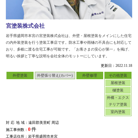
宮塗装株式会社
岩手県盛岡市本宮の宮塗装株式会社は、外壁・屋根塗装をメインにした住宅
の内外装塗装を行う塗装工事店です。防水工事や雨樋の不具合にも対応して
おり、多岐に渡る住宅工事が可能です。「お客さまの安心が第一」を掲げ、
明るい挨拶と丁寧な説明を会社全体のモットーにしています。
更新日：2022.11.18
外壁塗装
外壁張り替え(カバー)
外壁修理
その他塗装
屋根塗装
樋塗装
外構・エクス
テリア塗装
室内塗装
対応地域
：遠田郡美里町 周辺
0
件
施工事例数：
工事店住所：岩手県盛岡市本宮