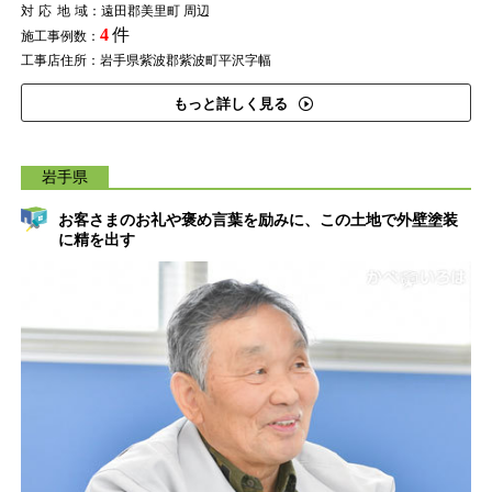
対応地域
：遠田郡美里町 周辺
4
件
施工事例数：
工事店住所：岩手県紫波郡紫波町平沢字幅
もっと詳しく見る
岩手県
お客さまのお礼や褒め言葉を励みに、この土地で外壁塗装
に精を出す