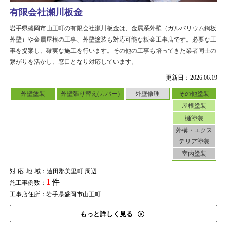
有限会社瀬川板金
岩手県盛岡市山王町の有限会社瀬川板金は、金属系外壁（ガルバリウム鋼板
外壁）や金属屋根の工事、外壁塗装も対応可能な板金工事店です。必要な工
事を提案し、確実な施工を行います。その他の工事も培ってきた業者同士の
繋がりを活かし、窓口となり対応しています。
更新日：2026.06.19
外壁塗装
外壁張り替え(カバー)
外壁修理
その他塗装
屋根塗装
樋塗装
外構・エクス
テリア塗装
室内塗装
対応地域
：遠田郡美里町 周辺
1
件
施工事例数：
工事店住所：岩手県盛岡市山王町
もっと詳しく見る