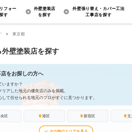
リフォー
外壁塗装店
外壁張り替え・カバー工法
探す
を探す
工事店を探す
す
>
東京都
る外壁塗装店を探す
事店をお探しの方へ
ていますか？
クリアした地元の優良店のみを掲載。
心して任せられる地元のプロがすぐに見つかります。
中央区
港区
新宿区
文
その他のエリアを見る