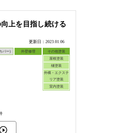
の向上を目指し続ける
更新日：2023.01.06
カバー)
外壁修理
その他塗装
屋根塗装
樋塗装
外構・エクステ
リア塗装
室内塗装
井