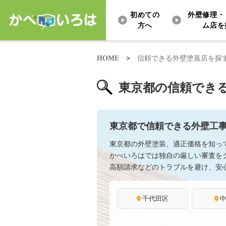
初めての
外壁修理・
方へ
ム店を
HOME
>
信頼できる外壁塗装店を探
東京都の信頼でき
東京都で信頼できる外壁工
東京都の外壁塗装、適正価格を知っ
かべいろはでは独自の厳しい審査を
高額請求などのトラブルを避け、安
千代田区