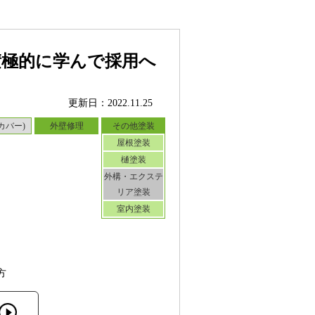
積極的に学んで採用へ
更新日：2022.11.25
カバー)
外壁修理
その他塗装
屋根塗装
樋塗装
外構・エクステ
リア塗装
室内塗装
方