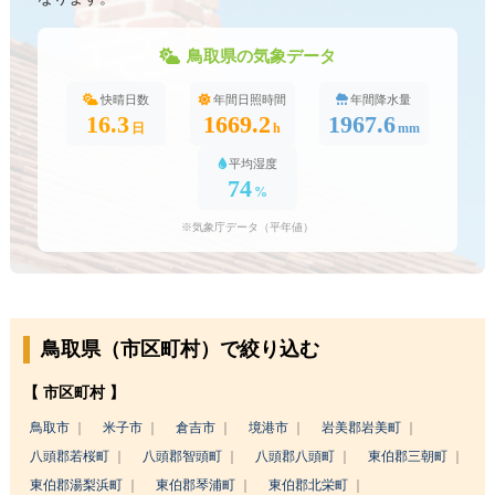
鳥取県の気象データ
快晴日数
年間日照時間
年間降水量
16.3
1669.2
1967.6
日
h
mm
平均湿度
74
%
※気象庁データ（平年値）
鳥取県（市区町村）で絞り込む
【 市区町村 】
鳥取市
米子市
倉吉市
境港市
岩美郡岩美町
八頭郡若桜町
八頭郡智頭町
八頭郡八頭町
東伯郡三朝町
東伯郡湯梨浜町
東伯郡琴浦町
東伯郡北栄町