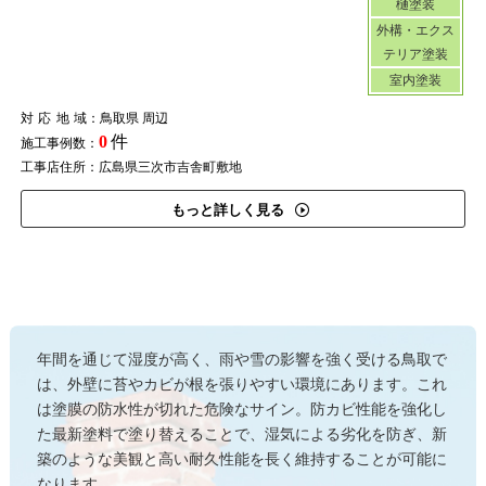
樋塗装
外構・エクス
テリア塗装
室内塗装
対応地域
：鳥取県 周辺
0
件
施工事例数：
工事店住所：広島県三次市吉舎町敷地
もっと詳しく見る
年間を通じて湿度が高く、雨や雪の影響を強く受ける鳥取で
は、外壁に苔やカビが根を張りやすい環境にあります。これ
は塗膜の防水性が切れた危険なサイン。防カビ性能を強化し
た最新塗料で塗り替えることで、湿気による劣化を防ぎ、新
築のような美観と高い耐久性能を長く維持することが可能に
なります。