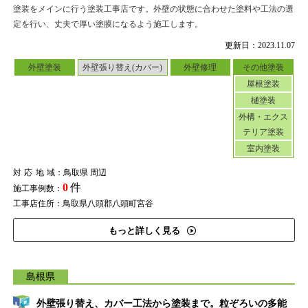
塗装をメインに行う塗装工事店です。外壁の状態に合わせた塗料や工法の選
定を行い、丈夫で厚い塗膜になるよう施工します。
更新日：2023.11.07
外壁塗装
外壁張り替え(カバー)
外壁修理
その他塗装
屋根塗装
樋塗装
外構・エクス
テリア塗装
室内塗装
対応地域
：鳥取県 周辺
0
件
施工事例数：
工事店住所：鳥取県八頭郡八頭町宮谷
もっと詳しく見る
島根県
外壁張り替え、カバー工法から塗装まで。粒ぞろいの多能