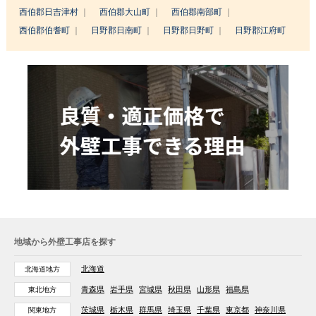
西伯郡日吉津村
西伯郡大山町
西伯郡南部町
西伯郡伯耆町
日野郡日南町
日野郡日野町
日野郡江府町
地域から外壁工事店を探す
北海道
北海道地方
青森県
岩手県
宮城県
秋田県
山形県
福島県
東北地方
茨城県
栃木県
群馬県
埼玉県
千葉県
東京都
神奈川県
関東地方