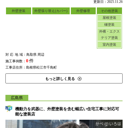
更新日：2025.11.26
外壁塗装
外壁張り替え(カバー)
外壁修理
その他塗装
屋根塗装
樋塗装
外構・エクス
テリア塗装
室内塗装
対応地域
：鳥取県 周辺
0
件
施工事例数：
工事店住所：島根県松江市千鳥町
もっと詳しく見る
広島県
機動力を武器に、外壁塗装を含む幅広い住宅工事に対応可
能な塗装店