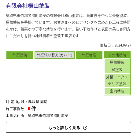
有限会社横山塗装
鳥取県東伯郡琴浦町浦安の有限会社横山塗装は、鳥取県を中心に外壁塗装、
屋根塗装を手掛けています。お客さまへのヒアリングを含めた各工程に時間
をかけ、着実かつ丁寧な塗装を行います。強い下地作りと表面の美しさ両方
にこだわりを持つ地域密着の塗装工事店です。
更新日：2024.09.27
外壁塗装
外壁張り替え(カバー)
外壁修理
その他塗装
屋根塗装
樋塗装
外構・エクス
テリア塗装
室内塗装
対応地域
：鳥取県 周辺
0
件
施工事例数：
工事店住所：鳥取県東伯郡琴浦町浦安
もっと詳しく見る