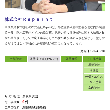
株式会社Ｒｅｐａｉｎｔ
鳥取県鳥取市晩稲の株式会社Repaintは、外壁塗装や屋根塗装を含む内外装塗
装全般・防水工事がメインの塗装店。代表の持つ外壁修理に関する知識と技
術の豊富さ、そして住宅工事業としての横の繋がりの広さを活かし、塗り替
えだけではなく本格的な外壁修理の窓口にもなっています。
更新日：2024.02.01
外壁塗装
外壁張り替え(カバー)
外壁修理
その他塗装
屋根塗装
樋塗装
外構・エクス
テリア塗装
室内塗装
対応地域
：鳥取県 周辺
0
件
施工事例数：
工事店住所：鳥取県鳥取市晩稲