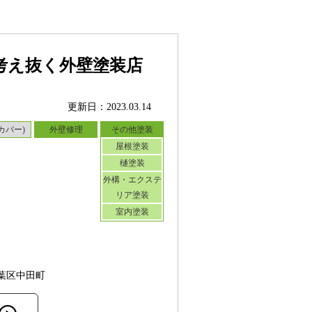
考え抜く外壁塗装店
更新日：2023.03.14
カバー)
外壁修理
その他塗装
屋根塗装
樋塗装
外構・エクステ
リア塗装
室内塗装
葉区中田町