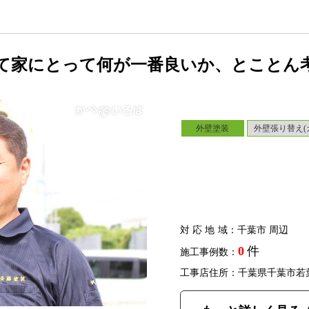
て家にとって何が一番良いか、とことん
外壁塗装
外壁張り替え(
対応地域
：千葉市 周辺
0
件
施工事例数：
工事店住所：千葉県千葉市若