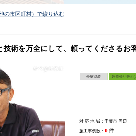
他の市区町村）で絞り込む
と技術を万全にして、頼ってくださるお
外壁塗装
外壁張り替え(
対応地域
：千葉市 周辺
0
件
施工事例数：