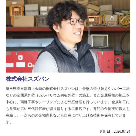
株式会社スズバン
埼玉県春日部市上金崎の株式会社スズバンは、外壁の張り替えやカバー工法
などの金属系外壁（ガルバリウム鋼板外壁）の施工、また金属屋根の施工を
中心に、雨樋工事やシーリングによる外壁修理も行っています。金属加工に
も見識が広い三代目代表が切り盛りする工事店です。専門の金物技術職人も
在籍し、一点ものの金物家具なども自在に作り上げる技術を保有していま
す。
更新日：2026.07.24