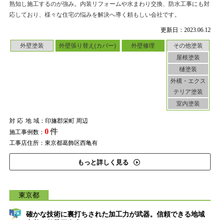
熟知し施工するのが強み。内装リフォームや水まわり交換、防水工事にも対
応しており、様々な住宅の悩みを解決へ導く頼もしい会社です。
更新日：2023.06.12
外壁塗装
外壁張り替え(カバー)
外壁修理
その他塗装
屋根塗装
樋塗装
外構・エクス
テリア塗装
室内塗装
対応地域
：印旛郡栄町 周辺
0
件
施工事例数：
工事店住所：東京都葛飾区西亀有
もっと詳しく見る
東京都
確かな技術に裏打ちされた加工力が武器。信頼できる地域