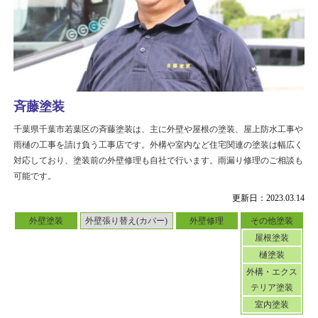
斉藤塗装
千葉県千葉市若葉区の斉藤塗装は、主に外壁や屋根の塗装、屋上防水工事や
雨樋の工事を請け負う工事店です。外構や室内など住宅関連の塗装は幅広く
対応しており、塗装前の外壁修理も自社で行います。雨漏り修理のご相談も
可能です。
更新日：2023.03.14
外壁塗装
外壁張り替え(カバー)
外壁修理
その他塗装
屋根塗装
樋塗装
外構・エクス
テリア塗装
室内塗装