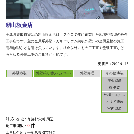
籾山板金店
千葉県香取市観音の籾山板金店は、２００７年に創業した地域密着型の板金
工事店です。主に金属系外壁（ガルバリウム鋼板外壁）や金属屋根の施工、
雨樋修理などを請け負っています。板金以外にも大工工事や塗装工事など、
あらゆる外装工事のご相談が可能です。
更新日：2026.01.13
外壁塗装
外壁張り替え(カバー)
外壁修理
その他塗装
屋根塗装
樋塗装
外構・エクス
テリア塗装
室内塗装
対応地域
：印旛郡栄町 周辺
0
件
施工事例数：
工事店住所：千葉県香取市観音