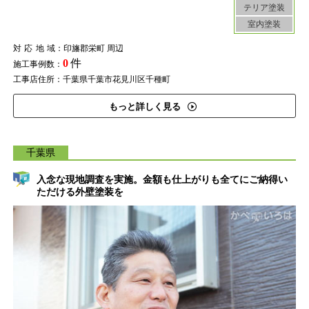
テリア塗装
室内塗装
対応地域
：印旛郡栄町 周辺
0
件
施工事例数：
工事店住所：千葉県千葉市花見川区千種町
もっと詳しく見る
千葉県
入念な現地調査を実施。金額も仕上がりも全てにご納得い
ただける外壁塗装を