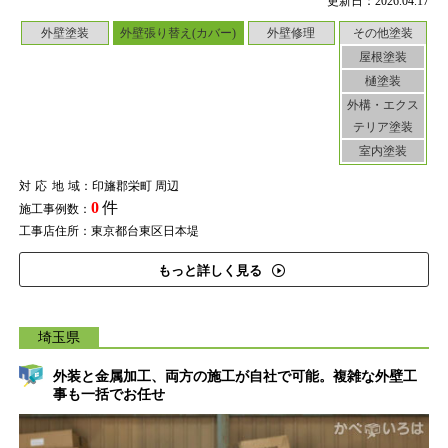
更新日：2026.04.17
外壁塗装
外壁張り替え(カバー)
外壁修理
その他塗装
屋根塗装
樋塗装
外構・エクス
テリア塗装
室内塗装
対応地域
：印旛郡栄町 周辺
0
件
施工事例数：
工事店住所：東京都台東区日本堤
もっと詳しく見る
埼玉県
外装と金属加工、両方の施工が自社で可能。複雑な外壁工
事も一括でお任せ