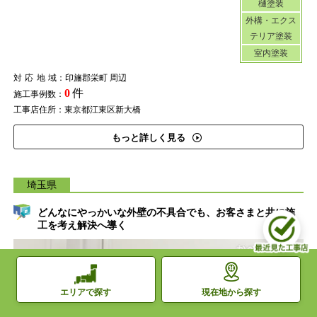
樋塗装
外構・エクス
テリア塗装
室内塗装
対応地域
：印旛郡栄町 周辺
0
件
施工事例数：
工事店住所：東京都江東区新大橋
もっと詳しく見る
埼玉県
どんなにやっかいな外壁の不具合でも、お客さまと共に施
工を考え解決へ導く
現在地から探す
エリアで探す