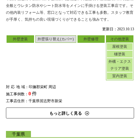
全般とウレタン防水やシート防水等をメインに手掛ける塗装工事店です。そ
の他内装リフォーム等、窓口となって対応できる工事も多数。スタッフ教育
が手厚く、気持ちの良い現場づくりができることも強みです。
更新日：2023.10.13
外壁塗装
外壁張り替え(カバー)
外壁修理
その他塗装
屋根塗装
樋塗装
外構・エクス
テリア塗装
室内塗装
対応地域
：印旛郡栄町 周辺
0
件
施工事例数：
工事店住所：千葉県習志野市新栄
もっと詳しく見る
千葉県