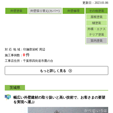
更新日：2023.01.06
外壁塗装
外壁張り替え(カバー)
外壁修理
その他塗装
屋根塗装
樋塗装
外構・エクス
テリア塗装
室内塗装
対応地域
：印旛郡栄町 周辺
0
件
施工事例数：
工事店住所：千葉県四街道市鷹の台
もっと詳しく見る
茨城県
幅広い外壁建材の取り扱いと高い技術で、お客さまの要望
を実現へ運ぶ