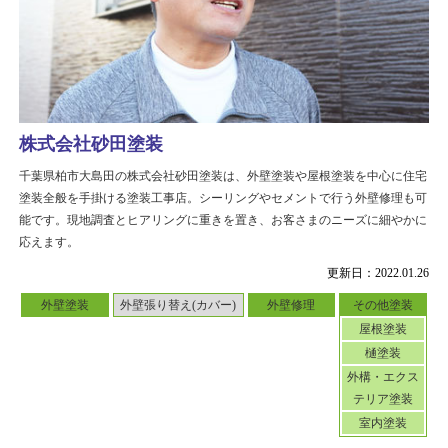
株式会社砂田塗装
千葉県柏市大島田の株式会社砂田塗装は、外壁塗装や屋根塗装を中心に住宅
塗装全般を手掛ける塗装工事店。シーリングやセメントで行う外壁修理も可
能です。現地調査とヒアリングに重きを置き、お客さまのニーズに細やかに
応えます。
更新日：2022.01.26
外壁塗装
外壁張り替え(カバー)
外壁修理
その他塗装
屋根塗装
樋塗装
外構・エクス
テリア塗装
室内塗装