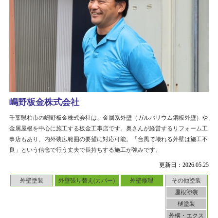
嶋野板金株式会社
千葉県柏市の嶋野板金株式会社は、金属系外壁（ガルバリウム鋼板外壁）や
金属屋根を中心に施工する板金工事店です。奥さんが経営するリフォーム工
事店もあり、内外装広範囲の要望に対応可能。「台風で壊れる外壁は施工不
良」という信念で行う丈夫で長持ちする施工が強みです。
更新日：2026.05.25
外壁塗装
外壁張り替え(カバー)
外壁修理
その他塗装
屋根塗装
樋塗装
外構・エクス