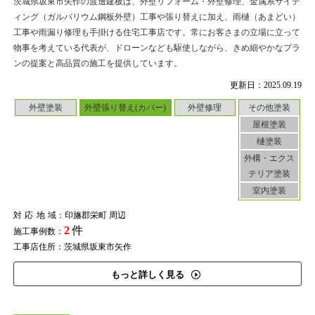
茨城県坂東市矢作の渡邊建板は、外壁リフォーム・外壁修理、金属系サイデ
ィング（ガルバリウム鋼板外壁）工事や張り替えに加え、雨樋（あまどい）
工事や雨漏り修理も手掛ける住宅工事店です。常にお客さまの立場に立って
物事を考えている代表が、ドローンなども駆使しながら、きめ細やかなプラ
ンの提案と高品質の施工を提供しています。
更新日：2025.09.19
外壁塗装
外壁張り替え(カバー)
外壁修理
その他塗装
屋根塗装
樋塗装
外構・エクス
テリア塗装
室内塗装
対応地域
：印旛郡栄町 周辺
2
件
施工事例数：
工事店住所：茨城県坂東市矢作
もっと詳しく見る