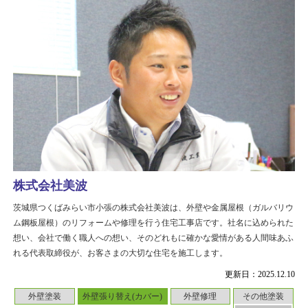
株式会社美波
茨城県つくばみらい市小張の株式会社美波は、外壁や金属屋根（ガルバリウ
ム鋼板屋根）のリフォームや修理を行う住宅工事店です。社名に込められた
想い、会社で働く職人への想い、そのどれもに確かな愛情がある人間味あふ
れる代表取締役が、お客さまの大切な住宅を施工します。
更新日：2025.12.10
外壁塗装
外壁張り替え(カバー)
外壁修理
その他塗装