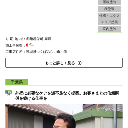
屋根塗装
樋塗装
外構・エクス
テリア塗装
室内塗装
対応地域
：印旛郡栄町 周辺
0
件
施工事例数：
工事店住所：茨城県つくばみらい市小張
もっと詳しく見る
千葉県
外壁に必要なケアを過不足なく提案。お客さまとの信頼関
係を築ける仕事を