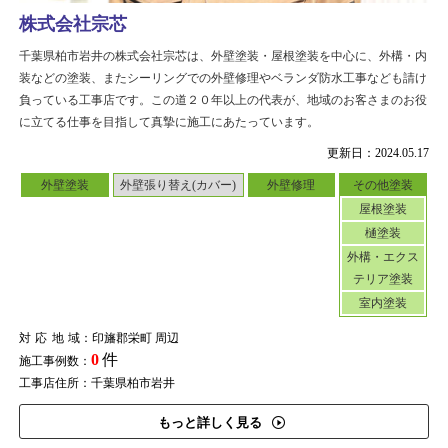
株式会社宗芯
千葉県柏市岩井の株式会社宗芯は、外壁塗装・屋根塗装を中心に、外構・内
装などの塗装、またシーリングでの外壁修理やベランダ防水工事なども請け
負っている工事店です。この道２０年以上の代表が、地域のお客さまのお役
に立てる仕事を目指して真摯に施工にあたっています。
更新日：2024.05.17
外壁塗装
外壁張り替え(カバー)
外壁修理
その他塗装
屋根塗装
樋塗装
外構・エクス
テリア塗装
室内塗装
対応地域
：印旛郡栄町 周辺
0
件
施工事例数：
工事店住所：千葉県柏市岩井
もっと詳しく見る