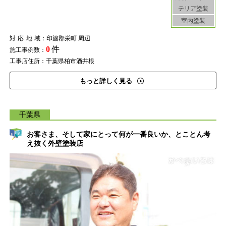
テリア塗装
室内塗装
対応地域
：印旛郡栄町 周辺
0
件
施工事例数：
工事店住所：千葉県柏市酒井根
もっと詳しく見る
千葉県
お客さま、そして家にとって何が一番良いか、とことん考
え抜く外壁塗装店