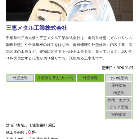
三恵メタル工業株式会社
千葉県松戸市大橋の三恵メタル工業株式会社は、金属系外壁（ガルバリウム
鋼板外壁）や金属屋根の施工をはじめ、雨樋修理や外壁修理に内装工事、電
気関連の工事など、建物に関するあらゆる工事を請け負っています。思いや
りを大切にする代表が切り盛りする、活気ある工事店です。
更新日：2026.08.05
外壁塗装
外壁張り替え(カバー)
外壁修理
その他塗装
屋根塗装
樋塗装
外構・エクス
テリア塗装
室内塗装
対応地域
：印旛郡栄町 周辺
0
件
施工事例数：