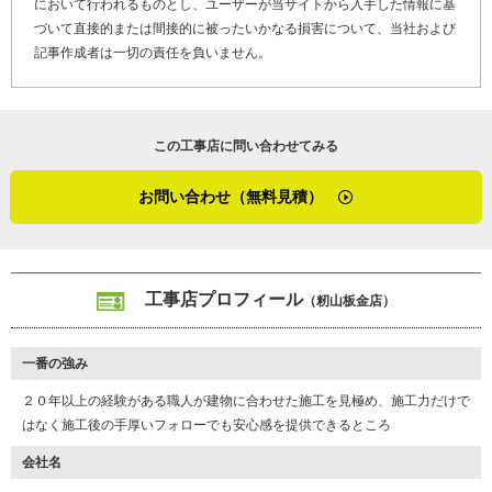
において行われるものとし、ユーザーが当サイトから入手した情報に基
「住宅の外装は幅広く対応しています。連絡をいただいてすぐ工事
づいて直接的または間接的に被ったいかなる損害について、当社および
になるわけではないので、何か家に関して困っていたり心配があっ
記事作成者は一切の責任を負いません。
たりしたら、お気軽にご相談ください。私はたまにお客さまと飲み
に行ったりもするくらい、ざっくばらんなお付き合いをさせてもら
っているんですよ。堅苦しく考えなくて大丈夫です。お問合せ、お
待ちしています」
この工事店に問い合わせてみる
雨漏り修理の際、原因になっているかもしれない部分を一旦コーキ
お問い合わせ（無料見積）
ングで仮補修し、雨が降った後に雨漏りが止まればそれが原因と判
断、それから本格的な修理を行うと教えてくれた籾山さん。その方
が余計な金銭的負担を減らせるからとのことでした。お客さまの立
場に立った考え方は、依頼する側として安心できる要素だと感じま
工事店プロフィール
（籾山板金店）
した。
（２０２３年９月取材）
一番の強み
K12-AZN
工事店番号
２０年以上の経験がある職人が建物に合わせた施工を見極め、施工力だけで
はなく施工後の手厚いフォローでも安心感を提供できるところ
会社名