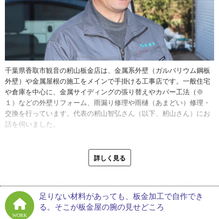
千葉県香取市観音の籾山板金店は、金属系外壁（ガルバリウム鋼板
外壁）や金属屋根の施工をメインで手掛ける工事店です。一般住宅
や倉庫を中心に、金属サイディングの張り替えやカバー工法（※
１）などの外壁リフォーム、雨漏り修理や雨樋（あまどい）修理・
交換を行っています。代表の籾山智弘さん（以下、籾山さん）にお
話を伺いました。
「板金をやることになった最初のきっかけは、『ちょっと手伝っ
て』というくらいの、知り合いからの軽い誘いだったんですよ。定
詳しく見る
時制の高校に行きながら飲食関係の仕事をして、その後は東京でサ
ービス業の仕事に就いていたんだけど、その会社がなくなってしま
って。地元に帰ってきて『さてどうしよう』という時に、声を掛け
足りない材料があっても、板金加工で自作でき
てもらったんです。はじめは簡単な雑用からで、徐々に板金の作業
る。そこが板金屋の腕の見せどころ
も教えてもらえるようになって。やってみたらこれが楽しかった。
WORK