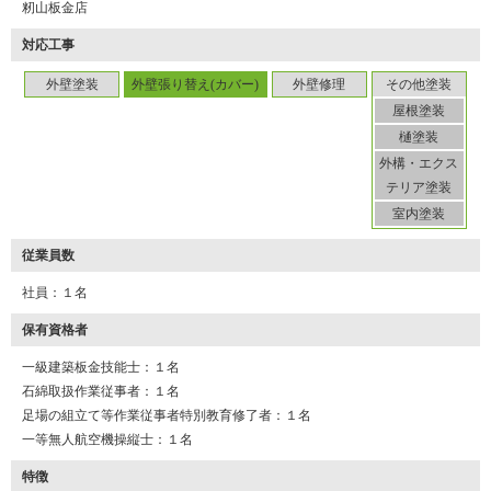
籾山板金店
対応工事
外壁塗装
外壁張り替え(カバー)
外壁修理
その他塗装
屋根塗装
樋塗装
外構・エクス
テリア塗装
室内塗装
従業員数
社員：１名
保有資格者
一級建築板金技能士：１名
石綿取扱作業従事者：１名
足場の組立て等作業従事者特別教育修了者：１名
一等無人航空機操縦士：１名
特徴