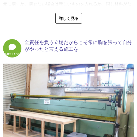
元に戻すか、戻せない場合は新しいものを入れるか。同じ材料がな
て、お役に立てていけたらいいなと思っています」
い場合もあるし、外壁の外し方によっては役物（※２）を作るしか
なかったりするので、自分で加工したものを持っていって取り付け
詳しく見る
※１ カバー工法・・・金属屋根の重ね張りをする屋根のリフォー
ます。これは板金屋にしかできない施工ですね」
ム方法
籾山さんがこれまで経験した中で印象的だったのは、２つの家の外
全責任を負う立場だからこそ常に胸を張って自分
壁を繋げる工事です。一方の家は古く、もう一方は新築。両方の外
がやったと言える施工を
壁をなるべく違和感がないように繋げる施工を行いました。古い家
MESSAGE
の既存外壁は途中まで剥がして、新築の方に合わせた新しい外壁材
を張っていき、見た目が馴染むようにしたとのこと。
「雨漏り修理も結構依頼は多いですね。まずは現場に行って目視点
検を行い、どこから漏れているのか確認します。原因の特定は難し
いのですぐにわからない場合もあるんですが、現場の状況とこれま
での経験から考えて、可能性があるところを１つずつ見ていきま
す。場合によっては散水、あとは実際に雨が降った後に見に行った
りもしますね。できれば大工さんや瓦屋さんも一緒に来てもらっ
て、相談しながら進めていきます」
雨漏りで外壁が悪くなっていれば、外壁と屋根の際の部分が原因で