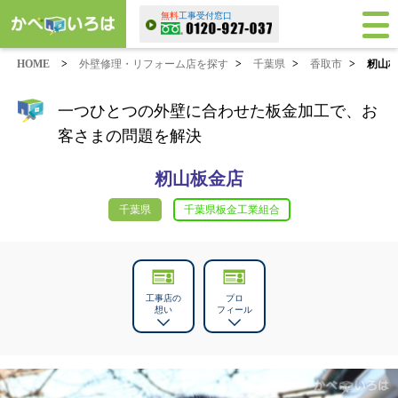
無料
工事受付窓口
HOME
>
外壁修理・リフォーム店を探す
>
千葉県
>
香取市
>
籾山
一つひとつの外壁に合わせた板金加工で、お
客さまの問題を解決
籾山板金店
千葉県
千葉県板金工業組合
工事店の
プロ
想い
フィール