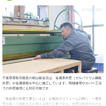
イメージした通りに完成した時が一番面白いと感じましたね」
籾山さんの周囲では「板金をやるならいつかは独立を」という雰囲
気があったそうで、籾山さん自身も修業を始めてから早い段階で独
立を考え始めます。技術が身についてくると、個人的に仕事を頼ま
れる機会も増えたため、２００７年に創業しました。
独立して良かったこととして、同業者や協力会社などの繋がりが増
えたことだと籾山さんは言います。一人で切り盛りしている工事店
のため、手が足りない時は仲間に応援を頼み、互いに助け合いなが
ら仕事をしているそう。繋がりがあるおかげでさらに別の仕事が入
ってくることもあり、新たなお客さまと出会える楽しみが増えてい
ると話してくれました。
「おかげさまで忙しくしているので、スタッフの増員も考えないわ
千葉県香取市観音の籾山板金店は、金属系外壁（ガルバリウム鋼板
けじゃないんです。でもやっぱり自分の目の届く範囲で、自分が納
外壁）や金属屋根を中心に施工しています。雨樋修理やカバー工法
得した施工をお客様に提供したいので、今の形が自分に合っている
での外壁修理にも対応可能です。
ように思います。今後は、お客さまから直接いただく仕事を増やし
ていきたいというのが目標かな。そのためには籾山板金店を広く知
「板金屋の外壁工事といえば、お風呂のリフォームの時に、一度外
ってもらう必要があるので、こうしてかべいろはにも登録してみた
壁を取って湯船を入れ替える時の工事ですね。外壁は既存のものを
り、広告も検討していたりします。より多くのお客さまと出会っ