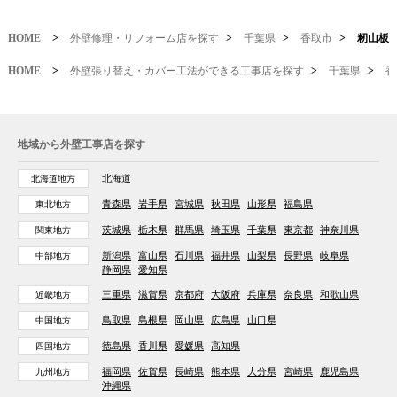
HOME
>
外壁修理・リフォーム店を探す
>
千葉県
>
香取市
>
籾山板
HOME
>
外壁張り替え・カバー工法ができる工事店を探す
>
千葉県
>
香
地域から外壁工事店を探す
北海道
北海道地方
青森県
岩手県
宮城県
秋田県
山形県
福島県
東北地方
茨城県
栃木県
群馬県
埼玉県
千葉県
東京都
神奈川県
関東地方
新潟県
富山県
石川県
福井県
山梨県
長野県
岐阜県
中部地方
静岡県
愛知県
三重県
滋賀県
京都府
大阪府
兵庫県
奈良県
和歌山県
近畿地方
鳥取県
島根県
岡山県
広島県
山口県
中国地方
徳島県
香川県
愛媛県
高知県
四国地方
福岡県
佐賀県
長崎県
熊本県
大分県
宮崎県
鹿児島県
九州地方
沖縄県