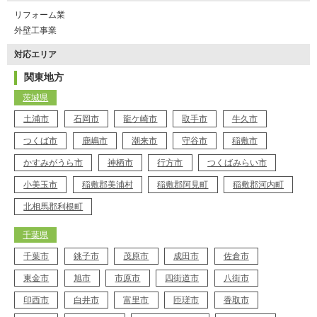
リフォーム業
外壁工事業
対応エリア
関東地方
茨城県
土浦市
石岡市
龍ケ崎市
取手市
牛久市
つくば市
鹿嶋市
潮来市
守谷市
稲敷市
かすみがうら市
神栖市
行方市
つくばみらい市
小美玉市
稲敷郡美浦村
稲敷郡阿見町
稲敷郡河内町
北相馬郡利根町
千葉県
千葉市
銚子市
茂原市
成田市
佐倉市
東金市
旭市
市原市
四街道市
八街市
印西市
白井市
富里市
匝瑳市
香取市