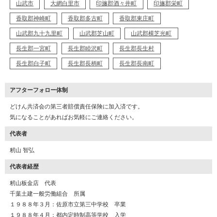
山武市
大網白里市
印旛郡酒々井町
印旛郡栄町
香取郡神崎町
香取郡多古町
香取郡東庄町
山武郡九十九里町
山武郡芝山町
山武郡横芝光町
長生郡一宮町
長生郡睦沢町
長生郡長生村
長生郡白子町
長生郡長柄町
長生郡長南町
アフターフォロー体制
どけん共済会の第三者賠償責任保険に加入済です。
気になることがあればお気軽にご連絡ください。
代表者
籾山 智弘
代表者経歴
籾山板金店 代表
千葉土建一般労働組合 所属
１９８８年３月：佐原市立第三中学校 卒業
１９８８年４月：都内定時制高等学校 入学