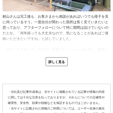
あることが多いそう。そのせいで下屋（※３）の内側から傷んでし
まうのだとか。場合によってはお客さまに許可をもらい、一部を剥
がして中の水の跡を確認します。下屋が原因と判明すれば、壁を取
籾山さんは完工後も、お客さまから相談があればいつでも様子を見
って屋根を施工し直していくのがベストな方法だそうです。
に伺っているそう。一度自分が関わった箇所は長く見ていきたいと
思っており、アフターフォローについて特に期間は設けていないの
千葉県香取市の外壁工事について尋ねました。香取市は建物の敷地
だとか。「何年経っても大丈夫なので、気になることがあればご連
が広く、すぐ近くに近隣の家があるわけではないので、工事店にと
絡いただきたいですね」と話していました。
って施工しやすい地域とのこと。気候も安定していて、冬場に時折
降雪や寒さで施工が止まる日はあっても、全く工事できないわけで
「全て一人でやっているので、正直プレッシャーはあるし、責任は
はないと教えてくれました。
重い。でもだからこそ誰に見せても恥ずかしくない、自信を持って
常に胸を張れる仕事をしようと心掛けています。人手が少ないとい
詳しく見る
「このあたりは狭いコミュニティなので、良い仕事をしていればお
うデメリットももちろんありますが、最初から最後まで一貫して自
のずと口コミで新たにお仕事をいただく機会も多いですね。反対に
分が担当して、お客さまとしっかり向き合えるというメリットもあ
考えれば悪い口コミも回るのが早いので、誤解が生まれないよう、
るんです。手が足りない時は、繋がりのある同業の仲間に応援に来
しっかり説明することを心がけています。。良い仕事、丁寧な対応
てもらいカバーしているので、心配いりませんよ」
は当然のことなので、これからも続けていきたいですね」
・当社及び記事作成者は、当サイトに掲載されている記事や情報の内容
最後に「かべいろは」をご覧になっている、雨漏りや金属系外壁の
※２ 役物・・・端部やコーナーの固定など、特殊の用途、場所に
に関しては十分な注意を払っておりますが、それらについての正確性や
劣化でお困りのお客さま、そして外壁リフォームや外壁修理を検討
使用される特殊な形状の部材
確実性、安全性、効果や効能などを保証するものではございません。
しているお客さまにメッセージです。
※３ 下屋・・・玄関ポーチや縁側の上などによくある、母屋（お
・当サイトに記載された情報のご利用については、ユーザー自身の責任
もや）から差し出してつくられた屋根のこと