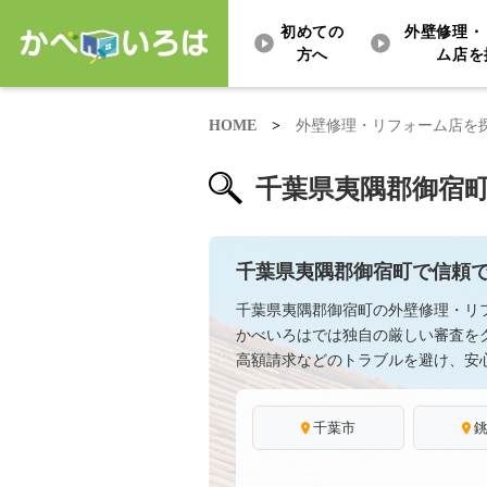
初めての
外壁修理・
方へ
ム店を
HOME
>
外壁修理・リフォーム店を
千葉県夷隅郡御宿
千葉県夷隅郡御宿町で信頼
千葉県夷隅郡御宿町の外壁修理・リ
かべいろはでは独自の厳しい審査を
高額請求などのトラブルを避け、安
千葉市