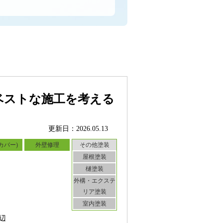
ベストな施工を考える
更新日：2026.05.13
カバー)
外壁修理
その他塗装
屋根塗装
樋塗装
外構・エクステ
リア塗装
室内塗装
辺