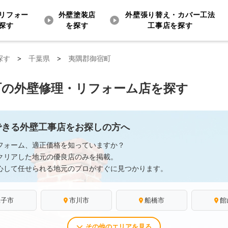
リフォー
外壁塗装店
外壁張り替え・カバー工法
探す
を探す
工事店を探す
探す
>
千葉県
>
夷隅郡御宿町
町の外壁修理・リフォーム店を探す
できる外壁工事店をお探しの方へ
フォーム、適正価格を知っていますか？
クリアした地元の優良店のみを掲載。
心して任せられる地元のプロがすぐに見つかります。
銚子市
市川市
船橋市
館
その他のエリアを見る