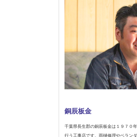
銅辰板金
千葉県長生郡の銅辰板金は１９７０
行う工事店です。雨樋修理やベラン