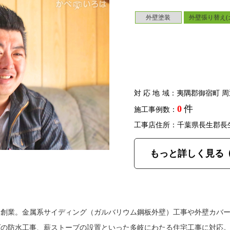
外壁塗装
外壁張り替え(
対応地域
：夷隅郡御宿町 周
0
件
施工事例数：
工事店住所：千葉県長生郡長
もっと詳しく見る
年創業。金属系サイディング（ガルバリウム鋼板外壁）工事や外壁カバ
ダの防水工事、薪ストーブの設置といった多岐にわたる住宅工事に対応