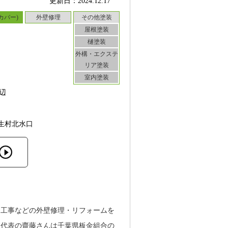
更新日：2024.12.17
カバー)
外壁修理
その他塗装
屋根塗装
樋塗装
外構・エクステ
リア塗装
室内塗装
辺
生村北水口
ー工事などの外壁修理・リフォームを
。代表の齋藤さんは千葉県板金組合の