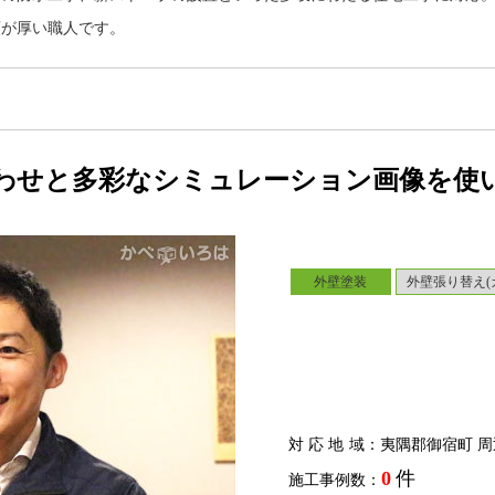
頼が厚い職人です。
わせと多彩なシミュレーション画像を使
外壁塗装
外壁張り替え(
対応地域
：夷隅郡御宿町 周
0
件
施工事例数：