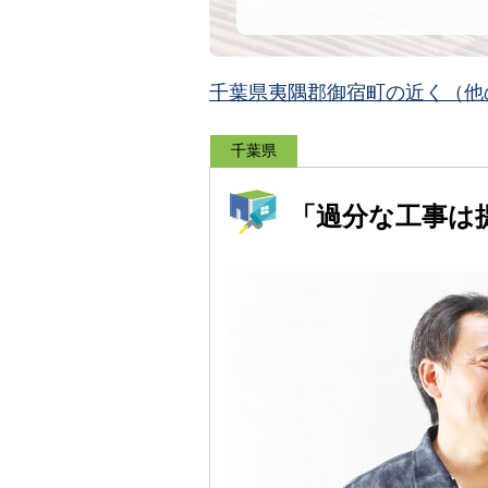
千葉県夷隅郡御宿町の近く（他
千葉県
「過分な工事は