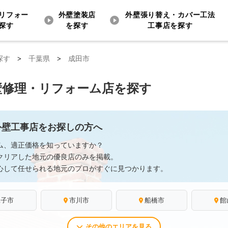
リフォー
外壁塗装店
外壁張り替え・カバー工法
探す
を探す
工事店を探す
探す
>
千葉県
>
成田市
壁修理・リフォーム店を探す
外壁工事店をお探しの方へ
ム、適正価格を知っていますか？
クリアした地元の優良店のみを掲載。
心して任せられる地元のプロがすぐに見つかります。
銚子市
市川市
船橋市
館
その他のエリアを見る