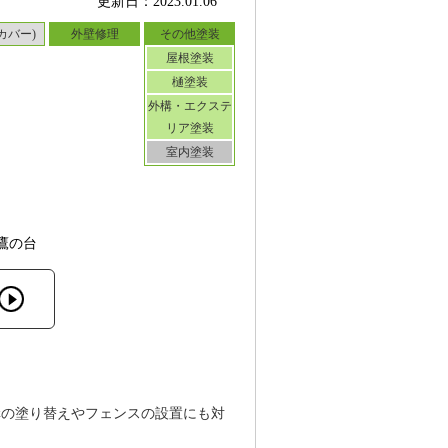
更新日：2023.01.06
カバー)
外壁修理
その他塗装
屋根塗装
樋塗装
外構・エクステ
リア塗装
室内塗装
鷹の台
構の塗り替えやフェンスの設置にも対