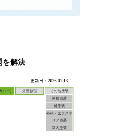
題を解決
更新日：2026.01.13
カバー)
外壁修理
その他塗装
屋根塗装
樋塗装
外構・エクステ
リア塗装
室内塗装