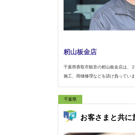
籾山板金店
千葉県香取市観音の籾山板金店は、
施工、雨樋修理などを請け負ってい
千葉県
お客さまと共に