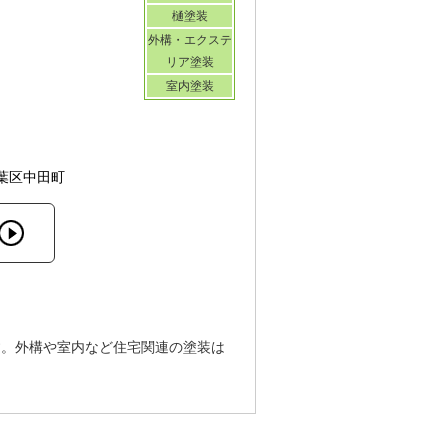
樋塗装
外構・エクステ
リア塗装
室内塗装
葉区中田町
す。外構や室内など住宅関連の塗装は