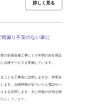
と國松さんは語ります。ベテラン職人に気
詳しく見る
えるような案内をします。家のことって家
の資格取得をしたことで転機が訪れまし
いらない』、奥さんは『こうしたい』と意
額の話になり、僕がいると話しにくいでし
えるように、そのための見積りや資料をお
態度が変わった気がします。それまでとは
で雨漏り不安のない家に
なったのかな。だから取得できる資格は片
バー工法（※１）と塗装工事の両方に対応
ると値が高くなるため、予算の都合で塗装
外壁の全面改修工事に１０年間の自社保証
に活動し、同業者とのネットワークを築き
後に点検サービスを実施しています。
、結果として仕事の範囲が大幅に広がりま
代の職人育成にも注力しなければと考える
両方で見積りを作ります。カバーが必要な
なることを工事前に説明しますが、外壁全
い視野で会社の将来を見られるようになっ
劣化が進んだ外壁の場合です。そこまで傷
行します。点検時期が近づいたら電話やハ
ってしまうので、新しい外壁材でカバーし
客さまを訪問します。主に外観の目視点検
カバー工法は高く感じてしまうので、安価
お伝えしています」
観なしに色んなことを吸収できて面白いと
内しています。また塗装工事であっても、