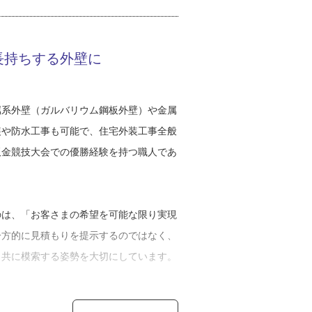
いさんの病気が判明し、家族との話し合い
当の気持ちでした。
長持ちする外壁に
じゃないかって話になったんです。無理に
なと思って、それなら残そう！と決めまし
くて、本当にゼロから始めることになっ
属系外壁（ガルバリウム鋼板外壁）や金属
た」
装や防水工事も可能で、住宅外装工事全般
板金競技大会での優勝経験を持つ職人であ
職人から板金を教わりスムーズに技術を身
。
活は、入社から約半年で大きく変わりま
いう若さで会社を背負うことになったので
のは、「お客さまの希望を可能な限り実現
一方的に見積もりを提示するのではなく、
と共に模索する姿勢を大切にしています。
人たちは皆、自分の父親世代かそれ以上の
働いてもらうために、話し方から何から全
肢を準備します。予算と希望を照らし合わ