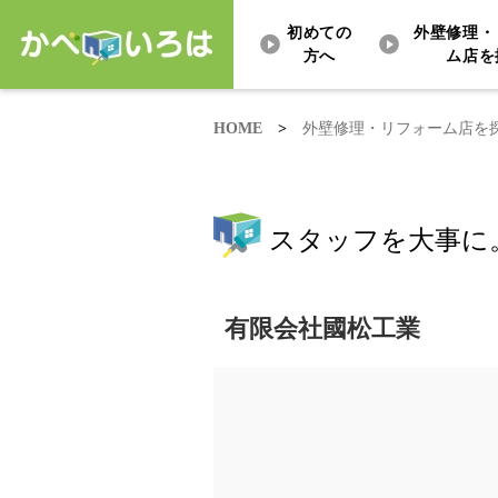
初めての
外壁修理・
方へ
ム店を
HOME
>
外壁修理・リフォーム店を
スタッフを大事に
有限会社國松工業