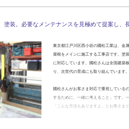
た。しかし仕事を覚え始めた矢先におじ
で明らかになったのは、おじいさんの本
、塗装。必要なメンテナンスを見極めて提案し、
「じいちゃんは本当は会社を残したいん
終わらせようとしていたのかもしれない
た。でも僕、手伝った経験なんて全然な
東京都江戸川区西小岩の國松工業は、金
て。板金屋は想像以上に大変な仕事でし
屋根をメインに施工する工事店です。塗
に対応しています。國松さんは全国建築
國松さんは手先が器用だったため、先輩
り、次世代の育成にも取り組んでいます
に付けました。しかし順調だった職人生
す。おじいさんの逝去により、２５歳と
國松さんがお客さま対応で重視している
す。
するために、一緒に考えること」です。
「こんな方法もありますよ」とお客さま
最大の課題は人間関係でした。当時の職
年齢です。「年上の人たちに気持ちよく
「提案時には必ず３～６パターンの選択