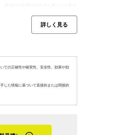
れぞれ違うやり方を教えてくれるので、両
、納期や価格、デザイン等、柔軟な対応が
る、雨漏りや外壁の劣化でお困りのお客さ
職業訓練校という選択肢もあるし、５年で
検討しているお客さまへメッセージです。
個性に合わせた指導をしていけたらと考え
詳しく見る
やビルの外壁用金属パネルの設計・製作も
けください。板金加工ができるので家にぴ
対応できない場合があり、その際は自社加
や屋根工事、塗装、多岐にわたる工事が可
いやりが込められています。現場作業から
た金属パネルを製造して現場へ搬入しま
。都内の狭小地での作業にも慣れておりま
物製作やオブジェ制作という新分野の事業
相談くださいね」
ついての正確性や確実性、安全性、効果や効
う加工したらきれいに仕上がるか、形を自
の人柄、そして自社スタッフへの思いやり
体力低下で現場作業が難しくなることがあ
んです。自社で加工できないような凝った
入手した情報に基づいて直接的または間接的
の経営の要です。目の前の相手の状況を深
らず持っているわけです。そんな職人のた
や塗装業者と相談して作ります。オーダー
信用に繋がっているのだと感じた取材でし
作りたいんです。雇用継続のためにも、板
ですよ」
なんかをしていきたいですね」
。外壁雨漏りの原因の多くは、経年による
純に埋めるのではなく、クラック部分を少