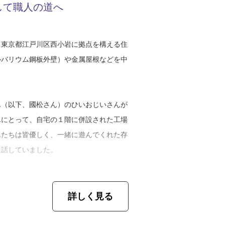
して職人の道へ
、東京都江戸川区西小岩に拠点を構える住
ルバリウム鋼板外壁）や金属屋根などを中
ん（以下、國松さん）のひいおじいさんが
んにとって、自宅の１階に併設された工場
んたちは皆優しく、一緒に遊んでくれた存
に話していました。
継がなくていい」と明言されていて、家業
詳しく見る
公園づくりをしてみたいという憧れから短
に就職し、公園の管理業務に従事しまし