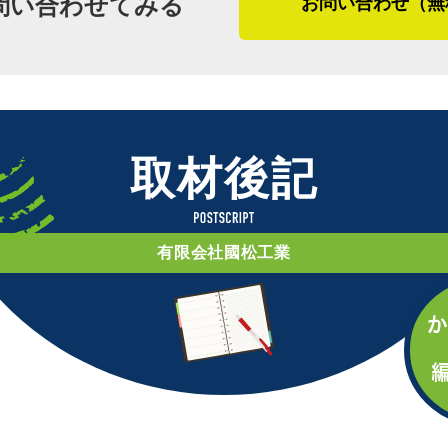
問い合わせてみる
お問い合わせ（無
し削り、コーキングが奥まで入りやすい
埋め込む工法を取っています。
「そのままコーキングを塗っても剥がれ
す。少し厚みが出るように壁を削ってそ
取材後記
ます。陽当たりや湿気等の違いはありま
出ると思うんです」
有限会社國松工業
東京都江戸川区の外壁工事の特性につい
物密集地が多く、施工後に建物が土地境
らに、工期中の足場設置の有無、駐車ス
て配慮すべき事柄がたくさんあり、國松
ミュニケーションを取り、工事が円滑に
※１ カバー工法・・・金属屋根や外壁