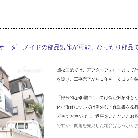
K13-AZH
部考え直さなければなりませんでした」
工事店番号
せて、これなら追加してもいいかなと思
を使い続ける日々でしたが、一級技能士
族で相談しますよね。旦那さんは『それ
た。
見が割れることもあって、そうなると金
ょう。なので、ご家族でじっくり話し合
「資格を取った途端に、職人さんたちの
渡しするんです」
オーダーメイドの部品製作が可能。ぴったり部品
違い、社長として認めてもらえるように
っ端から挑戦したんです」
外壁工事では、金属サイディングでのカ
しています。カバー工法は塗装と比較す
國松工業では、アフターフォローとして
その後、國松さんは板金組合でも精力的
を選択するお客さまが多いそうです。
を設け、工事完了から３年もしくは５年
ました。現場で助け合える体制を整備し
した。組合では役職も務め、同時に次世
「外壁リフォームはカバー工法と塗装の
「部分的な修理については保証対象外と
ようになり、目先の仕事だけではなく広
のは、塗装では対応できないほど表面の
体の改修については例外なく保証書を発
たといいます。
むと塗装してもすぐにまたボロボロにな
ガキでお声がけし、返事をいただいたお
た方が安心です。塗装で考えていると、
ですが、問題を発見した場合はしっかり
「職人の仕事は、実は未経験の方が先入
で質の高い外壁材を数種類選定してご案