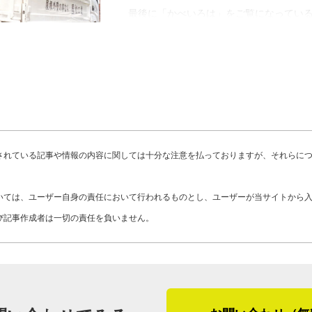
思うんです。年配の職人と若手職人、そ
塗装の協力業者さんはたくさんいるので
最後に「かべいろは」をご覧になってい
方を学べるのは貴重な経験になります。
可能です」
ま、そして外壁リフォームや外壁修理を
独立を目指すのも大歓迎です。若い人の
ています」
一般住宅の他、國松工業ではマンション
「雨漏りなどの不具合、お気軽にお声が
可能です。建物の構造により既製品では
ったり合う部品で修理ができます。外壁
國松さんが描く将来像には、職人への思
工の強みを活かし、建物にぴったり合っ
能で、対応力では他社さんに負けません
引退した職人も継続して働けるよう、金
す。
すので、立地による制約がある場合もご
化を検討中です。
されている記事や情報の内容に関しては十分な注意を払っておりますが、それらに
「オーダーメイドは腕が鳴りますね。ど
國松さんの職人としての実力と顧客思い
「現実的な話として、怪我や加齢による
分で考えながら設計図を書くのが好きな
いては、ユーザー自身の責任において行われるものとし、ユーザーが当サイトから
が絶妙に融合している、これが國松工業
ります。でも長年培った高い技術は変わ
形のパネルでも、信頼の置ける加工業者
び記事作成者は一切の責任を負いません。
く理解しようとする姿勢が、國松工業の
めに、現場以外で技術を活かせる仕事を
メイドは、既製品にはない良さがあるん
た。
金技術を応用したインテリア製品の製作
さらに外壁の雨漏りにも対応しています
クラックです。國松さんはクラックを単
（２０２５年５月取材）