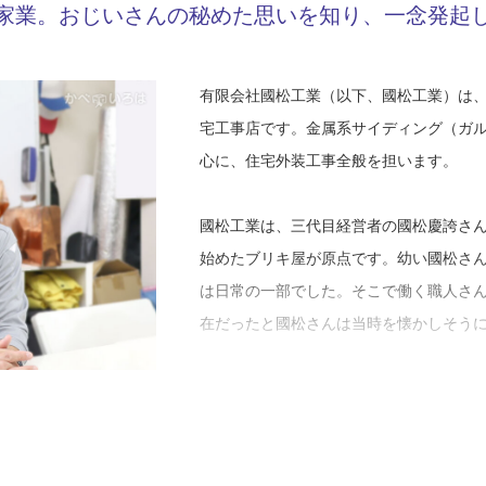
家業。おじいさんの秘めた思いを知り、一念発起
有限会社國松工業（以下、國松工業）は
宅工事店です。金属系サイディング（ガ
心に、住宅外装工事全般を担います。
國松工業は、三代目経営者の國松慶誇さ
始めたブリキ屋が原点です。幼い國松さ
は日常の一部でした。そこで働く職人さ
在だったと國松さんは当時を懐かしそう
國松さんは、おじいさんから「板金屋は
への関心は薄かったといいます。そして
大の土木工学科に進学。卒業後は造園業