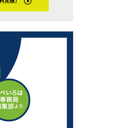
料見積）
ように処理してからコーキングをしっかり
やすかったり、劣化が早かったりするんで
こにコーキングを入れると持ちが良くなり
すが、これをするともちに２～３年の差が
て尋ねました。東京都、特に２３区内は建
界線をまたいでしまう懸念があります。さ
ペース、材料置き場の確保等、工事店とし
さんは日々お客さまや近隣住民の方々とコ
進むよう努めています。
の重ね張りをするリフォーム方法