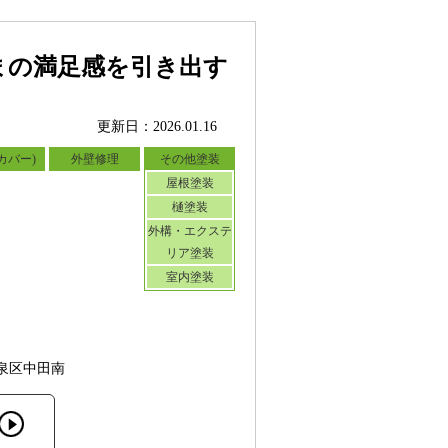
まの満足感を引き出す
更新日：2026.01.16
カバー)
外壁修理
その他塗装
屋根塗装
樋塗装
外構・エクステ
リア塗装
室内塗装
泉区中田南