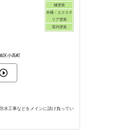
樋塗装
外構・エクステ
リア塗装
室内塗装
旭区小高町
ダ防水工事などをメインに請け負ってい