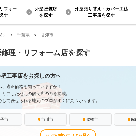
リフォー
外壁塗装店
外壁張り替え・カバー工法
探す
を探す
工事店を探す
探す
>
千葉県
>
君津市
壁修理・リフォーム店を探す
外壁工事店をお探しの方へ
ム、適正価格を知っていますか？
クリアした地元の優良店のみを掲載。
心して任せられる地元のプロがすぐに見つかります。
銚子市
市川市
船橋市
館
その他のエリアを見る