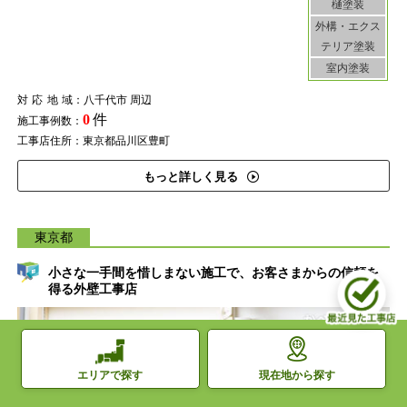
樋塗装
外構・エクス
テリア塗装
室内塗装
対応地域
：八千代市 周辺
0
件
施工事例数：
工事店住所：東京都品川区豊町
もっと詳しく見る
東京都
小さな一手間を惜しまない施工で、お客さまからの信頼を
得る外壁工事店
現在地から探す
エリアで探す