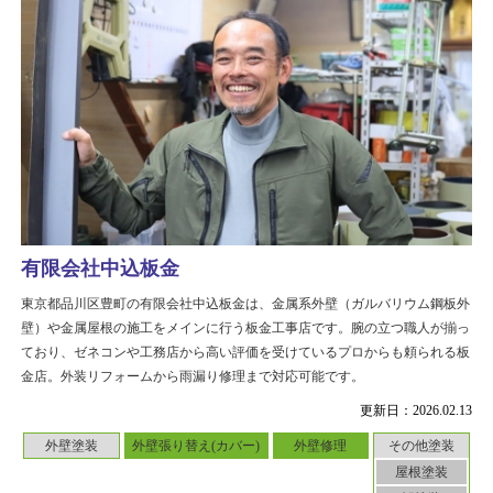
有限会社中込板金
東京都品川区豊町の有限会社中込板金は、金属系外壁（ガルバリウム鋼板外
壁）や金属屋根の施工をメインに行う板金工事店です。腕の立つ職人が揃っ
ており、ゼネコンや工務店から高い評価を受けているプロからも頼られる板
金店。外装リフォームから雨漏り修理まで対応可能です。
更新日：2026.02.13
外壁塗装
外壁張り替え(カバー)
外壁修理
その他塗装
屋根塗装