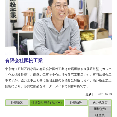
有限会社國松工業
東京都江戸川区西小岩の有限会社國松工業は金属屋根や金属系外壁（ガルバ
リウム鋼板外壁）、雨樋の工事を中心に行う住宅工事店です。専門は板金工
事ですが、協力工事店と共に住宅全般のお悩みに対応します。高い板金加工
技術により、必要な部品をオーダーメイドで製作可能です。
更新日：2026.07.09
外壁塗装
外壁張り替え(カバー)
外壁修理
その他塗装
屋根塗装
樋塗装