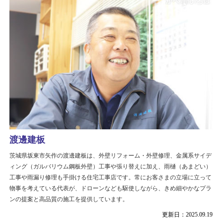
渡邊建板
茨城県坂東市矢作の渡邊建板は、外壁リフォーム・外壁修理、金属系サイデ
ィング（ガルバリウム鋼板外壁）工事や張り替えに加え、雨樋（あまどい）
工事や雨漏り修理も手掛ける住宅工事店です。常にお客さまの立場に立って
物事を考えている代表が、ドローンなども駆使しながら、きめ細やかなプラ
ンの提案と高品質の施工を提供しています。
更新日：2025.09.19