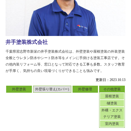
井手塗装株式会社
千葉県習志野市新栄の井手塗装株式会社は、外壁塗装や屋根塗装の外装塗装
全般とウレタン防水やシート防水等をメインに手掛ける塗装工事店です。そ
の他内装リフォーム等、窓口となって対応できる工事も多数。スタッフ教育
が手厚く、気持ちの良い現場づくりができることも強みです。
更新日：2023.10.13
外壁塗装
外壁張り替え(カバー)
外壁修理
その他塗装
屋根塗装
樋塗装
外構・エクス
テリア塗装
室内塗装