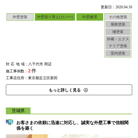
更新日：2026.04.10
外壁塗装
外壁張り替え(カバー)
外壁修理
その他塗装
屋根塗装
樋塗装
外構・エクス
テリア塗装
室内塗装
対応地域
：八千代市 周辺
2
件
施工事例数：
工事店住所：東京都足立区新田
もっと詳しく見る
茨城県
お客さまの依頼に迅速に対応し、誠実な外壁工事で信頼関
係を築く