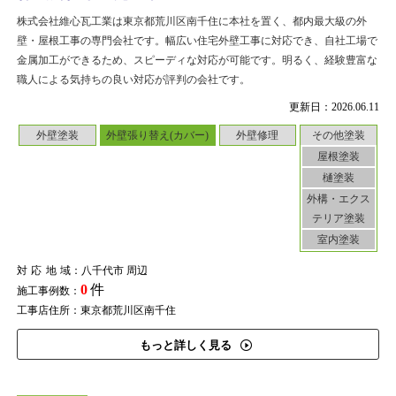
株式会社維心瓦工業は東京都荒川区南千住に本社を置く、都内最大級の外
壁・屋根工事の専門会社です。幅広い住宅外壁工事に対応でき、自社工場で
金属加工ができるため、スピーディな対応が可能です。明るく、経験豊富な
職人による気持ちの良い対応が評判の会社です。
更新日：2026.06.11
外壁塗装
外壁張り替え(カバー)
外壁修理
その他塗装
屋根塗装
樋塗装
外構・エクス
テリア塗装
室内塗装
対応地域
：八千代市 周辺
0
件
施工事例数：
工事店住所：東京都荒川区南千住
もっと詳しく見る