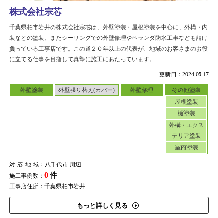
株式会社宗芯
千葉県柏市岩井の株式会社宗芯は、外壁塗装・屋根塗装を中心に、外構・内
装などの塗装、またシーリングでの外壁修理やベランダ防水工事なども請け
負っている工事店です。この道２０年以上の代表が、地域のお客さまのお役
に立てる仕事を目指して真摯に施工にあたっています。
更新日：2024.05.17
外壁塗装
外壁張り替え(カバー)
外壁修理
その他塗装
屋根塗装
樋塗装
外構・エクス
テリア塗装
室内塗装
対応地域
：八千代市 周辺
0
件
施工事例数：
工事店住所：千葉県柏市岩井
もっと詳しく見る