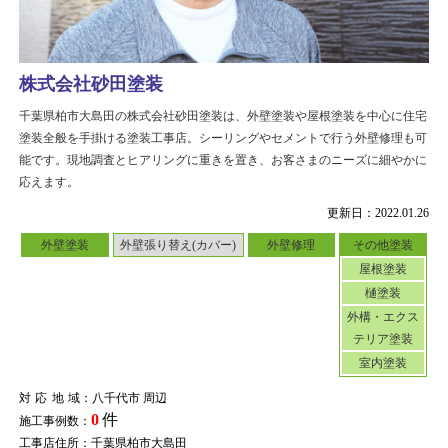
株式会社砂田塗装
千葉県柏市大島田の株式会社砂田塗装は、外壁塗装や屋根塗装を中心に住宅
塗装全般を手掛ける塗装工事店。シーリングやセメントで行う外壁修理も可
能です。現地調査とヒアリングに重きを置き、お客さまのニーズに細やかに
応えます。
更新日：2022.01.26
外壁塗装
外壁張り替え(カバー)
外壁修理
その他塗装
屋根塗装
樋塗装
外構・エクス
テリア塗装
室内塗装
対応地域
：八千代市 周辺
0
件
施工事例数：
工事店住所：千葉県柏市大島田