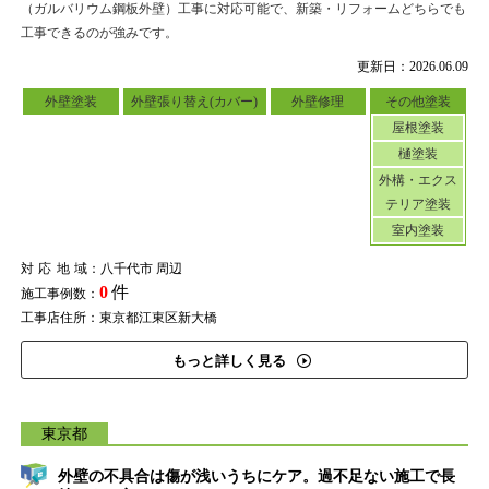
（ガルバリウム鋼板外壁）工事に対応可能で、新築・リフォームどちらでも
工事できるのが強みです。
更新日：2026.06.09
外壁塗装
外壁張り替え(カバー)
外壁修理
その他塗装
屋根塗装
樋塗装
外構・エクス
テリア塗装
室内塗装
対応地域
：八千代市 周辺
0
件
施工事例数：
工事店住所：東京都江東区新大橋
もっと詳しく見る
東京都
外壁の不具合は傷が浅いうちにケア。過不足ない施工で長