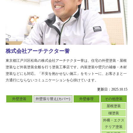
株式会社アーチテクター誉
東京都江戸川区松島の株式会社アーチテクター誉は、住宅の外壁塗装・屋根
塗装など外装塗装全般を行う塗装工事店です。内装塗装や壁穴の補修・木材
塗装などにも対応。「不安を抱かせない施工」をモットーに、お客さまと一
方通行にならないコミュニケーションを心掛けています。
更新日：2025.10.15
外壁塗装
外壁張り替え(カバー)
外壁修理
その他塗装
屋根塗装
樋塗装
外構・エクス
テリア塗装