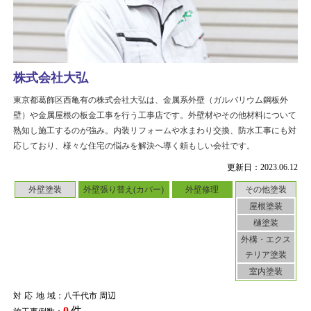
株式会社大弘
東京都葛飾区西亀有の株式会社大弘は、金属系外壁（ガルバリウム鋼板外
壁）や金属屋根の板金工事を行う工事店です。外壁材やその他材料について
熟知し施工するのが強み。内装リフォームや水まわり交換、防水工事にも対
応しており、様々な住宅の悩みを解決へ導く頼もしい会社です。
更新日：2023.06.12
外壁塗装
外壁張り替え(カバー)
外壁修理
その他塗装
屋根塗装
樋塗装
外構・エクス
テリア塗装
室内塗装
対応地域
：八千代市 周辺
0
件