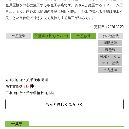
金属屋根を中心に施工する板金工事店です。奥さんが経営するリフォーム工
事店もあり、内外装広範囲の要望に対応可能。「台風で壊れる外壁は施工不
良」という信念で行う丈夫で長持ちする施工が強みです。
更新日：2026.05.25
外壁塗装
外壁張り替え(カバー)
外壁修理
その他塗装
屋根塗装
樋塗装
外構・エクス
テリア塗装
室内塗装
対応地域
：八千代市 周辺
0
件
施工事例数：
工事店住所：千葉県柏市酒井根
もっと詳しく見る
千葉県