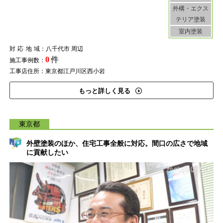
外構・エクス
テリア塗装
室内塗装
対応地域
：八千代市 周辺
0
件
施工事例数：
工事店住所：東京都江戸川区西小岩
もっと詳しく見る
東京都
外壁塗装のほか、住宅工事全般に対応。間口の広さで地域
に貢献したい