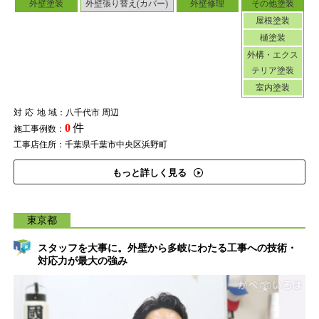
外壁塗装
外壁張り替え(カバー)
外壁修理
その他塗装
屋根塗装
樋塗装
外構・エクス
テリア塗装
室内塗装
対応地域
：八千代市 周辺
0
件
施工事例数：
工事店住所：千葉県千葉市中央区浜野町
もっと詳しく見る
東京都
スタッフを大事に。外壁から多岐にわたる工事への技術・
対応力が最大の強み