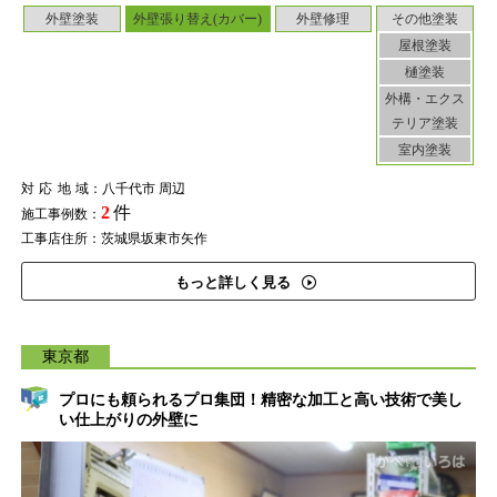
外壁塗装
外壁張り替え(カバー)
外壁修理
その他塗装
屋根塗装
樋塗装
外構・エクス
テリア塗装
室内塗装
対応地域
：八千代市 周辺
2
件
施工事例数：
工事店住所：茨城県坂東市矢作
もっと詳しく見る
東京都
プロにも頼られるプロ集団！精密な加工と高い技術で美し
い仕上がりの外壁に