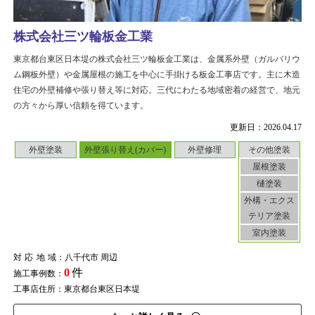
株式会社三ツ輪板金工業
東京都台東区日本堤の株式会社三ツ輪板金工業は、金属系外壁（ガルバリウ
ム鋼板外壁）や金属屋根の施工を中心に手掛ける板金工事店です。主に木造
住宅の外壁補修や張り替え等に対応。三代にわたる地域密着の経営で、地元
の方々から厚い信頼を得ています。
更新日：2026.04.17
外壁塗装
外壁張り替え(カバー)
外壁修理
その他塗装
屋根塗装
樋塗装
外構・エクス
テリア塗装
室内塗装
対応地域
：八千代市 周辺
0
件
施工事例数：
工事店住所：東京都台東区日本堤