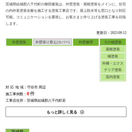
茨城県結城郡八千代町の柳田建装は、外壁塗装・屋根塗装をメインに、住宅
の内外装塗装全般を施工する塗装工事店です。屋上防水等も窓口となり対応
可能。コミュニケーションを重視し、お客さまと作り上げる塗装工事を目指
します。
更新日：2023.09.12
外壁塗装
外壁張り替え(カバー)
外壁修理
その他塗装
屋根塗装
樋塗装
外構・エクス
テリア塗装
室内塗装
対応地域
：守谷市 周辺
0
件
施工事例数：
工事店住所：茨城県結城郡八千代町若
もっと詳しく見る
茨城県