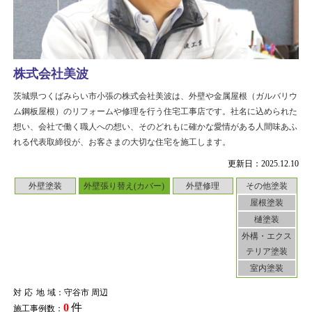
株式会社美波
茨城県つくばみらい市小張の株式会社美波は、外壁や金属屋根（ガルバリウ
ム鋼板屋根）のリフォームや修理を行う住宅工事店です。社名に込められた
想い、会社で働く職人への想い、そのどれもに確かな愛情がある人間味あふ
れる代表取締役が、お客さまの大切な住宅を施工します。
更新日：2025.12.10
外壁塗装
外壁張り替え(カバー)
外壁修理
その他塗装
屋根塗装
樋塗装
外構・エクス
テリア塗装
室内塗装
対応地域
：守谷市 周辺
0
件
施工事例数：