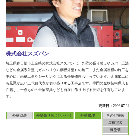
株式会社スズバン
埼玉県春日部市上金崎の株式会社スズバンは、外壁の張り替えやカバー工法
などの金属系外壁（ガルバリウム鋼板外壁）の施工、また金属屋根の施工を
中心に、雨樋工事やシーリングによる外壁修理も行っています。金属加工に
も見識が広い三代目代表が切り盛りする工事店です。専門の金物技術職人も
在籍し、一点ものの金物家具なども自在に作り上げる技術を保有していま
す。
更新日：2026.07.24
外壁塗装
外壁張り替え(カバー)
外壁修理
その他塗装
屋根塗装
樋塗装