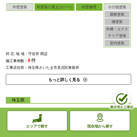
外壁塗装
外壁張り替え(カバー)
外壁修理
その他塗装
屋根塗装
樋塗装
外構・エクス
テリア塗装
室内塗装
対応地域
：守谷市 周辺
0
件
施工事例数：
工事店住所：埼玉県さいたま市見沼区東新井
もっと詳しく見る
埼玉県
見た目だけの塗装はしない。熟練の職人が、美しくかつ丈
夫な外壁に
現在地から探す
エリアで探す