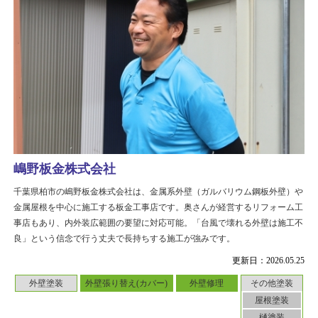
嶋野板金株式会社
千葉県柏市の嶋野板金株式会社は、金属系外壁（ガルバリウム鋼板外壁）や
金属屋根を中心に施工する板金工事店です。奥さんが経営するリフォーム工
事店もあり、内外装広範囲の要望に対応可能。「台風で壊れる外壁は施工不
良」という信念で行う丈夫で長持ちする施工が強みです。
更新日：2026.05.25
外壁塗装
外壁張り替え(カバー)
外壁修理
その他塗装
屋根塗装
樋塗装