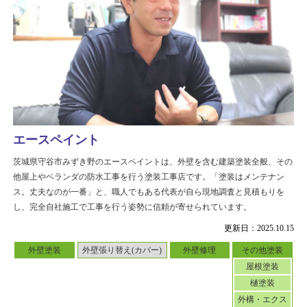
エースペイント
茨城県守谷市みずき野のエースペイントは、外壁を含む建築塗装全般、その
他屋上やベランダの防水工事を行う塗装工事店です。「塗装はメンテナン
ス。丈夫なのが一番」と、職人でもある代表が自ら現地調査と見積もりを
し、完全自社施工で工事を行う姿勢に信頼が寄せられています。
更新日：2025.10.15
外壁塗装
外壁張り替え(カバー)
外壁修理
その他塗装
屋根塗装
樋塗装
外構・エクス