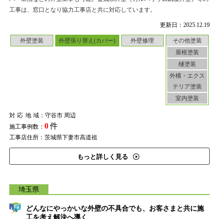
工事は、窓口となり協力工事店と共に対応しています。
更新日：2025.12.19
外壁塗装
外壁張り替え(カバー)
外壁修理
その他塗装
屋根塗装
樋塗装
外構・エクス
テリア塗装
室内塗装
対応地域
：守谷市 周辺
0
件
施工事例数：
工事店住所：茨城県下妻市高道祖
もっと詳しく見る
埼玉県
どんなにやっかいな外壁の不具合でも、お客さまと共に施
工を考え解決へ導く