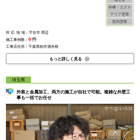
外構・エクス
テリア塗装
室内塗装
対応地域
：守谷市 周辺
0
件
施工事例数：
工事店住所：千葉県柏市酒井根
もっと詳しく見る
埼玉県
外装と金属加工、両方の施工が自社で可能。複雑な外壁工
事も一括でお任せ