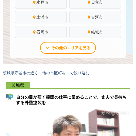
水戸市
日立市
土浦市
古河市
石岡市
結城市
その他のエリアを見る
茨城県守谷市の近く（他の市区町村）で絞り込む
茨城県
自分の目が届く範囲の仕事に留めることで、丈夫で長持ち
する外壁塗装を