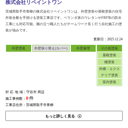
株式会社リペイントワン
茨城県取手市青柳の株式会社リペイントワンは、外壁塗装や屋根塗装の住宅
外装全般を手掛ける塗装工事店です。ベランダ床のウレタンやFRP等の防水
工事にも対応可能。腕の立つ職人たちがチームワーク良く行う自社施工の塗
装が強みです。
更新日：2025.12.24
外壁塗装
外壁張り替え(カバー)
外壁修理
その他塗装
屋根塗装
樋塗装
外構・エクス
テリア塗装
室内塗装
対応地域
：守谷市 周辺
0
件
施工事例数：
工事店住所：茨城県取手市青柳
もっと詳しく見る