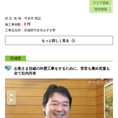
テリア塗装
室内塗装
対応地域
：守谷市 周辺
0
件
施工事例数：
工事店住所：茨城県守谷市みずき野
もっと詳しく見る
茨城県
お客さま目線の外壁工事をするために、苦言も褒め言葉も
全て社内共有