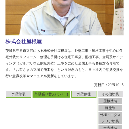
株式会社屋根屋
茨城県守谷市立沢にある株式会社屋根屋は、外壁工事・屋根工事を中心に住
宅外装のリフォーム・修理を手掛ける住宅工事店。雨樋工事、金属系サイデ
ィング（ガルバリウム鋼板外壁）工事を含めた金属工事も各種対応可能で
す。「お客さまの立場で施工を」という理念のもと、日々社内で意見交換を
行い意識改革やマニュアル更新をしています。
更新日：2025.10.15
外壁塗装
外壁張り替え(カバー)
外壁修理
その他塗装
屋根塗装
樋塗装
外構・エクス
テリア塗装
室内塗装