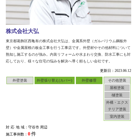
株式会社大弘
東京都葛飾区西亀有の株式会社大弘は、金属系外壁（ガルバリウム鋼板外
壁）や金属屋根の板金工事を行う工事店です。外壁材やその他材料について
熟知し施工するのが強み。内装リフォームや水まわり交換、防水工事にも対
応しており、様々な住宅の悩みを解決へ導く頼もしい会社です。
更新日：2023.06.12
外壁塗装
外壁張り替え(カバー)
外壁修理
その他塗装
屋根塗装
樋塗装
外構・エクス
テリア塗装
室内塗装
対応地域
：守谷市 周辺
0
件
施工事例数：