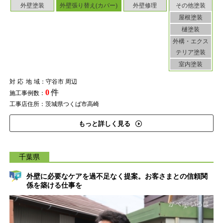
外壁塗装
外壁張り替え(カバー)
外壁修理
その他塗装
屋根塗装
樋塗装
外構・エクス
テリア塗装
室内塗装
対応地域
：守谷市 周辺
0
件
施工事例数：
工事店住所：茨城県つくば市高崎
もっと詳しく見る
千葉県
外壁に必要なケアを過不足なく提案。お客さまとの信頼関
係を築ける仕事を