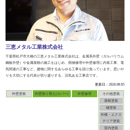
三恵メタル工業株式会社
千葉県松戸市大橋の三恵メタル工業株式会社は、金属系外壁（ガルバリウム
鋼板外壁）や金属屋根の施工をはじめ、雨樋修理や外壁修理に内装工事、電
気関連の工事など、建物に関するあらゆる工事を請け負っています。思いや
りを大切にする代表が切り盛りする、活気ある工事店です。
更新日：2026.08.05
外壁塗装
外壁張り替え(カバー)
外壁修理
その他塗装
屋根塗装
樋塗装
外構・エクス
テリア塗装
室内塗装