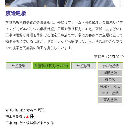
渡邊建板
茨城県坂東市矢作の渡邊建板は、外壁リフォーム・外壁修理、金属系サイデ
ィング（ガルバリウム鋼板外壁）工事や張り替えに加え、雨樋（あまどい）
工事や雨漏り修理も手掛ける住宅工事店です。常にお客さまの立場に立って
物事を考えている代表が、ドローンなども駆使しながら、きめ細やかなプラ
ンの提案と高品質の施工を提供しています。
更新日：2025.09.19
外壁塗装
外壁張り替え(カバー)
外壁修理
その他塗装
屋根塗装
樋塗装
外構・エクス
テリア塗装
室内塗装
対応地域
：守谷市 周辺
2
件
施工事例数：
工事店住所：茨城県坂東市矢作