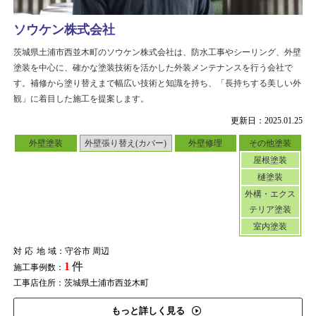
ソウケン株式会社
茨城県土浦市西並木町のソウケン株式会社は、防水工事やシーリング、外壁
塗装を中心に、確かな塗装技術を活かした外装メンテナンスを行う会社で
す。補修から塗り替えまで幅広い技術と知識を持ち、「長持ちする美しい外
観」に着目した施工を提案します。
更新日：2025.01.25
外壁塗装
外壁張り替え(カバー)
外壁修理
その他塗装
屋根塗装
樋塗装
外構・エクス
テリア塗装
室内塗装
対応地域
：守谷市 周辺
1
件
施工事例数：
工事店住所：茨城県土浦市西並木町
もっと詳しく見る