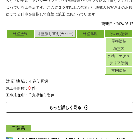
装などの塗装、またシーリングでの外壁修理やベランダ防水工事なども請け
負っている工事店です。この道２０年以上の代表が、地域のお客さまのお役
に立てる仕事を目指して真摯に施工にあたっています。
更新日：2024.05.17
外壁塗装
外壁張り替え(カバー)
外壁修理
その他塗装
屋根塗装
樋塗装
外構・エクス
テリア塗装
室内塗装
対応地域
：守谷市 周辺
0
件
施工事例数：
工事店住所：千葉県柏市岩井
もっと詳しく見る
千葉県