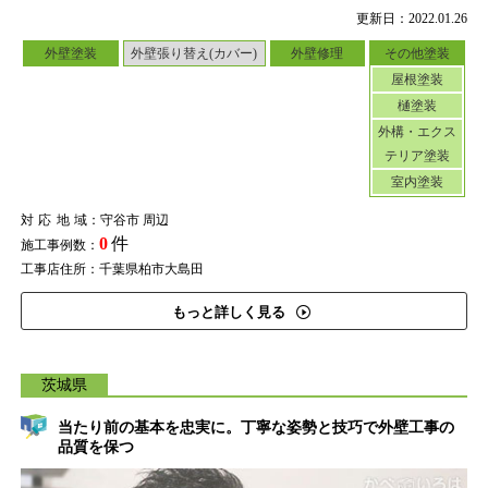
更新日：2022.01.26
外壁塗装
外壁張り替え(カバー)
外壁修理
その他塗装
屋根塗装
樋塗装
外構・エクス
テリア塗装
室内塗装
対応地域
：守谷市 周辺
0
件
施工事例数：
工事店住所：千葉県柏市大島田
もっと詳しく見る
茨城県
当たり前の基本を忠実に。丁寧な姿勢と技巧で外壁工事の
品質を保つ