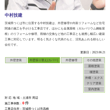
中村技建
茨城県つくば市に位置する中村技建は、外壁修理や内装リフォームなど住宅
関連の施工を手がける工事店です。ほかにも金属屋根（ガルバリウム鋼板屋
根）のリフォームや修理、雨樋の交換など他の工事店とも連携し幅広い建築
工事に対応しています。明るく気さくな代表のもと、活気あふれる頼もしい
会社です。
更新日：2023.06.21
外壁塗装
外壁張り替え(カバー)
外壁修理
その他塗装
屋根塗装
樋塗装
外構・エクス
テリア塗装
室内塗装
対応地域
：土浦市 周辺
0
件
施工事例数：
工事店住所：茨城県つくば市高崎