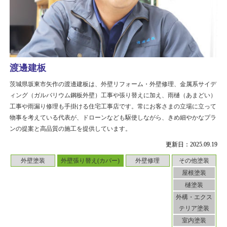
渡邊建板
茨城県坂東市矢作の渡邊建板は、外壁リフォーム・外壁修理、金属系サイデ
ィング（ガルバリウム鋼板外壁）工事や張り替えに加え、雨樋（あまどい）
工事や雨漏り修理も手掛ける住宅工事店です。常にお客さまの立場に立って
物事を考えている代表が、ドローンなども駆使しながら、きめ細やかなプラ
ンの提案と高品質の施工を提供しています。
更新日：2025.09.19
外壁塗装
外壁張り替え(カバー)
外壁修理
その他塗装
屋根塗装
樋塗装
外構・エクス
テリア塗装
室内塗装