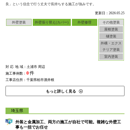
良」という信念で行う丈夫で長持ちする施工が強みです。
更新日：2026.05.25
外壁塗装
外壁張り替え(カバー)
外壁修理
その他塗装
屋根塗装
樋塗装
外構・エクス
テリア塗装
室内塗装
対応地域
：土浦市 周辺
0
件
施工事例数：
工事店住所：千葉県柏市酒井根
もっと詳しく見る
埼玉県
外装と金属加工、両方の施工が自社で可能。複雑な外壁工
事も一括でお任せ