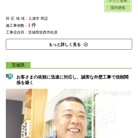
テリア塗装
室内塗装
対応地域
：土浦市 周辺
1
件
施工事例数：
工事店住所：茨城県筑西市松原
もっと詳しく見る
茨城県
お客さまの依頼に迅速に対応し、誠実な外壁工事で信頼関
係を築く