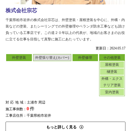
株式会社宗芯
千葉県柏市岩井の株式会社宗芯は、外壁塗装・屋根塗装を中心に、外構・内
装などの塗装、またシーリングでの外壁修理やベランダ防水工事なども請け
負っている工事店です。この道２０年以上の代表が、地域のお客さまのお役
に立てる仕事を目指して真摯に施工にあたっています。
更新日：2024.05.17
外壁塗装
外壁張り替え(カバー)
外壁修理
その他塗装
屋根塗装
樋塗装
外構・エクス
テリア塗装
室内塗装
対応地域
：土浦市 周辺
0
件
施工事例数：
工事店住所：千葉県柏市岩井
もっと詳しく見る