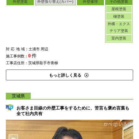
外壁塗装
外壁張り替え(カバー)
外壁修理
その他塗装
屋根塗装
樋塗装
外構・エクス
テリア塗装
室内塗装
対応地域
：土浦市 周辺
0
件
施工事例数：
工事店住所：茨城県取手市青柳
もっと詳しく見る
茨城県
お客さま目線の外壁工事をするために、苦言も褒め言葉も
全て社内共有