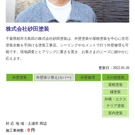
株式会社砂田塗装
千葉県柏市大島田の株式会社砂田塗装は、外壁塗装や屋根塗装を中心に住宅
塗装全般を手掛ける塗装工事店。シーリングやセメントで行う外壁修理も可
能です。現地調査とヒアリングに重きを置き、お客さまのニーズに細やかに
応えます。
更新日：2022.01.26
外壁塗装
外壁張り替え(カバー)
外壁修理
その他塗装
屋根塗装
樋塗装
外構・エクス
テリア塗装
室内塗装
対応地域
：土浦市 周辺
0
件
施工事例数：