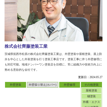
株式会社齊藤塗装工業
茨城県筑西市松原の株式会社齊藤塗装工業は、外壁塗装や屋根塗装、屋上防
水を中心とした外装塗装を行う塗装工事店です。塗装工事に伴う外壁修理に
も対応可能。地域ナンバーワン塗装店を目標に、常に組織力や技術力向上に
努める意欲的な会社です。
更新日：2024.05.27
外壁塗装
外壁張り替え(カバー)
外壁修理
その他塗装
屋根塗装
樋塗装
外構・エクス