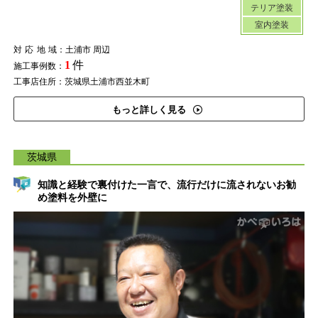
テリア塗装
室内塗装
対応地域
：土浦市 周辺
1
件
施工事例数：
工事店住所：茨城県土浦市西並木町
もっと詳しく見る
茨城県
知識と経験で裏付けた一言で、流行だけに流されないお勧
め塗料を外壁に