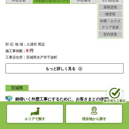
外壁塗装
外壁張り替え(カバー)
外壁修理
その他塗装
屋根塗装
樋塗装
外構・エクス
テリア塗装
室内塗装
対応地域
：土浦市 周辺
0
件
施工事例数：
工事店住所：茨城県水戸市千波町
もっと詳しく見る
茨城県
納得いく外壁工事にするために、お客さまとの信頼関係を
丁寧に築く工事店
現在地から探す
エリアで探す