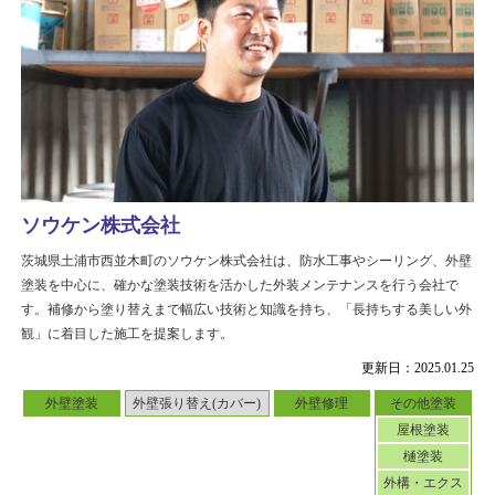
ソウケン株式会社
茨城県土浦市西並木町のソウケン株式会社は、防水工事やシーリング、外壁
塗装を中心に、確かな塗装技術を活かした外装メンテナンスを行う会社で
す。補修から塗り替えまで幅広い技術と知識を持ち、「長持ちする美しい外
観」に着目した施工を提案します。
更新日：2025.01.25
外壁塗装
外壁張り替え(カバー)
外壁修理
その他塗装
屋根塗装
樋塗装
外構・エクス