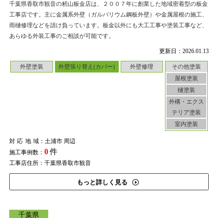
千葉県香取市観音の籾山板金店は、２００７年に創業した地域密着型の板金
工事店です。主に金属系外壁（ガルバリウム鋼板外壁）や金属屋根の施工、
雨樋修理などを請け負っています。板金以外にも大工工事や塗装工事など、
あらゆる外装工事のご相談が可能です。
更新日：2026.01.13
外壁塗装
外壁張り替え(カバー)
外壁修理
その他塗装
屋根塗装
樋塗装
外構・エクス
テリア塗装
室内塗装
対応地域
：土浦市 周辺
0
件
施工事例数：
工事店住所：千葉県香取市観音
もっと詳しく見る
千葉県