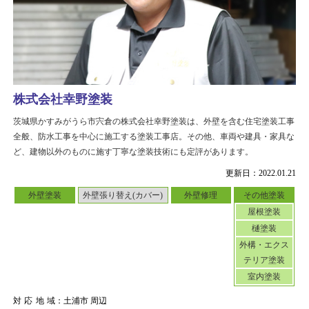
株式会社幸野塗装
茨城県かすみがうら市宍倉の株式会社幸野塗装は、外壁を含む住宅塗装工事
全般、防水工事を中心に施工する塗装工事店。その他、車両や建具・家具な
ど、建物以外のものに施す丁寧な塗装技術にも定評があります。
更新日：2022.01.21
外壁塗装
外壁張り替え(カバー)
外壁修理
その他塗装
屋根塗装
樋塗装
外構・エクス
テリア塗装
室内塗装
対応地域
：土浦市 周辺