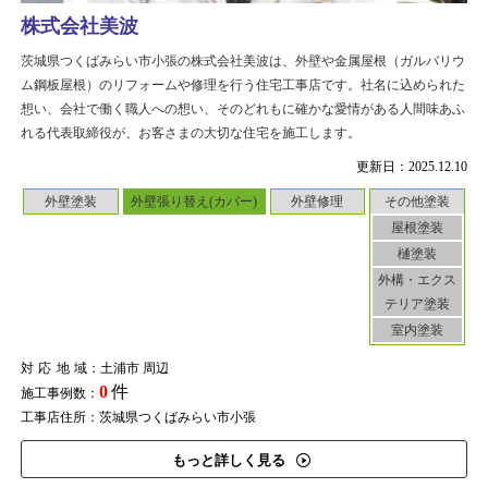
株式会社美波
茨城県つくばみらい市小張の株式会社美波は、外壁や金属屋根（ガルバリウ
ム鋼板屋根）のリフォームや修理を行う住宅工事店です。社名に込められた
想い、会社で働く職人への想い、そのどれもに確かな愛情がある人間味あふ
れる代表取締役が、お客さまの大切な住宅を施工します。
更新日：2025.12.10
外壁塗装
外壁張り替え(カバー)
外壁修理
その他塗装
屋根塗装
樋塗装
外構・エクス
テリア塗装
室内塗装
対応地域
：土浦市 周辺
0
件
施工事例数：
工事店住所：茨城県つくばみらい市小張
もっと詳しく見る