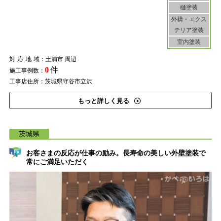
樋塗装
外構・エクス
テリア塗装
室内塗装
対応地域
：土浦市 周辺
0
件
施工事例数：
工事店住所：茨城県守谷市立沢
もっと詳しく見る
茨城県
お客さまの反応が仕事の励み。長寿命の美しい外壁塗装で
常にご満足いただく