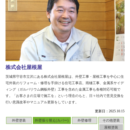
株式会社屋根屋
茨城県守谷市立沢にある株式会社屋根屋は、外壁工事・屋根工事を中心に住
宅外装のリフォーム・修理を手掛ける住宅工事店。雨樋工事、金属系サイデ
ィング（ガルバリウム鋼板外壁）工事を含めた金属工事も各種対応可能で
す。「お客さまの立場で施工を」という理念のもと、日々社内で意見交換を
行い意識改革やマニュアル更新をしています。
更新日：2025.10.15
外壁塗装
外壁張り替え(カバー)
外壁修理
その他塗装
屋根塗装