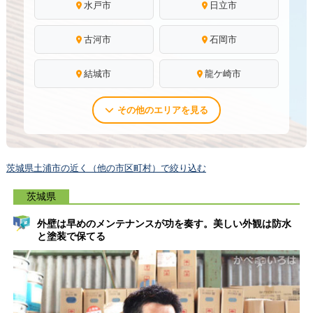
水戸市
日立市
古河市
石岡市
結城市
龍ケ崎市
その他のエリアを見る
茨城県土浦市の近く（他の市区町村）で絞り込む
茨城県
外壁は早めのメンテナンスが功を奏す。美しい外観は防水
と塗装で保てる