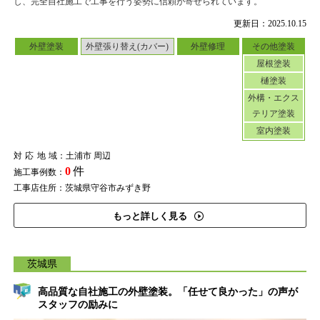
し、完全自社施工で工事を行う姿勢に信頼が寄せられています。
更新日：2025.10.15
外壁塗装
外壁張り替え(カバー)
外壁修理
その他塗装
屋根塗装
樋塗装
外構・エクス
テリア塗装
室内塗装
対応地域
：土浦市 周辺
0
件
施工事例数：
工事店住所：茨城県守谷市みずき野
もっと詳しく見る
茨城県
高品質な自社施工の外壁塗装。「任せて良かった」の声が
スタッフの励みに