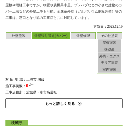
屋根や雨樋工事ですが、物置や農機具小屋、プレハブなどの小さな建物のカ
バー工法などの外壁工事も可能。金属系外壁（ガルバリウム鋼板外壁）等の
工事は、窓口となり協力工事店と共に対応しています。
更新日：2025.12.19
外壁塗装
外壁張り替え(カバー)
外壁修理
その他塗装
屋根塗装
樋塗装
外構・エクス
テリア塗装
室内塗装
対応地域
：土浦市 周辺
0
件
施工事例数：
工事店住所：茨城県下妻市高道祖
もっと詳しく見る
茨城県