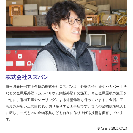
株式会社スズバン
埼玉県春日部市上金崎の株式会社スズバンは、外壁の張り替えやカバー工法
などの金属系外壁（ガルバリウム鋼板外壁）の施工、また金属屋根の施工を
中心に、雨樋工事やシーリングによる外壁修理も行っています。金属加工に
も見識が広い三代目代表が切り盛りする工事店です。専門の金物技術職人も
在籍し、一点ものの金物家具なども自在に作り上げる技術を保有していま
す。
更新日：2026.07.24