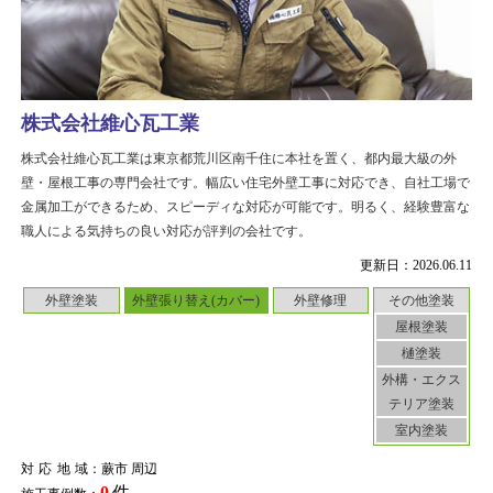
株式会社維心瓦工業
株式会社維心瓦工業は東京都荒川区南千住に本社を置く、都内最大級の外
壁・屋根工事の専門会社です。幅広い住宅外壁工事に対応でき、自社工場で
金属加工ができるため、スピーディな対応が可能です。明るく、経験豊富な
職人による気持ちの良い対応が評判の会社です。
更新日：2026.06.11
外壁塗装
外壁張り替え(カバー)
外壁修理
その他塗装
屋根塗装
樋塗装
外構・エクス
テリア塗装
室内塗装
対応地域
：蕨市 周辺
0
件