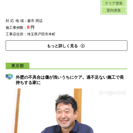
テリア塗装
室内塗装
対応地域
：蕨市 周辺
0
件
施工事例数：
工事店住所：埼玉県戸田市本町
もっと詳しく見る
東京都
外壁の不具合は傷が浅いうちにケア。過不足ない施工で長
持ちする家に