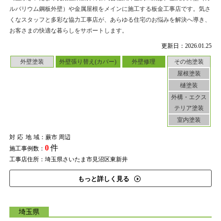
ルバリウム鋼板外壁）や金属屋根をメインに施工する板金工事店です。気さ
くなスタッフと多彩な協力工事店が、あらゆる住宅のお悩みを解決へ導き、
お客さまの快適な暮らしをサポートします。
更新日：2026.01.25
外壁塗装
外壁張り替え(カバー)
外壁修理
その他塗装
屋根塗装
樋塗装
外構・エクス
テリア塗装
室内塗装
対応地域
：蕨市 周辺
0
件
施工事例数：
工事店住所：埼玉県さいたま市見沼区東新井
もっと詳しく見る
埼玉県