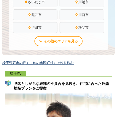
さいたま市
川越市
熊谷市
川口市
行田市
秩父市
その他のエリアを見る
埼玉県蕨市の近く（他の市区町村）で絞り込む
埼玉県
見落としがちな細部の不具合を見抜き、住宅に合った外壁
塗装プランをご提案