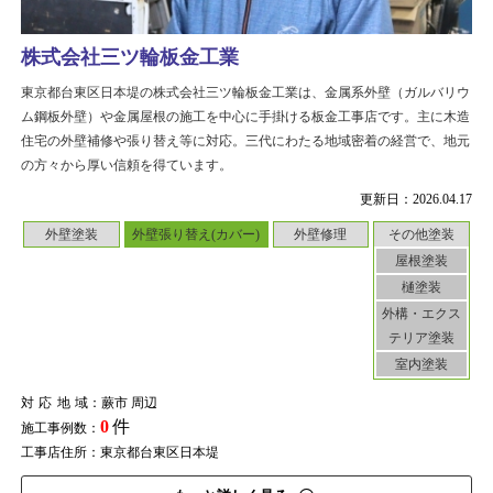
株式会社三ツ輪板金工業
東京都台東区日本堤の株式会社三ツ輪板金工業は、金属系外壁（ガルバリウ
ム鋼板外壁）や金属屋根の施工を中心に手掛ける板金工事店です。主に木造
住宅の外壁補修や張り替え等に対応。三代にわたる地域密着の経営で、地元
の方々から厚い信頼を得ています。
更新日：2026.04.17
外壁塗装
外壁張り替え(カバー)
外壁修理
その他塗装
屋根塗装
樋塗装
外構・エクス
テリア塗装
室内塗装
対応地域
：蕨市 周辺
0
件
施工事例数：
工事店住所：東京都台東区日本堤