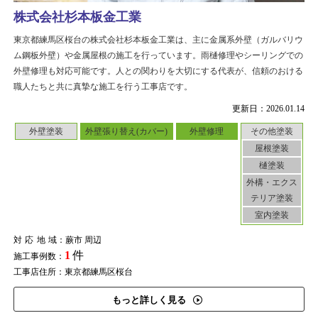
株式会社杉本板金工業
東京都練馬区桜台の株式会社杉本板金工業は、主に金属系外壁（ガルバリウ
ム鋼板外壁）や金属屋根の施工を行っています。雨樋修理やシーリングでの
外壁修理も対応可能です。人との関わりを大切にする代表が、信頼のおける
職人たちと共に真摯な施工を行う工事店です。
更新日：2026.01.14
外壁塗装
外壁張り替え(カバー)
外壁修理
その他塗装
屋根塗装
樋塗装
外構・エクス
テリア塗装
室内塗装
対応地域
：蕨市 周辺
1
件
施工事例数：
工事店住所：東京都練馬区桜台
もっと詳しく見る