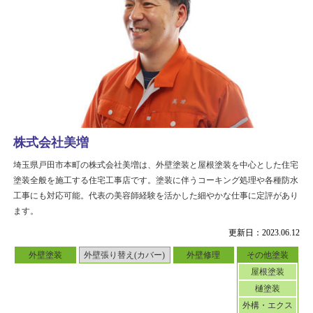
株式会社美増
埼玉県戸田市本町の株式会社美増は、外壁塗装と屋根塗装を中心とした住宅
塗装全般を施工する住宅工事店です。塗装に伴うコーキング処理や各種防水
工事にも対応可能。代表の美容師経験を活かした細やかな仕事に定評があり
ます。
更新日：2023.06.12
外壁塗装
外壁張り替え(カバー)
外壁修理
その他塗装
屋根塗装
樋塗装
外構・エクス