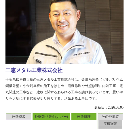
三恵メタル工業株式会社
千葉県松戸市大橋の三恵メタル工業株式会社は、金属系外壁（ガルバリウム
鋼板外壁）や金属屋根の施工をはじめ、雨樋修理や外壁修理に内装工事、電
気関連の工事など、建物に関するあらゆる工事を請け負っています。思いや
りを大切にする代表が切り盛りする、活気ある工事店です。
更新日：2026.08.05
外壁塗装
外壁張り替え(カバー)
外壁修理
その他塗装
屋根塗装