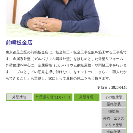
前嶋板金店
東京都足立区の前嶋板金店は、板金加工・板金工事全般を施工する工事店で
す。金属系外壁（ガルバリウム鋼板外壁）をはじめとした外壁リフォーム・
外壁修理を中心に、金属屋根（ガルバリウム鋼板屋根）や雨樋工事を行いま
す。「プロとしての意見を押し付けない」をモットーに、さらに「職人だか
らできること」も重視し、家にとって最良の施工を考え抜きます。
更新日：2026.04.10
外壁塗装
外壁張り替え(カバー)
外壁修理
その他塗装
屋根塗装
樋塗装
外構・エクス
テリア塗装
室内塗装