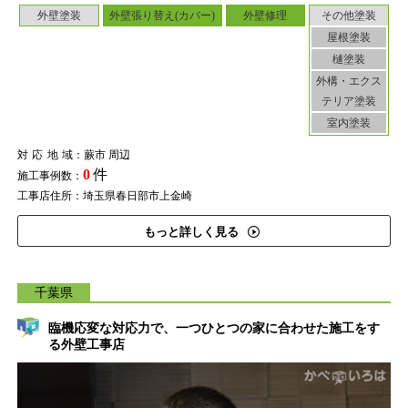
外壁塗装
外壁張り替え(カバー)
外壁修理
その他塗装
屋根塗装
樋塗装
外構・エクス
テリア塗装
室内塗装
対応地域
：蕨市 周辺
0
件
施工事例数：
工事店住所：埼玉県春日部市上金崎
もっと詳しく見る
千葉県
臨機応変な対応力で、一つひとつの家に合わせた施工をす
る外壁工事店