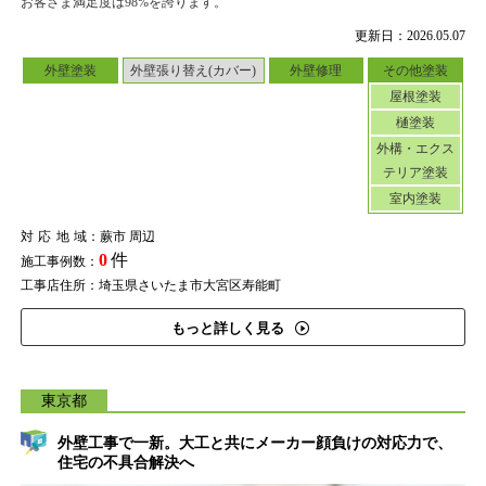
お客さま満足度は98%を誇ります。
更新日：2026.05.07
外壁塗装
外壁張り替え(カバー)
外壁修理
その他塗装
屋根塗装
樋塗装
外構・エクス
テリア塗装
室内塗装
対応地域
：蕨市 周辺
0
件
施工事例数：
工事店住所：埼玉県さいたま市大宮区寿能町
もっと詳しく見る
東京都
外壁工事で一新。大工と共にメーカー顔負けの対応力で、
住宅の不具合解決へ