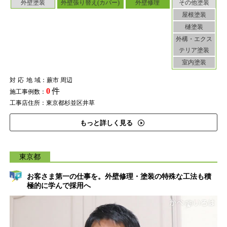
外壁塗装
外壁張り替え(カバー)
外壁修理
その他塗装
屋根塗装
樋塗装
外構・エクス
テリア塗装
室内塗装
対応地域
：蕨市 周辺
0
件
施工事例数：
工事店住所：東京都杉並区井草
もっと詳しく見る
東京都
お客さま第一の仕事を。外壁修理・塗装の特殊な工法も積
極的に学んで採用へ