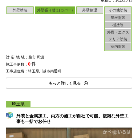
更新日：2025.10.15
外壁塗装
外壁張り替え(カバー)
外壁修理
その他塗装
屋根塗装
樋塗装
外構・エクス
テリア塗装
室内塗装
対応地域
：蕨市 周辺
0
件
施工事例数：
工事店住所：埼玉県川越市南通町
もっと詳しく見る
埼玉県
外装と金属加工、両方の施工が自社で可能。複雑な外壁工
事も一括でお任せ