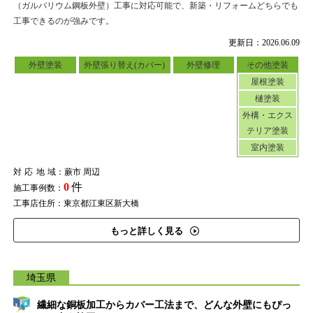
（ガルバリウム鋼板外壁）工事に対応可能で、新築・リフォームどちらでも
工事できるのが強みです。
更新日：2026.06.09
外壁塗装
外壁張り替え(カバー)
外壁修理
その他塗装
屋根塗装
樋塗装
外構・エクス
テリア塗装
室内塗装
対応地域
：蕨市 周辺
0
件
施工事例数：
工事店住所：東京都江東区新大橋
もっと詳しく見る
埼玉県
繊細な銅板加工からカバー工法まで、どんな外壁にもぴっ