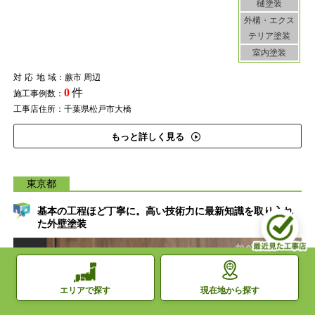
樋塗装
外構・エクス
テリア塗装
室内塗装
対応地域
：蕨市 周辺
0
件
施工事例数：
工事店住所：千葉県松戸市大橋
もっと詳しく見る
東京都
基本の工程ほど丁寧に。高い技術力に最新知識を取り入れ
た外壁塗装
現在地から探す
エリアで探す