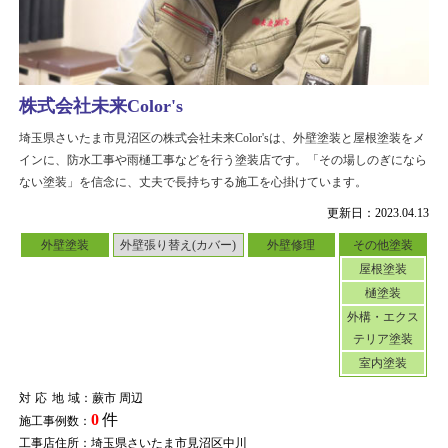
株式会社未来Color's
埼玉県さいたま市見沼区の株式会社未来Color'sは、外壁塗装と屋根塗装をメ
インに、防水工事や雨樋工事などを行う塗装店です。「その場しのぎになら
ない塗装」を信念に、丈夫で長持ちする施工を心掛けています。
更新日：2023.04.13
外壁塗装
外壁張り替え(カバー)
外壁修理
その他塗装
屋根塗装
樋塗装
外構・エクス
テリア塗装
室内塗装
対応地域
：蕨市 周辺
0
件
施工事例数：
工事店住所：埼玉県さいたま市見沼区中川