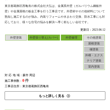
東京都葛飾区西亀有の株式会社大弘は、金属系外壁（ガルバリウム鋼板外
壁）や金属屋根の板金工事を行う工事店です。外壁材やその他材料について
熟知し施工するのが強み。内装リフォームや水まわり交換、防水工事にも対
応しており、様々な住宅の悩みを解決へ導く頼もしい会社です。
更新日：2023.06.12
外壁塗装
外壁張り替え(カバー)
外壁修理
その他塗装
屋根塗装
樋塗装
外構・エクス
テリア塗装
室内塗装
対応地域
：蕨市 周辺
0
件
施工事例数：
工事店住所：東京都葛飾区西亀有
もっと詳しく見る