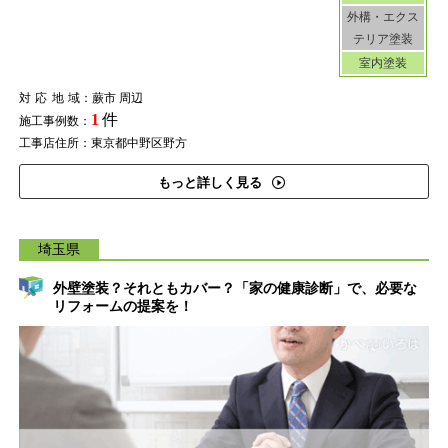
外構・エクス
テリア塗装
室内塗装
対応地域
：蕨市 周辺
1
件
施工事例数：
工事店住所：東京都中野区野方
もっと詳しく見る
埼玉県
外壁塗装？それともカバー？「家の健康診断」で、必要な
リフォームの提案を！