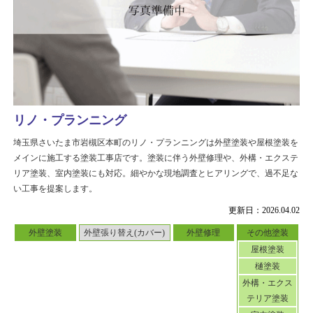
リノ・プランニング
埼玉県さいたま市岩槻区本町のリノ・プランニングは外壁塗装や屋根塗装を
メインに施工する塗装工事店です。塗装に伴う外壁修理や、外構・エクステ
リア塗装、室内塗装にも対応。細やかな現地調査とヒアリングで、過不足な
い工事を提案します。
更新日：2026.04.02
外壁塗装
外壁張り替え(カバー)
外壁修理
その他塗装
屋根塗装
樋塗装
外構・エクス
テリア塗装