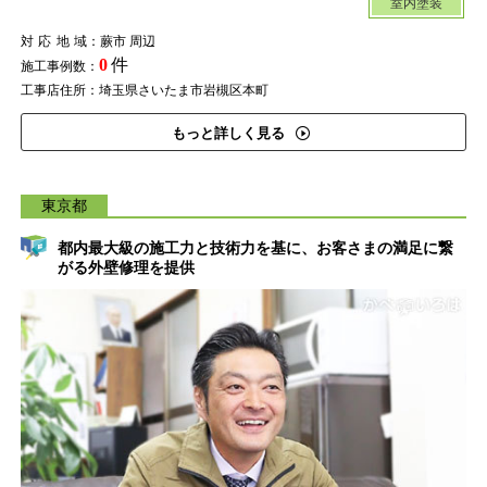
室内塗装
対応地域
：蕨市 周辺
0
件
施工事例数：
工事店住所：埼玉県さいたま市岩槻区本町
もっと詳しく見る
東京都
都内最大級の施工力と技術力を基に、お客さまの満足に繋
がる外壁修理を提供