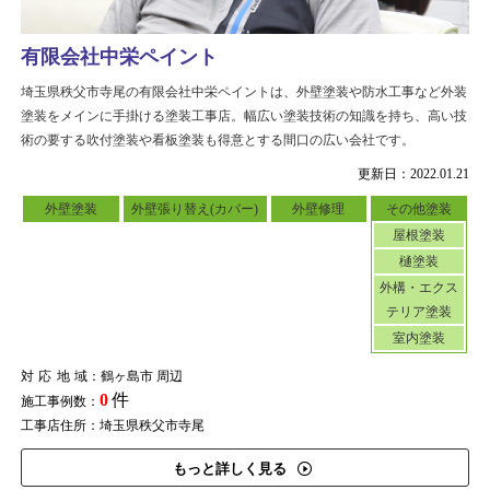
有限会社中栄ペイント
埼玉県秩父市寺尾の有限会社中栄ペイントは、外壁塗装や防水工事など外装
塗装をメインに手掛ける塗装工事店。幅広い塗装技術の知識を持ち、高い技
術の要する吹付塗装や看板塗装も得意とする間口の広い会社です。
更新日：2022.01.21
外壁塗装
外壁張り替え(カバー)
外壁修理
その他塗装
屋根塗装
樋塗装
外構・エクス
テリア塗装
室内塗装
対応地域
：鶴ヶ島市 周辺
0
件
施工事例数：
工事店住所：埼玉県秩父市寺尾
もっと詳しく見る