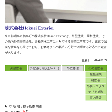
株式会社Hokuei Exterior
東京都昭島市福島町の株式会社Hokuei Exteriorは、外壁塗装・屋根塗装、そ
の他内外装塗装全般、各種防水工事にも対応する塗装工事店です。正直で誠
実な仕事を心掛けており、お客さまへの幅広い分野で活躍する対応力に定評
があります。
更新日：2024.01.24
外壁塗装
外壁張り替え(カバー)
外壁修理
その他塗装
屋根塗装
樋塗装
外構・エクス
テリア塗装
室内塗装
対応地域
：鶴ヶ島市 周辺
0
件