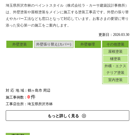
埼玉県所沢市林のペイントスタイル（株式会社ラ・カーサ建築設計事務所）
は、外壁塗装や屋根塗装をメインに施工する塗装工事店です。外壁の張り替
えやカバー工法なども窓口となって対応しています。お客さまの要望に寄り
添った安心第一の施工をご案内します。
更新日：2026.03.30
外壁塗装
外壁張り替え(カバー)
外壁修理
その他塗装
屋根塗装
樋塗装
外構・エクス
テリア塗装
室内塗装
対応地域
：鶴ヶ島市 周辺
0
件
施工事例数：
工事店住所：埼玉県所沢市林
もっと詳しく見る