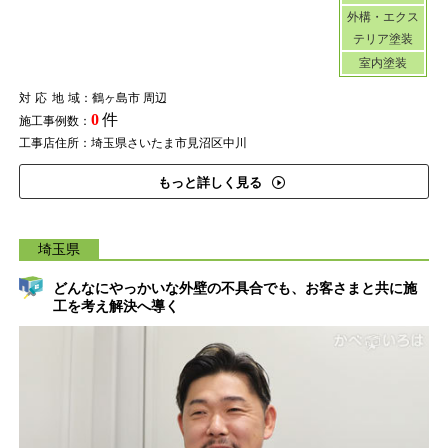
外構・エクス
テリア塗装
室内塗装
対応地域
：鶴ヶ島市 周辺
0
件
施工事例数：
工事店住所：埼玉県さいたま市見沼区中川
もっと詳しく見る
埼玉県
どんなにやっかいな外壁の不具合でも、お客さまと共に施
工を考え解決へ導く