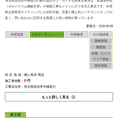
埼玉県加須市中樋遣川の株式会社サン・カミヤ北関東営業所は、金属系外壁
（ガルバリウム鋼板外壁）や屋根工事をメインに行う住宅工事店です。外壁
材は窯業系サイディングにも対応可能。営業と職人共にベテランスタッフが
多く、問い合わせに応対する風通しの良い体制が整っています。
更新日：2026.06.09
外壁塗装
外壁張り替え(カバー)
外壁修理
その他塗装
屋根塗装
樋塗装
外構・エクス
テリア塗装
室内塗装
対応地域
：鶴ヶ島市 周辺
0
件
施工事例数：
工事店住所：埼玉県加須市中樋遣川
もっと詳しく見る
東京都