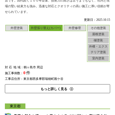
店です。四代続く１００年企業、技術力の高さは言うまでもなく、社内と現
場の堅い結束力も強み。迅速な対応とクオリティの高い施工に厚い信頼が寄
せられています。
更新日：2025.10.15
外壁塗装
外壁張り替え(カバー)
外壁修理
その他塗装
屋根塗装
樋塗装
外構・エクス
テリア塗装
室内塗装
対応地域
：鶴ヶ島市 周辺
0
件
施工事例数：
工事店住所：東京都西多摩郡瑞穂町殿ケ谷
もっと詳しく見る
東京都