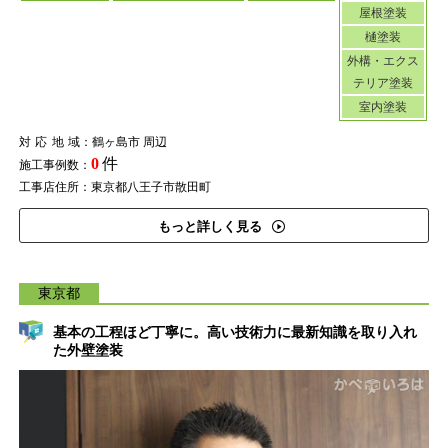
屋根塗装
樋塗装
外構・エクス
テリア塗装
室内塗装
対応地域
：鶴ヶ島市 周辺
0
件
施工事例数：
工事店住所：東京都八王子市散田町
もっと詳しく見る
東京都
基本の工程ほど丁寧に。高い技術力に最新知識を取り入れ
た外壁塗装