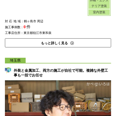
外構・エクス
テリア塗装
室内塗装
対応地域
：鶴ヶ島市 周辺
0
件
施工事例数：
工事店住所：東京都狛江市東和泉
もっと詳しく見る
埼玉県
外装と金属加工、両方の施工が自社で可能。複雑な外壁工
事も一括でお任せ