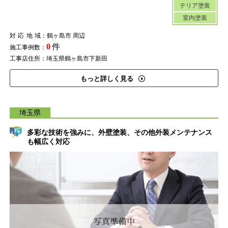
テリア塗装
室内塗装
対応地域
：鶴ヶ島市 周辺
0
件
施工事例数：
工事店住所：埼玉県鶴ヶ島市下新田
もっと詳しく見る
埼玉県
多彩な技術を強みに、外壁塗装、その他外装メンテナンス
も幅広く対応