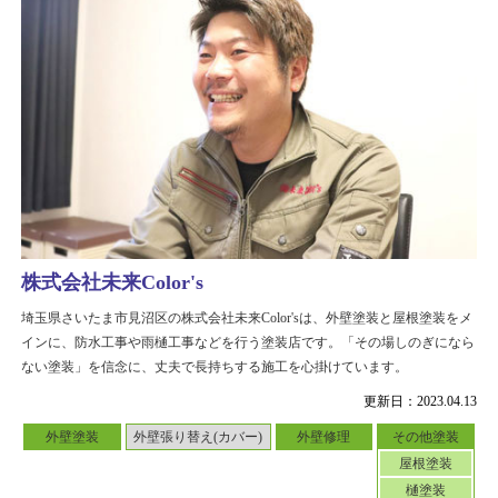
株式会社未来Color's
埼玉県さいたま市見沼区の株式会社未来Color'sは、外壁塗装と屋根塗装をメ
インに、防水工事や雨樋工事などを行う塗装店です。「その場しのぎになら
ない塗装」を信念に、丈夫で長持ちする施工を心掛けています。
更新日：2023.04.13
外壁塗装
外壁張り替え(カバー)
外壁修理
その他塗装
屋根塗装
樋塗装