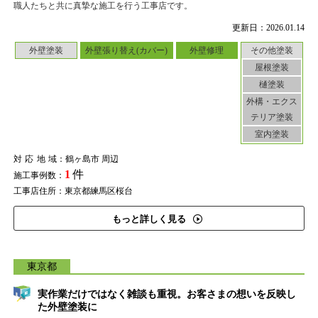
職人たちと共に真摯な施工を行う工事店です。
更新日：2026.01.14
外壁塗装
外壁張り替え(カバー)
外壁修理
その他塗装
屋根塗装
樋塗装
外構・エクス
テリア塗装
室内塗装
対応地域
：鶴ヶ島市 周辺
1
件
施工事例数：
工事店住所：東京都練馬区桜台
もっと詳しく見る
東京都
実作業だけではなく雑談も重視。お客さまの想いを反映し
た外壁塗装に