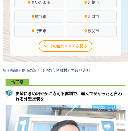
さいたま市
川越市
熊谷市
川口市
行田市
秩父市
その他のエリアを見る
埼玉県鶴ヶ島市の近く（他の市区町村）で絞り込む
埼玉県
要望にきめ細やかに応える体制で、頼んで良かったと言わ
れる外壁塗装を