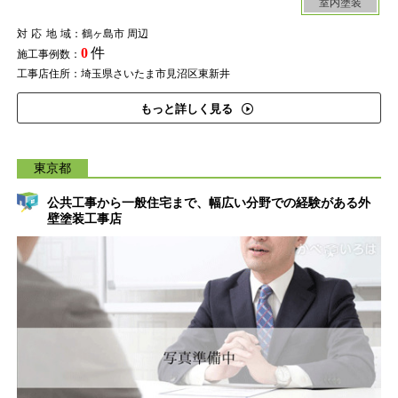
室内塗装
対応地域
：鶴ヶ島市 周辺
0
件
施工事例数：
工事店住所：埼玉県さいたま市見沼区東新井
もっと詳しく見る
東京都
公共工事から一般住宅まで、幅広い分野での経験がある外
壁塗装工事店