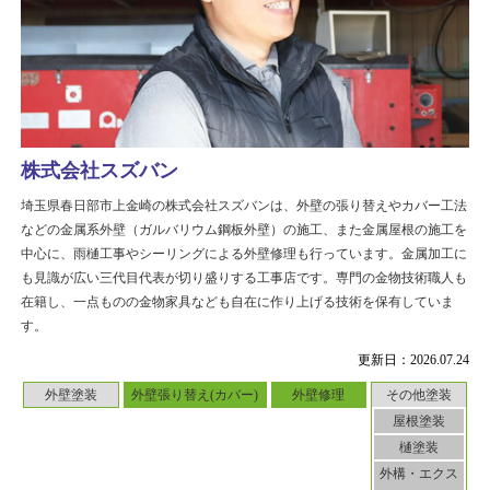
株式会社スズバン
埼玉県春日部市上金崎の株式会社スズバンは、外壁の張り替えやカバー工法
などの金属系外壁（ガルバリウム鋼板外壁）の施工、また金属屋根の施工を
中心に、雨樋工事やシーリングによる外壁修理も行っています。金属加工に
も見識が広い三代目代表が切り盛りする工事店です。専門の金物技術職人も
在籍し、一点ものの金物家具なども自在に作り上げる技術を保有していま
す。
更新日：2026.07.24
外壁塗装
外壁張り替え(カバー)
外壁修理
その他塗装
屋根塗装
樋塗装
外構・エクス