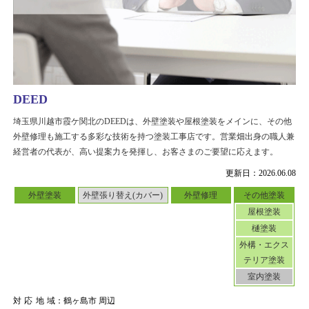
DEED
埼玉県川越市霞ケ関北のDEEDは、外壁塗装や屋根塗装をメインに、その他
外壁修理も施工する多彩な技術を持つ塗装工事店です。営業畑出身の職人兼
経営者の代表が、高い提案力を発揮し、お客さまのご要望に応えます。
更新日：2026.06.08
外壁塗装
外壁張り替え(カバー)
外壁修理
その他塗装
屋根塗装
樋塗装
外構・エクス
テリア塗装
室内塗装
対応地域
：鶴ヶ島市 周辺