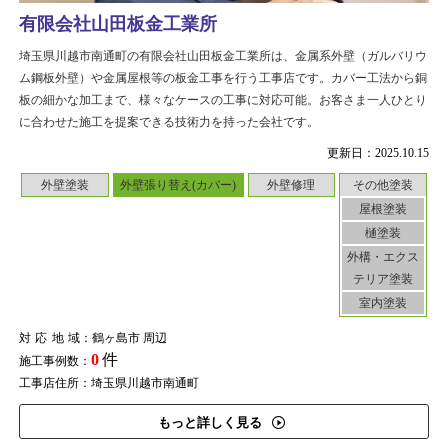
有限会社山田板金工業所
埼玉県川越市南通町の有限会社山田板金工業所は、金属系外壁（ガルバリウ
ム鋼板外壁）や金属屋根等の板金工事を行う工事店です。カバー工法から銅
板の細かな加工まで、様々なケースの工事に対応可能。お客さま一人ひとり
に合わせた施工を提案できる技術力を持った会社です。
更新日：2025.10.15
外壁塗装
外壁張り替え(カバー)
外壁修理
その他塗装
屋根塗装
樋塗装
外構・エクス
テリア塗装
室内塗装
対応地域
：鶴ヶ島市 周辺
0
件
施工事例数：
工事店住所：埼玉県川越市南通町
もっと詳しく見る