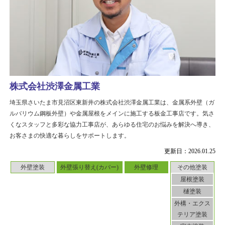
株式会社渋澤金属工業
埼玉県さいたま市見沼区東新井の株式会社渋澤金属工業は、金属系外壁（ガ
ルバリウム鋼板外壁）や金属屋根をメインに施工する板金工事店です。気さ
くなスタッフと多彩な協力工事店が、あらゆる住宅のお悩みを解決へ導き、
お客さまの快適な暮らしをサポートします。
更新日：2026.01.25
外壁塗装
外壁張り替え(カバー)
外壁修理
その他塗装
屋根塗装
樋塗装
外構・エクス
テリア塗装