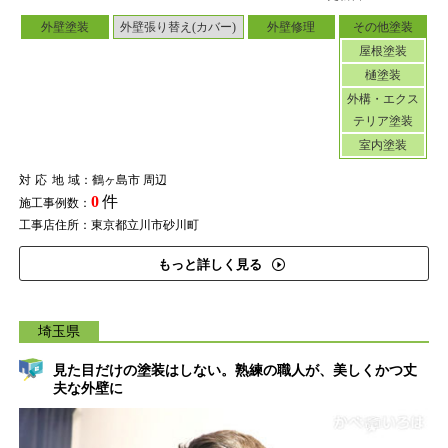
外壁塗装
外壁張り替え(カバー)
外壁修理
その他塗装
屋根塗装
樋塗装
外構・エクス
テリア塗装
室内塗装
対応地域
：鶴ヶ島市 周辺
0
件
施工事例数：
工事店住所：東京都立川市砂川町
もっと詳しく見る
埼玉県
見た目だけの塗装はしない。熟練の職人が、美しくかつ丈
夫な外壁に