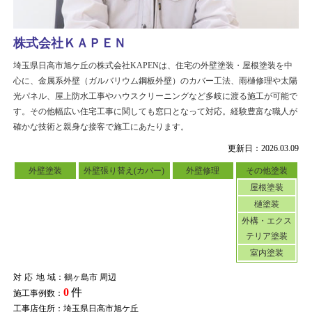
株式会社ＫＡＰＥＮ
埼玉県日高市旭ケ丘の株式会社KAPENは、住宅の外壁塗装・屋根塗装を中
心に、金属系外壁（ガルバリウム鋼板外壁）のカバー工法、雨樋修理や太陽
光パネル、屋上防水工事やハウスクリーニングなど多岐に渡る施工が可能で
す。その他幅広い住宅工事に関しても窓口となって対応。経験豊富な職人が
確かな技術と親身な接客で施工にあたります。
更新日：2026.03.09
外壁塗装
外壁張り替え(カバー)
外壁修理
その他塗装
屋根塗装
樋塗装
外構・エクス
テリア塗装
室内塗装
対応地域
：鶴ヶ島市 周辺
0
件
施工事例数：
工事店住所：埼玉県日高市旭ケ丘