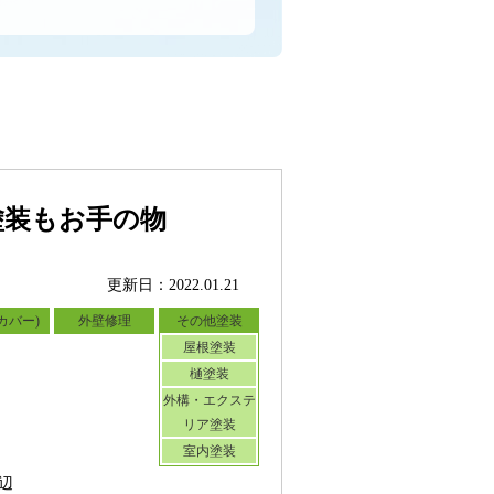
塗装もお手の物
更新日：2022.01.21
カバー)
外壁修理
その他塗装
屋根塗装
樋塗装
外構・エクステ
リア塗装
室内塗装
辺