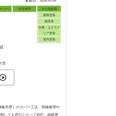
更新日：2026.03.09
カバー)
外壁修理
その他塗装
屋根塗装
樋塗装
外構・エクステ
リア塗装
室内塗装
辺
ケ丘
鋼板外壁）のカバー工法、雨樋修理や
に関しても窓口となって対応。経験豊