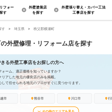
リフォー
外壁塗装店
外壁張り替え・カバー工法
探す
を探す
工事店を探す
探す
>
埼玉県
>
秩父郡横瀬町
町の外壁修理・リフォーム店を探す
できる外壁工事店をお探しの方へ
フォーム、適正価格を知っていますか？
クリアした地元の優良店のみを掲載。
心して任せられる地元のプロがすぐに見つかります。
川越市
熊谷市
川口市
行
その他のエリアを見る