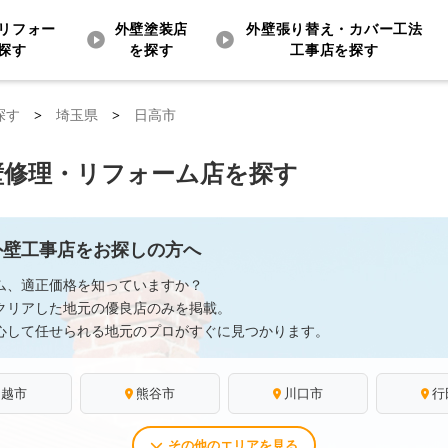
リフォー
外壁塗装店
外壁張り替え・カバー工法
探す
を探す
工事店を探す
探す
>
埼玉県
>
日高市
壁修理・リフォーム店を探す
外壁工事店をお探しの方へ
ム、適正価格を知っていますか？
クリアした地元の優良店のみを掲載。
心して任せられる地元のプロがすぐに見つかります。
川越市
熊谷市
川口市
行
その他のエリアを見る