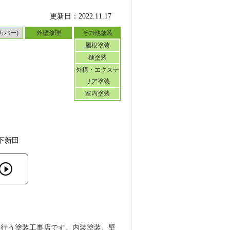
更新日：2022.11.17
カバー)
外壁修理
その他塗装
屋根塗装
樋塗装
外構・エクステ
リア塗装
室内塗装
下新田
を行う塗装工事店です。内装塗装、壁