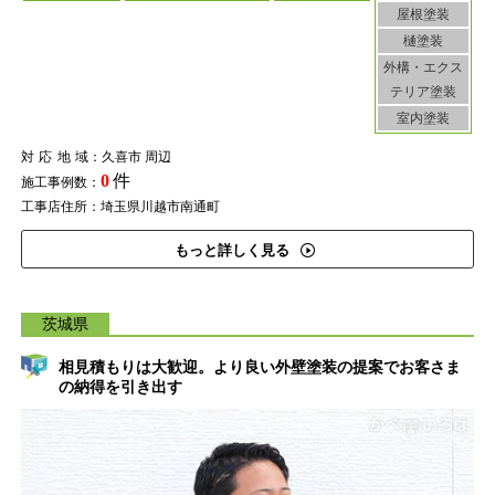
屋根塗装
樋塗装
外構・エクス
テリア塗装
室内塗装
対応地域
：久喜市 周辺
0
件
施工事例数：
工事店住所：埼玉県川越市南通町
もっと詳しく見る
茨城県
相見積もりは大歓迎。より良い外壁塗装の提案でお客さま
の納得を引き出す