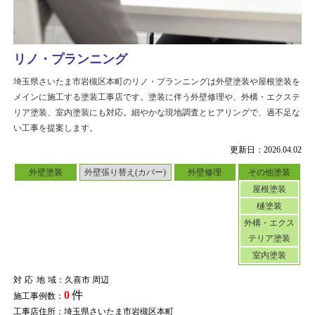
リノ・プランニング
埼玉県さいたま市岩槻区本町のリノ・プランニングは外壁塗装や屋根塗装を
メインに施工する塗装工事店です。塗装に伴う外壁修理や、外構・エクステ
リア塗装、室内塗装にも対応。細やかな現地調査とヒアリングで、過不足な
い工事を提案します。
更新日：2026.04.02
外壁塗装
外壁張り替え(カバー)
外壁修理
その他塗装
屋根塗装
樋塗装
外構・エクス
テリア塗装
室内塗装
対応地域
：久喜市 周辺
0
件
施工事例数：
工事店住所：埼玉県さいたま市岩槻区本町