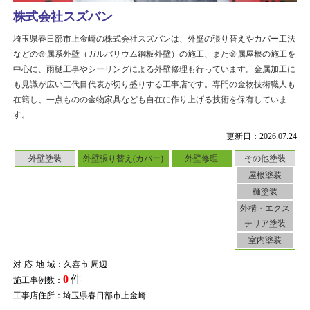
株式会社スズバン
埼玉県春日部市上金崎の株式会社スズバンは、外壁の張り替えやカバー工法
などの金属系外壁（ガルバリウム鋼板外壁）の施工、また金属屋根の施工を
中心に、雨樋工事やシーリングによる外壁修理も行っています。金属加工に
も見識が広い三代目代表が切り盛りする工事店です。専門の金物技術職人も
在籍し、一点ものの金物家具なども自在に作り上げる技術を保有していま
す。
更新日：2026.07.24
外壁塗装
外壁張り替え(カバー)
外壁修理
その他塗装
屋根塗装
樋塗装
外構・エクス
テリア塗装
室内塗装
対応地域
：久喜市 周辺
0
件
施工事例数：
工事店住所：埼玉県春日部市上金崎