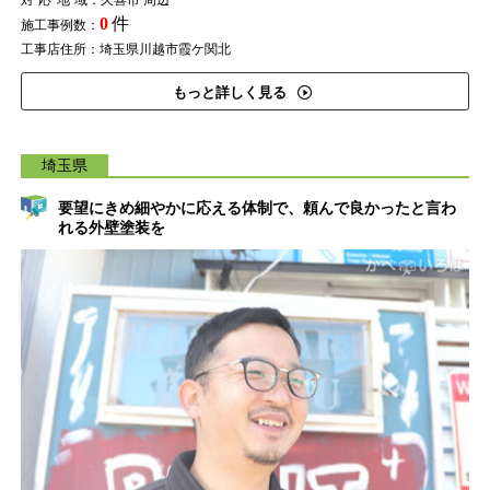
対応地域
：久喜市 周辺
0
件
施工事例数：
工事店住所：埼玉県川越市霞ケ関北
もっと詳しく見る
埼玉県
要望にきめ細やかに応える体制で、頼んで良かったと言わ
れる外壁塗装を