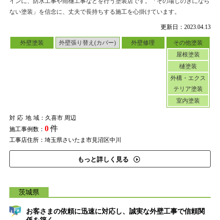
インに、防水工事や雨樋工事などを行う塗装店です。「その場しのぎになら
ない塗装」を信念に、丈夫で長持ちする施工を心掛けています。
更新日：2023.04.13
外壁塗装
外壁張り替え(カバー)
外壁修理
その他塗装
屋根塗装
樋塗装
外構・エクス
テリア塗装
室内塗装
対応地域
：久喜市 周辺
0
件
施工事例数：
工事店住所：埼玉県さいたま市見沼区中川
もっと詳しく見る
茨城県
お客さまの依頼に迅速に対応し、誠実な外壁工事で信頼関