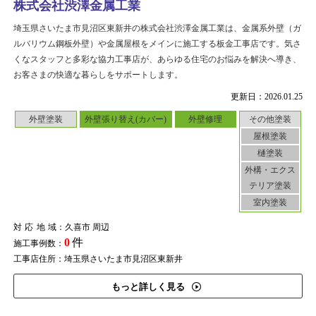
株式会社渋澤金属工業
埼玉県さいたま市見沼区東新井の株式会社渋澤金属工業は、金属系外壁（ガ
ルバリウム鋼板外壁）や金属屋根をメインに施工する板金工事店です。気さ
くなスタッフと多彩な協力工事店が、あらゆる住宅のお悩みを解決へ導き、
お客さまの快適な暮らしをサポートします。
更新日：2026.01.25
外壁塗装
外壁張り替え(カバー)
外壁修理
その他塗装
屋根塗装
樋塗装
外構・エクス
テリア塗装
室内塗装
対応地域
：久喜市 周辺
0
件
施工事例数：
工事店住所：埼玉県さいたま市見沼区東新井
もっと詳しく見る