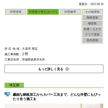
更新日：2025.09.19
外壁塗装
外壁張り替え(カバー)
外壁修理
その他塗装
屋根塗装
樋塗装
外構・エクス
テリア塗装
室内塗装
対応地域
：久喜市 周辺
2
件
施工事例数：
工事店住所：茨城県坂東市矢作
もっと詳しく見る
埼玉県
繊細な銅板加工からカバー工法まで、どんな外壁にもぴっ
たり合う施工を