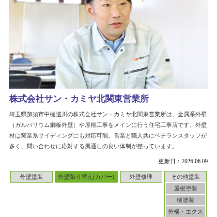
株式会社サン・カミヤ北関東営業所
埼玉県加須市中樋遣川の株式会社サン・カミヤ北関東営業所は、金属系外壁
（ガルバリウム鋼板外壁）や屋根工事をメインに行う住宅工事店です。外壁
材は窯業系サイディングにも対応可能。営業と職人共にベテランスタッフが
多く、問い合わせに応対する風通しの良い体制が整っています。
更新日：2026.06.09
外壁塗装
外壁張り替え(カバー)
外壁修理
その他塗装
屋根塗装
樋塗装
外構・エクス