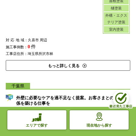
屋根塗装
樋塗装
外構・エクス
テリア塗装
室内塗装
対応地域
：久喜市 周辺
0
件
施工事例数：
工事店住所：埼玉県所沢市林
もっと詳しく見る
千葉県
外壁に必要なケアを過不足なく提案。お客さまとの信頼関
係を築ける仕事を
現在地から探す
エリアで探す