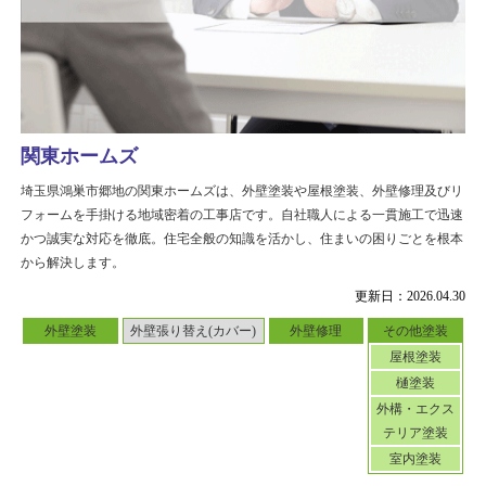
関東ホームズ
埼玉県鴻巣市郷地の関東ホームズは、外壁塗装や屋根塗装、外壁修理及びリ
フォームを手掛ける地域密着の工事店です。自社職人による一貫施工で迅速
かつ誠実な対応を徹底。住宅全般の知識を活かし、住まいの困りごとを根本
から解決します。
更新日：2026.04.30
外壁塗装
外壁張り替え(カバー)
外壁修理
その他塗装
屋根塗装
樋塗装
外構・エクス
テリア塗装
室内塗装