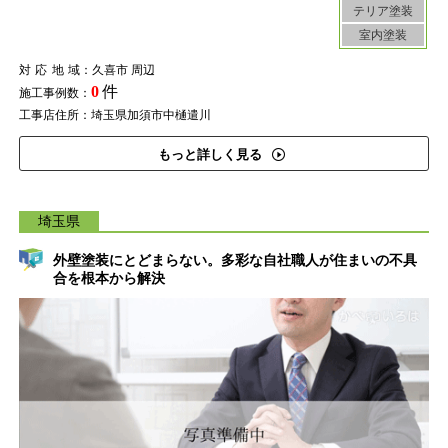
テリア塗装
室内塗装
対応地域
：久喜市 周辺
0
件
施工事例数：
工事店住所：埼玉県加須市中樋遣川
もっと詳しく見る
埼玉県
外壁塗装にとどまらない。多彩な自社職人が住まいの不具
合を根本から解決