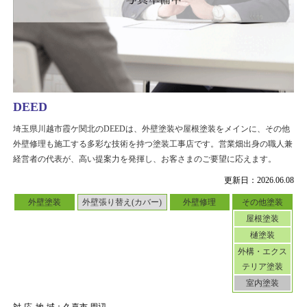
DEED
埼玉県川越市霞ケ関北のDEEDは、外壁塗装や屋根塗装をメインに、その他
外壁修理も施工する多彩な技術を持つ塗装工事店です。営業畑出身の職人兼
経営者の代表が、高い提案力を発揮し、お客さまのご要望に応えます。
更新日：2026.06.08
外壁塗装
外壁張り替え(カバー)
外壁修理
その他塗装
屋根塗装
樋塗装
外構・エクス
テリア塗装
室内塗装