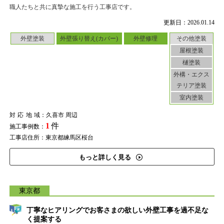
職人たちと共に真摯な施工を行う工事店です。
更新日：2026.01.14
外壁塗装
外壁張り替え(カバー)
外壁修理
その他塗装
屋根塗装
樋塗装
外構・エクス
テリア塗装
室内塗装
対応地域
：久喜市 周辺
1
件
施工事例数：
工事店住所：東京都練馬区桜台
もっと詳しく見る
東京都
丁寧なヒアリングでお客さまの欲しい外壁工事を過不足な
く提案する