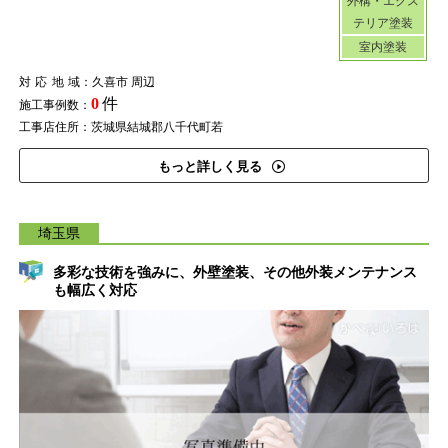
外構・エクス
テリア塗装
室内塗装
対応地域
：久喜市 周辺
0
件
施工事例数：
工事店住所：茨城県結城郡八千代町若
もっと詳しく見る
埼玉県
多彩な技術を強みに、外壁塗装、その他外装メンテナンス
も幅広く対応