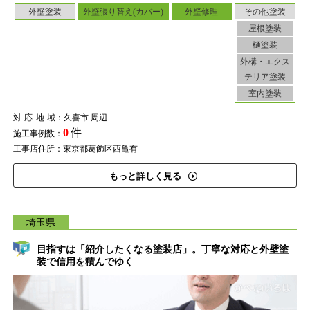
外壁塗装
外壁張り替え(カバー)
外壁修理
その他塗装
屋根塗装
樋塗装
外構・エクス
テリア塗装
室内塗装
対応地域
：久喜市 周辺
0
件
施工事例数：
工事店住所：東京都葛飾区西亀有
もっと詳しく見る
埼玉県
目指すは「紹介したくなる塗装店」。丁寧な対応と外壁塗
装で信用を積んでゆく