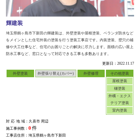
輝建装
埼玉県鶴ヶ島市下新田の輝建装は、外壁塗装や屋根塗装、ベランダ防水など
をメインとした住宅外装の塗装を行う塗装工事店です。内装塗装、壁穴の補
修や大工仕事など、住宅のお困りごとの解決に尽力します。面積の広い屋上
防水工事など、窓口となって対応できる工事も多数あります。
更新日：2022.11.17
外壁塗装
外壁張り替え(カバー)
外壁修理
その他塗装
屋根塗装
樋塗装
外構・エクス
テリア塗装
室内塗装
対応地域
：久喜市 周辺
0
件
施工事例数：
工事店住所：埼玉県鶴ヶ島市下新田