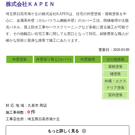
株式会社ＫＡＰＥＮ
埼玉県日高市旭ケ丘の株式会社KAPENは、住宅の外壁塗装・屋根塗装を中
心に、金属系外壁（ガルバリウム鋼板外壁）のカバー工法、雨樋修理や太陽
光パネル、屋上防水工事やハウスクリーニングなど多岐に渡る施工が可能で
す。その他幅広い住宅工事に関しても窓口となって対応。経験豊富な職人が
確かな技術と親身な接客で施工にあたります。
更新日：2026.03.09
外壁塗装
外壁張り替え(カバー)
外壁修理
その他塗装
屋根塗装
樋塗装
外構・エクス
テリア塗装
室内塗装
対応地域
：久喜市 周辺
0
件
施工事例数：
工事店住所：埼玉県日高市旭ケ丘
もっと詳しく見る