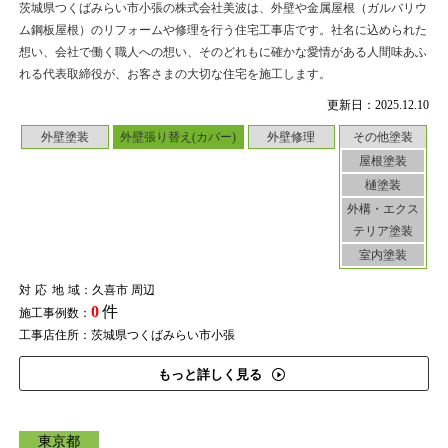
茨城県つくばみらい市小張の株式会社美波は、外壁や金属屋根（ガルバリウ
ム鋼板屋根）のリフォームや修理を行う住宅工事店です。社名に込められた
想い、会社で働く職人への想い、そのどれもに確かな愛情がある人間味あふ
れる代表取締役が、お客さまの大切な住宅を施工します。
更新日：2025.12.10
外壁塗装
外壁張り替え(カバー)
外壁修理
その他塗装
屋根塗装
樋塗装
外構・エクス
テリア塗装
室内塗装
対応地域
：久喜市 周辺
0
件
施工事例数：
工事店住所：茨城県つくばみらい市小張
もっと詳しく見る
東京都