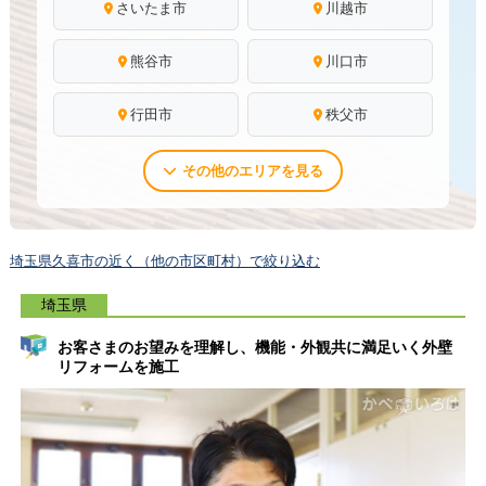
さいたま市
川越市
熊谷市
川口市
行田市
秩父市
その他のエリアを見る
埼玉県久喜市の近く（他の市区町村）で絞り込む
埼玉県
お客さまのお望みを理解し、機能・外観共に満足いく外壁
リフォームを施工