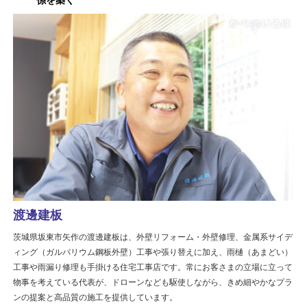
係を築く
渡邊建板
茨城県坂東市矢作の渡邊建板は、外壁リフォーム・外壁修理、金属系サイデ
ィング（ガルバリウム鋼板外壁）工事や張り替えに加え、雨樋（あまどい）
工事や雨漏り修理も手掛ける住宅工事店です。常にお客さまの立場に立って
物事を考えている代表が、ドローンなども駆使しながら、きめ細やかなプラ
ンの提案と高品質の施工を提供しています。