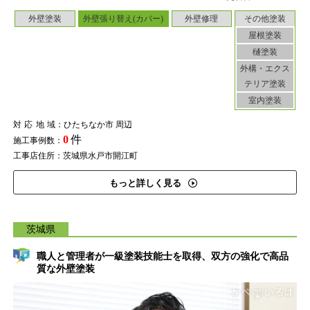
外壁塗装
外壁張り替え(カバー)
外壁修理
その他塗装
屋根塗装
樋塗装
外構・エクス
テリア塗装
室内塗装
対応地域
：ひたちなか市 周辺
0
件
施工事例数：
工事店住所：茨城県水戸市開江町
もっと詳しく見る
茨城県
職人と管理者が一級塗装技能士を取得、双方の強化で高品
質な外壁塗装