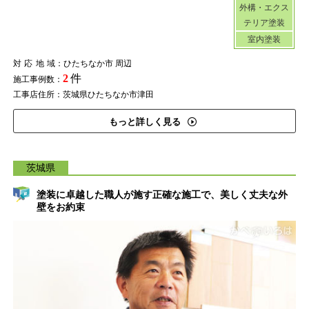
外構・エクス
テリア塗装
室内塗装
対応地域
：ひたちなか市 周辺
2
件
施工事例数：
工事店住所：茨城県ひたちなか市津田
もっと詳しく見る
茨城県
塗装に卓越した職人が施す正確な施工で、美しく丈夫な外
壁をお約束