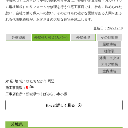
茨城県つくばみらい市小張の株式会社美波は、外壁や金属屋根（ガルバリウ
ム鋼板屋根）のリフォームや修理を行う住宅工事店です。社名に込められた
想い、会社で働く職人への想い、そのどれもに確かな愛情がある人間味あふ
れる代表取締役が、お客さまの大切な住宅を施工します。
更新日：2025.12.10
外壁塗装
外壁張り替え(カバー)
外壁修理
その他塗装
屋根塗装
樋塗装
外構・エクス
テリア塗装
室内塗装
対応地域
：ひたちなか市 周辺
0
件
施工事例数：
工事店住所：茨城県つくばみらい市小張
もっと詳しく見る
茨城県