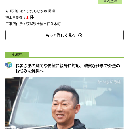
室内塗装
対応地域
：ひたちなか市 周辺
1
件
施工事例数：
工事店住所：茨城県土浦市西並木町
もっと詳しく見る
茨城県
お客さまの疑問や要望に親身に対応。誠実な仕事で外壁の
お悩みを解決へ