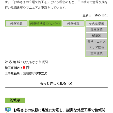
す。「お客さまの立場で施工を」という理念のもと、日々社内で意見交換を
行い意識改革やマニュアル更新をしています。
更新日：2025.10.15
外壁塗装
外壁張り替え(カバー)
外壁修理
その他塗装
屋根塗装
樋塗装
外構・エクス
テリア塗装
室内塗装
対応地域
：ひたちなか市 周辺
0
件
施工事例数：
工事店住所：茨城県守谷市立沢
もっと詳しく見る
茨城県
お客さまの依頼に迅速に対応し、誠実な外壁工事で信頼関