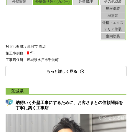
外壁塗装
外壁張り替え(カバー)
外壁修理
その他塗装
屋根塗装
樋塗装
外構・エクス
テリア塗装
室内塗装
対応地域
：那珂市 周辺
0
件
施工事例数：
工事店住所：茨城県水戸市千波町
もっと詳しく見る
茨城県
納得いく外壁工事にするために、お客さまとの信頼関係を
丁寧に築く工事店