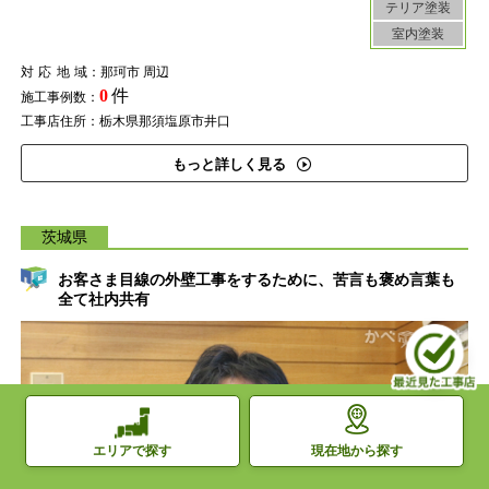
テリア塗装
室内塗装
対応地域
：那珂市 周辺
0
件
施工事例数：
工事店住所：栃木県那須塩原市井口
もっと詳しく見る
茨城県
お客さま目線の外壁工事をするために、苦言も褒め言葉も
全て社内共有
現在地から探す
エリアで探す