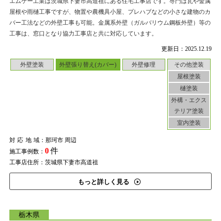
エムケー工業は茨城県下妻市高道祖にある住宅工事店です。専門は瓦や金属
屋根や雨樋工事ですが、物置や農機具小屋、プレハブなどの小さな建物のカ
バー工法などの外壁工事も可能。金属系外壁（ガルバリウム鋼板外壁）等の
工事は、窓口となり協力工事店と共に対応しています。
更新日：2025.12.19
外壁塗装
外壁張り替え(カバー)
外壁修理
その他塗装
屋根塗装
樋塗装
外構・エクス
テリア塗装
室内塗装
対応地域
：那珂市 周辺
0
件
施工事例数：
工事店住所：茨城県下妻市高道祖
もっと詳しく見る
栃木県