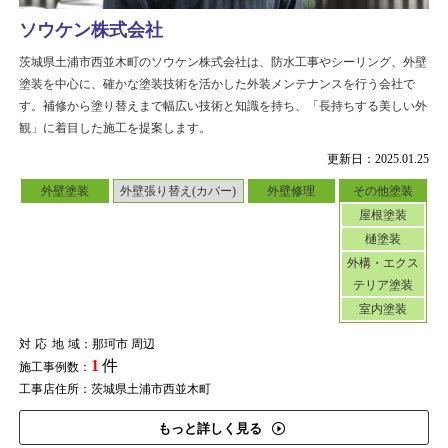
ソウケン株式会社
茨城県土浦市西並木町のソウケン株式会社は、防水工事やシーリング、外壁
塗装を中心に、確かな塗装技術を活かした外装メンテナンスを行う会社で
す。補修から塗り替えまで幅広い技術と知識を持ち、「長持ちする美しい外
観」に着目した施工を提案します。
更新日：2025.01.25
外壁塗装
外壁張り替え(カバー)
外壁修理
その他塗装
屋根塗装
樋塗装
外構・エクス
テリア塗装
室内塗装
対応地域
：那珂市 周辺
1
件
施工事例数：
工事店住所：茨城県土浦市西並木町
もっと詳しく見る