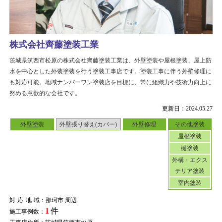
株式会社齊藤塗装工業
茨城県筑西市松原の株式会社齊藤塗装工業は、外壁塗装や屋根塗装、屋上防
水を中心とした外装塗装を行う塗装工事店です。塗装工事に伴う外壁修理に
も対応可能。地域ナンバーワン塗装店を目標に、常に組織力や技術力向上に
努める意欲的な会社です。
更新日：2024.05.27
外壁塗装
外壁張り替え(カバー)
外壁修理
その他塗装
屋根塗装
樋塗装
外構・エクス
テリア塗装
室内塗装
対応地域
：那珂市 周辺
1
件
施工事例数：