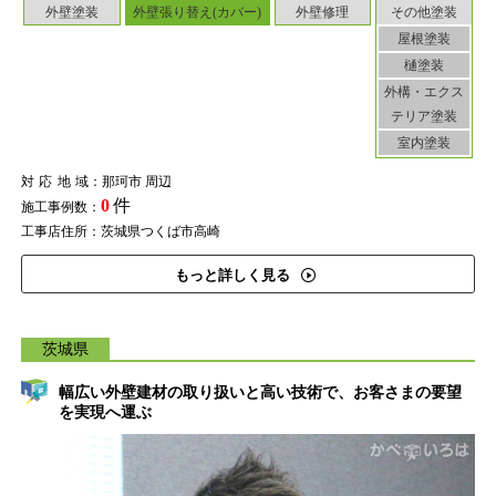
外壁塗装
外壁張り替え(カバー)
外壁修理
その他塗装
屋根塗装
樋塗装
外構・エクス
テリア塗装
室内塗装
対応地域
：那珂市 周辺
0
件
施工事例数：
工事店住所：茨城県つくば市高崎
もっと詳しく見る
茨城県
幅広い外壁建材の取り扱いと高い技術で、お客さまの要望
を実現へ運ぶ