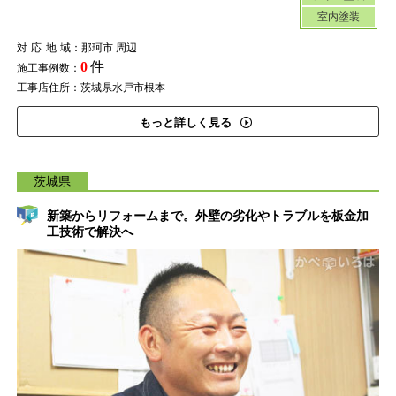
室内塗装
対応地域
：那珂市 周辺
0
件
施工事例数：
工事店住所：茨城県水戸市根本
もっと詳しく見る
茨城県
新築からリフォームまで。外壁の劣化やトラブルを板金加
工技術で解決へ