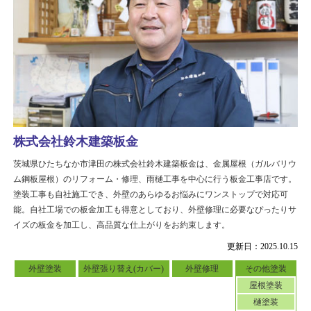
株式会社鈴木建築板金
茨城県ひたちなか市津田の株式会社鈴木建築板金は、金属屋根（ガルバリウ
ム鋼板屋根）のリフォーム・修理、雨樋工事を中心に行う板金工事店です。
塗装工事も自社施工でき、外壁のあらゆるお悩みにワンストップで対応可
能。自社工場での板金加工も得意としており、外壁修理に必要なぴったりサ
イズの板金を加工し、高品質な仕上がりをお約束します。
更新日：2025.10.15
外壁塗装
外壁張り替え(カバー)
外壁修理
その他塗装
屋根塗装
樋塗装