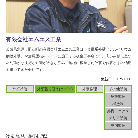
有限会社エムエス工業
茨城県水戸市開江町の有限会社エムエス工業は、金属系外壁（ガルバリウム
鋼板外壁）や金属屋根をメインに施工する板金工事店です。高い実績に基づ
いた確かな技術と知識が大きな強み。地域に根差した仕事でお客さまの信用
を築いてきた会社です。
更新日：2025.10.15
外壁塗装
外壁張り替え(カバー)
外壁修理
その他塗装
屋根塗装
樋塗装
外構・エクス
テリア塗装
室内塗装
対応地域
：那珂市 周辺