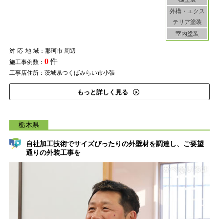
外構・エクス
テリア塗装
室内塗装
対応地域
：那珂市 周辺
0
件
施工事例数：
工事店住所：茨城県つくばみらい市小張
もっと詳しく見る
栃木県
自社加工技術でサイズぴったりの外壁材を調達し、ご要望
通りの外装工事を