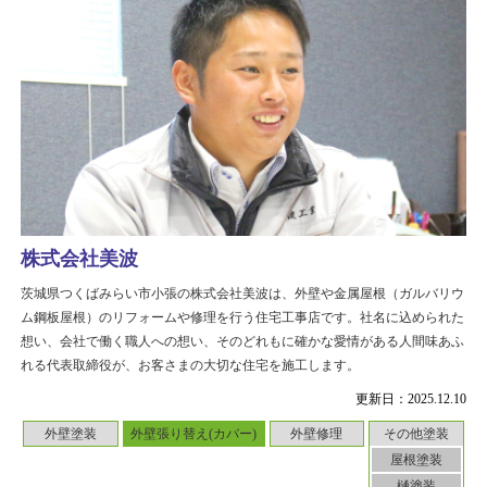
株式会社美波
茨城県つくばみらい市小張の株式会社美波は、外壁や金属屋根（ガルバリウ
ム鋼板屋根）のリフォームや修理を行う住宅工事店です。社名に込められた
想い、会社で働く職人への想い、そのどれもに確かな愛情がある人間味あふ
れる代表取締役が、お客さまの大切な住宅を施工します。
更新日：2025.12.10
外壁塗装
外壁張り替え(カバー)
外壁修理
その他塗装
屋根塗装
樋塗装