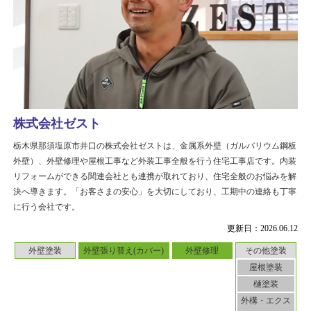
株式会社ゼスト
栃木県那須塩原市井口の株式会社ゼストは、金属系外壁（ガルバリウム鋼板
外壁）、外壁修理や屋根工事など外装工事全般を行う住宅工事店です。内装
リフォームができる関連会社とも連携が取れており、住宅全般のお悩みを解
決へ導きます。「お客さまの安心」を大切にしており、工期中の連絡も丁寧
に行う会社です。
更新日：2026.06.12
外壁塗装
外壁張り替え(カバー)
外壁修理
その他塗装
屋根塗装
樋塗装
外構・エクス