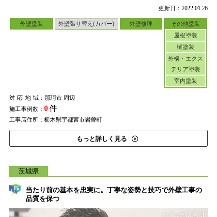
更新日：2022.01.26
外壁塗装
外壁張り替え(カバー)
外壁修理
その他塗装
屋根塗装
樋塗装
外構・エクス
テリア塗装
室内塗装
対応地域
：那珂市 周辺
0
件
施工事例数：
工事店住所：栃木県宇都宮市岩曽町
もっと詳しく見る
茨城県
当たり前の基本を忠実に。丁寧な姿勢と技巧で外壁工事の
品質を保つ