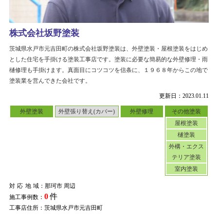
株式会社坂野塗装
茨城県水戸市元吉田町の株式会社坂野塗装は、外壁塗装・屋根塗装をはじめ
とした住宅を手掛ける塗装工事店です。塗装に必要な簡易的な外壁修理・雨
樋修理も手掛けます。真面目にコツコツを信条に、１９６８年からこの地で
塗装業を営んできた会社です。
更新日：2023.01.11
外壁塗装
外壁張り替え(カバー)
外壁修理
その他塗装
屋根塗装
樋塗装
外構・エクス
テリア塗装
室内塗装
対応地域
：那珂市 周辺
0
件
施工事例数：
工事店住所：茨城県水戸市元吉田町