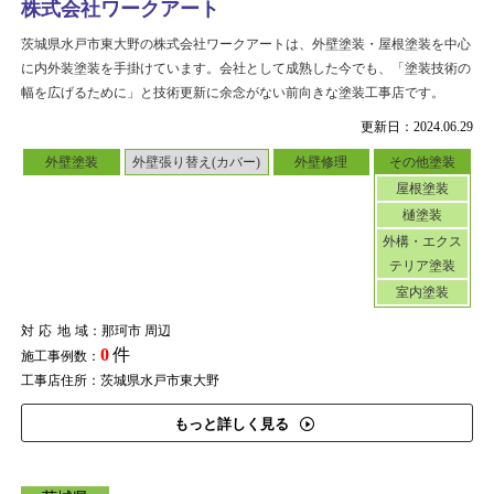
株式会社ワークアート
茨城県水戸市東大野の株式会社ワークアートは、外壁塗装・屋根塗装を中心
に内外装塗装を手掛けています。会社として成熟した今でも、「塗装技術の
幅を広げるために」と技術更新に余念がない前向きな塗装工事店です。
更新日：2024.06.29
外壁塗装
外壁張り替え(カバー)
外壁修理
その他塗装
屋根塗装
樋塗装
外構・エクス
テリア塗装
室内塗装
対応地域
：那珂市 周辺
0
件
施工事例数：
工事店住所：茨城県水戸市東大野
もっと詳しく見る