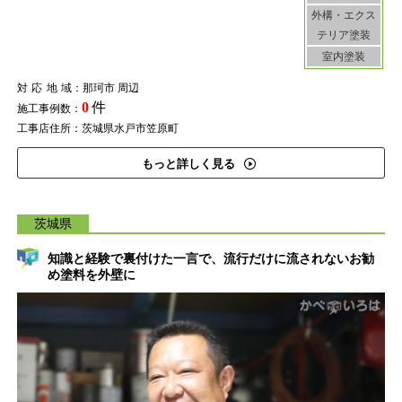
外構・エクス
テリア塗装
室内塗装
対応地域
：那珂市 周辺
0
件
施工事例数：
工事店住所：茨城県水戸市笠原町
もっと詳しく見る
茨城県
知識と経験で裏付けた一言で、流行だけに流されないお勧
め塗料を外壁に