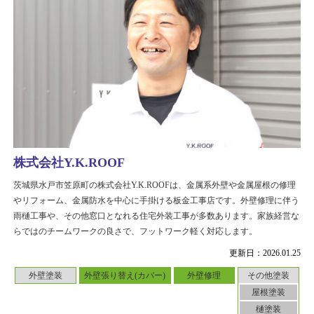
株式会社Y.K.ROOF
茨城県水戸市笠原町の株式会社Y.K.ROOFは、金属系外壁や金属屋根の修理
やリフォーム、金属防水を中心に手掛ける板金工事店です。外壁修理に伴う
雨樋工事や、その他窓口となれる住宅外装工事が多数あります。家族経営な
らではのチームワークの良さで、フットワーク軽く対応します。
更新日：2026.01.25
外壁塗装
外壁張り替え(カバー)
外壁修理
その他塗装
屋根塗装
樋塗装