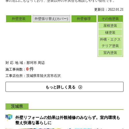
事の窓口にもなっており、塗装以外の不具合も相談しやすい会社です。
更新日：2022.01.21
外壁塗装
外壁張り替え(カバー)
外壁修理
その他塗装
屋根塗装
樋塗装
外構・エクス
テリア塗装
室内塗装
対応地域
：那珂市 周辺
0
件
施工事例数：
工事店住所：茨城県常陸大宮市石沢
もっと詳しく見る
茨城県
外壁リフォームの効果は外観補修のみならず。室内環境も
整え快適な暮らしに