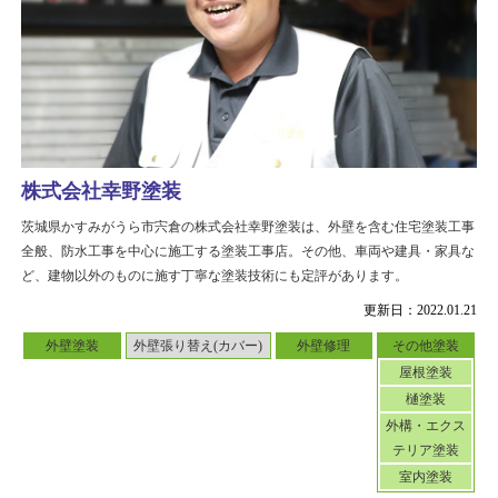
株式会社幸野塗装
茨城県かすみがうら市宍倉の株式会社幸野塗装は、外壁を含む住宅塗装工事
全般、防水工事を中心に施工する塗装工事店。その他、車両や建具・家具な
ど、建物以外のものに施す丁寧な塗装技術にも定評があります。
更新日：2022.01.21
外壁塗装
外壁張り替え(カバー)
外壁修理
その他塗装
屋根塗装
樋塗装
外構・エクス
テリア塗装
室内塗装