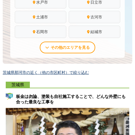
水戸市
日立市
土浦市
古河市
石岡市
結城市
その他のエリアを見る
茨城県那珂市の近く（他の市区町村）で絞り込む
茨城県
板金は勿論、塗装も自社施工することで、どんな外壁にも
合った最良な工事を