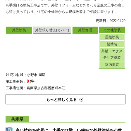
も手掛ける塗装工事店です。外壁リフォームなど外まわり全般の工事の窓口
も請け負っており、住宅の小修理から大規模改装まで相談に乗ります。
更新日：2022.01.20
外壁塗装
外壁張り替え(カバー)
外壁修理
その他塗装
屋根塗装
樋塗装
外構・エクス
テリア塗装
室内塗装
対応地域
：小野市 周辺
0
件
施工事例数：
工事店住所：兵庫県加古郡播磨町本荘
もっと詳しく見る
兵庫県
高い技術を武器に、大手では難しい繊細な外壁塗装を少数