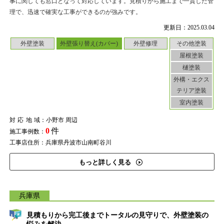
事に関しても窓口となって対応しています。見積りから施工まで一貫した管
理で、迅速で確実な工事ができるのが強みです。
更新日：2025.03.04
外壁塗装
外壁張り替え(カバー)
外壁修理
その他塗装
屋根塗装
樋塗装
外構・エクス
テリア塗装
室内塗装
対応地域
：小野市 周辺
0
件
施工事例数：
工事店住所：兵庫県丹波市山南町谷川
もっと詳しく見る
兵庫県
見積もりから完工後までトータルの見守りで、外壁塗装の