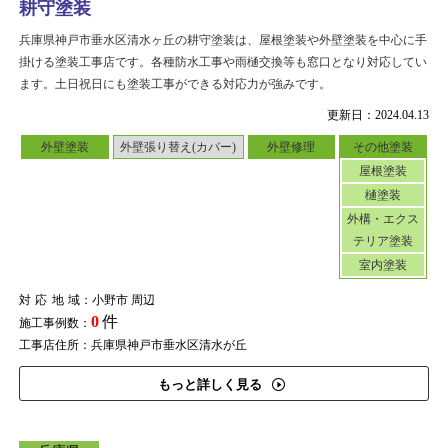
耕守塗装
兵庫県神戸市垂水区清水ヶ丘の耕守塗装は、屋根塗装や外壁塗装を中心に手
掛ける塗装工事店です。各種防水工事や雨樋交換等も窓口となり対応してい
ます。土日祝日にも塗装工事ができる対応力が強みです。
更新日：2024.04.13
外壁塗装
外壁張り替え(カバー)
外壁修理
その他塗装
屋根塗装
樋塗装
外構・エクス
テリア塗装
室内塗装
対応地域
：小野市 周辺
0
件
施工事例数：
工事店住所：兵庫県神戸市垂水区清水が丘
もっと詳しく見る