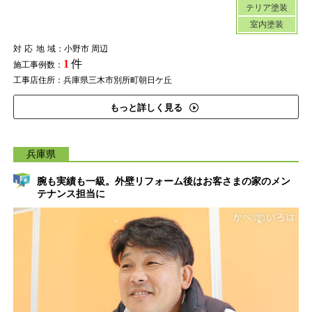
テリア塗装
室内塗装
対応地域
：小野市 周辺
1
件
施工事例数：
工事店住所：兵庫県三木市別所町朝日ケ丘
もっと詳しく見る
兵庫県
腕も実績も一級。外壁リフォーム後はお客さまの家のメン
テナンス担当に