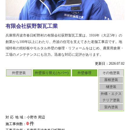
有限会社荻野製瓦工業
兵庫県丹波市春日町野村の有限会社荻野製瓦工業は、1916年（大正5年）の
創業から100年以上にわたり、丹波の住宅を支えてきた老舗工事店です。地
域特有の焼杉板やモルタル外壁の修理・リフォームをはじめ、農業用倉庫・
工場のメンテナンスにも注力。迅速な対応に定評があります。
更新日：2026.07.02
外壁塗装
外壁張り替え(カバー)
外壁修理
その他塗装
屋根塗装
樋塗装
外構・エクス
テリア塗装
室内塗装
対応地域
：小野市 周辺
0
件
施工事例数：