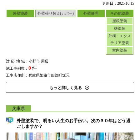
更新日：2025.10.15
外壁塗装
外壁張り替え(カバー)
外壁修理
その他塗装
屋根塗装
樋塗装
外構・エクス
テリア塗装
室内塗装
対応地域
：小野市 周辺
0
件
施工事例数：
工事店住所：兵庫県姫路市四郷町坂元
もっと詳しく見る
兵庫県
外壁塗装で、明るい人生のお手伝い。次の３０年はどう過
ごしますか？