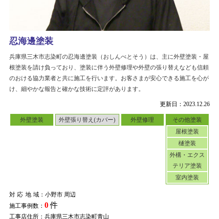
忍海邊塗装
兵庫県三木市志染町の忍海邊塗装（おしんべとそう）は、主に外壁塗装・屋
根塗装を請け負っており、塗装に伴う外壁修理や外壁の張り替えなども信頼
のおける協力業者と共に施工を行います。お客さまが安心できる施工を心が
け、細やかな報告と確かな技術に定評があります。
更新日：2023.12.26
外壁塗装
外壁張り替え(カバー)
外壁修理
その他塗装
屋根塗装
樋塗装
外構・エクス
テリア塗装
室内塗装
対応地域
：小野市 周辺
0
件
施工事例数：
工事店住所：兵庫県三木市志染町青山