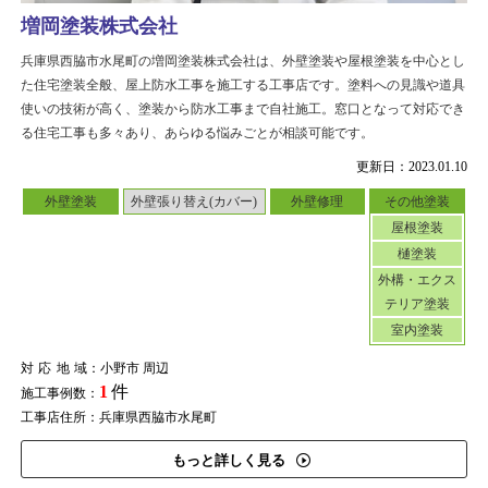
増岡塗装株式会社
兵庫県西脇市水尾町の増岡塗装株式会社は、外壁塗装や屋根塗装を中心とし
た住宅塗装全般、屋上防水工事を施工する工事店です。塗料への見識や道具
使いの技術が高く、塗装から防水工事まで自社施工。窓口となって対応でき
る住宅工事も多々あり、あらゆる悩みごとが相談可能です。
更新日：2023.01.10
外壁塗装
外壁張り替え(カバー)
外壁修理
その他塗装
屋根塗装
樋塗装
外構・エクス
テリア塗装
室内塗装
対応地域
：小野市 周辺
1
件
施工事例数：
工事店住所：兵庫県西脇市水尾町
もっと詳しく見る