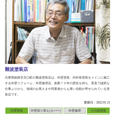
難波塗装店
兵庫県姫路市京口町の難波塗装店は、外壁塗装、内外装塗装をメインに施工
する外壁リフォーム・外壁修理店。創業７０年の歴史を持ち、実直で誠実な
仕事ぶりから、地域のお客さまや同業者からも厚い信頼が寄せられている塗
装店です。
更新日：2022.01.21
外壁塗装
外壁張り替え(カバー)
外壁修理
その他塗装