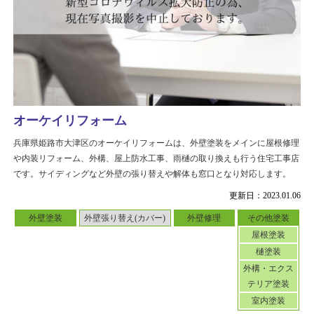
オーケイリフォーム
兵庫県姫路市大津区のオーケイリフォームは、外壁塗装をメインに屋根修理
や内装リフォーム、外構、屋上防水工事、雨樋の取り換えも行う住宅工事店
です。サイディングなど外壁の張り替えや解体も窓口となり対応します。
更新日：2023.01.06
外壁塗装
外壁張り替え(カバー)
外壁修理
その他塗装
屋根塗装
樋塗装
外構・エクス
テリア塗装
室内塗装