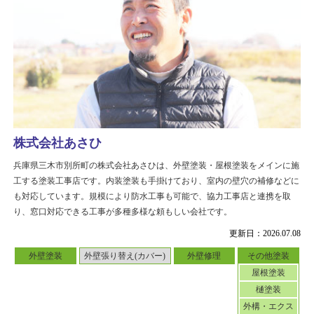
株式会社あさひ
兵庫県三木市別所町の株式会社あさひは、外壁塗装・屋根塗装をメインに施
工する塗装工事店です。内装塗装も手掛けており、室内の壁穴の補修などに
も対応しています。規模により防水工事も可能で、協力工事店と連携を取
り、窓口対応できる工事が多種多様な頼もしい会社です。
更新日：2026.07.08
外壁塗装
外壁張り替え(カバー)
外壁修理
その他塗装
屋根塗装
樋塗装
外構・エクス