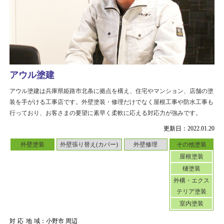
アウル塗建
アウル塗建は兵庫県姫路市北条に拠点を構え、住宅やマンション、店舗の塗
装を手がける工事店です。外壁塗装・修理だけでなく屋根工事や防水工事も
行っており、お客さまの要望に素早く柔軟に応える対応力が強みです。
更新日：2022.01.20
外壁塗装
外壁張り替え(カバー)
外壁修理
その他塗装
屋根塗装
樋塗装
外構・エクス
テリア塗装
室内塗装
対応地域
：小野市 周辺