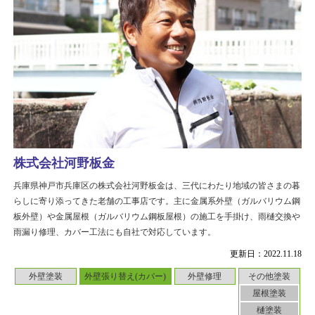
株式会社河野板金
兵庫県神戸市兵庫区の株式会社河野板金は、三代にわたり地域の皆さまの暮
らしに寄り添ってきた老舗の工事店です。主に金属系外壁（ガルバリウム鋼
板外壁）や金属屋根（ガルバリウム鋼板屋根）の施工を手掛け、雨樋交換や
雨漏り修理、カバー工法にも自社で対応しています。
更新日：2022.11.18
外壁塗装
外壁張り替え(カバー)
外壁修理
その他塗装
屋根塗装
樋塗装