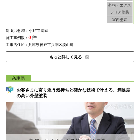
外構・エクス
テリア塗装
室内塗装
対応地域
：小野市 周辺
0
件
施工事例数：
工事店住所：兵庫県神戸市兵庫区湊山町
もっと詳しく見る
兵庫県
お客さまに寄り添う気持ちと確かな技術で叶える、満足度
の高い外壁塗装