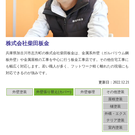
株式会社柴田板金
兵庫県加古川市志方町の株式会社柴田板金は、金属系外壁（ガルバリウム鋼
板外壁）や金属屋根の工事を中心に行う板金工事店です。その他住宅工事に
も幅広く対応します。若い職人が多く、フットワーク軽く離れたの現場にも
対応できるのが強みです。
更新日：2022.12.21
外壁塗装
外壁張り替え(カバー)
外壁修理
その他塗装
屋根塗装
樋塗装
外構・エクス
テリア塗装
室内塗装