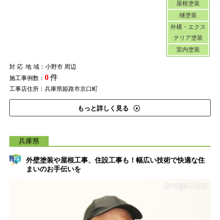
屋根塗装
樋塗装
外構・エクス
テリア塗装
室内塗装
対応地域
：小野市 周辺
0
件
施工事例数：
工事店住所：兵庫県姫路市京口町
もっと詳しく見る
兵庫県
外壁塗装や屋根工事、住設工事も！幅広い技術で快適な住
まいのお手伝いを