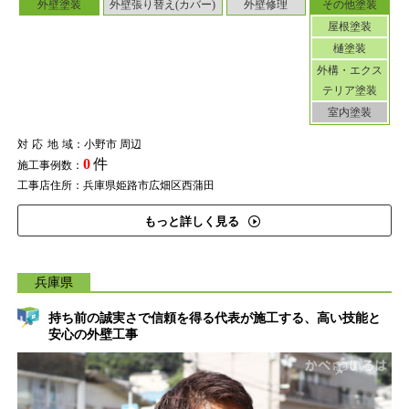
外壁塗装
外壁張り替え(カバー)
外壁修理
その他塗装
屋根塗装
樋塗装
外構・エクス
テリア塗装
室内塗装
対応地域
：小野市 周辺
0
件
施工事例数：
工事店住所：兵庫県姫路市広畑区西蒲田
もっと詳しく見る
兵庫県
持ち前の誠実さで信頼を得る代表が施工する、高い技能と
安心の外壁工事