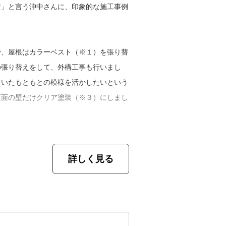
す」と言う沖中さんに、印象的な施工事例
ットワークは軽く、何でも気軽に相談して
は言います。
が終わる頃にはお客さまと職人みんなが仲
で、屋根はカラーベスト（※１）を張り替
あいとしたアットホームな会社ですね」
の張り替えをして、外構工事も行いまし
ていたもともとの模様を活かしたいという
さまに「この工事をしておいて良かった」
正面の壁だけクリア塗装（※３）にしまし
ためには将来を見据えた工事が不可欠で
役に立てるよう会社を大きくし体制を整え
務提携しており、該当する塗料を使用した
詳しく見る
メーカーでのチェックがあります。アフタ
カー保証もつくのでさらに安心です。
影響するような天候になることは少ないで
早かったりと、季節によって配慮が必要で