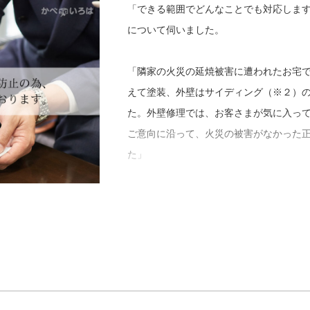
「できる範囲でどんなことでも対応しま
お客さまに喜んでいただくために常にフ
について伺いました。
もらえる会社を目指していると沖中さん
「仕事を請けるのは僕ですが、塗り替え
「隣家の火災の延焼被害に遭われたお宅
良くなるんですよ。それくらい和気あい
えて塗装、外壁はサイディング（※２）
た。外壁修理では、お客さまが気に入っ
沖中さんのモットーは、１０年後、お客
ご意向に沿って、火災の被害がなかった
と思ってもらえる施工をすること。その
た」
す。今後は、さらに多くのお客さまのお
ていきたいと、とても意欲的でした。
オーケイリフォームは塗料メーカーと業
場合は施工段階で各工程の写真をもとに
ーサービスとして自社保証に加えてメー
工事対応エリアである兵庫県は、施工に
すが、冬は霜が降りたり陽が落ちるのが