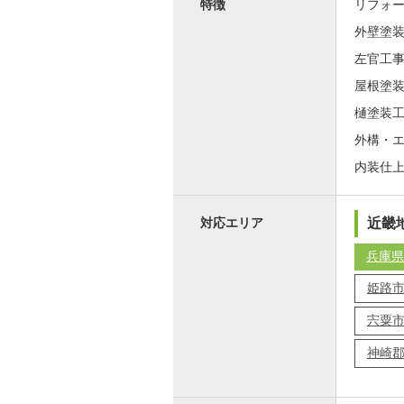
特徴
リフォ
外壁塗
左官工
屋根塗
樋塗装
外構・
内装仕
近畿
対応エリア
兵庫県
姫路
宍粟
神崎