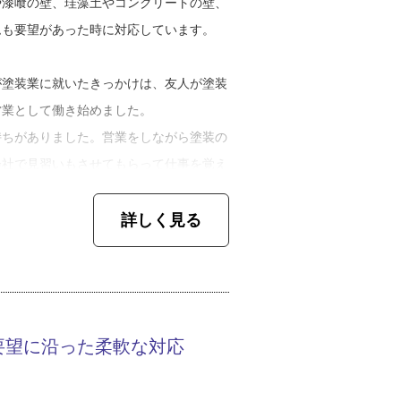
や漆喰の壁、珪藻土やコンクリートの壁、
ムも要望があった時に対応しています。
が塗装業に就いたきっかけは、友人が塗装
営業として働き始めました。
持ちがありました。営業をしながら塗装の
会社で見習いもさせてもらって仕事を覚え
詳しく見る
受注できない時期もあり大変でしたが、沖
が安心できる丁寧な工事を続けたことによ
を紹介してくれたり、他の工事も任せたい
要望に沿った柔軟な対応
。仕事をする上で、人との繋がりは一番大