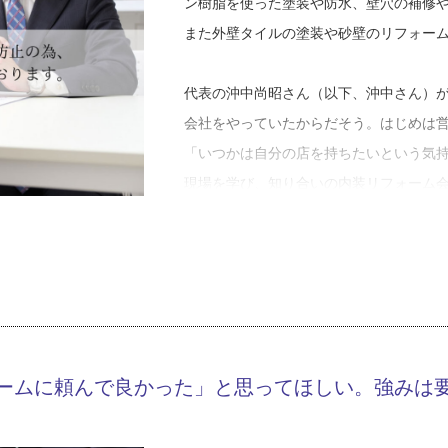
ン樹脂を使った塗装や防水、壁穴の補修
また外壁タイルの塗装や砂壁のリフォー
代表の沖中尚昭さん（以下、沖中さん）
会社をやっていたからだそう。はじめは
「いつかは自分の店を持ちたいという気
現場を学び、知り合いの内装リフォーム
ていきましたね」
１９９７年の創業当時はなかなか仕事を
中さんの親しみやすい人柄や、お客さま
って状況は好転します。
「僕を信頼してくれたお客さまが別の方
ームに頼んで良かった」と思ってほしい。強みは
と言ってくれたりするようになりました
切にしていることかもしれません」