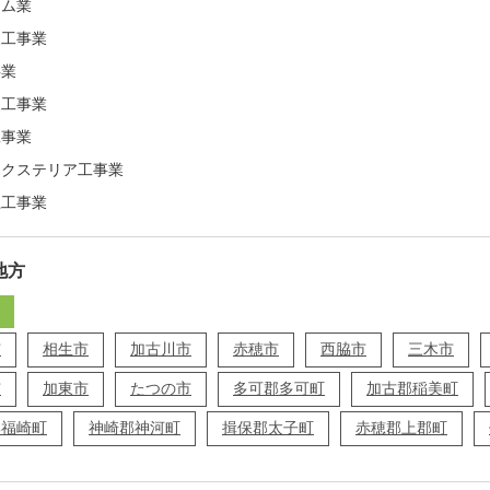
ーム業
装工事業
事業
装工事業
工事業
エクステリア工事業
上工事業
地方
市
相生市
加古川市
赤穂市
西脇市
三木市
市
加東市
たつの市
多可郡多可町
加古郡稲美町
郡福崎町
神崎郡神河町
揖保郡太子町
赤穂郡上郡町