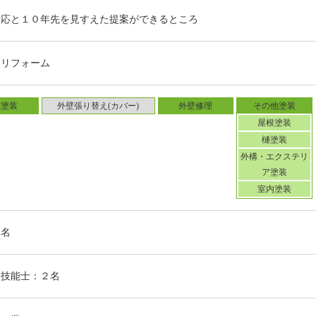
※３ クリア塗装・・・無色透明なクリ
対応と１０年先を見すえた提案ができるところ
を残しつつ、外壁の保護する特徴を持つ
イリフォーム
（２０２２年１月取材）
壁塗装
外壁張り替え(カバー)
外壁修理
その他塗装
屋根塗装
樋塗装
外構・エクステリ
ア塗装
室内塗装
４名
装技能士：２名