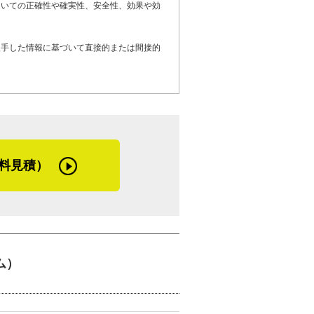
ついての正確性や確実性、安全性、効果や効
機応変に工事を進めていきます。
入手した情報に基づいて直接的または間接的
る、塗装の劣化でお困りのお客さま、そし
を検討しているお客さまへメッセージで
、とお客さまに思ってもらえる施工を目指
ず、まずは気軽にご相談ください」
料見積）
したらそれで終わり、というのは嫌なんで
いけたら嬉しいですね」と話してくれた沖
柄を感じた取材でした。
ム）
めて塗装した板状の屋根材。化粧スレート
金属製の外壁材