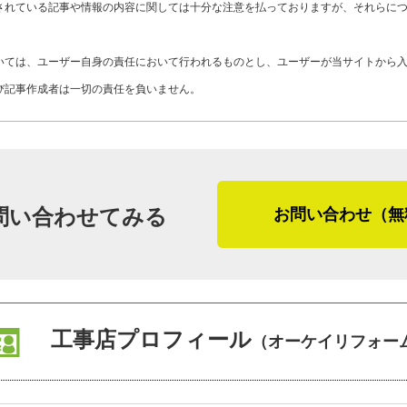
K28-AZT
工事店番号
されている記事や情報の内容に関しては十分な注意を払っておりますが、それらに
す。天気の影響を受けにくい場所から臨
いては、ユーザー自身の責任において行われるものとし、ユーザーが当サイトから
最後に「かべいろは」をご覧になってい
び記事作成者は一切の責任を負いません。
て外壁リフォームや外壁修理、防水工事
す。
「オーケイリフォームに頼んで良かった
しています。工事をするしないに関わら
問い合わせてみる
お問い合わせ（無
アフターサービスについて「保証が終了
す。お客さまとは末永くお付き合いして
中さん。言葉の一つひとつから誠実な人
工事店プロフィール
（オーケイリフォー
※１ カラーベスト・・・セメントを固
※２ サイディング・・・セメント製や