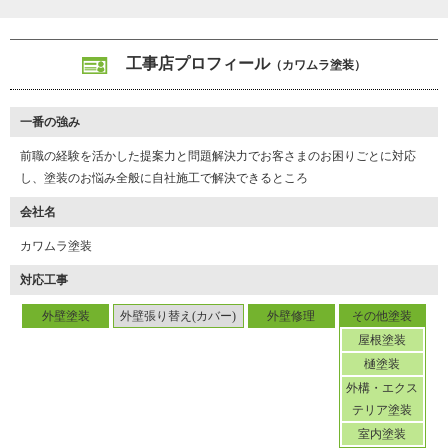
「工事後は、アフターフォローとして１年後にご連絡を差し上げて
います。手直ししてほしい箇所があったら、遠慮なくその時におっ
しゃってくださいね。うちの強みは自社施工です。僕が管理しなが
工事店プロフィール
（カワムラ塗装）
ら完全自社施工で塗装するので、安心して何でもご相談くだされば
と思います」
一番の強み
川村さんは営業職の経験を活かして仕事をしています。お客さまに
前職の経験を活かした提案力と問題解決力でお客さまのお困りごとに対応
寄り添った提案が得意で、さらに解決力もあります。直す前から寄
し、塗装のお悩み全般に自社施工で解決できるところ
り添ってくれる、そんな姿勢がとても心強いと感じた取材でした。
会社名
（２０２３年１月取材）
カワムラ塗装
対応工事
外壁塗装
外壁張り替え(カバー)
外壁修理
その他塗装
屋根塗装
樋塗装
外構・エクス
テリア塗装
室内塗装