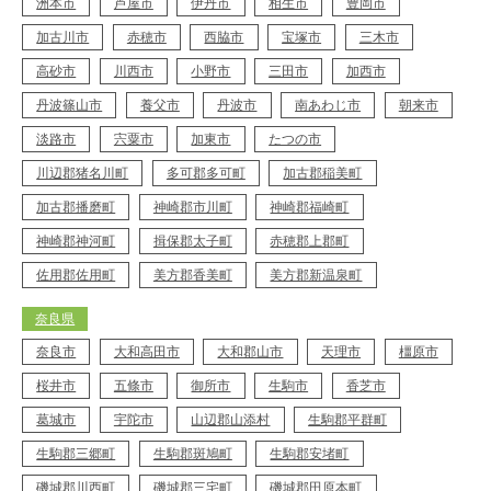
洲本市
芦屋市
伊丹市
相生市
豊岡市
加古川市
赤穂市
西脇市
宝塚市
三木市
高砂市
川西市
小野市
三田市
加西市
丹波篠山市
養父市
丹波市
南あわじ市
朝来市
淡路市
宍粟市
加東市
たつの市
川辺郡猪名川町
多可郡多可町
加古郡稲美町
加古郡播磨町
神崎郡市川町
神崎郡福崎町
神崎郡神河町
揖保郡太子町
赤穂郡上郡町
佐用郡佐用町
美方郡香美町
美方郡新温泉町
奈良県
奈良市
大和高田市
大和郡山市
天理市
橿原市
桜井市
五條市
御所市
生駒市
香芝市
葛城市
宇陀市
山辺郡山添村
生駒郡平群町
生駒郡三郷町
生駒郡斑鳩町
生駒郡安堵町
磯城郡川西町
磯城郡三宅町
磯城郡田原本町