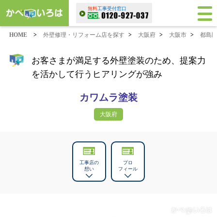
無料
工事受付窓口
HOME
>
外壁修理・リフォーム店を探す
>
大阪府
>
大阪市
>
都島
お客さまが満足する外壁塗装のため、提案力
を活かして行うヒアリングが強み
カワムラ塗装
大阪府
工事店の
プロ
想い
フィール