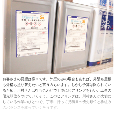
会社勤めと家業の手伝い。二足のわらじ状態をしばらく続け、２０
２０年に念願の独立開業へ。独立して大変だと思ったのは、マンシ
ョンの大規模修繕などの現場で工期を間に合わせながら各所の工事
品質を保つこと。外部スタッフを管理する難しさをそこで体感した
そうです。
今後は塗装工事以外のお客さまのお困りごとに対応するために、体
制づくりをしていきたいそうです。守備範囲を広げて売り上げを伸
ばし、会社の基盤を強くしていきたいと前向きでした。
お客さまの要望は様々です。外壁のみの場合もあれば、外壁も屋根
も外構も塗り替えたいと言う方もいます。しかし予算は限られてい
るため、川村さんは打ち合わせで丁寧にヒアリングを行い、工事の
優先順位をつけていくそう。このヒアリングは、川村さんが大切に
している作業のひとつで、丁寧に行って見積書の優先順位と枠組み
のバランスを取っていくそうです。