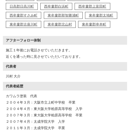
日高郡日高川町
西牟婁郡白浜町
西牟婁郡上富田町
西牟婁郡すさみ町
東牟婁郡那智勝浦町
東牟婁郡太地町
東牟婁郡古座川町
東牟婁郡北山村
東牟婁郡串本町
アフターフォロー体制
施工１年後にお電話させていただきます。
近くを通った時に見させていただいております。
代表者
川村 大介
代表者経歴
カワムラ塗装 代表
２００４年３月：大阪市立上町中学校 卒業
２００４年４月：東大阪大学柏原高等学校 入学
２００７年３月：東大阪大学柏原高等学校 卒業
２００７年４月：太成学院大学 入学
２０１１年３月：太成学院大学 卒業