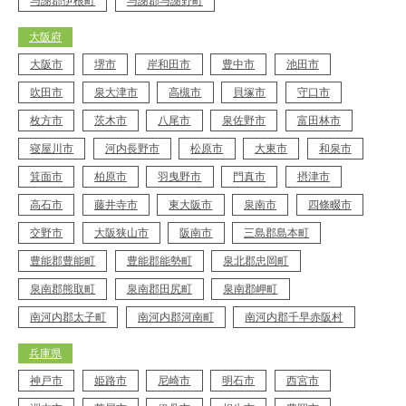
与謝郡伊根町
与謝郡与謝野町
大阪府
大阪市
堺市
岸和田市
豊中市
池田市
吹田市
泉大津市
高槻市
貝塚市
守口市
枚方市
茨木市
八尾市
泉佐野市
富田林市
寝屋川市
河内長野市
松原市
大東市
和泉市
箕面市
柏原市
羽曳野市
門真市
摂津市
高石市
藤井寺市
東大阪市
泉南市
四條畷市
交野市
大阪狭山市
阪南市
三島郡島本町
豊能郡豊能町
豊能郡能勢町
泉北郡忠岡町
泉南郡熊取町
泉南郡田尻町
泉南郡岬町
南河内郡太子町
南河内郡河南町
南河内郡千早赤阪村
兵庫県
神戸市
姫路市
尼崎市
明石市
西宮市