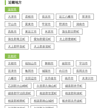
近畿地方
滋賀県
大津市
彦根市
長浜市
近江八幡市
草津市
守山市
栗東市
甲賀市
野洲市
湖南市
高島市
東近江市
米原市
蒲生郡日野町
蒲生郡竜王町
愛知郡愛荘町
犬上郡豊郷町
犬上郡甲良町
犬上郡多賀町
京都府
京都市
福知山市
舞鶴市
綾部市
宇治市
宮津市
亀岡市
城陽市
向日市
長岡京市
八幡市
京田辺市
京丹後市
南丹市
木津川市
K27-AZT
工事店番号
乙訓郡大山崎町
久世郡久御山町
綴喜郡井手町
綴喜郡宇治田原町
相楽郡笠置町
相楽郡和束町
相楽郡精華町
相楽郡南山城村
船井郡京丹波町