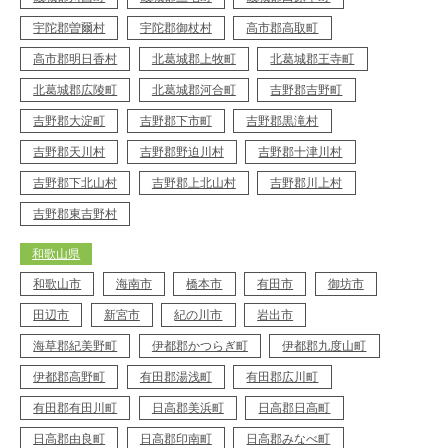
宇陀郡曽爾村
宇陀郡御杖村
高市郡高取町
高市郡明日香村
北葛城郡上牧町
北葛城郡王寺町
北葛城郡広陵町
北葛城郡河合町
吉野郡吉野町
吉野郡大淀町
吉野郡下市町
吉野郡黒滝村
吉野郡天川村
吉野郡野迫川村
吉野郡十津川村
吉野郡下北山村
吉野郡上北山村
吉野郡川上村
吉野郡東吉野村
和歌山県
和歌山市
海南市
橋本市
有田市
御坊市
田辺市
新宮市
紀の川市
岩出市
海草郡紀美野町
伊都郡かつらぎ町
伊都郡九度山町
伊都郡高野町
有田郡湯浅町
有田郡広川町
有田郡有田川町
日高郡美浜町
日高郡日高町
日高郡由良町
日高郡印南町
日高郡みなべ町