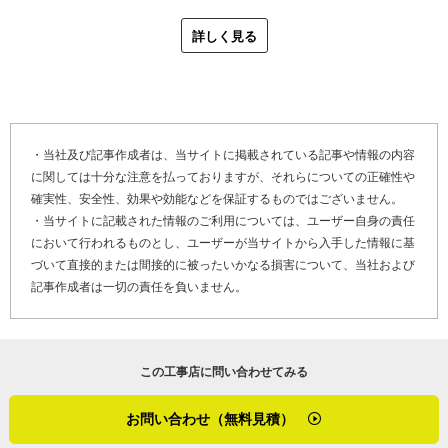
外壁塗装の事例では、蔦（つた）が絡まった築２０年ほどのサイデ
ィングの塗り替えが挙がりました。サイディング自体が傷んでいな
詳しく見る
ければ塗装手順は通常通りですが、蔦の除去は通常の洗浄ではでき
ないため、ガスバーナーやサンダーといった工具も使ったそうで
す。
「塗り替え後は蔦が再び上がってこないように、日々のメンテナン
・当社及び記事作成者は、当サイトに掲載されている記事や情報の内容
スについてお声がけしました。根っこがサイディングの隙間や水切
に関しては十分な注意を払っておりますが、それらについての正確性や
りから内部に入ると、雨漏りの原因なることもあるので注意が必要
確実性、安全性、効果や効能などを保証するものではございません。
ですね」
・当サイトに記載された情報のご利用については、ユーザー自身の責任
において行われるものとし、ユーザーが当サイトから入手した情報に基
大阪府大阪市西区の外壁塗装工事の特性は、住宅密集地が多く近隣
づいて直接的または間接的に被ったいかなる損害について、当社および
への配慮が欠かせないこと。近隣住民の方々とのコミュニケーショ
記事作成者は一切の責任を負いません。
ンのためにも、工事前の挨拶やポスティングは念入りに行っていま
す。
最後に「かべいろは」をご覧になっている、雨漏りや外壁塗装の劣
この工事店に問い合わせてみる
化でお困りのお客さま、そして外壁リフォーム・外壁修理を検討し
ているお客さまへメッセージです。
お問い合わせ（無料見積）