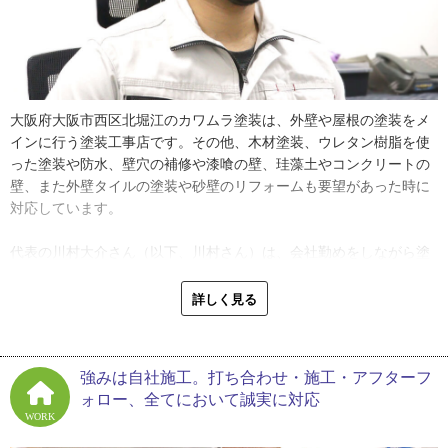
大阪府大阪市西区北堀江のカワムラ塗装は、外壁や屋根の塗装をメ
インに行う塗装工事店です。その他、木材塗装、ウレタン樹脂を使
った塗装や防水、壁穴の補修や漆喰の壁、珪藻土やコンクリートの
壁、また外壁タイルの塗装や砂壁のリフォームも要望があった時に
対応しています。
代表の川村大介さん（以下、川村さん）は、会社勤めをしながら塗
装業を営んでいるお父さんから仕事を教わり、塗装店開業を果たし
ました。そのガッツある姿勢の原動力は何だったのか？お話を伺い
詳しく見る
ました。
「会社員として仕事をしていると、組織内での決定権のなさを感じ
強みは自社施工。打ち合わせ・施工・アフターフ
てしまって。自分で意思決定をして仕事をしたい欲が出てきて、父
ォロー、全てにおいて誠実に対応
の塗装店で会社員とは違う、極力自分で決定できる動き方で仕事を
WORK
やらせてもらうようになったんです」