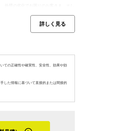
屋根塗装も一括して受けられるよう体制を
うすると、的確なアドバイスがもらえるの
る、外壁の劣化でお困りのお客さま、そし
ものが出るので、知識の更新が大切なんで
など各種防水工事、塗装工事を検討してい
場合、築年数がけっこう経っている家が多
詳しく見る
す。ただ、防水効果が心配になる頃って当
、外壁の割れが原因である可能性も捨てき
期なんですよね。陸屋根の防水工事をする
調査をして見積書を作成し、現場で職人たちと
うなると外壁塗装も一緒にやったほうが費
責任を持ってチェックしているので、安心
ばお客さまも楽ですので、弟に協力しても
るコーキングの劣化が一番多いのではない
客さまの納得』を第一に考えているので、
ります」
ポイントでの原因解明は熟練の職人でも難
ついての正確性や確実性、安全性、効果や効
ましょう。遠慮なく何でも聞いてください
めに」を信念に働いてきた山口さん。打ち
入手した情報に基づいて直接的または間接的
職人として思わず色々話したくなります
い』というときは部分修理をしますが、ご
は、絶対に作業に入りません」と強く語っ
出すことから始めるそうです。
外壁全体のメンテナンスをお勧めすること
々な住宅工事依頼が舞い込むのは、その信
金銭面以外でもお客さまの負担が増えてし
せん。技術の高さはもちろん、工事店とし
しずつ増やしていきたいとのこと。しか
キングを全て打ち換えると、雨漏りが止ま
。
なるのを避けるために、職人の増員も同時