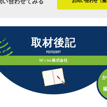
問い合わせてみる
お問い合わせ（無
に考えていきたいそうです。
（２０２１年１０月取材）
兵庫県伊丹市は気候が穏やかで、住宅工
や外壁塗装・屋根塗装は乾燥時間が大切
です。
取材後記
「積雪があまりないし、冬でも防水工事
感ですが昔に比べると強い雨が多い気が
然の雨に見舞われることが度々あります
M's tec株式会社
す。塗料が流されてしまうので、後日も
※１ コーキング・・・継ぎ目の隙間を
※２ ドレン・・・雨水、雑排水などを
※３ FRP防水・・・塗膜防水の一種。
ため、近年よく使われている。塗る箇所
※４ ウレタン防水・・・液体状のウレ