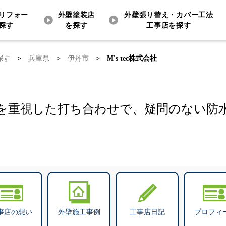
リフォー
外壁塗装店
外壁張り替え・カバー工法
探す
を探す
工事店を探す
探す
>
兵庫県
>
伊丹市
>
M's tec株式会社
を重視した打ち合わせで、疑問のない防
事店の想い
外壁施工事例
工事店日記
プロフィ