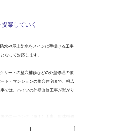
ませんでした。
。しかし、ドライバーの仕事が性に合わず
を提案していく
。高校時代のアルバイト経験から防水工事
に味わった屋外作業の爽快感も忘れ難かっ
ランダ防水や屋上防水をメインに手掛ける工事
口となって対応します。
。ただ、体を動かす建設現場の方が自分に
建設業が多くて、その影響もあったと思い
・コンクリートの壁穴補修などの外壁修理の依
パート・マンションの集合住宅まで、幅広
工事では、ハイツの外壁改修工事が挙がり
の勤務を経験しました。独立は全く視野に
会社が不景気で仕事が減ったのをきっかけ
補修のコーキング（※１）工事、躯体補修
的な構造部分の補修をして、すべてを綺麗