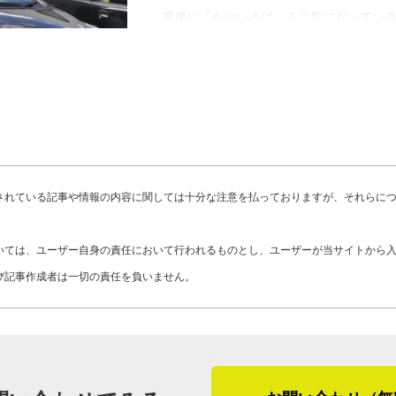
力し、防水工事だけではなく外壁塗装や
ときはメーカーさんに相談しますね。そ
最後に「かべいろは」をご覧になってい
整えてきました。
で安心です。防水材も塗料も毎年新しい
て外壁リフォームや外壁修理、屋上防水
す。あと、サッシまわりが劣化している
るお客さまにメッセージです。
「防水工事のみの依頼はもちろんありま
いので、サッシまわりの劣化に関係なく
然外壁や屋根のメンテナンスも考える時
れません」
「M's tecの強みは、私が自分で現地
には足場を組まなければならないし、そ
共に作業も行うことです。全ての工程で
用の節約になります。１度の相談で済め
雨漏りの原因はサイディングに打ってあ
して施工を受けてください。また、『お
らい、その体制でやらせていただいてお
かと、山口さんは言います。ただ、ピン
されている記事や情報の内容に関しては十分な注意を払っておりますが、それらに
わからないことがあれば全てクリアにし
しいそうです。
ね」
独立してから、一貫して「お客さまのた
いては、ユーザー自身の責任において行われるものとし、ユーザーが当サイトから
合わせの基本は「聞く」。事前点検後は
「お客さまのご希望が『水が止まれば良
び記事作成者は一切の責任を負いません。
「お客さまにわからないことがあるうち
が、まずはお客さまの不安や要望を聞き
予算があるお客さまには、足場を立てて
た山口さん。防水工事専門店ながらも様
もあります。小さな修理を繰り返すと、
念が周知されているからなのかもしれま
今後は、会社の規模は保ちつつ受注を少
まうので……。サイディングの古いコー
ての信頼を目の当たりにした取材でした
し、山口さんの目が現場に行き届かなく
ることが多いですね」