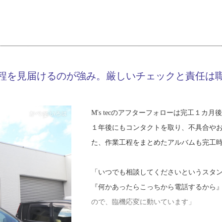
K28-AZL
「職人の勤務日数が著しく減らされてい
工事店番号
にしてから塗り替え作業に入りました。ただ
なくなると考え始めたとき、ちょうど弟
リング工事と躯体補修だけなので、塗装
みろよ』と言われました。頑張って仕事
終えました。こうして、外壁塗装や屋根
るかと奮起したんです」
せから作業まで塗装職人である弟に協力
程を見届けるのが強み。厳しいチェックと責任は
そうして２００１年にM's tecの前身
外壁の雨漏り修理は、「窓の周りから水
したものの、初めは仕事獲得に苦労した
多く、大抵はサッシまわりのコーキング
うと、地域の工務店や住宅リフォーム店
点検方法は、目視点検と散水調査がメイ
M's tecのアフターフォローは完工１
事を増やしてきました。
（※２）をふさぎ、プールのように水を
１年後にもコンタクトを取り、不具合や
か調べます。
た、作業工程をまとめたアルバムも完工
「足で挨拶して回るのと、バスの車内広
さまからの反響が少しありましたね。７
「ベランダに水をためても部屋の中へ影
「いつでも相談してくださいというスタ
水工事店として地域で名前を挙げてもら
す。ベランダ防水はFRP防水（※３）と
『何かあったらこっちから電話するから
るんですが、それぞれ価格も工程日数も
ので、臨機応変に動いています」
そして２０１７年、M's tec株式会社
るので、FRP防水の方が長持ちしますが