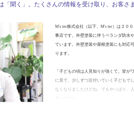
は「聞く」。たくさんの情報を受け取り、お客さ
M's tec株式会社（以下、M's tec）
事店です。外壁塗装に伴うベランダ防水
ています。外壁塗装や屋根塗装にも対応
ります。
「子どもの頃は人見知りが強くて。皆が
に見て、少しずつ近付いていく子どもで
なくなりましたけどね。でもやっぱり、
多いですね」
生い立ちから防水工事の職に就いた経緯
M's tec代表取締役の山口昌範さん（