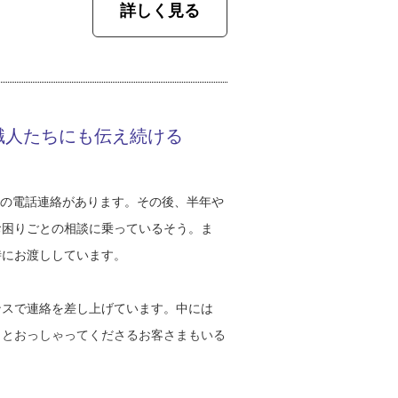
ったんです。このままでは生活が立ち行か
詳しく見る
、M's tecが自社だけでできるのはシー
が塗装で独立をしていて、『兄貴もやって
工事は弟の会社に協力してもらって作業を
をしている弟を見て、私も１人でやってみ
塗装も一緒にとなるときは、必ず打ち合わ
してもらい、作業を遂行しています」
職人たちにも伝え続ける
となる山口防水を創業。しかし意気込んで開業
が垂れてくるので見てほしい」との依頼が
そうです。山口さんは自分を知ってもらお
の劣化が原因である場合が多いそうです。
一つひとつに挨拶をして回り、少しずつ仕
ンになります。ときにはベランダのドレン
カ月後の電話連絡があります。その後、半年や
ためて階下の部屋に水漏れが起こるかどう
お困りごとの相談に乗っているそう。ま
時にお渡ししています。
告も試しました。バスを使うご年配のお客
、８年が経った頃かな、受注が安定して防
響がない場合は、また違う部分を探しま
ンスで連絡を差し上げています。中には
えるようになりました」
ウレタン防水（※４）の二通りの方法があ
』とおっしゃってくださるお客さまもいる
違います。木造住宅は躯体が日々動いてい
として法人化へ。弟さんが経営する塗装店と協
、お客さまからウレタン防水の要望がある