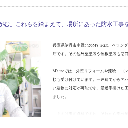
すその姿からは「人見知り」は想像でき
山口さんは高校卒業後に運送会社へ就職
がむ」これらを踏まえて、場所にあった防水工事
２年ほどで防水工事店へ転職をしました
の仕事内容は知っており、また、その際
たそうです。
兵庫県伊丹市南野北のM's tecは、ベ
店です。その他外壁塗装や屋根塗装も窓
「運転は決して嫌いではなかったんです
は合っていたんでしょうね。友人たちも
M's tecでは、外壁リフォームや漆喰
ます」
頼も受け付けています。一戸建てからア
い建物に対応が可能です。最近手掛けた
職人として約７年、２社の防水工事店で
ました。
入れていませんでしたが、最後に勤めた
に、開業の準備を始めたそうです。
「まずは事前点検ですね。それから部分
といった下地の劣化や破損個所など全体