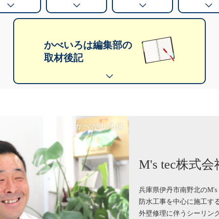
かべいろは編集部の
取材後記
M's tec株式会
兵庫県伊丹市南野北のM's
防水工事を中心に施工す
外壁修理に伴うシーリン