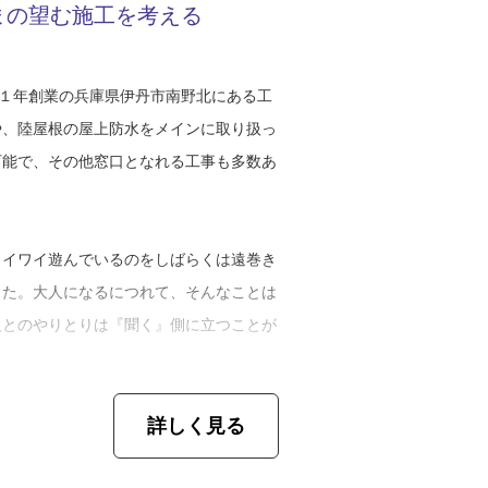
まの望む施工を考える
は２００１年創業の兵庫県伊丹市南野北にある工
や、陸屋根の屋上防水をメインに取り扱っ
可能で、その他窓口となれる工事も多数あ
ワイワイ遊んでいるのをしばらくは遠巻き
した。大人になるにつれて、そんなことは
人とのやりとりは『聞く』側に立つことが
詳しく見る
を聞いたところ、明るくこう答えてくれた
以下、山口さん）。軽快な口調ではきはきと話