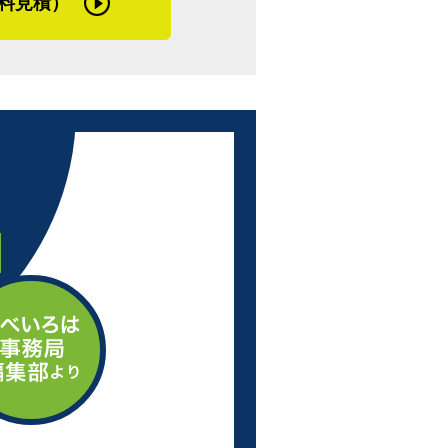
料見積）
事がしやすい地域だといいます。防水工事
なので、工期日程が立てやすく助かるそう
や塗装工事が進めやすいですね。ただ、体
します。天気予報では言っていなかった突
。塗ってる最中の突然の雨はお手上げで
う１度やり直しですね」
埋める目地材
排水するための管や溝
防水用のプラスチック繊維。軽くて丈夫な
に合わせ、着色して使用する場合もある
タン樹脂を重ね塗り、繋ぎ目のない防水層