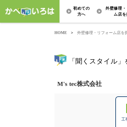
初めての
外壁修理・
方へ
ム店を
HOME
>
外壁修理・リフォーム店を
「聞くスタイル」
M's tec株式会社
工