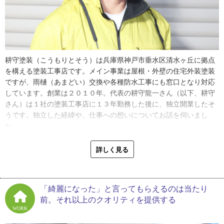
耕守塗装（こうもりとそう）は兵庫県神戸市垂水区清水ヶ丘に拠点
を構える塗装工事店です。メイン事業は屋根・外壁の住宅外装塗装
ですが、雨樋（あまどい）交換や各種防水工事にも窓口となり対応
しています。創業は２０１０年。代表の耕守龍一さん（以下、耕守
さん）は１社の塗装工事店に１３年勤務した後に、独立開業したそ
うです。独立した経緯や、仕事への想いについてお話を伺いまし
た。
「塗装工事の手伝いを始めたきっかけは、友人からの誘いです。僕
詳しく見る
はその塗装工事店に就職して１３年間続けました。長年経験を積み
技術が高まるにつれて、自分の裁量で仕事をしたくなり独立開業に
至ります。何でも一からやってみるのが好きなので、今の仕事のや
「綺麗になった」と言ってもらえるのは当たり
り方は自分に合ってますね」
前。それ以上のクオリティを提供する
WORK
自分なりに考えながら作業を進めることが好きという耕守さん。独