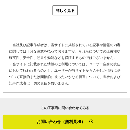
が傷む原因になってしまうんです」
詳しく見る
スラリー層を完全に除去するため、耕守さんは下処理に重点をおい
て作業を行いました。
「まずは、高圧洗浄とケレン作業（※２）に細心の注意を払い前回
の塗装を全て取り除きます。加えて、屋根材そのものの傷みも深刻
・当社及び記事作成者は、当サイトに掲載されている記事や情報の内容
だったので、下塗りのシーラーを２回、中塗り上塗りの塗料を２
に関しては十分な注意を払っておりますが、それらについての正確性や
回、合計４回塗りで丁寧に仕上げました。傷みがひどく、作業が困
確実性、安全性、効果や効能などを保証するものではございません。
難であっても、当たり前に仕事をやり遂げることがモットーかな」
・当サイトに記載された情報のご利用については、ユーザー自身の責任
において行われるものとし、ユーザーが当サイトから入手した情報に基
兵庫県神戸市垂水区清水ヶ丘の屋根塗装工事の特性は、気候が穏や
づいて直接的または間接的に被ったいかなる損害について、当社および
かで積雪もほとんど無いこと。塗装ができない季節は特になく、塗
記事作成者は一切の責任を負いません。
装工事がしやすい地域だそうです。
最後に「やねいろは」をご覧になっている、雨漏り修理や屋根塗装
の劣化でお困りのお客さま、そして屋根リフォーム・屋根修理を検
この工事店に問い合わせてみる
討しているお客さまへメッセージです。
お問い合わせ（無料見積）
「お客さまからのご連絡があれば、すぐにうかがいます。休むより