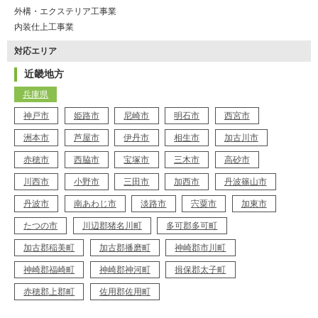
外構・エクステリア工事業
内装仕上工事業
対応エリア
近畿地方
兵庫県
神戸市
姫路市
尼崎市
明石市
西宮市
洲本市
芦屋市
伊丹市
相生市
加古川市
赤穂市
西脇市
宝塚市
三木市
高砂市
川西市
小野市
三田市
加西市
丹波篠山市
丹波市
南あわじ市
淡路市
宍粟市
加東市
たつの市
川辺郡猪名川町
多可郡多可町
加古郡稲美町
加古郡播磨町
神崎郡市川町
神崎郡福崎町
神崎郡神河町
揖保郡太子町
赤穂郡上郡町
佐用郡佐用町