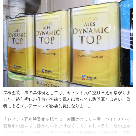
立後のお客さまづくりも、一から自分なりに試行錯誤しています。
「お客さまに選んでもらうために、日々の情報収集は意識して行っ
ています。ショート動画やSNSに塗装の知識がまとめてあるものを
見て最新情報を確認したり、空き時間を見つけては新しい技術や新
しい材料の勉強をしたりしています」
耕守塗装では、現在ほとんどの仕事が紹介で繋がっています。塗装
工事は安い買い物ではないからこそ、お客さまの本当の満足を目指
して、知識と技術を蓄えてお客さまの要望に応えていきたいとのこ
とでした。
屋根塗装工事の具体例としては、セメント瓦の塗り替えが挙がりま
した。経年劣化の仕方が特殊で瓦とは言っても陶器瓦とは違い、塗
装によるメンテナンスが必要な瓦になります。
「セメント瓦を塗装する場合は、表面のスラリー層（※１）という
着色剤の層を取り除かないといけなくって。もしスラリー層の上か
ら塗装すると、劣化したスラリー層と塗料が同時に剥がれて、屋根