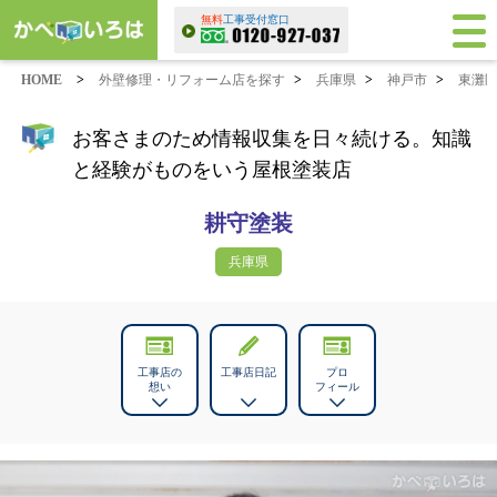
無料
工事受付窓口
HOME
>
外壁修理・リフォーム店を探す
>
兵庫県
>
神戸市
>
東灘
お客さまのため情報収集を日々続ける。知識
と経験がものをいう屋根塗装店
耕守塗装
兵庫県
工事店の
工事店日記
プロ
想い
フィール