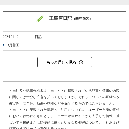
仕事をしていたい性格なので、お気軽にご連絡くださいね」
「おかげで屋根が綺麗になった」とお客さまから当たり前に言って
工事店日記
（耕守塗装）
もらえるよう、常に丁寧な仕事を心がけているという耕守さん。
日々の情報収集を欠かさない勤勉さに大きな魅力を感じました。
2024.04.12
日記
※１ スラリー層・・・着色セメント。着色層で、塗装メンテナン
スの際には洗浄で全てを落とす必要がある
3月着工
※２ ケレン作業・・・塗装前の素材に付いている汚れや錆を落と
す作業のこと。塗料の密着度を高める効果がある
もっと詳しく見る
（２０２３年１１月取材）
・当社及び記事作成者は、当サイトに掲載されている記事や情報の内容
に関しては十分な注意を払っておりますが、それらについての正確性や
確実性、安全性、効果や効能などを保証するものではございません。
・当サイトに記載された情報のご利用については、ユーザー自身の責任
において行われるものとし、ユーザーが当サイトから入手した情報に基
づいて直接的または間接的に被ったいかなる損害について、当社および
記事作成者は一切の責任を負いません。