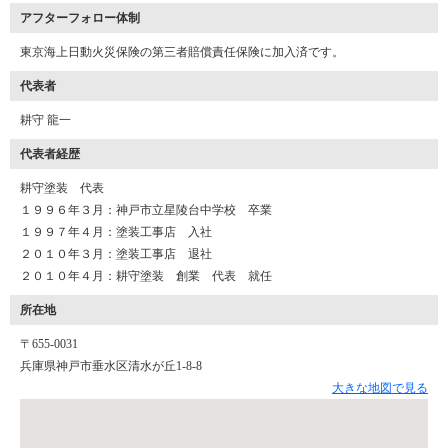
アフターフォロー体制
東京海上日動火災保険の第三者賠償責任保険に加入済です。
代表者
耕守 龍一
代表者経歴
耕守塗装 代表
１９９６年３月：神戸市立星陵台中学校 卒業
１９９７年４月：塗装工事店 入社
２０１０年３月：塗装工事店 退社
２０１０年４月：耕守塗装 創業 代表 就任
所在地
〒655-0031
兵庫県神戸市垂水区清水が丘1-8-8
大きな地図で見る