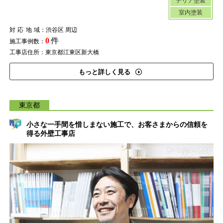
テリア塗装
室内塗装
対応地域
：渋谷区 周辺
0
件
施工事例数：
工事店住所：東京都江東区新大橋
もっと詳しく見る
東京都
小さな一手間を惜しまない施工で、お客さまからの信頼を
得る外壁工事店