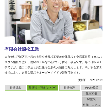
有限会社國松工業
東京都江戸川区西小岩の有限会社國松工業は金属屋根や金属系外壁（ガルバ
リウム鋼板外壁）、雨樋の工事を中心に行う住宅工事店です。専門は板金工
事ですが、協力工事店と共に住宅全般のお悩みに対応します。高い板金加工
技術により、必要な部品をオーダーメイドで製作可能です。
更新日：2026.07.09
外壁塗装
外壁張り替え(カバー)
外壁修理
その他塗装
屋根塗装
樋塗装
外構・エクス