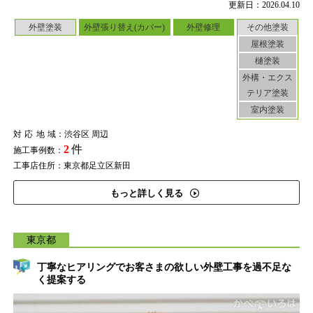
更新日：2026.04.10
外壁塗装
外壁張り替え(カバー)
外壁修理
その他塗装
屋根塗装
樋塗装
外構・エクス
テリア塗装
室内塗装
対応地域
：渋谷区 周辺
2
件
施工事例数：
工事店住所：東京都足立区新田
もっと詳しく見る
東京都
丁寧なヒアリングでお客さまの欲しい外壁工事を過不足な
く提案する