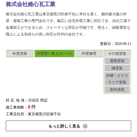
株式会社維心瓦工業
株式会社維心瓦工業は東京都荒川区南千住に本社を置く、都内最大級の外
壁・屋根工事の専門会社です。幅広い住宅外壁工事に対応でき、自社工場で
金属加工ができるため、スピーディな対応が可能です。明るく、経験豊富な
職人による気持ちの良い対応が評判の会社です。
更新日：2026.06.11
外壁塗装
外壁張り替え(カバー)
外壁修理
その他塗装
屋根塗装
樋塗装
外構・エクス
テリア塗装
室内塗装
対応地域
：渋谷区 周辺
0
件
施工事例数：
工事店住所：東京都荒川区南千住
もっと詳しく見る