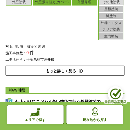
外壁塗装
外壁張り替え(カバー)
外壁修理
その他塗装
屋根塗装
樋塗装
外構・エクス
テリア塗装
室内塗装
対応地域
：渋谷区 周辺
0
件
施工事例数：
工事店住所：千葉県柏市酒井根
もっと詳しく見る
神奈川県
仕上がりにこだわり高い技術で行う外壁塗装で、お客さま
の満足感を引き出す
現在地から探す
エリアで探す