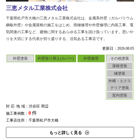
三恵メタル工業株式会社
千葉県松戸市大橋の三恵メタル工業株式会社は、金属系外壁（ガルバリウム
鋼板外壁）や金属屋根の施工をはじめ、雨樋修理や外壁修理に内装工事、電
気関連の工事など、建物に関するあらゆる工事を請け負っています。思いや
りを大切にする代表が切り盛りする、活気ある工事店です。
更新日：2026.08.05
外壁塗装
外壁張り替え(カバー)
外壁修理
その他塗装
屋根塗装
樋塗装
外構・エクス
テリア塗装
室内塗装
対応地域
：渋谷区 周辺
0
件
施工事例数：
工事店住所：千葉県松戸市大橋
もっと詳しく見る