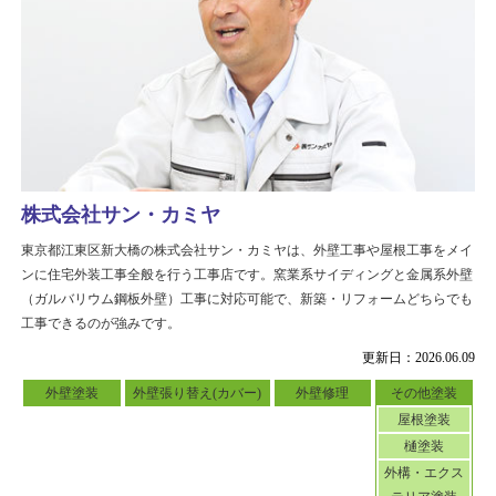
株式会社サン・カミヤ
東京都江東区新大橋の株式会社サン・カミヤは、外壁工事や屋根工事をメイ
ンに住宅外装工事全般を行う工事店です。窯業系サイディングと金属系外壁
（ガルバリウム鋼板外壁）工事に対応可能で、新築・リフォームどちらでも
工事できるのが強みです。
更新日：2026.06.09
外壁塗装
外壁張り替え(カバー)
外壁修理
その他塗装
屋根塗装
樋塗装
外構・エクス