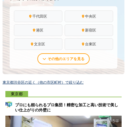
千代田区
中央区
港区
新宿区
文京区
台東区
その他のエリアを見る
東京都渋谷区の近く（他の市区町村）で絞り込む
東京都
プロにも頼られるプロ集団！精密な加工と高い技術で美し
い仕上がりの外壁に