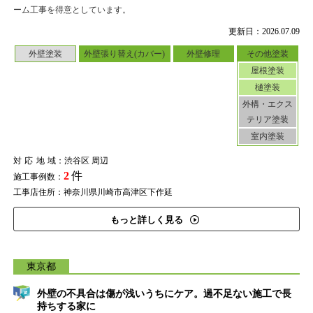
ーム工事を得意としています。
更新日：2026.07.09
外壁塗装
外壁張り替え(カバー)
外壁修理
その他塗装
屋根塗装
樋塗装
外構・エクス
テリア塗装
室内塗装
対応地域
：渋谷区 周辺
2
件
施工事例数：
工事店住所：神奈川県川崎市高津区下作延
もっと詳しく見る
東京都
外壁の不具合は傷が浅いうちにケア。過不足ない施工で長
持ちする家に