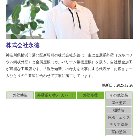
株式会社永徳
神奈川県横浜市港北区新羽町の株式会社永徳は、主に金属系外壁（ガルバリ
ウム鋼板外壁）と金属屋根（ガルバリウム鋼板屋根）を扱う、自社板金加工
が可能な工事店です。「温故知新」の考えを大事にする代表が、お客さま一
人ひとりのご要望に合わせて丁寧に施工しています。
更新日：2025.12.26
外壁塗装
外壁張り替え(カバー)
外壁修理
その他塗装
屋根塗装
樋塗装
外構・エクス
テリア塗装
室内塗装