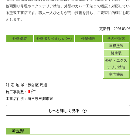
他雨漏り修理やエクステリア塗装、外壁のカバー工法まで幅広く対応してい
る塗装工事店です。職人一人ひとりが高い技術を持ち、ご要望に的確にお応
えします。
更新日：2026.03.06
外壁塗装
外壁張り替え(カバー)
外壁修理
その他塗装
屋根塗装
樋塗装
外構・エクス
テリア塗装
室内塗装
対応地域
：渋谷区 周辺
0
件
施工事例数：
工事店住所：埼玉県三郷市泉
もっと詳しく見る
埼玉県