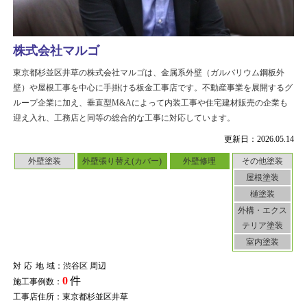
株式会社マルゴ
東京都杉並区井草の株式会社マルゴは、金属系外壁（ガルバリウム鋼板外
壁）や屋根工事を中心に手掛ける板金工事店です。不動産事業を展開するグ
ループ企業に加え、垂直型M&Aによって内装工事や住宅建材販売の企業も
迎え入れ、工務店と同等の総合的な工事に対応しています。
更新日：2026.05.14
外壁塗装
外壁張り替え(カバー)
外壁修理
その他塗装
屋根塗装
樋塗装
外構・エクス
テリア塗装
室内塗装
対応地域
：渋谷区 周辺
0
件
施工事例数：
工事店住所：東京都杉並区井草