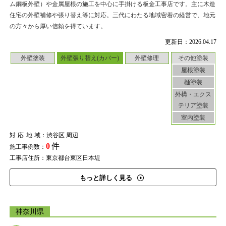
ム鋼板外壁）や金属屋根の施工を中心に手掛ける板金工事店です。主に木造
住宅の外壁補修や張り替え等に対応。三代にわたる地域密着の経営で、地元
の方々から厚い信頼を得ています。
更新日：2026.04.17
外壁塗装
外壁張り替え(カバー)
外壁修理
その他塗装
屋根塗装
樋塗装
外構・エクス
テリア塗装
室内塗装
対応地域
：渋谷区 周辺
0
件
施工事例数：
工事店住所：東京都台東区日本堤
もっと詳しく見る
神奈川県