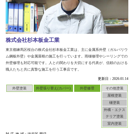
株式会社杉本板金工業
東京都練馬区桜台の株式会社杉本板金工業は、主に金属系外壁（ガルバリウ
ム鋼板外壁）や金属屋根の施工を行っています。雨樋修理やシーリングでの
外壁修理も対応可能です。人との関わりを大切にする代表が、信頼のおける
職人たちと共に真摯な施工を行う工事店です。
更新日：2026.01.14
外壁塗装
外壁張り替え(カバー)
外壁修理
その他塗装
屋根塗装
樋塗装
外構・エクス
テリア塗装
室内塗装