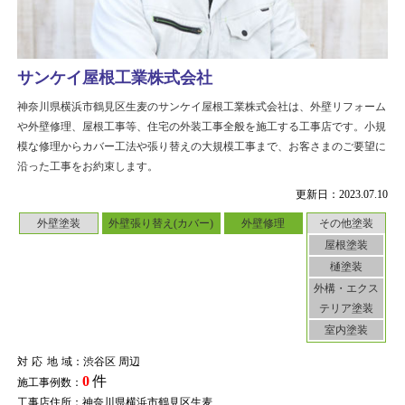
サンケイ屋根工業株式会社
神奈川県横浜市鶴見区生麦のサンケイ屋根工業株式会社は、外壁リフォーム
や外壁修理、屋根工事等、住宅の外装工事全般を施工する工事店です。小規
模な修理からカバー工法や張り替えの大規模工事まで、お客さまのご要望に
沿った工事をお約束します。
更新日：2023.07.10
外壁塗装
外壁張り替え(カバー)
外壁修理
その他塗装
屋根塗装
樋塗装
外構・エクス
テリア塗装
室内塗装
対応地域
：渋谷区 周辺
0
件
施工事例数：
工事店住所：神奈川県横浜市鶴見区生麦