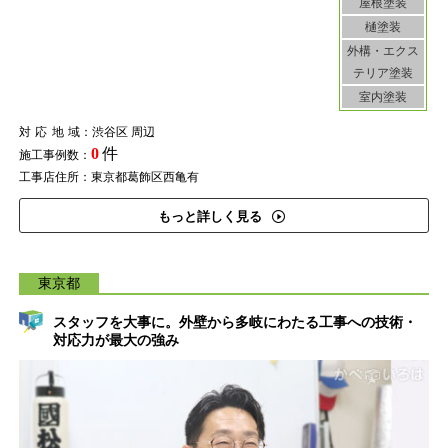
屋根塗装
樋塗装
外構・エクス
テリア塗装
室内塗装
対応地域
：渋谷区 周辺
0
件
施工事例数：
工事店住所：東京都葛飾区西亀有
もっと詳しく見る
東京都
スタッフを大事に。外壁から多岐にわたる工事への技術・
対応力が最大の強み