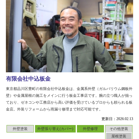
有限会社中込板金
東京都品川区豊町の有限会社中込板金は、金属系外壁（ガルバリウム鋼板外
壁）や金属屋根の施工をメインに行う板金工事店です。腕の立つ職人が揃っ
ており、ゼネコンや工務店から高い評価を受けているプロからも頼られる板
金店。外装リフォームから雨漏り修理まで対応可能です。
更新日：2026.02.13
外壁塗装
外壁張り替え(カバー)
外壁修理
その他塗装
屋根塗装