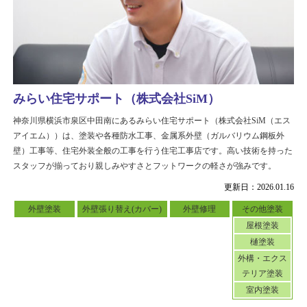
みらい住宅サポート（株式会社SiM）
神奈川県横浜市泉区中田南にあるみらい住宅サポート（株式会社SiM（エス
アイエム））は、塗装や各種防水工事、金属系外壁（ガルバリウム鋼板外
壁）工事等、住宅外装全般の工事を行う住宅工事店です。高い技術を持った
スタッフが揃っており親しみやすさとフットワークの軽さが強みです。
更新日：2026.01.16
外壁塗装
外壁張り替え(カバー)
外壁修理
その他塗装
屋根塗装
樋塗装
外構・エクス
テリア塗装
室内塗装