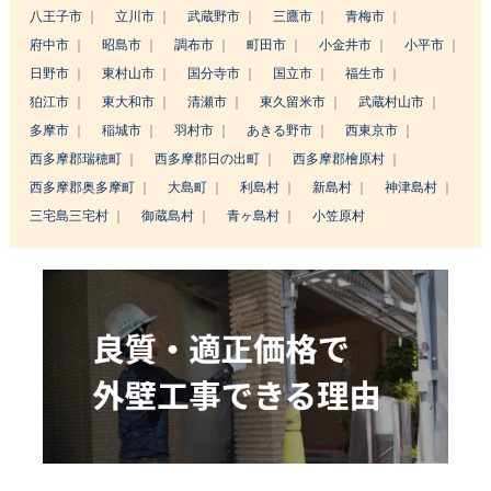
八王子市
立川市
武蔵野市
三鷹市
青梅市
府中市
昭島市
調布市
町田市
小金井市
小平市
日野市
東村山市
国分寺市
国立市
福生市
狛江市
東大和市
清瀬市
東久留米市
武蔵村山市
多摩市
稲城市
羽村市
あきる野市
西東京市
西多摩郡瑞穂町
西多摩郡日の出町
西多摩郡檜原村
西多摩郡奥多摩町
大島町
利島村
新島村
神津島村
三宅島三宅村
御蔵島村
青ヶ島村
小笠原村