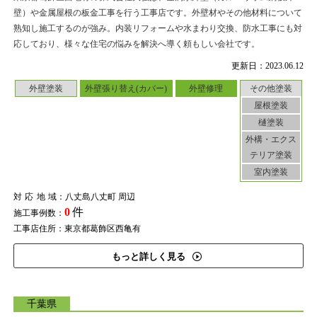
壁）や金属屋根の板金工事を行う工事店です。外壁材やその他材料について
熟知し施工するのが強み。内装リフォームや水まわり交換、防水工事にも対
応しており、様々な住宅の悩みを解決へ導く頼もしい会社です。
更新日：2023.06.12
外壁塗装
外壁張り替え(カバー)
外壁修理
その他塗装
屋根塗装
樋塗装
外構・エクス
テリア塗装
室内塗装
対応地域
：八丈島八丈町 周辺
0
件
施工事例数：
工事店住所：東京都葛飾区西亀有
もっと詳しく見る
千葉県