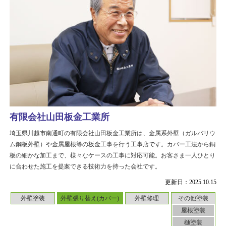
有限会社山田板金工業所
埼玉県川越市南通町の有限会社山田板金工業所は、金属系外壁（ガルバリウ
ム鋼板外壁）や金属屋根等の板金工事を行う工事店です。カバー工法から銅
板の細かな加工まで、様々なケースの工事に対応可能。お客さま一人ひとり
に合わせた施工を提案できる技術力を持った会社です。
更新日：2025.10.15
外壁塗装
外壁張り替え(カバー)
外壁修理
その他塗装
屋根塗装
樋塗装