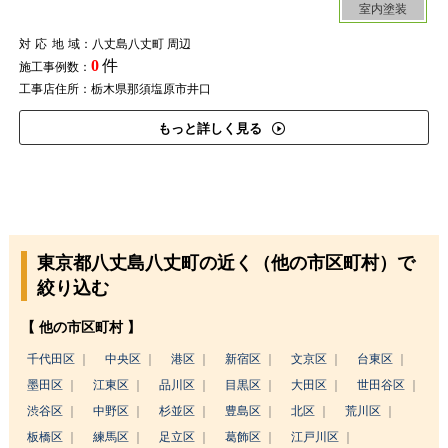
室内塗装
対応地域
：八丈島八丈町 周辺
0
件
施工事例数：
工事店住所：栃木県那須塩原市井口
もっと詳しく見る
東京都八丈島八丈町の近く（他の市区町村）で
絞り込む
【 他の市区町村 】
千代田区
中央区
港区
新宿区
文京区
台東区
墨田区
江東区
品川区
目黒区
大田区
世田谷区
渋谷区
中野区
杉並区
豊島区
北区
荒川区
板橋区
練馬区
足立区
葛飾区
江戸川区