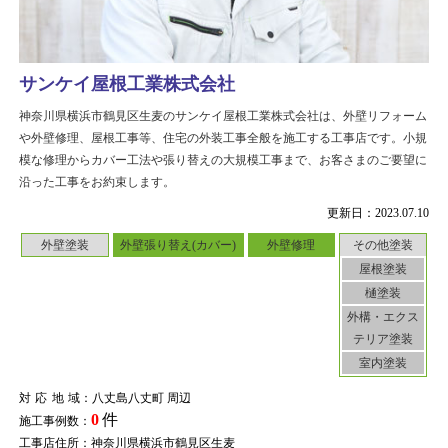
サンケイ屋根工業株式会社
神奈川県横浜市鶴見区生麦のサンケイ屋根工業株式会社は、外壁リフォーム
や外壁修理、屋根工事等、住宅の外装工事全般を施工する工事店です。小規
模な修理からカバー工法や張り替えの大規模工事まで、お客さまのご要望に
沿った工事をお約束します。
更新日：2023.07.10
外壁塗装
外壁張り替え(カバー)
外壁修理
その他塗装
屋根塗装
樋塗装
外構・エクス
テリア塗装
室内塗装
対応地域
：八丈島八丈町 周辺
0
件
施工事例数：
工事店住所：神奈川県横浜市鶴見区生麦