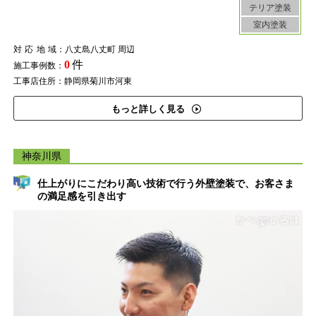
テリア塗装
室内塗装
対応地域
：八丈島八丈町 周辺
0
件
施工事例数：
工事店住所：静岡県菊川市河東
もっと詳しく見る
神奈川県
仕上がりにこだわり高い技術で行う外壁塗装で、お客さま
の満足感を引き出す