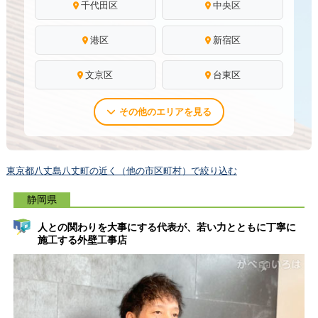
千代田区
中央区
港区
新宿区
文京区
台東区
その他のエリアを見る
東京都八丈島八丈町の近く（他の市区町村）で絞り込む
静岡県
人との関わりを大事にする代表が、若い力とともに丁寧に
施工する外壁工事店