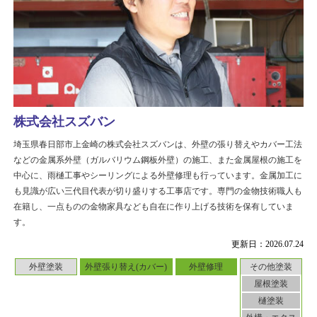
株式会社スズバン
埼玉県春日部市上金崎の株式会社スズバンは、外壁の張り替えやカバー工法
などの金属系外壁（ガルバリウム鋼板外壁）の施工、また金属屋根の施工を
中心に、雨樋工事やシーリングによる外壁修理も行っています。金属加工に
も見識が広い三代目代表が切り盛りする工事店です。専門の金物技術職人も
在籍し、一点ものの金物家具なども自在に作り上げる技術を保有していま
す。
更新日：2026.07.24
外壁塗装
外壁張り替え(カバー)
外壁修理
その他塗装
屋根塗装
樋塗装