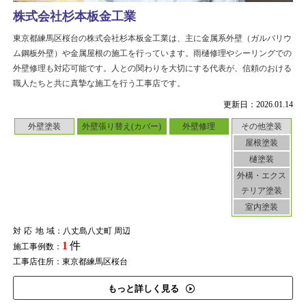
株式会社杉本板金工業
東京都練馬区桜台の株式会社杉本板金工業は、主に金属系外壁（ガルバリウ
ム鋼板外壁）や金属屋根の施工を行っています。雨樋修理やシーリングでの
外壁修理も対応可能です。人との関わりを大切にする代表が、信頼のおける
職人たちと共に真摯な施工を行う工事店です。
更新日：2026.01.14
外壁塗装
外壁張り替え(カバー)
外壁修理
その他塗装
屋根塗装
樋塗装
外構・エクス
テリア塗装
室内塗装
対応地域
：八丈島八丈町 周辺
1
件
施工事例数：
工事店住所：東京都練馬区桜台
もっと詳しく見る