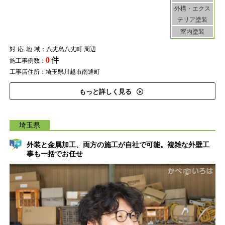
外構・エクス
テリア塗装
室内塗装
対応地域
：八丈島八丈町 周辺
0
件
施工事例数：
工事店住所：埼玉県川越市南通町
もっと詳しく見る
埼玉県
外装と金属加工、両方の施工が自社で可能。複雑な外壁工
事も一括でお任せ