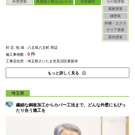
外壁塗装
外壁張り替え(カバー)
外壁修理
その他塗装
屋根塗装
樋塗装
外構・エクス
テリア塗装
室内塗装
対応地域
：八丈島八丈町 周辺
0
件
施工事例数：
工事店住所：埼玉県さいたま市見沼区東新井
もっと詳しく見る
埼玉県
繊細な銅板加工からカバー工法まで、どんな外壁にもぴっ
たり合う施工を