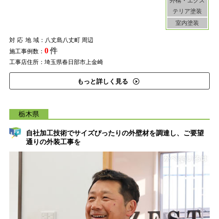
外構・エクス
テリア塗装
室内塗装
対応地域
：八丈島八丈町 周辺
0
件
施工事例数：
工事店住所：埼玉県春日部市上金崎
もっと詳しく見る
栃木県
自社加工技術でサイズぴったりの外壁材を調達し、ご要望
通りの外装工事を