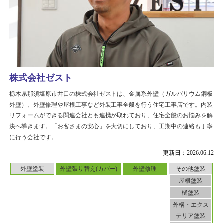
株式会社ゼスト
栃木県那須塩原市井口の株式会社ゼストは、金属系外壁（ガルバリウム鋼板
外壁）、外壁修理や屋根工事など外装工事全般を行う住宅工事店です。内装
リフォームができる関連会社とも連携が取れており、住宅全般のお悩みを解
決へ導きます。「お客さまの安心」を大切にしており、工期中の連絡も丁寧
に行う会社です。
更新日：2026.06.12
外壁塗装
外壁張り替え(カバー)
外壁修理
その他塗装
屋根塗装
樋塗装
外構・エクス
テリア塗装