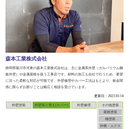
森本工業株式会社
静岡県菊川市河東の森本工業株式会社は、主に金属系外壁（ガルバリウム鋼
板外壁）や金属屋根を扱う工事店です。材料の加工も自社で行うため、要望
に沿った柔軟な対応が可能です。外壁修理やカバー工法はもとより、板金関
係に限らずお困りごとは幅広く相談を受けています。
更新日：2023.03.14
外壁塗装
外壁張り替え(カバー)
外壁修理
その他塗装
屋根塗装
樋塗装
外構・エクス