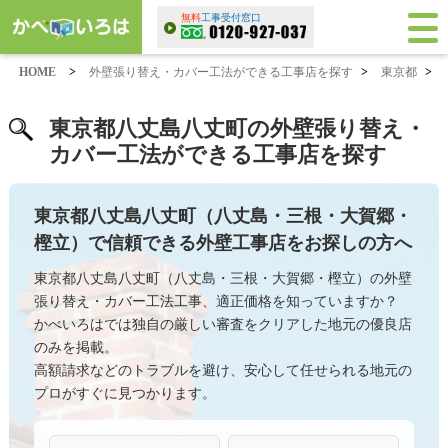
無料
工事受付窓口
HOME
>
外壁張り替え・カバー工法ができる工事店を探す
>
東京都
>
東京都八丈島八丈町の外壁張り替え・
カバー工法ができる工事店を探す
東京都八丈島八丈町（八丈島・三根・大賀郷・
樫立）で信頼できる外壁工事店をお探しの方へ
東京都八丈島八丈町（八丈島・三根・大賀郷・樫立）の外壁
張り替え・カバー工法工事、適正価格を知っていますか？
かべいろはでは独自の厳しい審査をクリアした地元の優良店
のみを掲載。
高額請求などのトラブルを避け、安心して任せられる地元の
プロがすぐに見つかります。