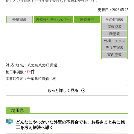
良」という信念で行う丈夫で長持ちする施工が強みです。
更新日：2026.05.25
外壁塗装
外壁張り替え(カバー)
外壁修理
その他塗装
屋根塗装
樋塗装
外構・エクス
テリア塗装
室内塗装
対応地域
：八丈島八丈町 周辺
0
件
施工事例数：
工事店住所：千葉県柏市酒井根
もっと詳しく見る
埼玉県
どんなにやっかいな外壁の不具合でも、お客さまと共に施
工を考え解決へ導く