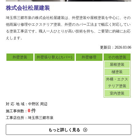
株式会社松屋建装
埼玉県三郷市泉の株式会社松屋建装は、外壁塗装や屋根塗装を中心に、その
他雨漏り修理やエクステリア塗装、外壁のカバー工法まで幅広く対応してい
る塗装工事店です。職人一人ひとりが高い技術を持ち、ご要望に的確にお応
えします。
更新日：2026.03.06
外壁塗装
外壁張り替え(カバー)
外壁修理
その他塗装
屋根塗装
樋塗装
外構・エクス
テリア塗装
室内塗装
対応地域
：中野区 周辺
0
件
施工事例数：
工事店住所：埼玉県三郷市泉
もっと詳しく見る