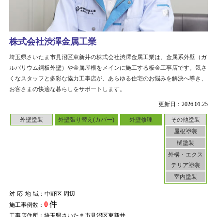
株式会社渋澤金属工業
埼玉県さいたま市見沼区東新井の株式会社渋澤金属工業は、金属系外壁（ガ
ルバリウム鋼板外壁）や金属屋根をメインに施工する板金工事店です。気さ
くなスタッフと多彩な協力工事店が、あらゆる住宅のお悩みを解決へ導き、
お客さまの快適な暮らしをサポートします。
更新日：2026.01.25
外壁塗装
外壁張り替え(カバー)
外壁修理
その他塗装
屋根塗装
樋塗装
外構・エクス
テリア塗装
室内塗装
対応地域
：中野区 周辺
0
件
施工事例数：
工事店住所：埼玉県さいたま市見沼区東新井