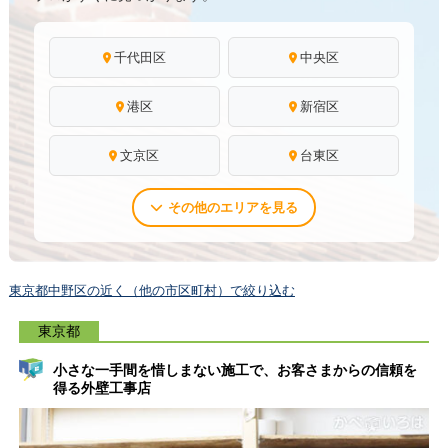
千代田区
中央区
港区
新宿区
文京区
台東区
その他のエリアを見る
東京都中野区の近く（他の市区町村）で絞り込む
東京都
小さな一手間を惜しまない施工で、お客さまからの信頼を
得る外壁工事店