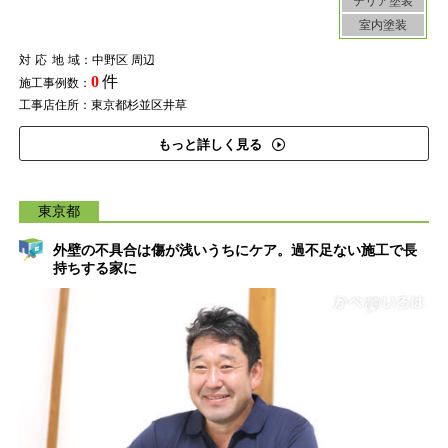
テリア塗装
室内塗装
対応地域
：中野区 周辺
0
件
施工事例数：
工事店住所：東京都杉並区井草
もっと詳しく見る
東京都
外壁の不具合は傷が浅いうちにケア。過不足ない施工で長
持ちする家に