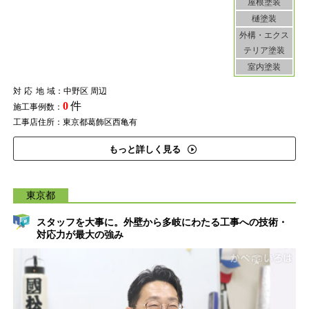
屋根塗装
樋塗装
外構・エクス
テリア塗装
室内塗装
対応地域
：中野区 周辺
0
件
施工事例数：
工事店住所：東京都葛飾区西亀有
もっと詳しく見る
東京都
スタッフを大事に。外壁から多岐にわたる工事への技術・
対応力が最大の強み