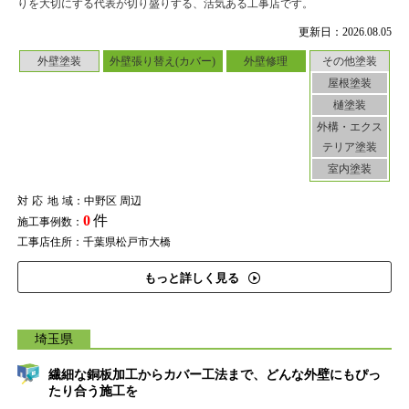
りを大切にする代表が切り盛りする、活気ある工事店です。
更新日：2026.08.05
外壁塗装
外壁張り替え(カバー)
外壁修理
その他塗装
屋根塗装
樋塗装
外構・エクス
テリア塗装
室内塗装
対応地域
：中野区 周辺
0
件
施工事例数：
工事店住所：千葉県松戸市大橋
もっと詳しく見る
埼玉県
繊細な銅板加工からカバー工法まで、どんな外壁にもぴっ
たり合う施工を