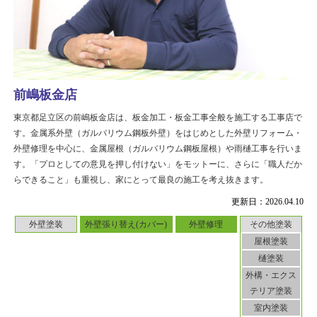
前嶋板金店
東京都足立区の前嶋板金店は、板金加工・板金工事全般を施工する工事店で
す。金属系外壁（ガルバリウム鋼板外壁）をはじめとした外壁リフォーム・
外壁修理を中心に、金属屋根（ガルバリウム鋼板屋根）や雨樋工事を行いま
す。「プロとしての意見を押し付けない」をモットーに、さらに「職人だか
らできること」も重視し、家にとって最良の施工を考え抜きます。
更新日：2026.04.10
外壁塗装
外壁張り替え(カバー)
外壁修理
その他塗装
屋根塗装
樋塗装
外構・エクス
テリア塗装
室内塗装