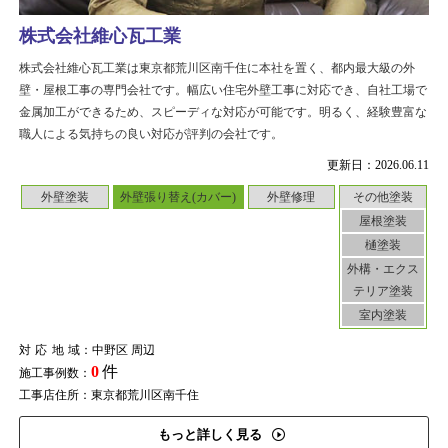
株式会社維心瓦工業
株式会社維心瓦工業は東京都荒川区南千住に本社を置く、都内最大級の外
壁・屋根工事の専門会社です。幅広い住宅外壁工事に対応でき、自社工場で
金属加工ができるため、スピーディな対応が可能です。明るく、経験豊富な
職人による気持ちの良い対応が評判の会社です。
更新日：2026.06.11
外壁塗装
外壁張り替え(カバー)
外壁修理
その他塗装
屋根塗装
樋塗装
外構・エクス
テリア塗装
室内塗装
対応地域
：中野区 周辺
0
件
施工事例数：
工事店住所：東京都荒川区南千住
もっと詳しく見る