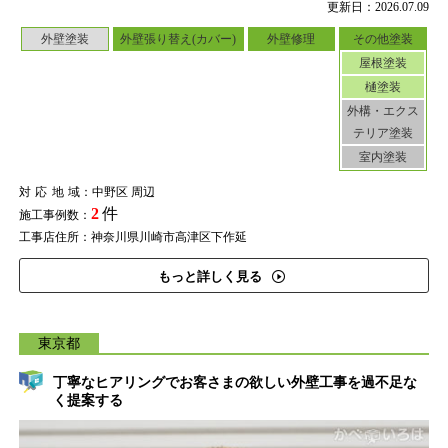
更新日：2026.07.09
外壁塗装
外壁張り替え(カバー)
外壁修理
その他塗装
屋根塗装
樋塗装
外構・エクス
テリア塗装
室内塗装
対応地域
：中野区 周辺
2
件
施工事例数：
工事店住所：神奈川県川崎市高津区下作延
もっと詳しく見る
東京都
丁寧なヒアリングでお客さまの欲しい外壁工事を過不足な
く提案する