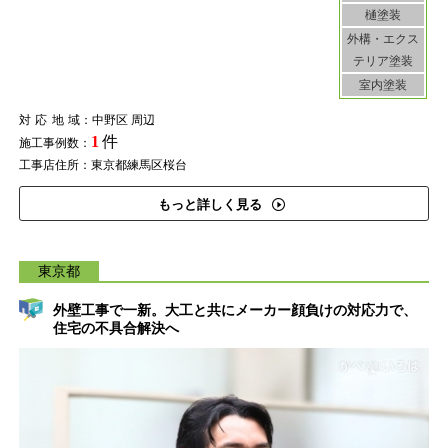
樋塗装
外構・エクス
テリア塗装
室内塗装
対応地域
：中野区 周辺
1
件
施工事例数：
工事店住所：東京都練馬区桜台
もっと詳しく見る
東京都
外壁工事で一新。大工と共にメーカー顔負けの対応力で、
住宅の不具合解決へ