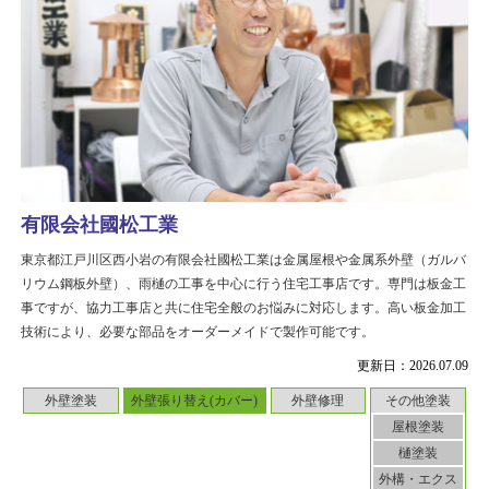
有限会社國松工業
東京都江戸川区西小岩の有限会社國松工業は金属屋根や金属系外壁（ガルバ
リウム鋼板外壁）、雨樋の工事を中心に行う住宅工事店です。専門は板金工
事ですが、協力工事店と共に住宅全般のお悩みに対応します。高い板金加工
技術により、必要な部品をオーダーメイドで製作可能です。
更新日：2026.07.09
外壁塗装
外壁張り替え(カバー)
外壁修理
その他塗装
屋根塗装
樋塗装
外構・エクス