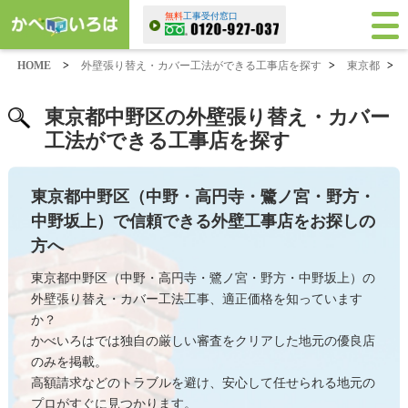
無料
工事受付窓口
HOME
>
外壁張り替え・カバー工法ができる工事店を探す
>
東京都
>
東京都中野区の外壁張り替え・カバー
工法ができる工事店を探す
東京都中野区（中野・高円寺・鷺ノ宮・野方・
中野坂上）で信頼できる外壁工事店をお探しの
方へ
東京都中野区（中野・高円寺・鷺ノ宮・野方・中野坂上）の
外壁張り替え・カバー工法工事、適正価格を知っています
か？
かべいろはでは独自の厳しい審査をクリアした地元の優良店
のみを掲載。
高額請求などのトラブルを避け、安心して任せられる地元の
プロがすぐに見つかります。