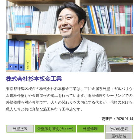
株式会社杉本板金工業
東京都練馬区桜台の株式会社杉本板金工業は、主に金属系外壁（ガルバリウ
ム鋼板外壁）や金属屋根の施工を行っています。雨樋修理やシーリングでの
外壁修理も対応可能です。人との関わりを大切にする代表が、信頼のおける
職人たちと共に真摯な施工を行う工事店です。
更新日：2026.01.14
外壁塗装
外壁張り替え(カバー)
外壁修理
その他塗装
屋根塗装