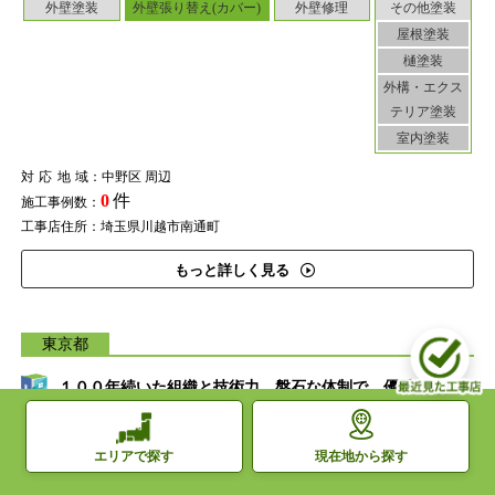
外壁塗装
外壁張り替え(カバー)
外壁修理
その他塗装
屋根塗装
樋塗装
外構・エクス
テリア塗装
室内塗装
対応地域
：中野区 周辺
0
件
施工事例数：
工事店住所：埼玉県川越市南通町
もっと詳しく見る
東京都
１００年続いた組織と技術力。盤石な体制で、優秀な職人
が行う外壁大型工事
現在地から探す
エリアで探す