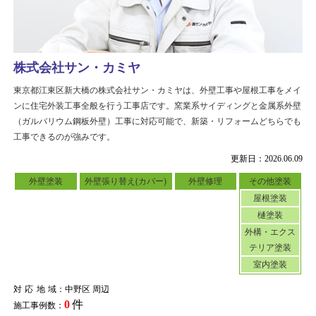
株式会社サン・カミヤ
東京都江東区新大橋の株式会社サン・カミヤは、外壁工事や屋根工事をメイ
ンに住宅外装工事全般を行う工事店です。窯業系サイディングと金属系外壁
（ガルバリウム鋼板外壁）工事に対応可能で、新築・リフォームどちらでも
工事できるのが強みです。
更新日：2026.06.09
外壁塗装
外壁張り替え(カバー)
外壁修理
その他塗装
屋根塗装
樋塗装
外構・エクス
テリア塗装
室内塗装
対応地域
：中野区 周辺
0
件
施工事例数：