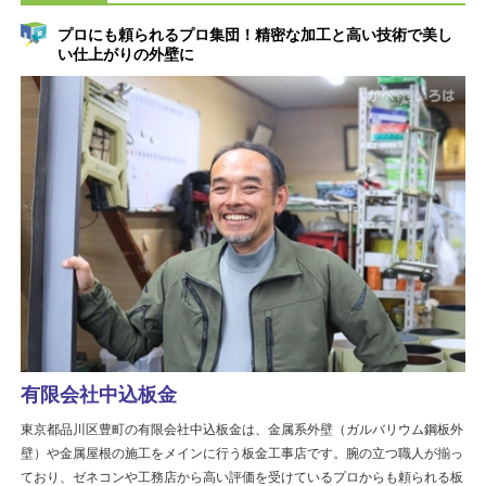
プロにも頼られるプロ集団！精密な加工と高い技術で美し
い仕上がりの外壁に
有限会社中込板金
東京都品川区豊町の有限会社中込板金は、金属系外壁（ガルバリウム鋼板外
壁）や金属屋根の施工をメインに行う板金工事店です。腕の立つ職人が揃っ
ており、ゼネコンや工務店から高い評価を受けているプロからも頼られる板