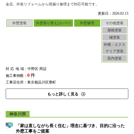
金店。外装リフォームから雨漏り修理まで対応可能です。
更新日：2026.02.13
外壁塗装
外壁張り替え(カバー)
外壁修理
その他塗装
屋根塗装
樋塗装
外構・エクス
テリア塗装
室内塗装
対応地域
：中野区 周辺
0
件
施工事例数：
工事店住所：東京都品川区豊町
もっと詳しく見る
神奈川県
「家は直しながら長く住む」理念に基づき、目的に沿った
外壁工事をご提案