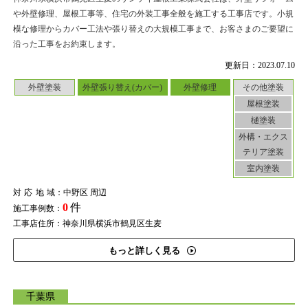
や外壁修理、屋根工事等、住宅の外装工事全般を施工する工事店です。小規
模な修理からカバー工法や張り替えの大規模工事まで、お客さまのご要望に
沿った工事をお約束します。
更新日：2023.07.10
外壁塗装
外壁張り替え(カバー)
外壁修理
その他塗装
屋根塗装
樋塗装
外構・エクス
テリア塗装
室内塗装
対応地域
：中野区 周辺
0
件
施工事例数：
工事店住所：神奈川県横浜市鶴見区生麦
もっと詳しく見る
千葉県