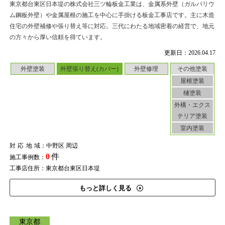
東京都台東区日本堤の株式会社三ツ輪板金工業は、金属系外壁（ガルバリウ
ム鋼板外壁）や金属屋根の施工を中心に手掛ける板金工事店です。主に木造
住宅の外壁補修や張り替え等に対応。三代にわたる地域密着の経営で、地元
の方々から厚い信頼を得ています。
更新日：2026.04.17
外壁塗装
外壁張り替え(カバー)
外壁修理
その他塗装
屋根塗装
樋塗装
外構・エクス
テリア塗装
室内塗装
対応地域
：中野区 周辺
0
件
施工事例数：
工事店住所：東京都台東区日本堤
もっと詳しく見る
東京都