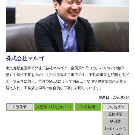
株式会社マルゴ
東京都杉並区井草の株式会社マルゴは、金属系外壁（ガルバリウム鋼板外
壁）や屋根工事を中心に手掛ける板金工事店です。不動産事業を展開するグ
ループ企業に加え、垂直型M&Aによって内装工事や住宅建材販売の企業も
迎え入れ、工務店と同等の総合的な工事に対応しています。
更新日：2026.05.14
外壁塗装
外壁張り替え(カバー)
外壁修理
その他塗装
屋根塗装
樋塗装
外構・エクス