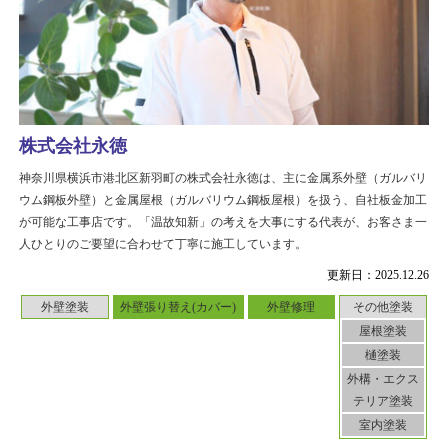
株式会社永徳
神奈川県横浜市港北区新羽町の株式会社永徳は、主に金属系外壁（ガルバリ
ウム鋼板外壁）と金属屋根（ガルバリウム鋼板屋根）を扱う、自社板金加工
が可能な工事店です。「温故知新」の考えを大事にする代表が、お客さま一
人ひとりのご要望に合わせて丁寧に施工しています。
更新日：2025.12.26
外壁塗装
外壁張り替え(カバー)
外壁修理
その他塗装
屋根塗装
樋塗装
外構・エクス
テリア塗装
室内塗装