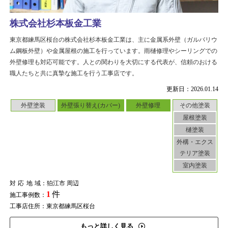
株式会社杉本板金工業
東京都練馬区桜台の株式会社杉本板金工業は、主に金属系外壁（ガルバリウ
ム鋼板外壁）や金属屋根の施工を行っています。雨樋修理やシーリングでの
外壁修理も対応可能です。人との関わりを大切にする代表が、信頼のおける
職人たちと共に真摯な施工を行う工事店です。
更新日：2026.01.14
外壁塗装
外壁張り替え(カバー)
外壁修理
その他塗装
屋根塗装
樋塗装
外構・エクス
テリア塗装
室内塗装
対応地域
：狛江市 周辺
1
件
施工事例数：
工事店住所：東京都練馬区桜台
もっと詳しく見る