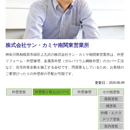
株式会社サン・カミヤ南関東営業所
神奈川県相模原市緑区上九沢の株式会社サン・カミヤ南関東営業所は、外壁
リフォーム・外壁修理、金属系外壁（ガルバリウム鋼板外壁）のカバー工法
など、住宅外装全般を施工する会社です。問屋業もしているため、お客様の
ご要望ぴったりの外壁材の手配が可能です。
更新日：2026.06.09
外壁塗装
外壁張り替え(カバー)
外壁修理
その他塗装
屋根塗装
樋塗装
外構・エクス
テリア塗装
室内塗装