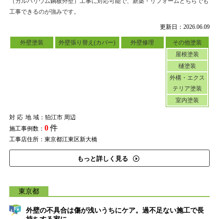
（ガルバリウム鋼板外壁）工事に対応可能で、新築・リフォームどちらでも
工事できるのが強みです。
更新日：2026.06.09
外壁塗装
外壁張り替え(カバー)
外壁修理
その他塗装
屋根塗装
樋塗装
外構・エクス
テリア塗装
室内塗装
対応地域
：狛江市 周辺
0
件
施工事例数：
工事店住所：東京都江東区新大橋
もっと詳しく見る
東京都
外壁の不具合は傷が浅いうちにケア。過不足ない施工で長