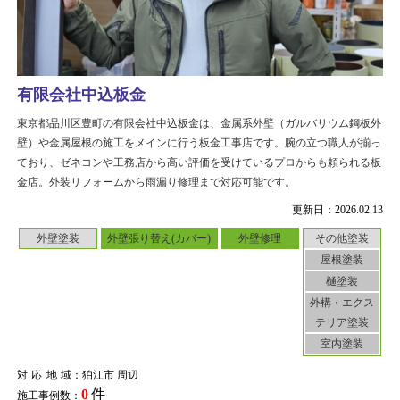
有限会社中込板金
東京都品川区豊町の有限会社中込板金は、金属系外壁（ガルバリウム鋼板外
壁）や金属屋根の施工をメインに行う板金工事店です。腕の立つ職人が揃っ
ており、ゼネコンや工務店から高い評価を受けているプロからも頼られる板
金店。外装リフォームから雨漏り修理まで対応可能です。
更新日：2026.02.13
外壁塗装
外壁張り替え(カバー)
外壁修理
その他塗装
屋根塗装
樋塗装
外構・エクス
テリア塗装
室内塗装
対応地域
：狛江市 周辺
0
件
施工事例数：