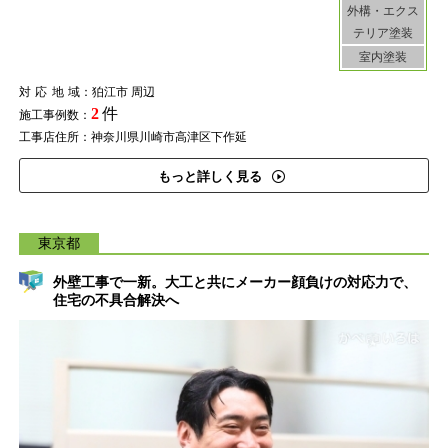
外構・エクス
テリア塗装
室内塗装
対応地域
：狛江市 周辺
2
件
施工事例数：
工事店住所：神奈川県川崎市高津区下作延
もっと詳しく見る
東京都
外壁工事で一新。大工と共にメーカー顔負けの対応力で、
住宅の不具合解決へ