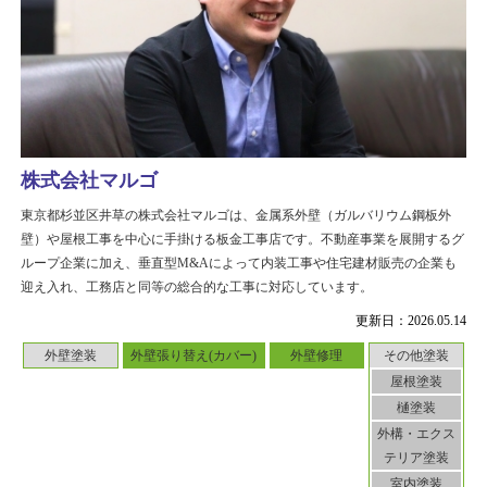
株式会社マルゴ
東京都杉並区井草の株式会社マルゴは、金属系外壁（ガルバリウム鋼板外
壁）や屋根工事を中心に手掛ける板金工事店です。不動産事業を展開するグ
ループ企業に加え、垂直型M&Aによって内装工事や住宅建材販売の企業も
迎え入れ、工務店と同等の総合的な工事に対応しています。
更新日：2026.05.14
外壁塗装
外壁張り替え(カバー)
外壁修理
その他塗装
屋根塗装
樋塗装
外構・エクス
テリア塗装
室内塗装