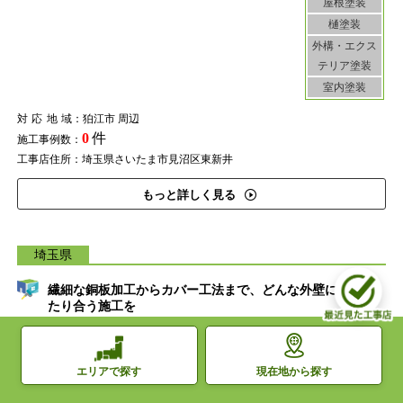
屋根塗装
樋塗装
外構・エクス
テリア塗装
室内塗装
対応地域
：狛江市 周辺
0
件
施工事例数：
工事店住所：埼玉県さいたま市見沼区東新井
もっと詳しく見る
埼玉県
繊細な銅板加工からカバー工法まで、どんな外壁にもぴっ
たり合う施工を
現在地から探す
エリアで探す