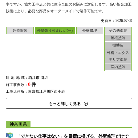
事ですが、協力工事店と共に住宅全般のお悩みに対応します。高い板金加工
技術により、必要な部品をオーダーメイドで製作可能です。
更新日：2026.07.09
外壁塗装
外壁張り替え(カバー)
外壁修理
その他塗装
屋根塗装
樋塗装
外構・エクス
テリア塗装
室内塗装
対応地域
：狛江市 周辺
0
件
施工事例数：
工事店住所：東京都江戸川区西小岩
もっと詳しく見る
神奈川県
「できない仕事はない」を目標に掲げる、外壁修理だけで