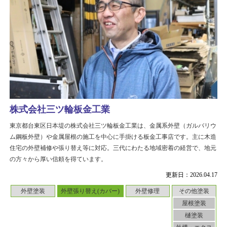
株式会社三ツ輪板金工業
東京都台東区日本堤の株式会社三ツ輪板金工業は、金属系外壁（ガルバリウ
ム鋼板外壁）や金属屋根の施工を中心に手掛ける板金工事店です。主に木造
住宅の外壁補修や張り替え等に対応。三代にわたる地域密着の経営で、地元
の方々から厚い信頼を得ています。
更新日：2026.04.17
外壁塗装
外壁張り替え(カバー)
外壁修理
その他塗装
屋根塗装
樋塗装