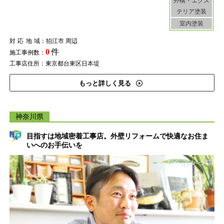
外構・エクス
テリア塗装
室内塗装
対応地域
：狛江市 周辺
0
件
施工事例数：
工事店住所：東京都台東区日本堤
もっと詳しく見る
神奈川県
目指すは地域密着工事店。外壁リフォームで快適なお住ま
いへのお手伝いを