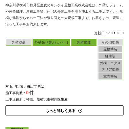
神奈川県横浜市鶴見区生麦のサンケイ屋根工業株式会社は、外壁リフォーム
や外壁修理、屋根工事等、住宅の外装工事全般を施工する工事店です。小規
模な修理からカバー工法や張り替えの大規模工事まで、お客さまのご要望に
沿った工事をお約束します。
更新日：2023.07.10
外壁塗装
外壁張り替え(カバー)
外壁修理
その他塗装
屋根塗装
樋塗装
外構・エクス
テリア塗装
室内塗装
対応地域
：狛江市 周辺
0
件
施工事例数：
工事店住所：神奈川県横浜市鶴見区生麦
もっと詳しく見る