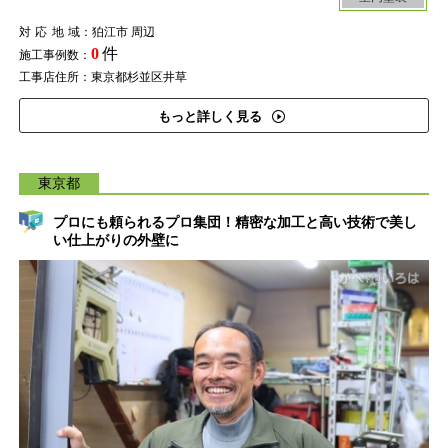
対応地域
：狛江市 周辺
0
件
施工事例数：
工事店住所：東京都杉並区井草
もっと詳しく見る
東京都
プロにも頼られるプロ集団！精密な加工と高い技術で美し
い仕上がりの外壁に