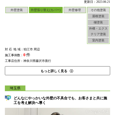
更新日：2023.06.21
外壁塗装
外壁張り替え(カバー)
外壁修理
その他塗装
屋根塗装
樋塗装
外構・エクス
テリア塗装
室内塗装
対応地域
：狛江市 周辺
0
件
施工事例数：
工事店住所：神奈川県藤沢市善行
もっと詳しく見る
埼玉県
どんなにやっかいな外壁の不具合でも、お客さまと共に施
工を考え解決へ導く