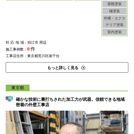
屋根塗装
樋塗装
外構・エクス
テリア塗装
室内塗装
対応地域
：狛江市 周辺
0
件
施工事例数：
工事店住所：東京都荒川区南千住
もっと詳しく見る
東京都
確かな技術に裏打ちされた加工力が武器。信頼できる地域
密着の外壁工事店