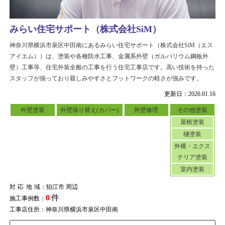
みらい住宅サポート（株式会社SiM）
神奈川県横浜市泉区中田南にあるみらい住宅サポート（株式会社SiM（エス
アイエム））は、塗装や各種防水工事、金属系外壁（ガルバリウム鋼板外
壁）工事等、住宅外装全般の工事を行う住宅工事店です。高い技術を持った
スタッフが揃っており親しみやすさとフットワークの軽さが強みです。
更新日：2026.01.16
外壁塗装
外壁張り替え(カバー)
外壁修理
その他塗装
屋根塗装
樋塗装
外構・エクス
テリア塗装
室内塗装
対応地域
：狛江市 周辺
0
件
施工事例数：
工事店住所：神奈川県横浜市泉区中田南