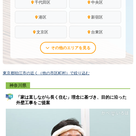
千代田区
中央区
港区
新宿区
文京区
台東区
その他のエリアを見る
東京都狛江市の近く（他の市区町村）で絞り込む
神奈川県
「家は直しながら長く住む」理念に基づき、目的に沿った
外壁工事をご提案