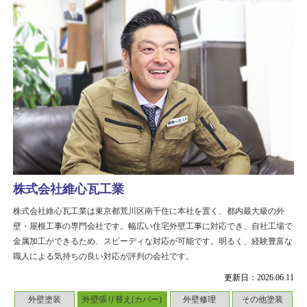
株式会社維心瓦工業
株式会社維心瓦工業は東京都荒川区南千住に本社を置く、都内最大級の外
壁・屋根工事の専門会社です。幅広い住宅外壁工事に対応でき、自社工場で
金属加工ができるため、スピーディな対応が可能です。明るく、経験豊富な
職人による気持ちの良い対応が評判の会社です。
更新日：2026.06.11
外壁塗装
外壁張り替え(カバー)
外壁修理
その他塗装