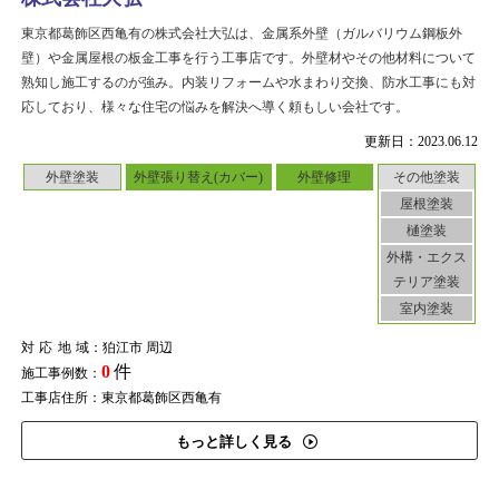
東京都葛飾区西亀有の株式会社大弘は、金属系外壁（ガルバリウム鋼板外
壁）や金属屋根の板金工事を行う工事店です。外壁材やその他材料について
熟知し施工するのが強み。内装リフォームや水まわり交換、防水工事にも対
応しており、様々な住宅の悩みを解決へ導く頼もしい会社です。
更新日：2023.06.12
外壁塗装
外壁張り替え(カバー)
外壁修理
その他塗装
屋根塗装
樋塗装
外構・エクス
テリア塗装
室内塗装
対応地域
：狛江市 周辺
0
件
施工事例数：
工事店住所：東京都葛飾区西亀有
もっと詳しく見る