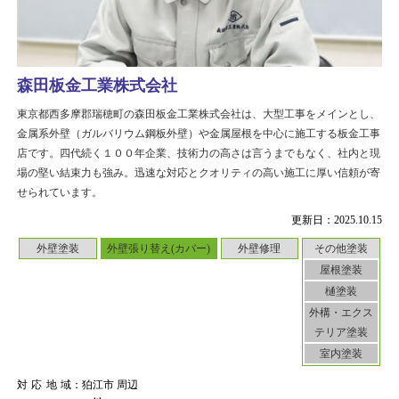
森田板金工業株式会社
東京都西多摩郡瑞穂町の森田板金工業株式会社は、大型工事をメインとし、
金属系外壁（ガルバリウム鋼板外壁）や金属屋根を中心に施工する板金工事
店です。四代続く１００年企業、技術力の高さは言うまでもなく、社内と現
場の堅い結束力も強み。迅速な対応とクオリティの高い施工に厚い信頼が寄
せられています。
更新日：2025.10.15
外壁塗装
外壁張り替え(カバー)
外壁修理
その他塗装
屋根塗装
樋塗装
外構・エクス
テリア塗装
室内塗装
対応地域
：狛江市 周辺