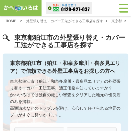
無料
工事受付窓口
HOME
>
外壁張り替え・カバー工法ができる工事店を探す
>
東京都
>
東京都狛江市の外壁張り替え・カバー
工法ができる工事店を探す
東京都狛江市（狛江・和泉多摩川・喜多見エリ
ア）で信頼できる外壁工事店をお探しの方へ
東京都狛江市（狛江・和泉多摩川・喜多見エリア）の外壁張
り替え・カバー工法工事、適正価格を知っていますか？
かべいろはでは独自の厳しい審査をクリアした地元の優良店
のみを掲載。
高額請求などのトラブルを避け、安心して任せられる地元の
プロがすぐに見つかります。