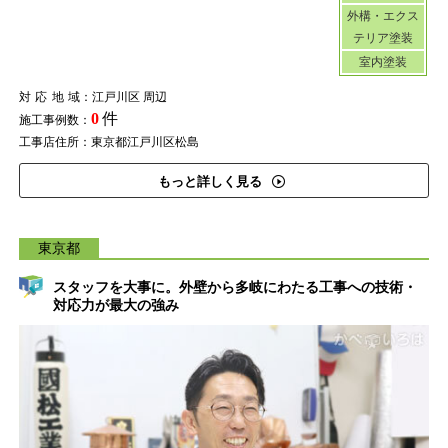
外構・エクス
テリア塗装
室内塗装
対応地域
：江戸川区 周辺
0
件
施工事例数：
工事店住所：東京都江戸川区松島
もっと詳しく見る
東京都
スタッフを大事に。外壁から多岐にわたる工事への技術・
対応力が最大の強み