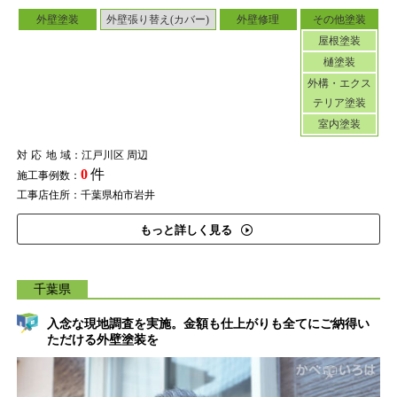
外壁塗装
外壁張り替え(カバー)
外壁修理
その他塗装
屋根塗装
樋塗装
外構・エクス
テリア塗装
室内塗装
対応地域
：江戸川区 周辺
0
件
施工事例数：
工事店住所：千葉県柏市岩井
もっと詳しく見る
千葉県
入念な現地調査を実施。金額も仕上がりも全てにご納得い
ただける外壁塗装を