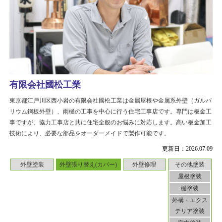
有限会社國松工業
東京都江戸川区西小岩の有限会社國松工業は金属屋根や金属系外壁（ガルバ
リウム鋼板外壁）、雨樋の工事を中心に行う住宅工事店です。専門は板金工
事ですが、協力工事店と共に住宅全般のお悩みに対応します。高い板金加工
技術により、必要な部品をオーダーメイドで製作可能です。
更新日：2026.07.09
外壁塗装
外壁張り替え(カバー)
外壁修理
その他塗装
屋根塗装
樋塗装
外構・エクス
テリア塗装