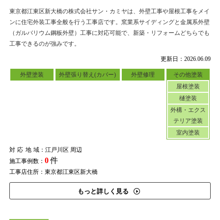
東京都江東区新大橋の株式会社サン・カミヤは、外壁工事や屋根工事をメイ
ンに住宅外装工事全般を行う工事店です。窯業系サイディングと金属系外壁
（ガルバリウム鋼板外壁）工事に対応可能で、新築・リフォームどちらでも
工事できるのが強みです。
更新日：2026.06.09
外壁塗装
外壁張り替え(カバー)
外壁修理
その他塗装
屋根塗装
樋塗装
外構・エクス
テリア塗装
室内塗装
対応地域
：江戸川区 周辺
0
件
施工事例数：
工事店住所：東京都江東区新大橋
もっと詳しく見る