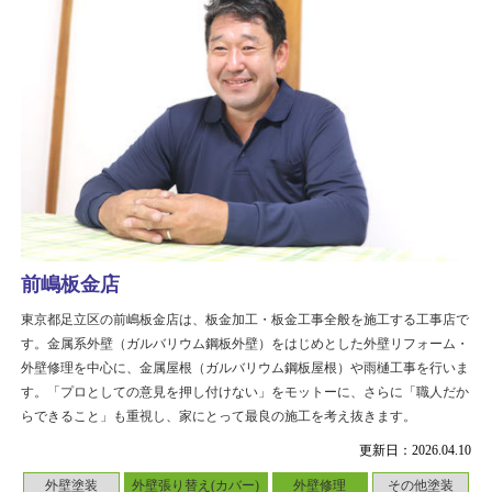
前嶋板金店
東京都足立区の前嶋板金店は、板金加工・板金工事全般を施工する工事店で
す。金属系外壁（ガルバリウム鋼板外壁）をはじめとした外壁リフォーム・
外壁修理を中心に、金属屋根（ガルバリウム鋼板屋根）や雨樋工事を行いま
す。「プロとしての意見を押し付けない」をモットーに、さらに「職人だか
らできること」も重視し、家にとって最良の施工を考え抜きます。
更新日：2026.04.10
外壁塗装
外壁張り替え(カバー)
外壁修理
その他塗装