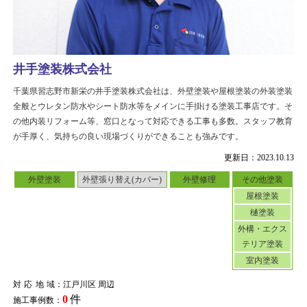
井手塗装株式会社
千葉県習志野市新栄の井手塗装株式会社は、外壁塗装や屋根塗装の外装塗装
全般とウレタン防水やシート防水等をメインに手掛ける塗装工事店です。そ
の他内装リフォーム等、窓口となって対応できる工事も多数。スタッフ教育
が手厚く、気持ちの良い現場づくりができることも強みです。
更新日：2023.10.13
外壁塗装
外壁張り替え(カバー)
外壁修理
その他塗装
屋根塗装
樋塗装
外構・エクス
テリア塗装
室内塗装
対応地域
：江戸川区 周辺
0
件
施工事例数：