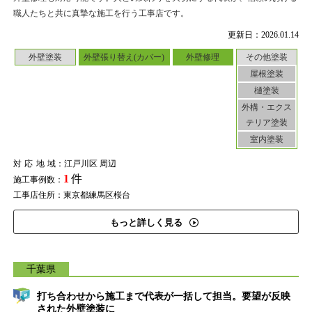
職人たちと共に真摯な施工を行う工事店です。
更新日：2026.01.14
外壁塗装
外壁張り替え(カバー)
外壁修理
その他塗装
屋根塗装
樋塗装
外構・エクス
テリア塗装
室内塗装
対応地域
：江戸川区 周辺
1
件
施工事例数：
工事店住所：東京都練馬区桜台
もっと詳しく見る
千葉県
打ち合わせから施工まで代表が一括して担当。要望が反映
された外壁塗装に