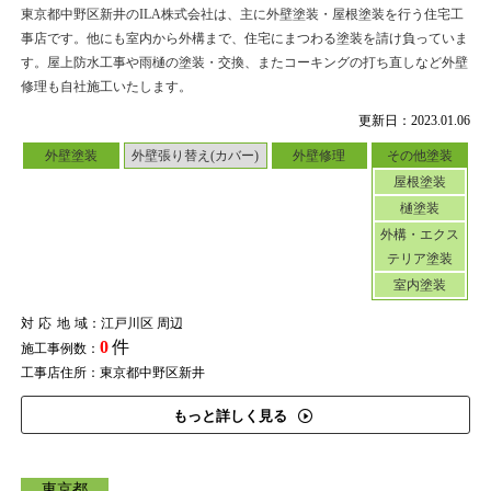
東京都中野区新井のILA株式会社は、主に外壁塗装・屋根塗装を行う住宅工
事店です。他にも室内から外構まで、住宅にまつわる塗装を請け負っていま
す。屋上防水工事や雨樋の塗装・交換、またコーキングの打ち直しなど外壁
修理も自社施工いたします。
更新日：2023.01.06
外壁塗装
外壁張り替え(カバー)
外壁修理
その他塗装
屋根塗装
樋塗装
外構・エクス
テリア塗装
室内塗装
対応地域
：江戸川区 周辺
0
件
施工事例数：
工事店住所：東京都中野区新井
もっと詳しく見る
東京都