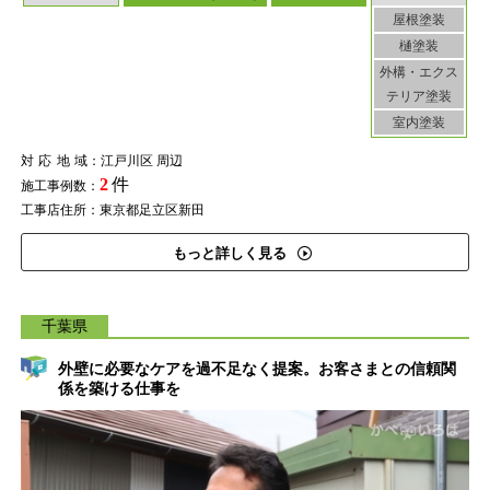
屋根塗装
樋塗装
外構・エクス
テリア塗装
室内塗装
対応地域
：江戸川区 周辺
2
件
施工事例数：
工事店住所：東京都足立区新田
もっと詳しく見る
千葉県
外壁に必要なケアを過不足なく提案。お客さまとの信頼関
係を築ける仕事を