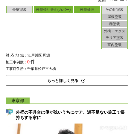
更新日：2026.08.05
外壁塗装
外壁張り替え(カバー)
外壁修理
その他塗装
屋根塗装
樋塗装
外構・エクス
テリア塗装
室内塗装
対応地域
：江戸川区 周辺
0
件
施工事例数：
工事店住所：千葉県松戸市大橋
もっと詳しく見る
東京都
外壁の不具合は傷が浅いうちにケア。過不足ない施工で長
持ちする家に