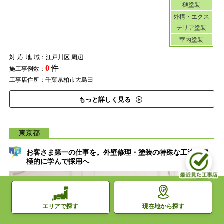
樋塗装
外構・エクス
テリア塗装
室内塗装
対応地域
：江戸川区 周辺
0
件
施工事例数：
工事店住所：千葉県柏市大島田
もっと詳しく見る
東京都
お客さま第一の仕事を。外壁修理・塗装の特殊な工法も積
極的に学んで採用へ
現在地から探す
エリアで探す