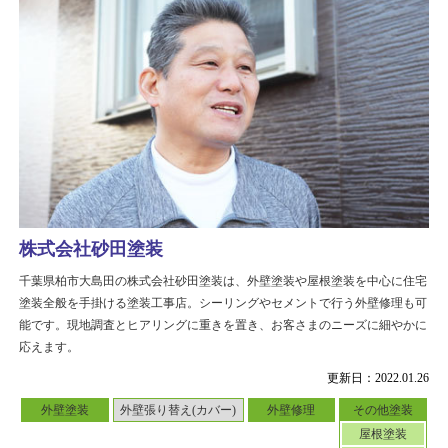
株式会社砂田塗装
千葉県柏市大島田の株式会社砂田塗装は、外壁塗装や屋根塗装を中心に住宅
塗装全般を手掛ける塗装工事店。シーリングやセメントで行う外壁修理も可
能です。現地調査とヒアリングに重きを置き、お客さまのニーズに細やかに
応えます。
更新日：2022.01.26
外壁塗装
外壁張り替え(カバー)
外壁修理
その他塗装
屋根塗装