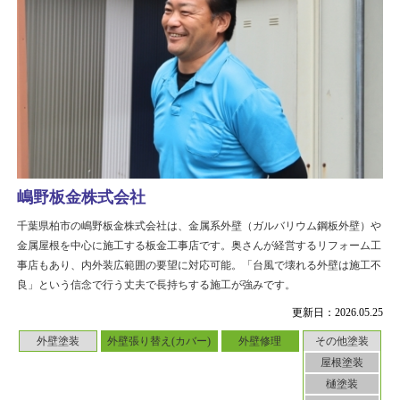
嶋野板金株式会社
千葉県柏市の嶋野板金株式会社は、金属系外壁（ガルバリウム鋼板外壁）や
金属屋根を中心に施工する板金工事店です。奥さんが経営するリフォーム工
事店もあり、内外装広範囲の要望に対応可能。「台風で壊れる外壁は施工不
良」という信念で行う丈夫で長持ちする施工が強みです。
更新日：2026.05.25
外壁塗装
外壁張り替え(カバー)
外壁修理
その他塗装
屋根塗装
樋塗装