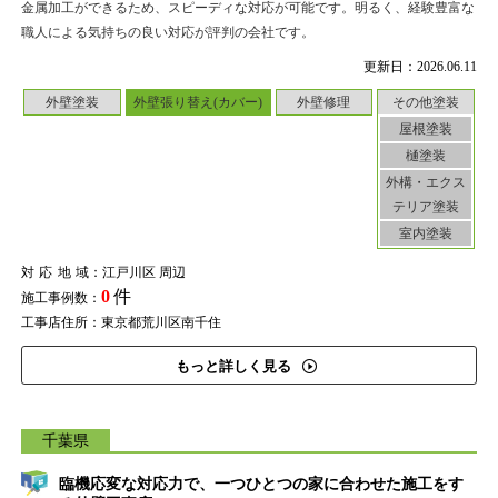
金属加工ができるため、スピーディな対応が可能です。明るく、経験豊富な
職人による気持ちの良い対応が評判の会社です。
更新日：2026.06.11
外壁塗装
外壁張り替え(カバー)
外壁修理
その他塗装
屋根塗装
樋塗装
外構・エクス
テリア塗装
室内塗装
対応地域
：江戸川区 周辺
0
件
施工事例数：
工事店住所：東京都荒川区南千住
もっと詳しく見る
千葉県
臨機応変な対応力で、一つひとつの家に合わせた施工をす