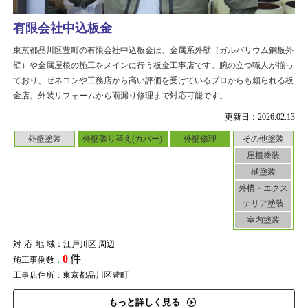
有限会社中込板金
東京都品川区豊町の有限会社中込板金は、金属系外壁（ガルバリウム鋼板外
壁）や金属屋根の施工をメインに行う板金工事店です。腕の立つ職人が揃っ
ており、ゼネコンや工務店から高い評価を受けているプロからも頼られる板
金店。外装リフォームから雨漏り修理まで対応可能です。
更新日：2026.02.13
外壁塗装
外壁張り替え(カバー)
外壁修理
その他塗装
屋根塗装
樋塗装
外構・エクス
テリア塗装
室内塗装
対応地域
：江戸川区 周辺
0
件
施工事例数：
工事店住所：東京都品川区豊町
もっと詳しく見る