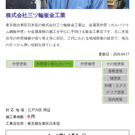
株式会社三ツ輪板金工業
東京都台東区日本堤の株式会社三ツ輪板金工業は、金属系外壁（ガルバリウ
ム鋼板外壁）や金属屋根の施工を中心に手掛ける板金工事店です。主に木造
住宅の外壁補修や張り替え等に対応。三代にわたる地域密着の経営で、地元
の方々から厚い信頼を得ています。
更新日：2026.04.17
外壁塗装
外壁張り替え(カバー)
外壁修理
その他塗装
屋根塗装
樋塗装
外構・エクス
テリア塗装
室内塗装
対応地域
：江戸川区 周辺
0
件
施工事例数：
工事店住所：東京都台東区日本堤