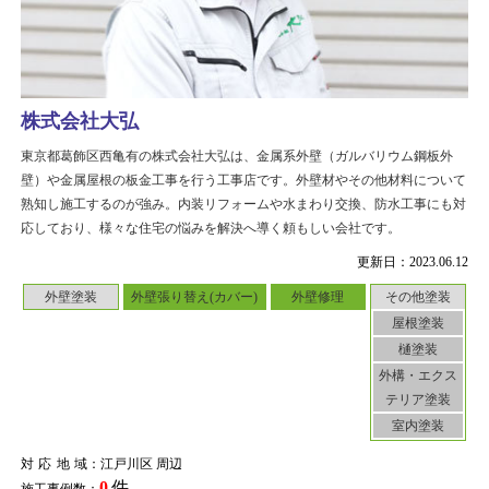
株式会社大弘
東京都葛飾区西亀有の株式会社大弘は、金属系外壁（ガルバリウム鋼板外
壁）や金属屋根の板金工事を行う工事店です。外壁材やその他材料について
熟知し施工するのが強み。内装リフォームや水まわり交換、防水工事にも対
応しており、様々な住宅の悩みを解決へ導く頼もしい会社です。
更新日：2023.06.12
外壁塗装
外壁張り替え(カバー)
外壁修理
その他塗装
屋根塗装
樋塗装
外構・エクス
テリア塗装
室内塗装
対応地域
：江戸川区 周辺
0
件