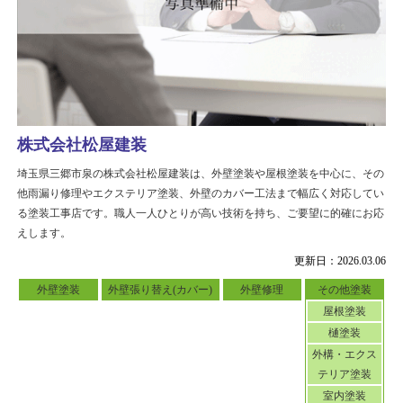
株式会社松屋建装
埼玉県三郷市泉の株式会社松屋建装は、外壁塗装や屋根塗装を中心に、その
他雨漏り修理やエクステリア塗装、外壁のカバー工法まで幅広く対応してい
る塗装工事店です。職人一人ひとりが高い技術を持ち、ご要望に的確にお応
えします。
更新日：2026.03.06
外壁塗装
外壁張り替え(カバー)
外壁修理
その他塗装
屋根塗装
樋塗装
外構・エクス
テリア塗装
室内塗装