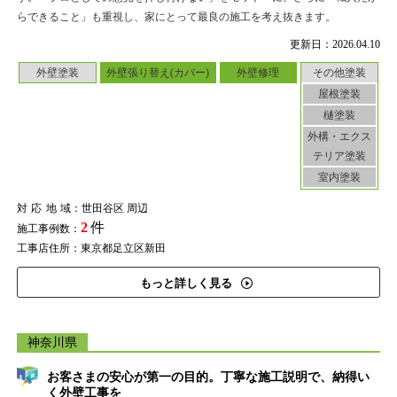
らできること」も重視し、家にとって最良の施工を考え抜きます。
更新日：2026.04.10
外壁塗装
外壁張り替え(カバー)
外壁修理
その他塗装
屋根塗装
樋塗装
外構・エクス
テリア塗装
室内塗装
対応地域
：世田谷区 周辺
2
件
施工事例数：
工事店住所：東京都足立区新田
もっと詳しく見る
神奈川県
お客さまの安心が第一の目的。丁寧な施工説明で、納得い
く外壁工事を