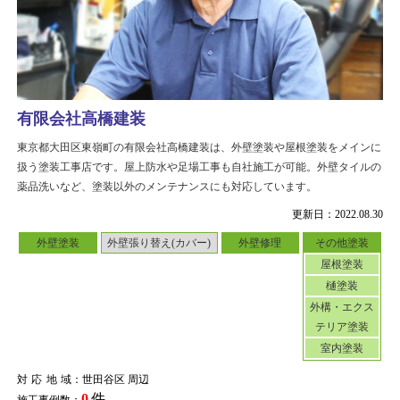
有限会社高橋建装
東京都大田区東嶺町の有限会社高橋建装は、外壁塗装や屋根塗装をメインに
扱う塗装工事店です。屋上防水や足場工事も自社施工が可能。外壁タイルの
薬品洗いなど、塗装以外のメンテナンスにも対応しています。
更新日：2022.08.30
外壁塗装
外壁張り替え(カバー)
外壁修理
その他塗装
屋根塗装
樋塗装
外構・エクス
テリア塗装
室内塗装
対応地域
：世田谷区 周辺
0
件