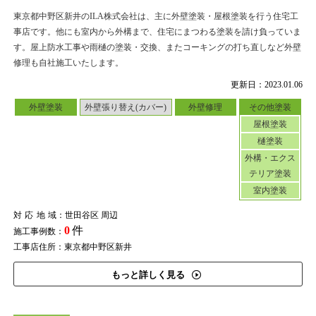
東京都中野区新井のILA株式会社は、主に外壁塗装・屋根塗装を行う住宅工
事店です。他にも室内から外構まで、住宅にまつわる塗装を請け負っていま
す。屋上防水工事や雨樋の塗装・交換、またコーキングの打ち直しなど外壁
修理も自社施工いたします。
更新日：2023.01.06
外壁塗装
外壁張り替え(カバー)
外壁修理
その他塗装
屋根塗装
樋塗装
外構・エクス
テリア塗装
室内塗装
対応地域
：世田谷区 周辺
0
件
施工事例数：
工事店住所：東京都中野区新井
もっと詳しく見る