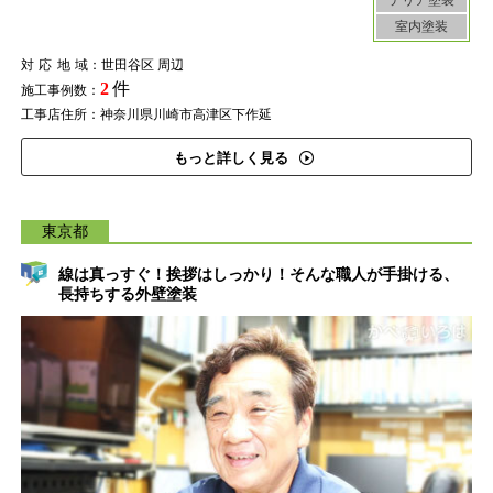
テリア塗装
室内塗装
対応地域
：世田谷区 周辺
2
件
施工事例数：
工事店住所：神奈川県川崎市高津区下作延
もっと詳しく見る
東京都
線は真っすぐ！挨拶はしっかり！そんな職人が手掛ける、
長持ちする外壁塗装