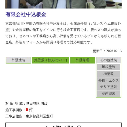
有限会社中込板金
東京都品川区豊町の有限会社中込板金は、金属系外壁（ガルバリウム鋼板外
壁）や金属屋根の施工をメインに行う板金工事店です。腕の立つ職人が揃っ
ており、ゼネコンや工務店から高い評価を受けているプロからも頼られる板
金店。外装リフォームから雨漏り修理まで対応可能です。
更新日：2026.02.13
外壁塗装
外壁張り替え(カバー)
外壁修理
その他塗装
屋根塗装
樋塗装
外構・エクス
テリア塗装
室内塗装
対応地域
：世田谷区 周辺
0
件
施工事例数：
工事店住所：東京都品川区豊町