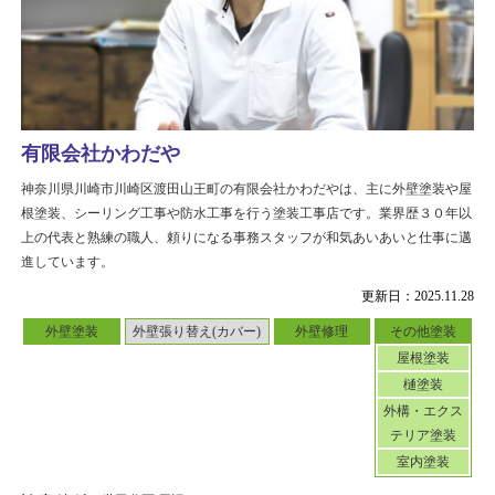
有限会社かわだや
神奈川県川崎市川崎区渡田山王町の有限会社かわだやは、主に外壁塗装や屋
根塗装、シーリング工事や防水工事を行う塗装工事店です。業界歴３０年以
上の代表と熟練の職人、頼りになる事務スタッフが和気あいあいと仕事に邁
進しています。
更新日：2025.11.28
外壁塗装
外壁張り替え(カバー)
外壁修理
その他塗装
屋根塗装
樋塗装
外構・エクス
テリア塗装
室内塗装