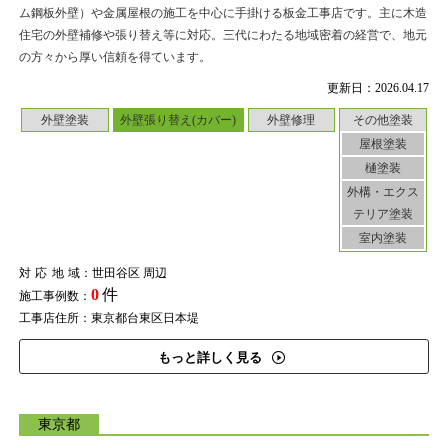
ム鋼板外壁）や金属屋根の施工を中心に手掛ける板金工事店です。主に木造
住宅の外壁補修や張り替え等に対応。三代にわたる地域密着の経営で、地元
の方々から厚い信頼を得ています。
更新日：2026.04.17
外壁塗装
外壁張り替え(カバー)
外壁修理
その他塗装
屋根塗装
樋塗装
外構・エクス
テリア塗装
室内塗装
対応地域
：世田谷区 周辺
0
件
施工事例数：
工事店住所：東京都台東区日本堤
もっと詳しく見る
東京都