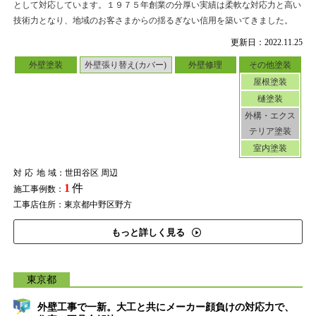
として対応しています。１９７５年創業の分厚い実績は柔軟な対応力と高い
技術力となり、地域のお客さまからの揺るぎない信用を築いてきました。
更新日：2022.11.25
外壁塗装
外壁張り替え(カバー)
外壁修理
その他塗装
屋根塗装
樋塗装
外構・エクス
テリア塗装
室内塗装
対応地域
：世田谷区 周辺
1
件
施工事例数：
工事店住所：東京都中野区野方
もっと詳しく見る
東京都
外壁工事で一新。大工と共にメーカー顔負けの対応力で、