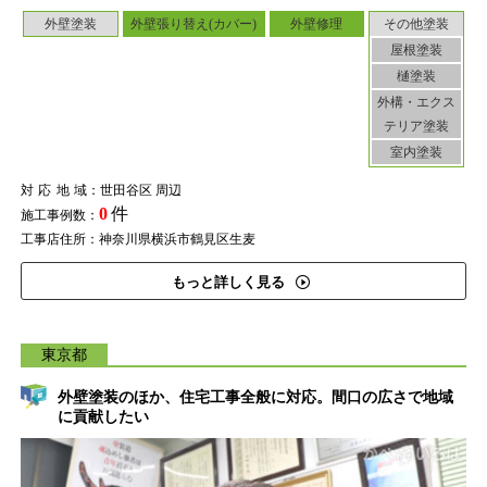
外壁塗装
外壁張り替え(カバー)
外壁修理
その他塗装
屋根塗装
樋塗装
外構・エクス
テリア塗装
室内塗装
対応地域
：世田谷区 周辺
0
件
施工事例数：
工事店住所：神奈川県横浜市鶴見区生麦
もっと詳しく見る
東京都
外壁塗装のほか、住宅工事全般に対応。間口の広さで地域
に貢献したい