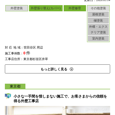
更新日：2026.05.14
外壁塗装
外壁張り替え(カバー)
外壁修理
その他塗装
屋根塗装
樋塗装
外構・エクス
テリア塗装
室内塗装
対応地域
：世田谷区 周辺
0
件
施工事例数：
工事店住所：東京都杉並区井草
もっと詳しく見る
東京都
小さな一手間を惜しまない施工で、お客さまからの信頼を
得る外壁工事店