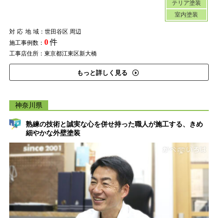
テリア塗装
室内塗装
対応地域
：世田谷区 周辺
0
件
施工事例数：
工事店住所：東京都江東区新大橋
もっと詳しく見る
神奈川県
熟練の技術と誠実な心を併せ持った職人が施工する、きめ
細やかな外壁塗装