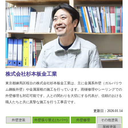
株式会社杉本板金工業
東京都練馬区桜台の株式会社杉本板金工業は、主に金属系外壁（ガルバリウ
ム鋼板外壁）や金属屋根の施工を行っています。雨樋修理やシーリングでの
外壁修理も対応可能です。人との関わりを大切にする代表が、信頼のおける
職人たちと共に真摯な施工を行う工事店です。
更新日：2026.01.14
外壁塗装
外壁張り替え(カバー)
外壁修理
その他塗装
屋根塗装