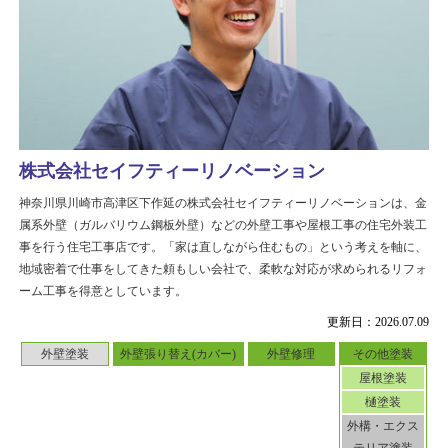
株式会社セイフティーリノベーション
神奈川県川崎市高津区下作延の株式会社セイフティーリノベーションは、金
属系外壁（ガルバリウム鋼板外壁）などの外壁工事や屋根工事の住宅外装工
事を行う住宅工事店です。「家は直しながら住むもの」という考えを軸に、
地域密着で仕事をしてきた頼もしい会社で、柔軟な対応が求められるリフォ
ーム工事を得意としています。
更新日：2026.07.09
外壁塗装
外壁張り替え(カバー)
外壁修理
その他塗装
屋根塗装
樋塗装
外構・エクス