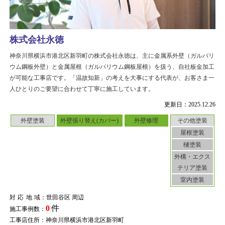
株式会社永徳
神奈川県横浜市港北区新羽町の株式会社永徳は、主に金属系外壁（ガルバリ
ウム鋼板外壁）と金属屋根（ガルバリウム鋼板屋根）を扱う、自社板金加工
が可能な工事店です。「温故知新」の考えを大事にする代表が、お客さま一
人ひとりのご要望に合わせて丁寧に施工しています。
更新日：2025.12.26
外壁塗装
外壁張り替え(カバー)
外壁修理
その他塗装
屋根塗装
樋塗装
外構・エクス
テリア塗装
室内塗装
対応地域
：世田谷区 周辺
0
件
施工事例数：
工事店住所：神奈川県横浜市港北区新羽町