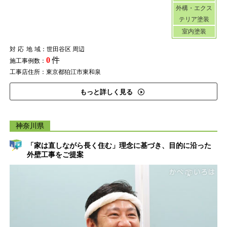
外構・エクス
テリア塗装
室内塗装
対応地域
：世田谷区 周辺
0
件
施工事例数：
工事店住所：東京都狛江市東和泉
もっと詳しく見る
神奈川県
「家は直しながら長く住む」理念に基づき、目的に沿った
外壁工事をご提案