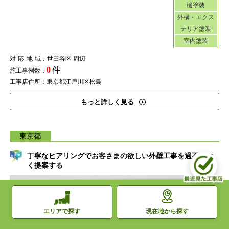
樋塗装
外構・エクス
テリア塗装
室内塗装
対応地域
：世田谷区 周辺
0
件
施工事例数：
工事店住所：東京都江戸川区松島
もっと詳しく見る
東京都
丁寧なヒアリングでお客さまの欲しい外壁工事を過不足な
く提案する
現在地から探す
エリアで探す