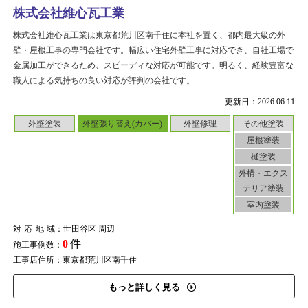
株式会社維心瓦工業
株式会社維心瓦工業は東京都荒川区南千住に本社を置く、都内最大級の外
壁・屋根工事の専門会社です。幅広い住宅外壁工事に対応でき、自社工場で
金属加工ができるため、スピーディな対応が可能です。明るく、経験豊富な
職人による気持ちの良い対応が評判の会社です。
更新日：2026.06.11
外壁塗装
外壁張り替え(カバー)
外壁修理
その他塗装
屋根塗装
樋塗装
外構・エクス
テリア塗装
室内塗装
対応地域
：世田谷区 周辺
0
件
施工事例数：
工事店住所：東京都荒川区南千住
もっと詳しく見る