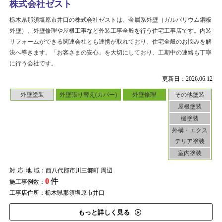
株式会社ゼスト
栃木県那須塩原市井口の株式会社ゼストは、金属系外壁（ガルバリウム鋼板
外壁）、外壁修理や屋根工事など外装工事全般を行う住宅工事店です。内装
リフォームができる関連会社とも連携が取れており、住宅全般のお悩みを解
決へ導きます。「お客さまの安心」を大切にしており、工期中の連絡も丁寧
に行う会社です。
更新日：2026.06.12
外壁塗装
外壁張り替え(カバー)
外壁修理
その他塗装
屋根塗装
樋塗装
外構・エクス
テリア塗装
室内塗装
対応地域
：西八代郡市川三郷町 周辺
0
件
施工事例数：
工事店住所：栃木県那須塩原市井口
もっと詳しく見る