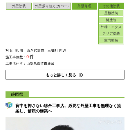
外壁塗装
外壁張り替え(カバー)
外壁修理
その他塗装
屋根塗装
樋塗装
外構・エクス
テリア塗装
室内塗装
対応地域
：西八代郡市川三郷町 周辺
0
件
施工事例数：
工事店住所：山梨県都留市鹿留
もっと詳しく見る
静岡県
背中を押さない総合工事店。必要な外壁工事を無理なく提
案し、信頼の構築へ