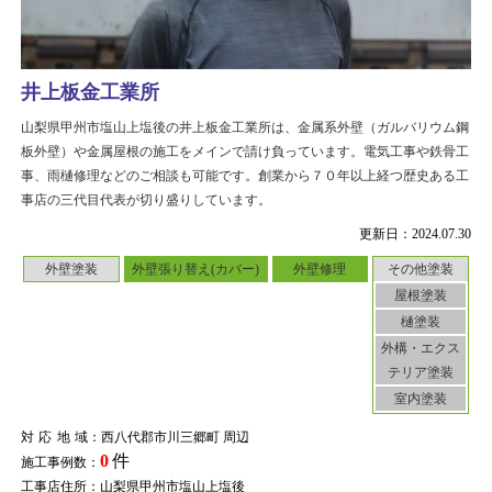
井上板金工業所
山梨県甲州市塩山上塩後の井上板金工業所は、金属系外壁（ガルバリウム鋼
板外壁）や金属屋根の施工をメインで請け負っています。電気工事や鉄骨工
事、雨樋修理などのご相談も可能です。創業から７０年以上経つ歴史ある工
事店の三代目代表が切り盛りしています。
更新日：2024.07.30
外壁塗装
外壁張り替え(カバー)
外壁修理
その他塗装
屋根塗装
樋塗装
外構・エクス
テリア塗装
室内塗装
対応地域
：西八代郡市川三郷町 周辺
0
件
施工事例数：
工事店住所：山梨県甲州市塩山上塩後