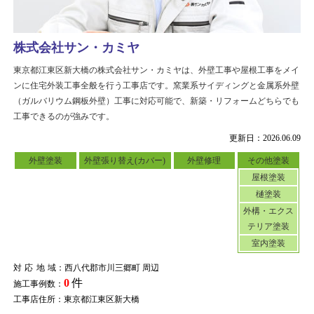
株式会社サン・カミヤ
東京都江東区新大橋の株式会社サン・カミヤは、外壁工事や屋根工事をメイ
ンに住宅外装工事全般を行う工事店です。窯業系サイディングと金属系外壁
（ガルバリウム鋼板外壁）工事に対応可能で、新築・リフォームどちらでも
工事できるのが強みです。
更新日：2026.06.09
外壁塗装
外壁張り替え(カバー)
外壁修理
その他塗装
屋根塗装
樋塗装
外構・エクス
テリア塗装
室内塗装
対応地域
：西八代郡市川三郷町 周辺
0
件
施工事例数：
工事店住所：東京都江東区新大橋