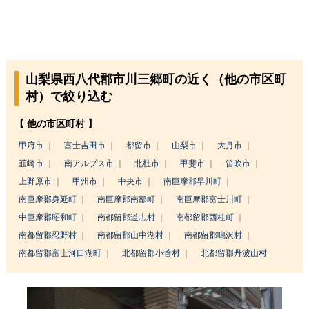
山梨県西八代郡市川三郷町の近く（他の市区町
村）で絞り込む
【 他の市区町村 】
甲府市
富士吉田市
都留市
山梨市
大月市
韮崎市
南アルプス市
北杜市
甲斐市
笛吹市
上野原市
甲州市
中央市
南巨摩郡早川町
南巨摩郡身延町
南巨摩郡南部町
南巨摩郡富士川町
中巨摩郡昭和町
南都留郡道志村
南都留郡西桂町
南都留郡忍野村
南都留郡山中湖村
南都留郡鳴沢村
南都留郡富士河口湖町
北都留郡小菅村
北都留郡丹波山村