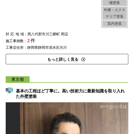
樋塗装
外構・エクス
テリア塗装
室内塗装
対応地域
：西八代郡市川三郷町 周辺
2
件
施工事例数：
工事店住所：静岡県静岡市清水区渋川
もっと詳しく見る
東京都
基本の工程ほど丁寧に。高い技術力に最新知識を取り入れ
た外壁塗装