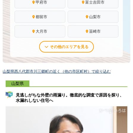
甲府市
富士吉田市
都留市
山梨市
大月市
韮崎市
その他のエリアを見る
山梨県西八代郡市川三郷町の近く（他の市区町村）で絞り込む
山梨県
見逃しがちな外壁の雨漏り。徹底的な調査で原因を探り、
水漏れしない住宅へ