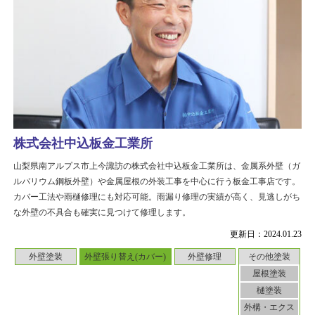
株式会社中込板金工業所
山梨県南アルプス市上今諏訪の株式会社中込板金工業所は、金属系外壁（ガ
ルバリウム鋼板外壁）や金属屋根の外装工事を中心に行う板金工事店です。
カバー工法や雨樋修理にも対応可能。雨漏り修理の実績が高く、見逃しがち
な外壁の不具合も確実に見つけて修理します。
更新日：2024.01.23
外壁塗装
外壁張り替え(カバー)
外壁修理
その他塗装
屋根塗装
樋塗装
外構・エクス