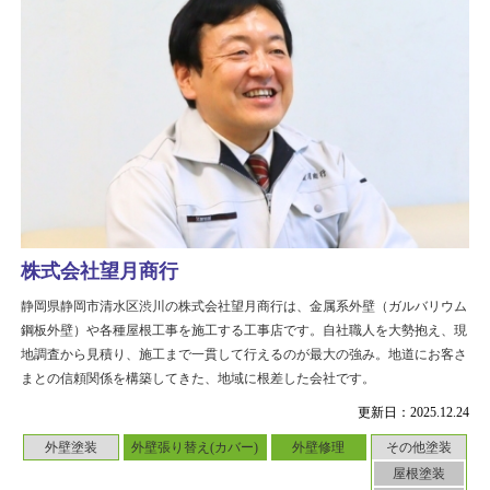
株式会社望月商行
静岡県静岡市清水区渋川の株式会社望月商行は、金属系外壁（ガルバリウム
鋼板外壁）や各種屋根工事を施工する工事店です。自社職人を大勢抱え、現
地調査から見積り、施工まで一貫して行えるのが最大の強み。地道にお客さ
まとの信頼関係を構築してきた、地域に根差した会社です。
更新日：2025.12.24
外壁塗装
外壁張り替え(カバー)
外壁修理
その他塗装
屋根塗装