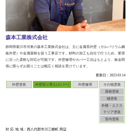
森本工業株式会社
静岡県菊川市河東の森本工業株式会社は、主に金属系外壁（ガルバリウム鋼
板外壁）や金属屋根を扱う工事店です。材料の加工も自社で行うため、要望
に沿った柔軟な対応が可能です。外壁修理やカバー工法はもとより、板金関
係に限らずお困りごとは幅広く相談を受けています。
更新日：2023.03.14
外壁塗装
外壁張り替え(カバー)
外壁修理
その他塗装
屋根塗装
樋塗装
外構・エクス
テリア塗装
室内塗装
対応地域
：西八代郡市川三郷町 周辺