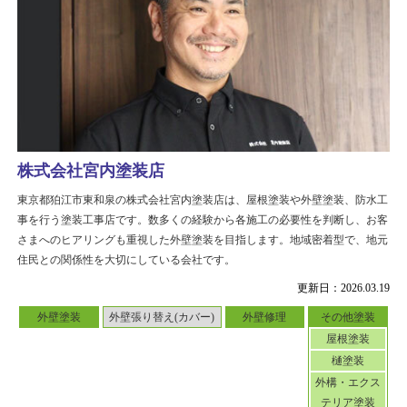
株式会社宮内塗装店
東京都狛江市東和泉の株式会社宮内塗装店は、屋根塗装や外壁塗装、防水工
事を行う塗装工事店です。数多くの経験から各施工の必要性を判断し、お客
さまへのヒアリングも重視した外壁塗装を目指します。地域密着型で、地元
住民との関係性を大切にしている会社です。
更新日：2026.03.19
外壁塗装
外壁張り替え(カバー)
外壁修理
その他塗装
屋根塗装
樋塗装
外構・エクス
テリア塗装