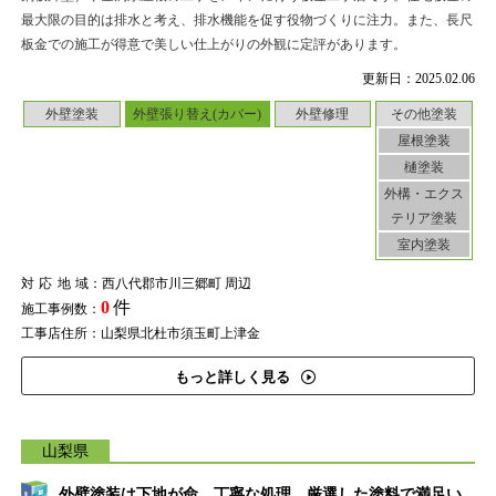
最大限の目的は排水と考え、排水機能を促す役物づくりに注力。また、長尺
板金での施工が得意で美しい仕上がりの外観に定評があります。
更新日：2025.02.06
外壁塗装
外壁張り替え(カバー)
外壁修理
その他塗装
屋根塗装
樋塗装
外構・エクス
テリア塗装
室内塗装
対応地域
：西八代郡市川三郷町 周辺
0
件
施工事例数：
工事店住所：山梨県北杜市須玉町上津金
もっと詳しく見る
山梨県
外壁塗装は下地が命。丁寧な処理、厳選した塗料で満足い