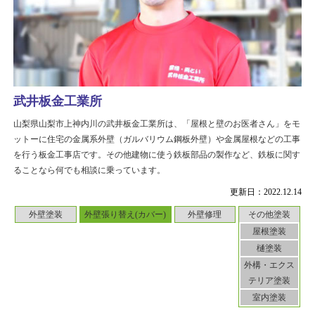
武井板金工業所
山梨県山梨市上神内川の武井板金工業所は、「屋根と壁のお医者さん」をモ
ットーに住宅の金属系外壁（ガルバリウム鋼板外壁）や金属屋根などの工事
を行う板金工事店です。その他建物に使う鉄板部品の製作など、鉄板に関す
ることなら何でも相談に乗っています。
更新日：2022.12.14
外壁塗装
外壁張り替え(カバー)
外壁修理
その他塗装
屋根塗装
樋塗装
外構・エクス
テリア塗装
室内塗装