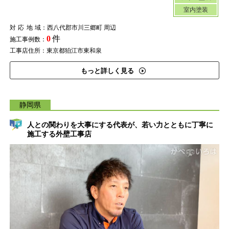
室内塗装
対応地域
：西八代郡市川三郷町 周辺
0
件
施工事例数：
工事店住所：東京都狛江市東和泉
もっと詳しく見る
静岡県
人との関わりを大事にする代表が、若い力とともに丁寧に
施工する外壁工事店