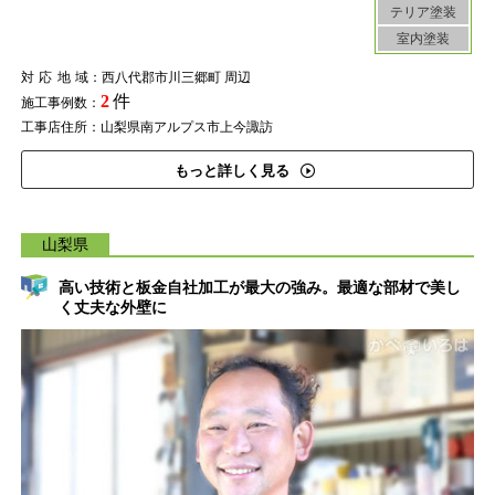
テリア塗装
室内塗装
対応地域
：西八代郡市川三郷町 周辺
2
件
施工事例数：
工事店住所：山梨県南アルプス市上今諏訪
もっと詳しく見る
山梨県
高い技術と板金自社加工が最大の強み。最適な部材で美し
く丈夫な外壁に