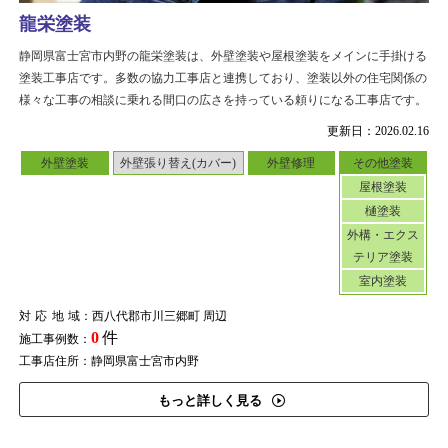
龍栄塗装
静岡県富士宮市内野の龍栄塗装は、外壁塗装や屋根塗装をメインに手掛ける
塗装工事店です。多数の協力工事店と連携しており、塗装以外の住宅関係の
様々な工事の相談に乗れる間口の広さを持っている頼りになる工事店です。
更新日：2026.02.16
外壁塗装
外壁張り替え(カバー)
外壁修理
その他塗装
屋根塗装
樋塗装
外構・エクス
テリア塗装
室内塗装
対応地域
：西八代郡市川三郷町 周辺
0
件
施工事例数：
工事店住所：静岡県富士宮市内野
もっと詳しく見る