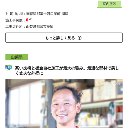
室内塗装
対応地域
：南都留郡富士河口湖町 周辺
0
件
施工事例数：
工事店住所：山梨県都留市鹿留
もっと詳しく見る
山梨県
高い技術と板金自社加工が最大の強み。最適な部材で美し
く丈夫な外壁に