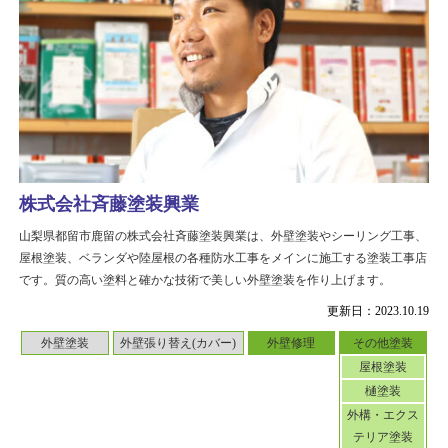
株式会社斉藤塗装興業
山梨県都留市鹿留の株式会社斉藤塗装興業は、外壁塗装やシーリング工事、
屋根塗装、ベランダや陸屋根の各種防水工事をメインに施工する塗装工事店
です。質の高い塗料と確かな技術で美しい外壁塗装を作り上げます。
更新日：2023.10.19
外壁塗装
外壁張り替え(カバー)
外壁修理
その他塗装
屋根塗装
樋塗装
外構・エクス
テリア塗装