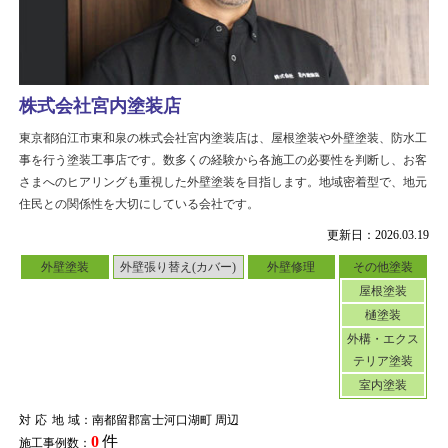
株式会社宮内塗装店
東京都狛江市東和泉の株式会社宮内塗装店は、屋根塗装や外壁塗装、防水工
事を行う塗装工事店です。数多くの経験から各施工の必要性を判断し、お客
さまへのヒアリングも重視した外壁塗装を目指します。地域密着型で、地元
住民との関係性を大切にしている会社です。
更新日：2026.03.19
外壁塗装
外壁張り替え(カバー)
外壁修理
その他塗装
屋根塗装
樋塗装
外構・エクス
テリア塗装
室内塗装
対応地域
：南都留郡富士河口湖町 周辺
0
件
施工事例数：