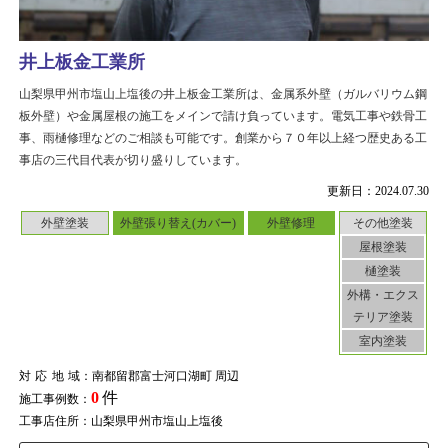
井上板金工業所
山梨県甲州市塩山上塩後の井上板金工業所は、金属系外壁（ガルバリウム鋼
板外壁）や金属屋根の施工をメインで請け負っています。電気工事や鉄骨工
事、雨樋修理などのご相談も可能です。創業から７０年以上経つ歴史ある工
事店の三代目代表が切り盛りしています。
更新日：2024.07.30
外壁塗装
外壁張り替え(カバー)
外壁修理
その他塗装
屋根塗装
樋塗装
外構・エクス
テリア塗装
室内塗装
対応地域
：南都留郡富士河口湖町 周辺
0
件
施工事例数：
工事店住所：山梨県甲州市塩山上塩後