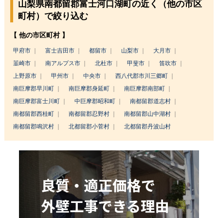
山梨県南都留郡富士河口湖町の近く（他の市区
町村）で絞り込む
【 他の市区町村 】
甲府市
富士吉田市
都留市
山梨市
大月市
韮崎市
南アルプス市
北杜市
甲斐市
笛吹市
上野原市
甲州市
中央市
西八代郡市川三郷町
南巨摩郡早川町
南巨摩郡身延町
南巨摩郡南部町
南巨摩郡富士川町
中巨摩郡昭和町
南都留郡道志村
南都留郡西桂町
南都留郡忍野村
南都留郡山中湖村
南都留郡鳴沢村
北都留郡小菅村
北都留郡丹波山村