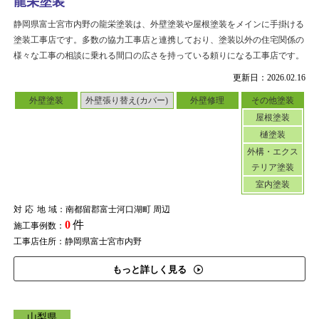
龍栄塗装
静岡県富士宮市内野の龍栄塗装は、外壁塗装や屋根塗装をメインに手掛ける
塗装工事店です。多数の協力工事店と連携しており、塗装以外の住宅関係の
様々な工事の相談に乗れる間口の広さを持っている頼りになる工事店です。
更新日：2026.02.16
外壁塗装
外壁張り替え(カバー)
外壁修理
その他塗装
屋根塗装
樋塗装
外構・エクス
テリア塗装
室内塗装
対応地域
：南都留郡富士河口湖町 周辺
0
件
施工事例数：
工事店住所：静岡県富士宮市内野
もっと詳しく見る
山梨県