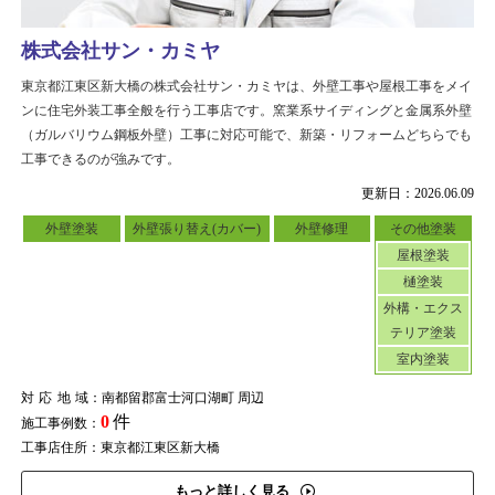
株式会社サン・カミヤ
東京都江東区新大橋の株式会社サン・カミヤは、外壁工事や屋根工事をメイ
ンに住宅外装工事全般を行う工事店です。窯業系サイディングと金属系外壁
（ガルバリウム鋼板外壁）工事に対応可能で、新築・リフォームどちらでも
工事できるのが強みです。
更新日：2026.06.09
外壁塗装
外壁張り替え(カバー)
外壁修理
その他塗装
屋根塗装
樋塗装
外構・エクス
テリア塗装
室内塗装
対応地域
：南都留郡富士河口湖町 周辺
0
件
施工事例数：
工事店住所：東京都江東区新大橋
もっと詳しく見る