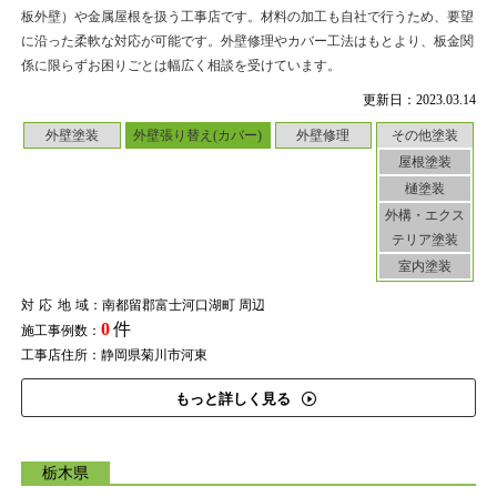
板外壁）や金属屋根を扱う工事店です。材料の加工も自社で行うため、要望
に沿った柔軟な対応が可能です。外壁修理やカバー工法はもとより、板金関
係に限らずお困りごとは幅広く相談を受けています。
更新日：2023.03.14
外壁塗装
外壁張り替え(カバー)
外壁修理
その他塗装
屋根塗装
樋塗装
外構・エクス
テリア塗装
室内塗装
対応地域
：南都留郡富士河口湖町 周辺
0
件
施工事例数：
工事店住所：静岡県菊川市河東
もっと詳しく見る
栃木県