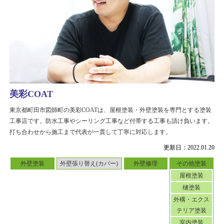
美彩COAT
東京都町田市図師町の美彩COATは、屋根塗装・外壁塗装を専門とする塗装
工事店です。防水工事やシーリング工事など付帯する工事も請け負います。
打ち合わせから施工まで代表が一貫して丁寧に対応します。
更新日：2022.01.20
外壁塗装
外壁張り替え(カバー)
外壁修理
その他塗装
屋根塗装
樋塗装
外構・エクス
テリア塗装
室内塗装