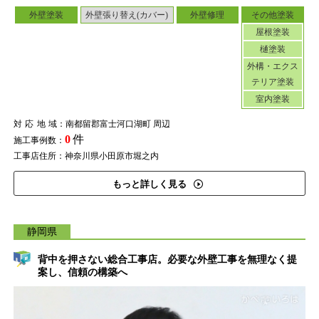
外壁塗装
外壁張り替え(カバー)
外壁修理
その他塗装
屋根塗装
樋塗装
外構・エクス
テリア塗装
室内塗装
対応地域
：南都留郡富士河口湖町 周辺
0
件
施工事例数：
工事店住所：神奈川県小田原市堀之内
もっと詳しく見る
静岡県
背中を押さない総合工事店。必要な外壁工事を無理なく提
案し、信頼の構築へ