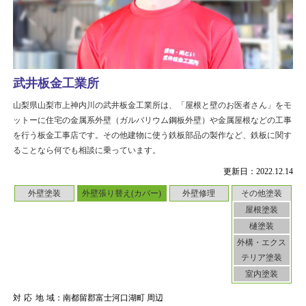
武井板金工業所
山梨県山梨市上神内川の武井板金工業所は、「屋根と壁のお医者さん」をモ
ットーに住宅の金属系外壁（ガルバリウム鋼板外壁）や金属屋根などの工事
を行う板金工事店です。その他建物に使う鉄板部品の製作など、鉄板に関す
ることなら何でも相談に乗っています。
更新日：2022.12.14
外壁塗装
外壁張り替え(カバー)
外壁修理
その他塗装
屋根塗装
樋塗装
外構・エクス
テリア塗装
室内塗装
対応地域
：南都留郡富士河口湖町 周辺