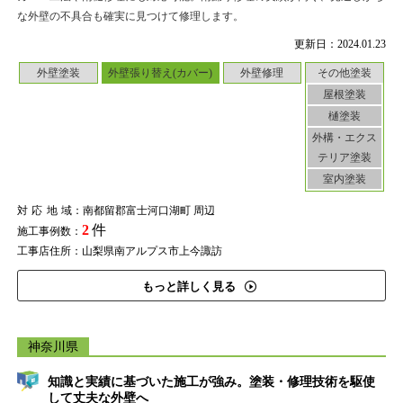
な外壁の不具合も確実に見つけて修理します。
更新日：2024.01.23
外壁塗装
外壁張り替え(カバー)
外壁修理
その他塗装
屋根塗装
樋塗装
外構・エクス
テリア塗装
室内塗装
対応地域
：南都留郡富士河口湖町 周辺
2
件
施工事例数：
工事店住所：山梨県南アルプス市上今諏訪
もっと詳しく見る
神奈川県
知識と実績に基づいた施工が強み。塗装・修理技術を駆使
して丈夫な外壁へ