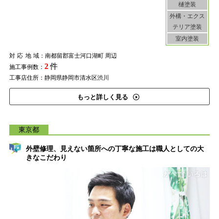
樋塗装
外構・エクス
テリア塗装
室内塗装
対応地域
：南都留郡富士河口湖町 周辺
2
件
施工事例数：
工事店住所：静岡県静岡市清水区渋川
もっと詳しく見る
東京都
外壁修理、見えない箇所への丁寧な施工は職人としての大
きなこだわり