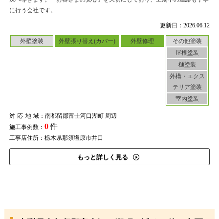
に行う会社です。
更新日：2026.06.12
外壁塗装
外壁張り替え(カバー)
外壁修理
その他塗装
屋根塗装
樋塗装
外構・エクス
テリア塗装
室内塗装
対応地域
：南都留郡富士河口湖町 周辺
0
件
施工事例数：
工事店住所：栃木県那須塩原市井口
もっと詳しく見る