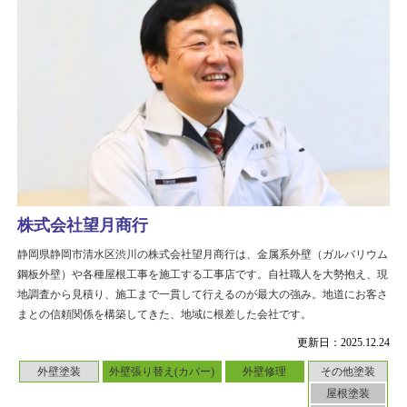
株式会社望月商行
静岡県静岡市清水区渋川の株式会社望月商行は、金属系外壁（ガルバリウム
鋼板外壁）や各種屋根工事を施工する工事店です。自社職人を大勢抱え、現
地調査から見積り、施工まで一貫して行えるのが最大の強み。地道にお客さ
まとの信頼関係を構築してきた、地域に根差した会社です。
更新日：2025.12.24
外壁塗装
外壁張り替え(カバー)
外壁修理
その他塗装
屋根塗装