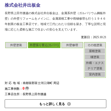
株式会社井出板金
長野県上田市腰越の株式会社井出板金は、金属系外壁（ガルバリウム鋼板外
壁）の外壁リフォームをメインに、金属屋根工事や雨樋修理も行う１９４６
年創業の板金工事店です。地域で三代にわたり信頼を築き、丁寧な説明と現
場に応じた柔軟な施工で住まいの安心を支えています。
更新日：2025.10.21
外壁塗装
外壁張り替え(カバー)
外壁修理
その他塗装
屋根塗装
樋塗装
外構・エクス
テリア塗装
室内塗装
対応地域
：南都留郡富士河口湖町 周辺
0
件
施工事例数：
工事店住所：長野県上田市腰越
もっと詳しく見る