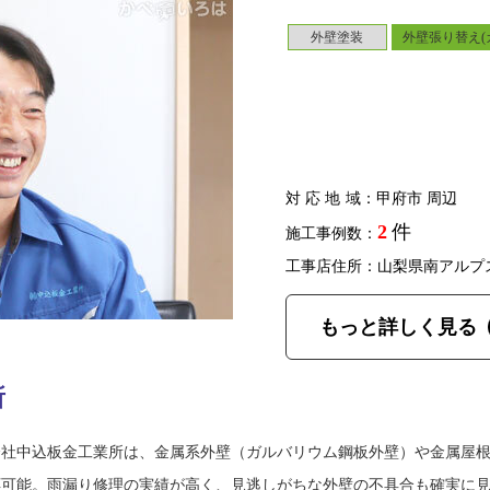
外壁塗装
外壁張り替え(
対応地域
：甲府市 周辺
2
件
施工事例数：
工事店住所：山梨県南アルプ
もっと詳しく見る
所
会社中込板金工業所は、金属系外壁（ガルバリウム鋼板外壁）や金属屋
応可能。雨漏り修理の実績が高く、見逃しがちな外壁の不具合も確実に