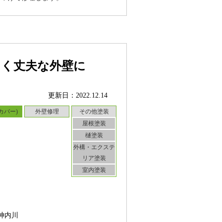
しく丈夫な外壁に
更新日：2022.12.14
カバー)
外壁修理
その他塗装
屋根塗装
樋塗装
外構・エクステ
リア塗装
室内塗装
神内川