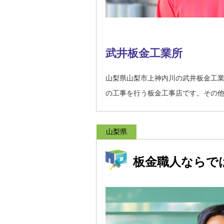
武井板金工業所
山梨県山梨市上神内川の武井板金工
の工事を行う板金工事店です。その
山梨県
板金職人ならで