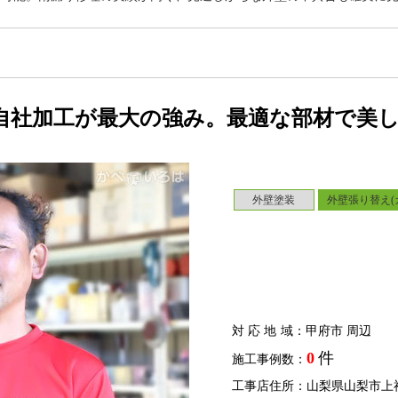
自社加工が最大の強み。最適な部材で美
外壁塗装
外壁張り替え(
対応地域
：甲府市 周辺
0
件
施工事例数：
工事店住所：山梨県山梨市上