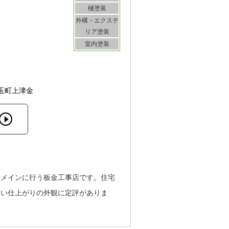
樋塗装
外構・エクステ
リア塗装
室内塗装
玉町上津金
をメインに行う板金工事店です。住宅
しい仕上がりの外観に定評がありま