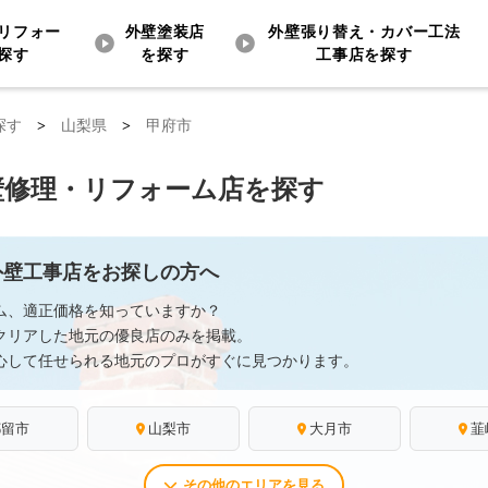
リフォー
外壁塗装店
外壁張り替え・カバー工法
探す
を探す
工事店を探す
探す
>
山梨県
>
甲府市
壁修理・リフォーム店を探す
外壁工事店をお探しの方へ
ム、適正価格を知っていますか？
クリアした地元の優良店のみを掲載。
心して任せられる地元のプロがすぐに見つかります。
都留市
山梨市
大月市
韮
その他のエリアを見る