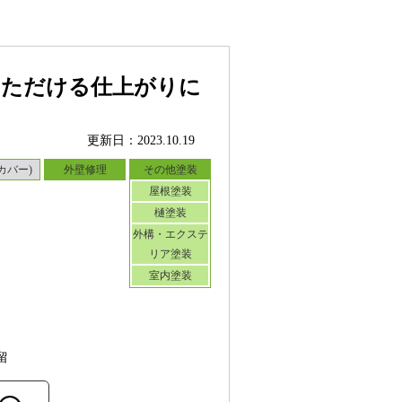
いただける仕上がりに
更新日：2023.10.19
カバー)
外壁修理
その他塗装
屋根塗装
樋塗装
外構・エクステ
リア塗装
室内塗装
留