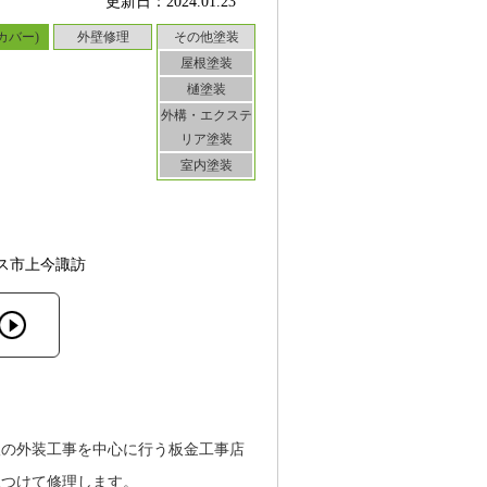
更新日：2024.01.23
カバー)
外壁修理
その他塗装
屋根塗装
樋塗装
外構・エクステ
リア塗装
室内塗装
ス市上今諏訪
根の外装工事を中心に行う板金工事店
見つけて修理します。