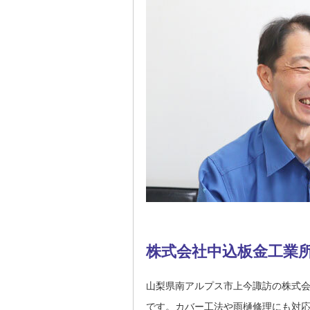
株式会社中込板金工業
山梨県南アルプス市上今諏訪の株式
です。カバー工法や雨樋修理にも対