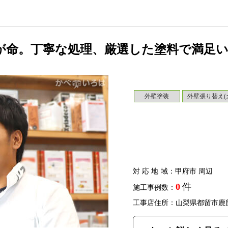
が命。丁寧な処理、厳選した塗料で満足
外壁塗装
外壁張り替え(
対応地域
：甲府市 周辺
0
件
施工事例数：
工事店住所：山梨県都留市鹿