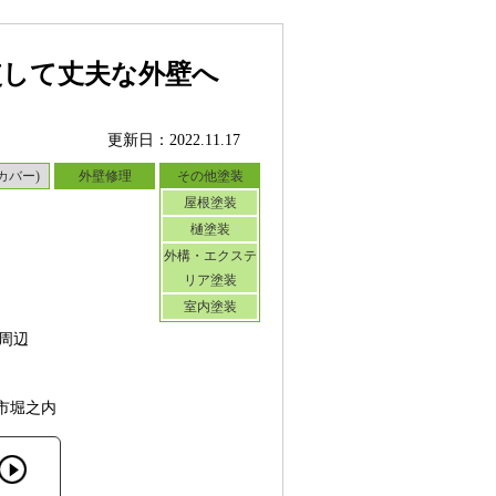
使して丈夫な外壁へ
更新日：2022.11.17
カバー)
外壁修理
その他塗装
屋根塗装
樋塗装
外構・エクステ
リア塗装
室内塗装
周辺
市堀之内