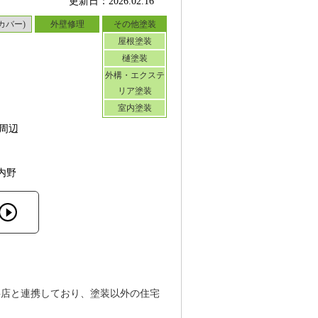
更新日：2026.02.16
カバー)
外壁修理
その他塗装
屋根塗装
樋塗装
外構・エクステ
リア塗装
室内塗装
周辺
内野
事店と連携しており、塗装以外の住宅