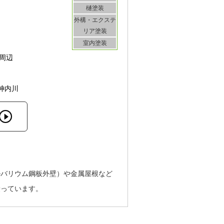
樋塗装
外構・エクステ
リア塗装
室内塗装
周辺
神内川
ルバリウム鋼板外壁）や金属屋根など
乗っています。