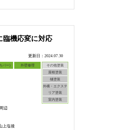
に臨機応変に対応
更新日：2024.07.30
カバー)
外壁修理
その他塗装
屋根塗装
樋塗装
外構・エクステ
リア塗装
室内塗装
周辺
山上塩後