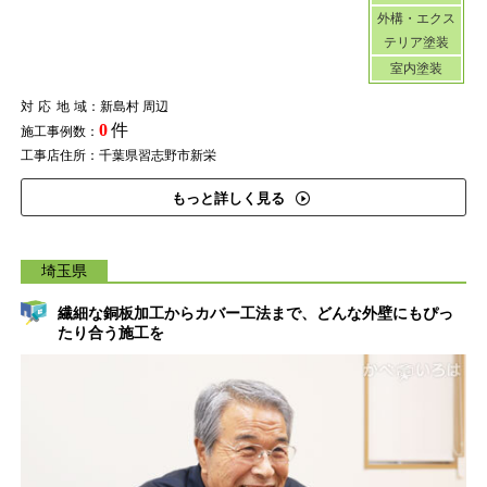
外構・エクス
テリア塗装
室内塗装
対応地域
：新島村 周辺
0
件
施工事例数：
工事店住所：千葉県習志野市新栄
もっと詳しく見る
埼玉県
繊細な銅板加工からカバー工法まで、どんな外壁にもぴっ
たり合う施工を