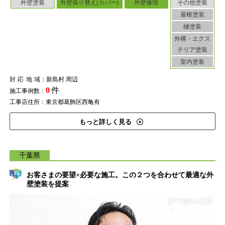
外壁塗装
外壁張り替え(カバー)
外壁修理
その他塗装
屋根塗装
樋塗装
外構・エクス
テリア塗装
室内塗装
対応地域
：新島村 周辺
0
件
施工事例数：
工事店住所：東京都葛飾区西亀有
もっと詳しく見る
千葉県
お客さまの要望×必要な施工。この２つを合わせて最適な外
壁塗装を提案