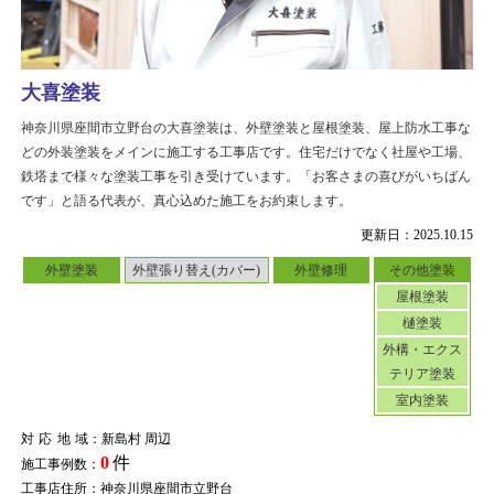
大喜塗装
神奈川県座間市立野台の大喜塗装は、外壁塗装と屋根塗装、屋上防水工事な
どの外装塗装をメインに施工する工事店です。住宅だけでなく社屋や工場、
鉄塔まで様々な塗装工事を引き受けています。「お客さまの喜びがいちばん
です」と語る代表が、真心込めた施工をお約束します。
更新日：2025.10.15
外壁塗装
外壁張り替え(カバー)
外壁修理
その他塗装
屋根塗装
樋塗装
外構・エクス
テリア塗装
室内塗装
対応地域
：新島村 周辺
0
件
施工事例数：
工事店住所：神奈川県座間市立野台