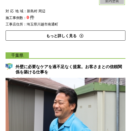
室内塗装
対応地域
：新島村 周辺
0
件
施工事例数：
工事店住所：埼玉県川越市南通町
もっと詳しく見る
千葉県
外壁に必要なケアを過不足なく提案。お客さまとの信頼関
係を築ける仕事を