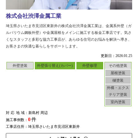
株式会社渋澤金属工業
埼玉県さいたま市見沼区東新井の株式会社渋澤金属工業は、金属系外壁（ガ
ルバリウム鋼板外壁）や金属屋根をメインに施工する板金工事店です。気さ
くなスタッフと多彩な協力工事店が、あらゆる住宅のお悩みを解決へ導き、
お客さまの快適な暮らしをサポートします。
更新日：2026.01.25
外壁塗装
外壁張り替え(カバー)
外壁修理
その他塗装
屋根塗装
樋塗装
外構・エクス
テリア塗装
室内塗装
対応地域
：新島村 周辺
0
件
施工事例数：
工事店住所：埼玉県さいたま市見沼区東新井