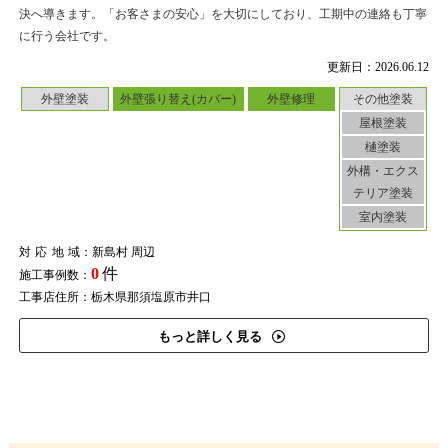
決へ導きます。「お客さまの安心」を大切にしており、工期中の連絡も丁寧
に行う会社です。
更新日：2026.06.12
外壁塗装
外壁張り替え(カバー)
外壁修理
その他塗装
屋根塗装
樋塗装
外構・エクス
テリア塗装
室内塗装
対応地域
：新島村 周辺
0
件
施工事例数：
工事店住所：栃木県那須塩原市井口
もっと詳しく見る