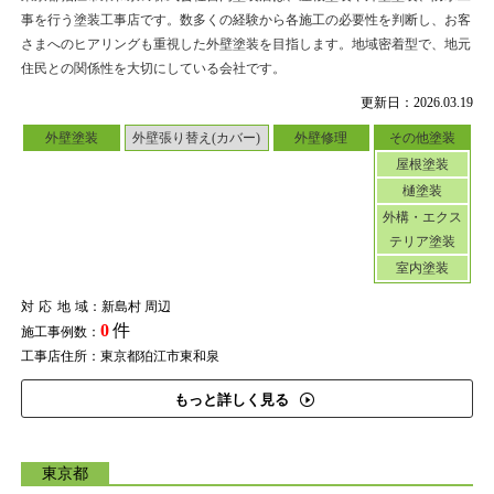
事を行う塗装工事店です。数多くの経験から各施工の必要性を判断し、お客
さまへのヒアリングも重視した外壁塗装を目指します。地域密着型で、地元
住民との関係性を大切にしている会社です。
更新日：2026.03.19
外壁塗装
外壁張り替え(カバー)
外壁修理
その他塗装
屋根塗装
樋塗装
外構・エクス
テリア塗装
室内塗装
対応地域
：新島村 周辺
0
件
施工事例数：
工事店住所：東京都狛江市東和泉
もっと詳しく見る
東京都