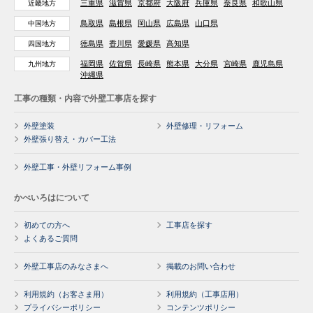
三重県
滋賀県
京都府
大阪府
兵庫県
奈良県
和歌山県
近畿地方
鳥取県
島根県
岡山県
広島県
山口県
中国地方
徳島県
香川県
愛媛県
高知県
四国地方
福岡県
佐賀県
長崎県
熊本県
大分県
宮崎県
鹿児島県
九州地方
沖縄県
工事の種類・内容で外壁工事店を探す
外壁塗装
外壁修理・リフォーム
外壁張り替え・カバー工法
外壁工事・外壁リフォーム事例
かべいろはについて
初めての方へ
工事店を探す
よくあるご質問
外壁工事店のみなさまへ
掲載のお問い合わせ
利用規約（お客さま用）
利用規約（工事店用）
プライバシーポリシー
コンテンツポリシー