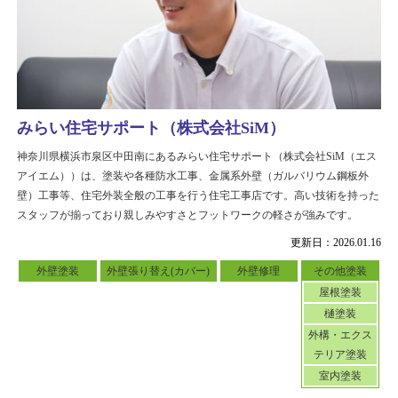
みらい住宅サポート（株式会社SiM）
神奈川県横浜市泉区中田南にあるみらい住宅サポート（株式会社SiM（エス
アイエム））は、塗装や各種防水工事、金属系外壁（ガルバリウム鋼板外
壁）工事等、住宅外装全般の工事を行う住宅工事店です。高い技術を持った
スタッフが揃っており親しみやすさとフットワークの軽さが強みです。
更新日：2026.01.16
外壁塗装
外壁張り替え(カバー)
外壁修理
その他塗装
屋根塗装
樋塗装
外構・エクス
テリア塗装
室内塗装