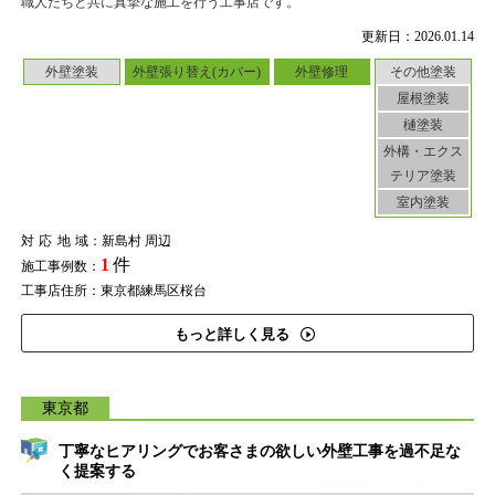
職人たちと共に真摯な施工を行う工事店です。
更新日：2026.01.14
外壁塗装
外壁張り替え(カバー)
外壁修理
その他塗装
屋根塗装
樋塗装
外構・エクス
テリア塗装
室内塗装
対応地域
：新島村 周辺
1
件
施工事例数：
工事店住所：東京都練馬区桜台
もっと詳しく見る
東京都
丁寧なヒアリングでお客さまの欲しい外壁工事を過不足な
く提案する