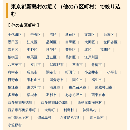
東京都新島村の近く（他の市区町村）で絞り込
む
【 他の市区町村 】
千代田区
中央区
港区
新宿区
文京区
台東区
墨田区
江東区
品川区
目黒区
大田区
世田谷区
渋谷区
中野区
杉並区
豊島区
北区
荒川区
板橋区
練馬区
足立区
葛飾区
江戸川区
八王子市
立川市
武蔵野市
三鷹市
青梅市
府中市
昭島市
調布市
町田市
小金井市
小平市
日野市
東村山市
国分寺市
国立市
福生市
狛江市
東大和市
清瀬市
東久留米市
武蔵村山市
多摩市
稲城市
羽村市
あきる野市
西東京市
西多摩郡瑞穂町
西多摩郡日の出町
西多摩郡檜原村
西多摩郡奥多摩町
大島町
利島村
神津島村
三宅島三宅村
御蔵島村
八丈島八丈町
青ヶ島村
小笠原村