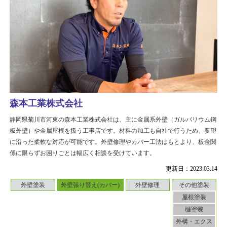
森本工業株式会社
静岡県菊川市河東の森本工業株式会社は、主に金属系外壁（ガルバリウム鋼
板外壁）や金属屋根を扱う工事店です。材料の加工も自社で行うため、要望
に沿った柔軟な対応が可能です。外壁修理やカバー工法はもとより、板金関
係に限らずお困りごとは幅広く相談を受けています。
更新日：2023.03.14
外壁塗装
外壁張り替え(カバー)
外壁修理
その他塗装
屋根塗装
樋塗装
外構・エクス