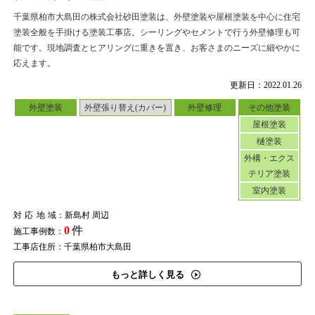
千葉県柏市大島田の株式会社砂田塗装は、外壁塗装や屋根塗装を中心に住宅
塗装全般を手掛ける塗装工事店。シーリングやセメントで行う外壁修理も可
能です。現地調査とヒアリングに重きを置き、お客さまのニーズに細やかに
応えます。
更新日：2022.01.26
外壁塗装
外壁張り替え(カバー)
外壁修理
その他塗装
屋根塗装
樋塗装
外構・エクス
テリア塗装
室内塗装
対応地域
：新島村 周辺
0
件
施工事例数：
工事店住所：千葉県柏市大島田
もっと詳しく見る