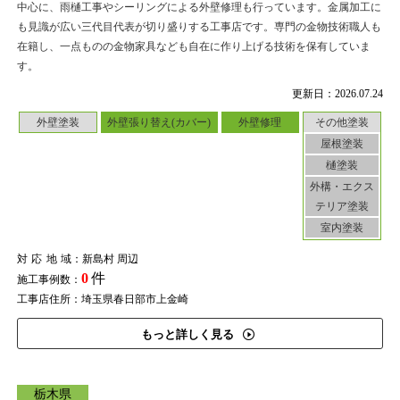
中心に、雨樋工事やシーリングによる外壁修理も行っています。金属加工に
も見識が広い三代目代表が切り盛りする工事店です。専門の金物技術職人も
在籍し、一点ものの金物家具なども自在に作り上げる技術を保有していま
す。
更新日：2026.07.24
外壁塗装
外壁張り替え(カバー)
外壁修理
その他塗装
屋根塗装
樋塗装
外構・エクス
テリア塗装
室内塗装
対応地域
：新島村 周辺
0
件
施工事例数：
工事店住所：埼玉県春日部市上金崎
もっと詳しく見る
栃木県