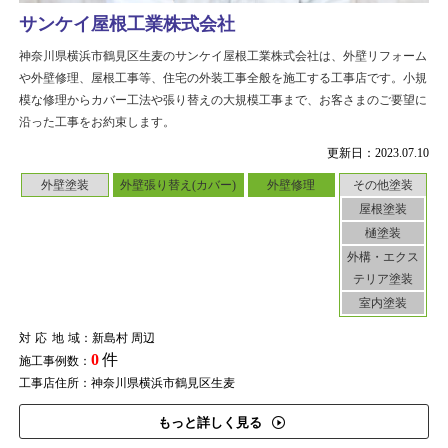
サンケイ屋根工業株式会社
神奈川県横浜市鶴見区生麦のサンケイ屋根工業株式会社は、外壁リフォーム
や外壁修理、屋根工事等、住宅の外装工事全般を施工する工事店です。小規
模な修理からカバー工法や張り替えの大規模工事まで、お客さまのご要望に
沿った工事をお約束します。
更新日：2023.07.10
外壁塗装
外壁張り替え(カバー)
外壁修理
その他塗装
屋根塗装
樋塗装
外構・エクス
テリア塗装
室内塗装
対応地域
：新島村 周辺
0
件
施工事例数：
工事店住所：神奈川県横浜市鶴見区生麦
もっと詳しく見る