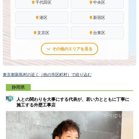
千代田区
中央区
港区
新宿区
文京区
台東区
その他のエリアを見る
東京都新島村の近く（他の市区町村）で絞り込む
静岡県
人との関わりを大事にする代表が、若い力とともに丁寧に
施工する外壁工事店