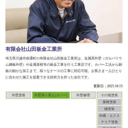
有限会社山田板金工業所
埼玉県川越市南通町の有限会社山田板金工業所は、金属系外壁（ガルバリウ
ム鋼板外壁）や金属屋根等の板金工事を行う工事店です。カバー工法から銅
板の細かな加工まで、様々なケースの工事に対応可能。お客さま一人ひとり
に合わせた施工を提案できる技術力を持った会社です。
更新日：2025.10.15
外壁塗装
外壁張り替え(カバー)
外壁修理
その他塗装
屋根塗装
樋塗装
外構・エクス
テリア塗装