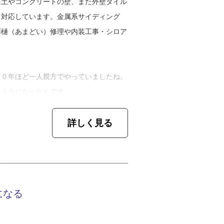
藻土やコンクリートの壁、また外壁タイル
り対応しています。金属系サイディング
雨樋（あまどい）修理や内装工事・シロア
１０年ほど一人親方でやっていましたね。
るようになったんです」
中本裕司さん（以下、中本さん）は、巧塗
詳しく見る
の時に父から代替わりし、２０１１年に法
るのは、誠実な対応をすること。知らない
をつかない対応をモットーとしています。
になる
る』が第一ですね。例えば、外壁の劣化で
れば簡単に終わります。でも、塗装で済ま