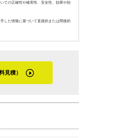
ついての正確性や確実性、安全性、効果や効
るとのこと。外壁塗り替えの際には、遮
らっしゃるそうです。
入手した情報に基づいて直接的または間接的
る、外壁の劣化でお困りのお客さま、そし
いるお客さまへメッセージです。
たら良いのかわからないですよね。巧塗装
な施工を考えて提案します。施工後も、不
ことでもお気軽にご相談くださいね」
料見積）
持ちがいいし、お客さまに喜ばれてお礼ま
ですね」
本さんは力強く言います。「お礼」という
）
その姿に、職人として、また人として信頼