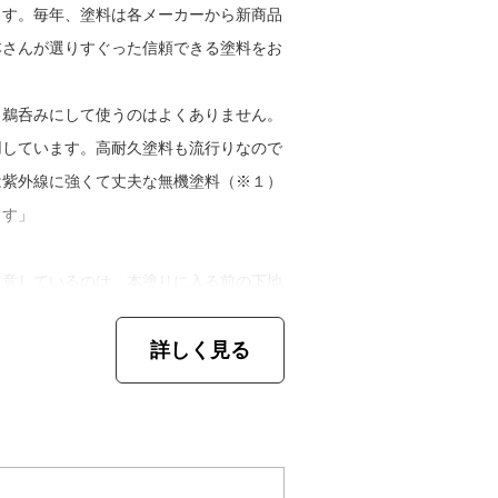
テナンスが必要になると判断したら、張り
ます。毎年、塗料は各メーカーから新商品
の家にとって本当に必要な施工を見極め
本さんが選りすぐった信頼できる塗料をお
ているんです」
も鵜呑みにして使うのはよくありません。
用しています。高耐久塗料も流行りなので
は紫外線に強くて丈夫な無機塗料（※１）
ます」
留意しているのは、本塗りに入る前の下地
るためには、丁寧に施工した下地が不可欠
詳しく見る
も殺すも下地次第です。下地づくりは職人
」
工は特にありません。ただ、ここ１０年ほ