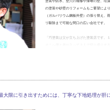
塗装や防水、壁穴の補修や漆喰の壁、珪
の塗装や砂壁のリフォームもご要望によ
（ガルバリウム鋼板外壁）の張り替え、
リ駆除まで可能な間口の広い会社です。
「巧塗装は父が立ち上げた塗装店です。
そこへ僕と弟が入って３人で切り盛りす
会社のこれまでを振り返る代表取締役の
装の二代目経営者。２００７年、３２歳
人化、現在に至ります。
中本さんが仕事をする上で大切にしてい
情報に知ったかぶりをしない、そして嘘
最大限に引き出すためには、丁寧な下地処理が肝
「基本的には『お客さまの望む施工をす
リフォーム相談を受けた場合、塗装でや