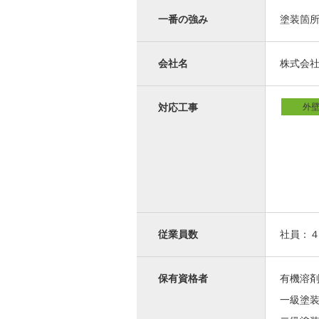
一番の強み
塗装箇
会社名
株式会
外
対応工事
従業員数
社員：
保有資格者
有機溶
一級塗