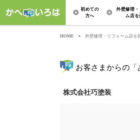
初めての
外壁修理・
方へ
ム店を
HOME
>
外壁修理・リフォーム店を
お客さまからの「
株式会社巧塗装