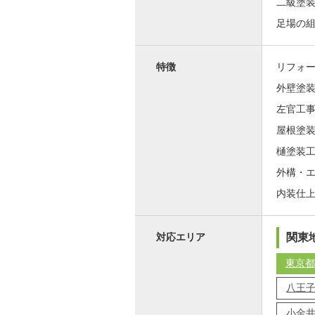
二級塗
足場の
特徴
リフォ
外壁塗
左官工
屋根塗
樋塗装
外構・
内装仕
関東
対応エリア
東京都
八王
小金