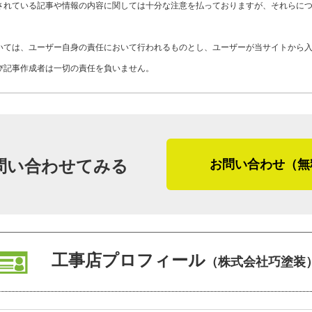
K13-AZD
工事店番号
されている記事や情報の内容に関しては十分な注意を払っておりますが、それらに
どの夏の気温上昇には誰もが辟易してい
熱・遮光の塗料を選択するお客さまもい
いては、ユーザー自身の責任において行われるものとし、ユーザーが当サイトから
び記事作成者は一切の責任を負いません。
最後に「かべいろは」をご覧になってい
て外壁リフォーム・外壁修理を検討して
「いざ外壁リフォームとはいえ、何をし
では、丁寧な点検でお客さまの家に必要
具合があればすぐに対応します。どんな
問い合わせてみる
お問い合わせ（無
「劣化したものを綺麗にする仕事って気
で言われる。やりがいってこういうこと
お礼を言われる仕事は素晴らしいと、中
工事店プロフィール
（株式会社巧塗装
コミュニケーションの基本を大切にする
のおける方だと強く感じた取材でした。