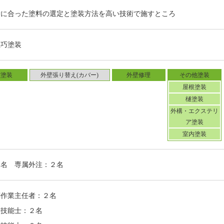
（２０１９年５月取材）
所に合った塗料の選定と塗装方法を高い技術で施すところ
社巧塗装
壁塗装
外壁張り替え(カバー)
外壁修理
その他塗装
屋根塗装
樋塗装
外構・エクステリ
ア塗装
室内塗装
４名 専属外注：２名
剤作業主任者：２名
装技能士：２名