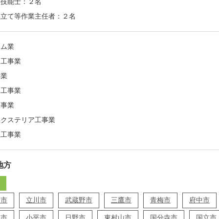
装技能士：２名
組立て等作業主任者：２名
ーム業
装工事業
事業
装工事業
工事業
エクステリア工事業
上工事業
地方
子市
立川市
武蔵野市
三鷹市
青梅市
府中市
井市
小平市
日野市
東村山市
国分寺市
国立市