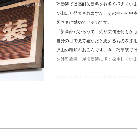
せてしまっては、ほんの数年で再びメン
巧塗装では高耐久塗料を数多く揃えてい
替えやカバー工法を提案しています。そ
が山ほど発表されますが、その中から中
て、見積もりも３パターンくらい提出し
客さまに勧めているのです。
「新商品だからって、売り文句を何もか
自分の目で見て確かだと思えるものを採
沢山の種類があるんです。今、巧塗装で
を外壁塗装・屋根塗装に多く採用してい
実際に外壁リフォーム・外壁修理の際に
処理。目利きした塗料の効果を発揮させ
です。
「せっかくの選定した無機塗料、生かす
の経験と腕がものをいう工程なんですよ
東京都八王子の辺りは気候に特化した施