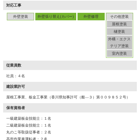
対応工事
外壁塗装
外壁張り替え(カバー)
外壁修理
その他塗装
屋根塗装
樋塗装
外構・エクス
テリア塗装
室内塗装
従業員数
社員：４名
建設業許可
屋根工事業、板金工事業（香川県知事許可（般―３）第００９８５２号）
保有資格者
一級建築板金技能士：１名
二級建築板金技能士：１名
丸のこ等取扱従事者：２名
高所作業車運転者：２名