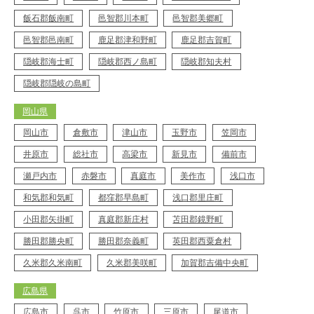
飯石郡飯南町
邑智郡川本町
邑智郡美郷町
邑智郡邑南町
鹿足郡津和野町
鹿足郡吉賀町
隠岐郡海士町
隠岐郡西ノ島町
隠岐郡知夫村
隠岐郡隠岐の島町
岡山県
岡山市
倉敷市
津山市
玉野市
笠岡市
井原市
総社市
高梁市
新見市
備前市
瀬戸内市
赤磐市
真庭市
美作市
浅口市
和気郡和気町
都窪郡早島町
浅口郡里庄町
小田郡矢掛町
真庭郡新庄村
苫田郡鏡野町
勝田郡勝央町
勝田郡奈義町
英田郡西粟倉村
久米郡久米南町
久米郡美咲町
加賀郡吉備中央町
広島県
広島市
呉市
竹原市
三原市
尾道市