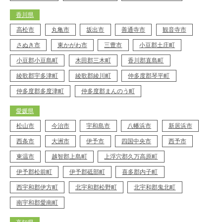
香川県
高松市
丸亀市
坂出市
善通寺市
観音寺市
さぬき市
東かがわ市
三豊市
小豆郡土庄町
小豆郡小豆島町
木田郡三木町
香川郡直島町
綾歌郡宇多津町
綾歌郡綾川町
仲多度郡琴平町
仲多度郡多度津町
仲多度郡まんのう町
愛媛県
松山市
今治市
宇和島市
八幡浜市
新居浜市
西条市
大洲市
伊予市
四国中央市
西予市
東温市
越智郡上島町
上浮穴郡久万高原町
伊予郡松前町
伊予郡砥部町
喜多郡内子町
西宇和郡伊方町
北宇和郡松野町
北宇和郡鬼北町
南宇和郡愛南町