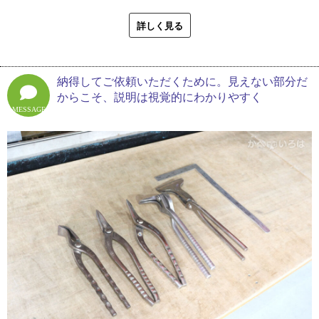
として挙げてくれたのは、隣家が解体されたことで「外壁の一面が
を始めましたが、覚えることが多くて大変でした。でも面白いか
丸ごとなくなった」という特殊な内容でした。
詳しく見る
ら、やめようと思ったことは一度もありません」
「知り合いの解体工事店から『外壁を一緒に作ってくれないか』と
二代続く工事店となった塩田板金工作所。近年では、大型物件の施
依頼がありました。お隣と壁がくっついているお宅で、隣家が更地
工に携わる機会が増え、他の板金工事店との連携を積極的に行って
納得してご依頼いただくために。見えない部分だ
になった結果、壁の一面が壊されたんです。現地に行ってみると、
います。今後の目標は？と尋ねたところ、会社の継続に加えて、板
からこそ、説明は視覚的にわかりやすく
増改築を繰り返していたのか、壁の形がバラバラで。下地を作りな
金業の垣根を越えた素敵な夢を語ってくれました。
MESSAGE
がら壁を張りました。本来なら工場で事前に作って持っていくとこ
ろ、現地合わせと現地加工の連続で大変な工事でした」
「今でもバイクや車が好きなので、いつか同じ趣味を持つ方に向け
てガレージ付きの建物を提案できたらいいなぁと思います。板金だ
状況に沿いながらフレキシブルな対応を行う塩田板金工作所です
けでは完結しないかもしれませんが、その一部にでも関われたらき
が、雨漏りのケースでも同様です。とある工事では、たくさんある
っと楽しいし、会社としてもそんな方向に挑戦していけたら嬉しい
窓すべてが漏水の原因と疑われ、修理に大変苦労したといいます。
ですね」
「全部の窓が怪しいっていう状態でした。外壁材をすべて剥がして
※１ カバー工法・・・金属屋根や外壁の重ね張りをするリフォー
窓まわりの防水処理を施し、シーリングで仕上げていきました。窓
ム方法
まわりは防水の弱点になりやすいから、念入りに処理します。施工
には手間がかかりますが、長く安心してもらうためには必要な作業
です」