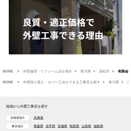
HOME
>
外壁修理・リフォーム店を探す
>
香川県
>
高松市
>
有限会
HOME
>
外壁張り替え・カバー工法ができる工事店を探す
>
香川県
>
高
地域から外壁工事店を探す
北海道
北海道地方
青森県
岩手県
宮城県
秋田県
山形県
福島県
東北地方