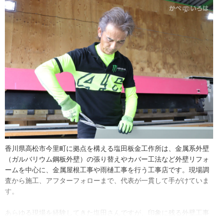
そんな塩田さんにとって大きかったのが、長年のあいだ現場の第一
線にいる先代の存在でした。板金業を始めた当初は、同じようにで
きず歯痒い思いをしたのだとか。
「最初は、父みたいに綺麗にはできませんでした。でも、何度も練
習するうちに少しずつ出来が良くなり、スピードも上がって。徐々
に楽しくなりましたね。完成した後に、お客さまから『綺麗にして
くれてありがとう』と声をかけてもらえると嬉しい。それが1番のや
りがいです」
高校時代には家業を継ぐ気持ちが芽生えていた塩田さんですが、一
度は地元を離れ、大学進学を機に神戸で暮らします。さらに、大阪
か東京へと考えていた矢先に阪神・淡路大震災が発生。大学卒業後
香川県高松市今里町に拠点を構える塩田板金工作所は、金属系外壁
は地元へ戻ることになり、縁があった自動車関連商品販売業の会社
（ガルバリウム鋼板外壁）の張り替えやカバー工法など外壁リフォ
に入社しました。実はプラモデル同様、乗り物も大好きだったそ
ームを中心に、金属屋根工事や雨樋工事を行う工事店です。現場調
う。当初から「３年間」と働く期間を決めて、面接官に話していた
査から施工、アフターフォローまで、代表が一貫して手がけていま
といいます。
す。
「石の上にも3年って言いますよね。すぐに家業へ入るよりも、他の
あらゆる現場を経験してきた塩田さんですが、印象に残る外壁工事
仕事を経験しておいたほうがいいと思ったんです。その後に板金業