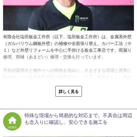
有限会社塩田板金工作所（以下、塩田板金工作所）は、金属系外壁
（ガルバリウム鋼板外壁）の補修や全面張り替え、カバー工法（※
１）など外壁リフォームを中心に手掛ける板金工事店です。雨漏り
修理、雨樋（あまどい）修理・交換も行っています。
手先の器用さと物作りへの情熱を強みに、さまざまな現場と真摯に
向き合っている代表取締役の塩田渉さん（以下、塩田さん）。板金
業のやりがいや始めたきっかけを伺ったところ、その原点には、好
きなものに夢中だった幼少期がありました。
詳しく見る
「子どもの頃は山や川で元気いっぱい遊ぶ一方で、プラモデルを作
るのが大好きでした。たぶん元から器用なほうだったんでしょう
特殊な現場から簡易的な対応まで。不具合は周辺
ね。板金業は、1枚の板を切ったり折ったり曲げたりしながら形をつ
も念入りに確認し、安心できる施工を
くっていく仕事です。その素質を活かせている面はあるかもしませ
WORK
ん」