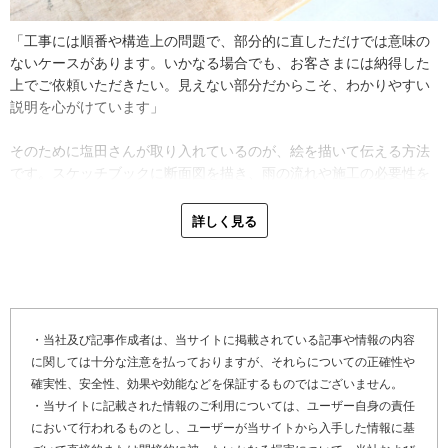
打ち合わせで現地に行った際に気を付けているのは、お客さまが心
配されている点はもちろん、その周囲に同じ不具合がないか確認す
「工事には順番や構造上の問題で、部分的に直しただけでは意味の
ることだそう。二度手間にならないよう、細かい部分にまで目を配
ないケースがあります。いかなる場合でも、お客さまには納得した
ります。大規模な施工だけでなく、簡易な工事でも原因追求を徹底
上でご依頼いただきたい。見えない部分だからこそ、わかりやすい
する姿勢は変わりません。
説明を心がけています」
「あるお宅は、家の裏が山になっており、雨樋が落ち葉でぎっしり
そのために塩田さんが取り入れているのが、絵を描いて伝える方法
詰まっていました。掃除だけの簡単な作業だったんですけど、放っ
です。スケッチブックに断面図を描き、雨の流れや施工の必要性を
ておくと葉が土化して水を含んで重くなり、雨樋が歪んだり傷んだ
図解で示すことで、専門知識のない方にもイメージが伝わるように
りするんですね。そういう場合は、傷んだ部分は雨樋を支える部分
工夫しているそう。実は美術部に所属した経験がある塩田さん。さ
詳しく見る
の釘の打ち直しなどで補修します」
らにプラモデル作りを通じて培った構造をとらえる力が、現場での
丁寧な説明に活かされています。
香川県高松市今里町の外壁工事について尋ねました。高松市は、年
間通して温暖で施工しやすい一方、沿岸部特有の塩害被害という課
最後に「かべいろは」をご覧になっている、雨漏りや外壁塗装の劣
題もあります。塩田さんは海岸からの距離を見極め、必要に応じて
化でお困りのお客さま、そして外壁リフォームや外壁修理を検討し
ステンレス材の提案を行うなど、地域特性に合わせた対応を心がけ
・当社及び記事作成者は、当サイトに掲載されている記事や情報の内容
ているお客さまへメッセージです。
ていると話してくれました。
に関しては十分な注意を払っておりますが、それらについての正確性や
確実性、安全性、効果や効能などを保証するものではございません。
「基本は数人で動いていますが、現場によって大人数のチームを組
・当サイトに記載された情報のご利用については、ユーザー自身の責任
めるのも当社の強みです。現地調査には自ら必ず伺い、見積もりは
において行われるものとし、ユーザーが当サイトから入手した情報に基
施工内容や材料のグレードに応じた複数パターンをご用意していま