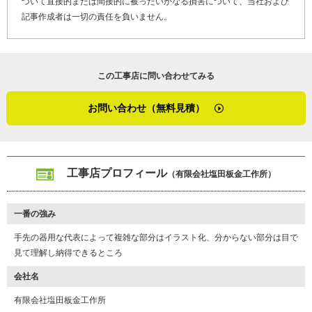
づいて直接的または間接的に被ったいかなる損害について、当社および
す。小さなことでも気軽にご相談ください。施工後に何かあれば、
記事作成者は一切の責任を負いません。
お電話をいただけるとすぐに伺います」
誠実に、丁寧に、わかりやすく。塩田さんの言葉と行動には、いつ
もお客さまファーストの姿勢が表れています。安心して頼れる職人
この工事店に問い合わせてみる
として、これからも地域の暮らしを支えていく塩田板金工作所の今
後が楽しみになる取材でした。
お問い合わせ（無料見積）
（２０２５年７月取材）
工事店プロフィール
（有限会社塩田板金工作所）
一番の強み
手先の器用な代表によって複雑な部分はイラスト化、分からない部分は目で
見て理解し納得できるところ
会社名
有限会社塩田板金工作所