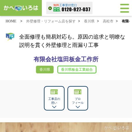
無料
工事受付窓口
HOME
>
外壁修理・リフォーム店を探す
>
香川県
>
高松市
>
有限
全面修理も簡易対応も。原因の追求と明瞭な
説明を貫く外壁修理と雨漏り工事
有限会社塩田板金工作所
香川県
香川県板金工業組合
工事店の
プロ
想い
フィール