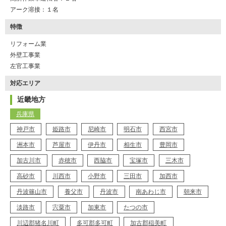
アーク溶接：１名
特徴
リフォーム業
外壁工事業
左官工事業
対応エリア
近畿地方
兵庫県
神戸市
姫路市
尼崎市
明石市
西宮市
洲本市
芦屋市
伊丹市
相生市
豊岡市
加古川市
赤穂市
西脇市
宝塚市
三木市
高砂市
川西市
小野市
三田市
加西市
丹波篠山市
養父市
丹波市
南あわじ市
朝来市
淡路市
宍粟市
加東市
たつの市
K37-AZH
工事店番号
川辺郡猪名川町
多可郡多可町
加古郡稲美町