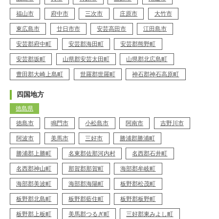
福山市
府中市
三次市
庄原市
大竹市
東広島市
廿日市市
安芸高田市
江田島市
安芸郡府中町
安芸郡海田町
安芸郡熊野町
安芸郡坂町
山県郡安芸太田町
山県郡北広島町
豊田郡大崎上島町
世羅郡世羅町
神石郡神石高原町
四国地方
徳島県
徳島市
鳴門市
小松島市
阿南市
吉野川市
阿波市
美馬市
三好市
勝浦郡勝浦町
勝浦郡上勝町
名東郡佐那河内村
名西郡石井町
名西郡神山町
那賀郡那賀町
海部郡牟岐町
海部郡美波町
海部郡海陽町
板野郡松茂町
板野郡北島町
板野郡藍住町
板野郡板野町
板野郡上板町
美馬郡つるぎ町
三好郡東みよし町