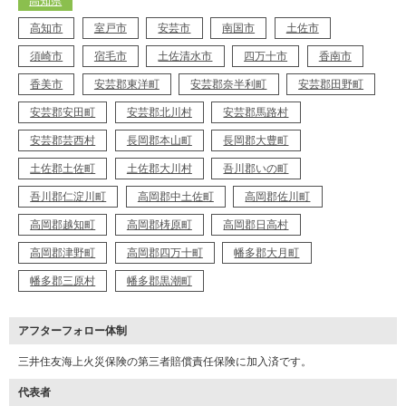
高知県
高知市
室戸市
安芸市
南国市
土佐市
須崎市
宿毛市
土佐清水市
四万十市
香南市
香美市
安芸郡東洋町
安芸郡奈半利町
安芸郡田野町
安芸郡安田町
安芸郡北川村
安芸郡馬路村
安芸郡芸西村
長岡郡本山町
長岡郡大豊町
土佐郡土佐町
土佐郡大川村
吾川郡いの町
吾川郡仁淀川町
高岡郡中土佐町
高岡郡佐川町
高岡郡越知町
高岡郡梼原町
高岡郡日高村
高岡郡津野町
高岡郡四万十町
幡多郡大月町
幡多郡三原村
幡多郡黒潮町
アフターフォロー体制
三井住友海上火災保険の第三者賠償責任保険に加入済です。
代表者