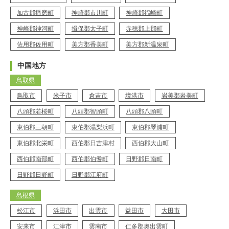
加古郡播磨町
神崎郡市川町
神崎郡福崎町
神崎郡神河町
揖保郡太子町
赤穂郡上郡町
佐用郡佐用町
美方郡香美町
美方郡新温泉町
中国地方
鳥取県
鳥取市
米子市
倉吉市
境港市
岩美郡岩美町
八頭郡若桜町
八頭郡智頭町
八頭郡八頭町
東伯郡三朝町
東伯郡湯梨浜町
東伯郡琴浦町
東伯郡北栄町
西伯郡日吉津村
西伯郡大山町
西伯郡南部町
西伯郡伯耆町
日野郡日南町
日野郡日野町
日野郡江府町
島根県
松江市
浜田市
出雲市
益田市
大田市
安来市
江津市
雲南市
仁多郡奥出雲町