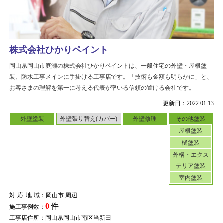
株式会社ひかりペイント
岡山県岡山市庭瀬の株式会社ひかりペイントは、一般住宅の外壁・屋根塗
装、防水工事メインに手掛ける工事店です。「技術も金額も明らかに」と、
お客さまの理解を第一に考える代表が率いる信頼の置ける会社です。
更新日：2022.01.13
外壁塗装
外壁張り替え(カバー)
外壁修理
その他塗装
屋根塗装
樋塗装
外構・エクス
テリア塗装
室内塗装
対応地域
：岡山市 周辺
0
件
施工事例数：
工事店住所：岡山県岡山市南区当新田