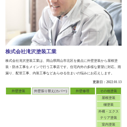
株式会社滝沢塗装工業
株式会社滝沢塗装工業は、岡山県岡山市北区を拠点に外壁塗装から屋根塗
装・防水工事をメインで行う工事店です。住宅内外の多様な要望に対応。雨
漏り、配管工事、内装工事などあらゆる住まいの悩みにお応えします。
更新日：2022.01.13
外壁塗装
外壁張り替え(カバー)
外壁修理
その他塗装
屋根塗装
樋塗装
外構・エクス
テリア塗装
室内塗装