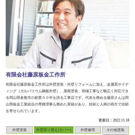
有限会社藤原板金工作所
有限会社藤原板金工作所は外壁塗装・外壁リフォームに加え、金属系サイデ
ィング（ガルバリウム鋼板外壁）、屋根塗装、雨樋工事など幅広く対応でき
る岡山県倉敷市の創業５０年を誇る工事店です。代表を務める藤原さんは岡
山県板金工業組合の専務理事も務めた実績があり、技術と人柄の両方で信頼
を寄せられています。
更新日：2022.11.18
外壁塗装
外壁張り替え(カバー)
外壁修理
その他塗装