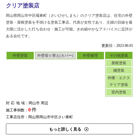
クリア塗装店
岡山県岡山市中区穝東町（さいひがしまち）のクリア塗装店は、住宅の外壁
塗装・屋根塗装を手掛ける塗装工事店。代表が女性であり、主婦の目線を最
大限に活かした打ち合わせ・施工が可能。きめ細やかなアドバイスに定評が
ある会社です。
更新日：2023.06.01
外壁塗装
外壁張り替え(カバー)
外壁修理
その他塗装
屋根塗装
樋塗装
外構・エクス
テリア塗装
室内塗装
対応地域
：岡山市 周辺
0
件
施工事例数：
工事店住所：岡山県岡山市中区さい東町
もっと詳しく見る