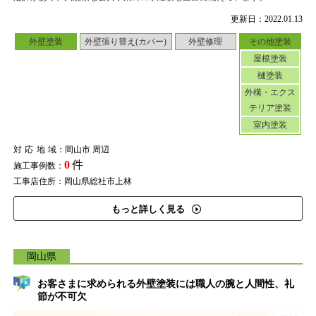
更新日：2022.01.13
外壁塗装
外壁張り替え(カバー)
外壁修理
その他塗装
屋根塗装
樋塗装
外構・エクス
テリア塗装
室内塗装
対応地域
：岡山市 周辺
0
件
施工事例数：
工事店住所：岡山県総社市上林
もっと詳しく見る
岡山県
お客さまに求められる外壁塗装には職人の腕と人間性、礼
節が不可欠