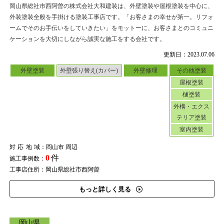
岡山県総社市西阿曽の株式会社大和建装は、外壁塗装や屋根塗装を中心に、
外装塗装全般を手掛ける塗装工事店です。「お客さまの幸せが第一。リフォ
ームでそのお手伝いをしていきたい」をモットーに、お客さまとのコミュニ
ケーションを大切にしながら誠実な施工をする会社です。
更新日：2023.07.06
外壁塗装
外壁張り替え(カバー)
外壁修理
その他塗装
屋根塗装
樋塗装
外構・エクス
テリア塗装
室内塗装
対応地域
：岡山市 周辺
0
件
施工事例数：
工事店住所：岡山県総社市西阿曽
もっと詳しく見る
岡山県