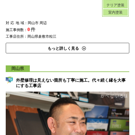
テリア塗装
室内塗装
対応地域
：岡山市 周辺
0
件
施工事例数：
工事店住所：岡山県倉敷市粒江
もっと詳しく見る
岡山県
外壁修理は見えない箇所も丁寧に施工。代々続く縁を大事
にする工事店