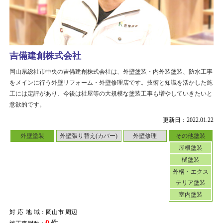
吉備建創株式会社
岡山県総社市中央の吉備建創株式会社は、外壁塗装・内外装塗装、防水工事
をメインに行う外壁リフォーム・外壁修理店です。技術と知識を活かした施
工には定評があり、今後は社屋等の大規模な塗装工事も増やしていきたいと
意欲的です。
更新日：2022.01.22
外壁塗装
外壁張り替え(カバー)
外壁修理
その他塗装
屋根塗装
樋塗装
外構・エクス
テリア塗装
室内塗装
対応地域
：岡山市 周辺
0
件