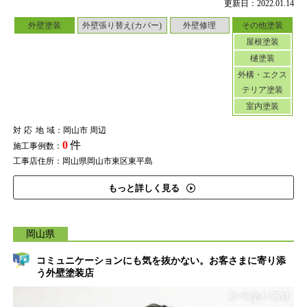
更新日：2022.01.14
外壁塗装
外壁張り替え(カバー)
外壁修理
その他塗装
屋根塗装
樋塗装
外構・エクス
テリア塗装
室内塗装
対応地域
：岡山市 周辺
0
件
施工事例数：
工事店住所：岡山県岡山市東区東平島
もっと詳しく見る
岡山県
コミュニケーションにも気を抜かない。お客さまに寄り添
う外壁塗装店