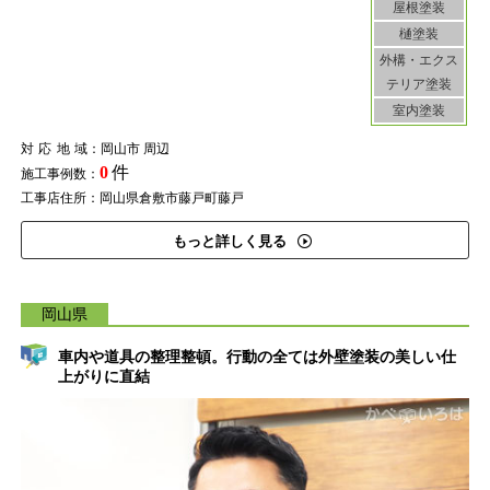
屋根塗装
樋塗装
外構・エクス
テリア塗装
室内塗装
対応地域
：岡山市 周辺
0
件
施工事例数：
工事店住所：岡山県倉敷市藤戸町藤戸
もっと詳しく見る
岡山県
車内や道具の整理整頓。行動の全ては外壁塗装の美しい仕
上がりに直結