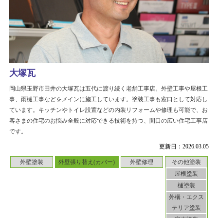
大塚瓦
岡山県玉野市田井の大塚瓦は五代に渡り続く老舗工事店。外壁工事や屋根工
事、雨樋工事などをメインに施工しています。塗装工事も窓口として対応し
ています。キッチンやトイレ設置などの内装リフォームや修理も可能で、お
客さまの住宅のお悩み全般に対応できる技術を持つ、間口の広い住宅工事店
です。
更新日：2026.03.05
外壁塗装
外壁張り替え(カバー)
外壁修理
その他塗装
屋根塗装
樋塗装
外構・エクス
テリア塗装