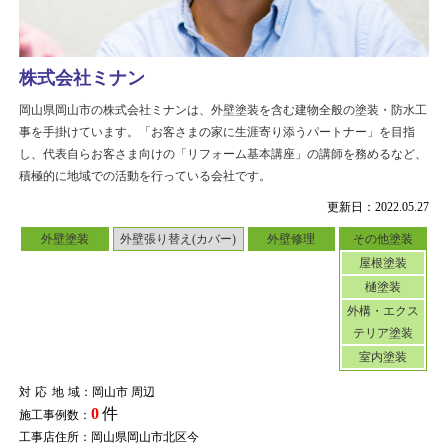
株式会社ミナン
岡山県岡山市の株式会社ミナンは、外壁塗装を含む建物全般の塗装・防水工
事を手掛けています。「お客さまの家に生涯寄り添うパートナー」を目指
し、代表自らお客さま向けの「リフォーム基本講座」の講師を務めるなど、
積極的に地域での活動を行っている会社です。
更新日：2022.05.27
外壁塗装
外壁張り替え(カバー)
外壁修理
その他塗装
屋根塗装
樋塗装
外構・エクス
テリア塗装
室内塗装
対応地域
：岡山市 周辺
0
件
施工事例数：
工事店住所：岡山県岡山市北区今