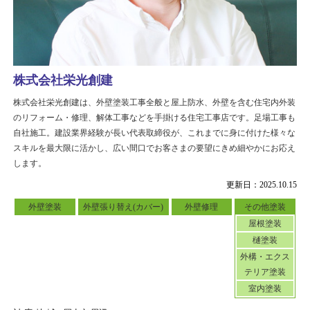
株式会社栄光創建
株式会社栄光創建は、外壁塗装工事全般と屋上防水、外壁を含む住宅内外装
のリフォーム・修理、解体工事などを手掛ける住宅工事店です。足場工事も
自社施工。建設業界経験が長い代表取締役が、これまでに身に付けた様々な
スキルを最大限に活かし、広い間口でお客さまの要望にきめ細やかにお応え
します。
更新日：2025.10.15
外壁塗装
外壁張り替え(カバー)
外壁修理
その他塗装
屋根塗装
樋塗装
外構・エクス
テリア塗装
室内塗装