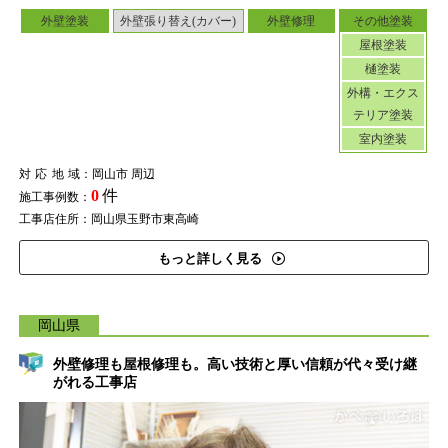
外壁塗装
外壁張り替え(カバー)
外壁修理
その他塗装
屋根塗装
樋塗装
外構・エクス
テリア塗装
室内塗装
対応地域
：岡山市 周辺
0
件
施工事例数：
工事店住所：岡山県玉野市東高崎
もっと詳しく見る
岡山県
外壁修理も屋根修理も。高い技術と厚い信頼が代々受け継
がれる工事店