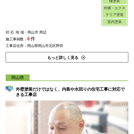
樋塗装
外構・エクス
テリア塗装
室内塗装
対応地域
：岡山市 周辺
0
件
施工事例数：
工事店住所：岡山県岡山市北区野田
もっと詳しく見る
岡山県
外壁塗装だけではなく、内装や水回りの住宅工事に対応で
きる工事店