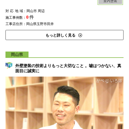
室内塗装
対応地域
：岡山市 周辺
0
件
施工事例数：
工事店住所：岡山県玉野市田井
もっと詳しく見る
岡山県
外壁塗装の技術よりもっと大切なこと 。嘘はつかない、真
面目に誠実に