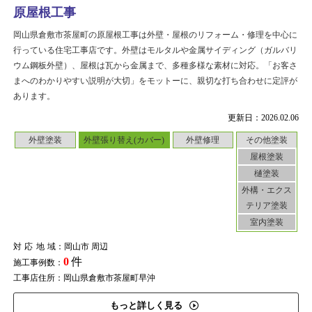
原屋根工事
岡山県倉敷市茶屋町の原屋根工事は外壁・屋根のリフォーム・修理を中心に
行っている住宅工事店です。外壁はモルタルや金属サイディング（ガルバリ
ウム鋼板外壁）、屋根は瓦から金属まで、多種多様な素材に対応。「お客さ
まへのわかりやすい説明が大切」をモットーに、親切な打ち合わせに定評が
あります。
更新日：2026.02.06
外壁塗装
外壁張り替え(カバー)
外壁修理
その他塗装
屋根塗装
樋塗装
外構・エクス
テリア塗装
室内塗装
対応地域
：岡山市 周辺
0
件
施工事例数：
工事店住所：岡山県倉敷市茶屋町早沖
もっと詳しく見る