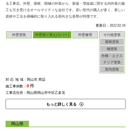
る工事店。外壁、屋根、雨樋の外装から、新築・増改築に関する内外装の施
工も引き受けるオールマイティな会社です。若い世代の職人が多く、新しい
資材や工法を積極的に取り入れる前向きな姿勢が特徴です。
更新日：2022.02.10
外壁塗装
外壁張り替え(カバー)
外壁修理
その他塗装
屋根塗装
樋塗装
外構・エクス
テリア塗装
室内塗装
対応地域
：岡山市 周辺
0
件
施工事例数：
工事店住所：岡山県岡山市中区乙多見
もっと詳しく見る
岡山県