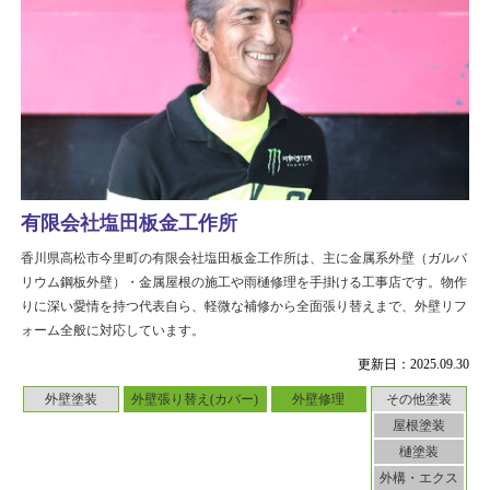
有限会社塩田板金工作所
香川県高松市今里町の有限会社塩田板金工作所は、主に金属系外壁（ガルバ
リウム鋼板外壁）・金属屋根の施工や雨樋修理を手掛ける工事店です。物作
りに深い愛情を持つ代表自ら、軽微な補修から全面張り替えまで、外壁リフ
ォーム全般に対応しています。
更新日：2025.09.30
外壁塗装
外壁張り替え(カバー)
外壁修理
その他塗装
屋根塗装
樋塗装
外構・エクス