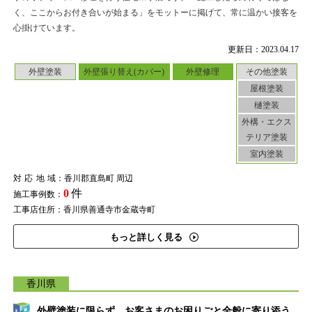
く、ここからお付き合いが始まる」をモットーに掲げて、常に温かい接客を
心掛けています。
更新日：2023.04.17
外壁塗装
外壁張り替え(カバー)
外壁修理
その他塗装
屋根塗装
樋塗装
外構・エクス
テリア塗装
室内塗装
対応地域
：香川郡直島町 周辺
0
件
施工事例数：
工事店住所：香川県善通寺市金蔵寺町
もっと詳しく見る
香川県
外壁塗装に限らず、お客さまのお困りごと全般に寄り添う