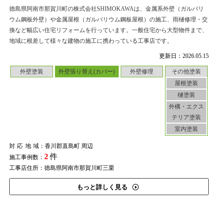
徳島県阿南市那賀川町の株式会社SHIMOKAWAは、金属系外壁（ガルバリ
ウム鋼板外壁）や金属屋根（ガルバリウム鋼板屋根）の施工、雨樋修理・交
換など幅広い住宅リフォームを行っています。一般住宅から大型物件まで、
地域に根差して様々な建物の施工に携わっている工事店です。
更新日：2026.05.15
外壁塗装
外壁張り替え(カバー)
外壁修理
その他塗装
屋根塗装
樋塗装
外構・エクス
テリア塗装
室内塗装
対応地域
：香川郡直島町 周辺
2
件
施工事例数：
工事店住所：徳島県阿南市那賀川町三栗
もっと詳しく見る