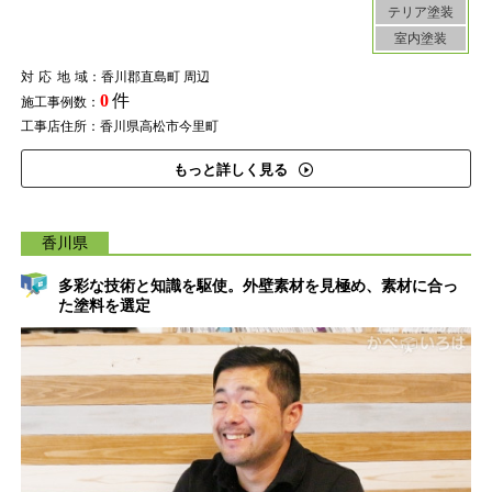
テリア塗装
室内塗装
対応地域
：香川郡直島町 周辺
0
件
施工事例数：
工事店住所：香川県高松市今里町
もっと詳しく見る
香川県
多彩な技術と知識を駆使。外壁素材を見極め、素材に合っ
た塗料を選定