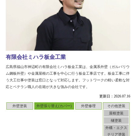
有限会社ミハラ板金工業
広島県福山市神辺町の有限会社ミハラ板金工業は、金属系外壁（ガルバリウ
ム鋼板外壁）や金属屋根の工事を中心に行う板金工事店です。板金工事に伴
う大工仕事や塗装は窓口となって対応します。フットワークの軽い柔軟な対
応とベテラン職人の在籍が大きな強みの会社です。
更新日：2026.07.16
外壁塗装
外壁張り替え(カバー)
外壁修理
その他塗装
屋根塗装
樋塗装
外構・エクス
テリア塗装