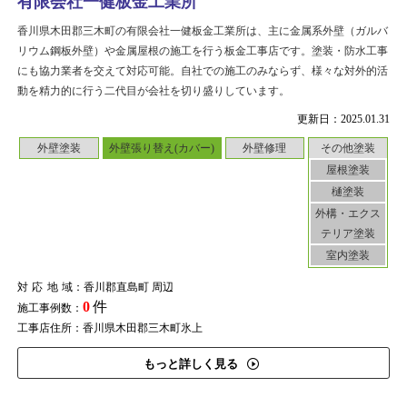
有限会社一健板金工業所
香川県木田郡三木町の有限会社一健板金工業所は、主に金属系外壁（ガルバ
リウム鋼板外壁）や金属屋根の施工を行う板金工事店です。塗装・防水工事
にも協力業者を交えて対応可能。自社での施工のみならず、様々な対外的活
動を精力的に行う二代目が会社を切り盛りしています。
更新日：2025.01.31
外壁塗装
外壁張り替え(カバー)
外壁修理
その他塗装
屋根塗装
樋塗装
外構・エクス
テリア塗装
室内塗装
対応地域
：香川郡直島町 周辺
0
件
施工事例数：
工事店住所：香川県木田郡三木町氷上
もっと詳しく見る