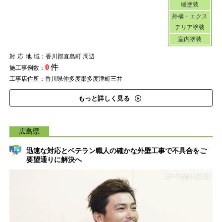
樋塗装
外構・エクス
テリア塗装
室内塗装
対応地域
：香川郡直島町 周辺
0
件
施工事例数：
工事店住所：香川県仲多度郡多度津町三井
もっと詳しく見る
広島県
迅速な対応とベテラン職人の確かな外壁工事で不具合をご
要望通りに解決へ