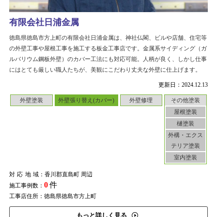
有限会社日浦金属
徳島県徳島市方上町の有限会社日浦金属は、神社仏閣、ビルや店舗、住宅等
の外壁工事や屋根工事を施工する板金工事店です。金属系サイディング（ガ
ルバリウム鋼板外壁）のカバー工法にも対応可能。人柄が良く、しかし仕事
にはとても厳しい職人たちが、美観にこだわり丈夫な外壁に仕上げます。
更新日：2024.12.13
外壁塗装
外壁張り替え(カバー)
外壁修理
その他塗装
屋根塗装
樋塗装
外構・エクス
テリア塗装
室内塗装
対応地域
：香川郡直島町 周辺
0
件
施工事例数：
工事店住所：徳島県徳島市方上町
もっと詳しく見る