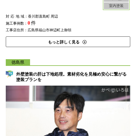
室内塗装
対応地域
：香川郡直島町 周辺
0
件
施工事例数：
工事店住所：広島県福山市神辺町上御領
もっと詳しく見る
徳島県
外壁塗装の肝は下地処理。素材劣化を見極め安心に繋がる
塗装プランを