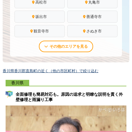
高松市
丸亀市
坂出市
善通寺市
観音寺市
さぬき市
その他のエリアを見る
香川県香川郡直島町の近く（他の市区町村）で絞り込む
香川県
全面修理も簡易対応も。原因の追求と明瞭な説明を貫く外
壁修理と雨漏り工事