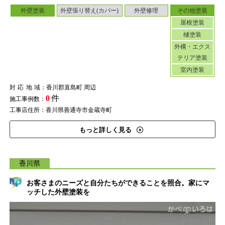
外壁塗装
外壁張り替え(カバー)
外壁修理
その他塗装
屋根塗装
樋塗装
外構・エクス
テリア塗装
室内塗装
対応地域
：香川郡直島町 周辺
0
件
施工事例数：
工事店住所：香川県善通寺市金蔵寺町
もっと詳しく見る
香川県
お客さまのニーズと自分たちができることを照合。家にマ
ッチした外壁塗装を