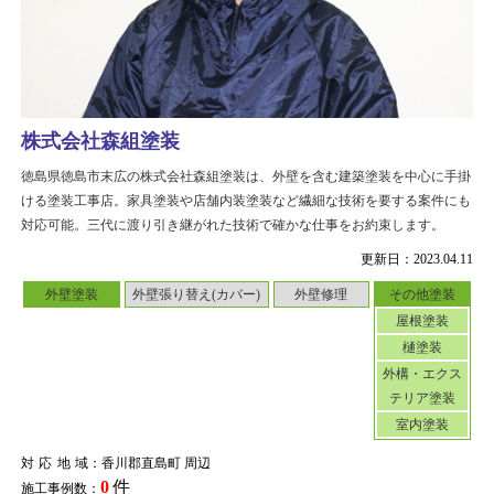
株式会社森組塗装
徳島県徳島市末広の株式会社森組塗装は、外壁を含む建築塗装を中心に手掛
ける塗装工事店。家具塗装や店舗内装塗装など繊細な技術を要する案件にも
対応可能。三代に渡り引き継がれた技術で確かな仕事をお約束します。
更新日：2023.04.11
外壁塗装
外壁張り替え(カバー)
外壁修理
その他塗装
屋根塗装
樋塗装
外構・エクス
テリア塗装
室内塗装
対応地域
：香川郡直島町 周辺
0
件
施工事例数：