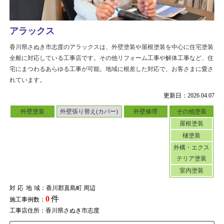
アラックス
香川県さぬき市志度のアラックスは、外壁塗装や屋根塗装を中心に住宅塗装
全般に対応している工事店です。その他リフォーム工事や解体工事など、住
宅にまつわるあらゆる工事が可能。地域に根差した対応で、お客さまに愛さ
れています。
更新日：2026.04.07
外壁塗装
外壁張り替え(カバー)
外壁修理
その他塗装
屋根塗装
樋塗装
外構・エクス
テリア塗装
室内塗装
対応地域
：香川郡直島町 周辺
0
件
施工事例数：
工事店住所：香川県さぬき市志度