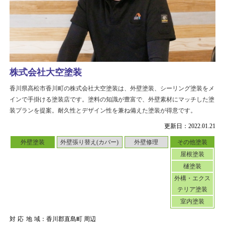
株式会社大空塗装
香川県高松市香川町の株式会社大空塗装は、外壁塗装、シーリング塗装をメ
インで手掛ける塗装店です。塗料の知識が豊富で、外壁素材にマッチした塗
装プランを提案。耐久性とデザイン性を兼ね備えた塗装が得意です。
更新日：2022.01.21
外壁塗装
外壁張り替え(カバー)
外壁修理
その他塗装
屋根塗装
樋塗装
外構・エクス
テリア塗装
室内塗装
対応地域
：香川郡直島町 周辺