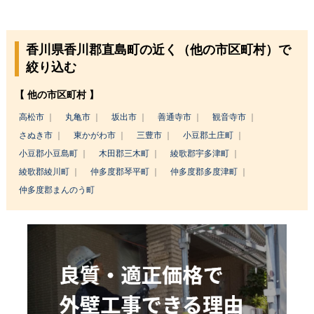
香川県香川郡直島町の近く（他の市区町村）で
絞り込む
【 他の市区町村 】
高松市
丸亀市
坂出市
善通寺市
観音寺市
さぬき市
東かがわ市
三豊市
小豆郡土庄町
小豆郡小豆島町
木田郡三木町
綾歌郡宇多津町
綾歌郡綾川町
仲多度郡琴平町
仲多度郡多度津町
仲多度郡まんのう町