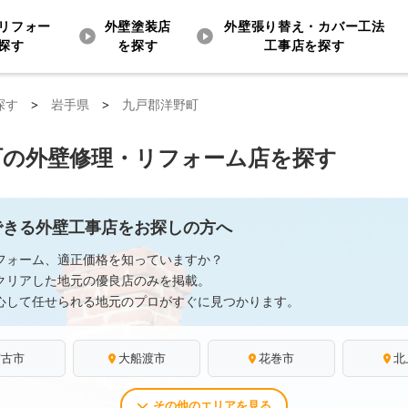
リフォー
外壁塗装店
外壁張り替え・カバー工法
探す
を探す
工事店を探す
探す
>
岩手県
>
九戸郡洋野町
町の外壁修理・リフォーム店を探す
できる外壁工事店をお探しの方へ
フォーム、適正価格を知っていますか？
クリアした地元の優良店のみを掲載。
心して任せられる地元のプロがすぐに見つかります。
宮古市
大船渡市
花巻市
北
その他のエリアを見る