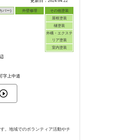
更新日：2024.04.22
カバー)
外壁修理
その他塗装
屋根塗装
樋塗装
外構・エクステ
リア塗装
室内塗装
辺
町字上中道
です。地域でのボランティア活動やチ