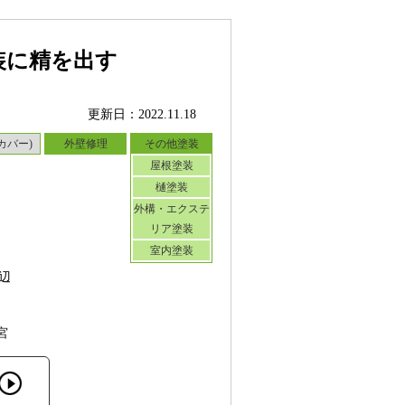
装に精を出す
更新日：2022.11.18
カバー)
外壁修理
その他塗装
屋根塗装
樋塗装
外構・エクステ
リア塗装
室内塗装
辺
宮