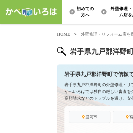
初めての
外壁修理・
方へ
ム店を
HOME
>
外壁修理・リフォーム店を
岩手県九戸郡洋野
岩手県九戸郡洋野町で信頼
岩手県九戸郡洋野町の外壁修理・リ
かべいろはでは独自の厳しい審査を
高額請求などのトラブルを避け、安
盛岡市