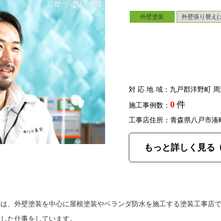
外壁塗装
外壁張り替え(
対応地域
：九戸郡洋野町 周
0
件
施工事例数：
工事店住所：青森県八戸市湊
もっと詳しく見る
栄は、外壁塗装を中心に屋根塗装やベランダ防水を施工する塗装工事店
差した仕事をしています。