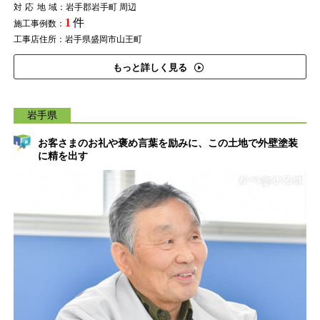
対応地域
：岩手郡岩手町 周辺
1
件
施工事例数：
工事店住所：岩手県盛岡市山王町
もっと詳しく見る
岩手県
お客さまのお礼や褒め言葉を励みに、この土地で外壁塗装
に精を出す