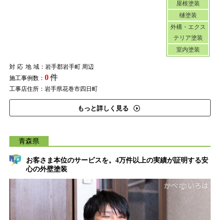
屋根塗装
樋塗装
外構・エクス
テリア塗装
室内塗装
対応地域
：岩手郡岩手町 周辺
0
件
施工事例数：
工事店住所：岩手県花巻市四日町
もっと詳しく見る
青森県
お客さま本位のサービスを。4万件以上の実績が証明する安
心の外壁塗装