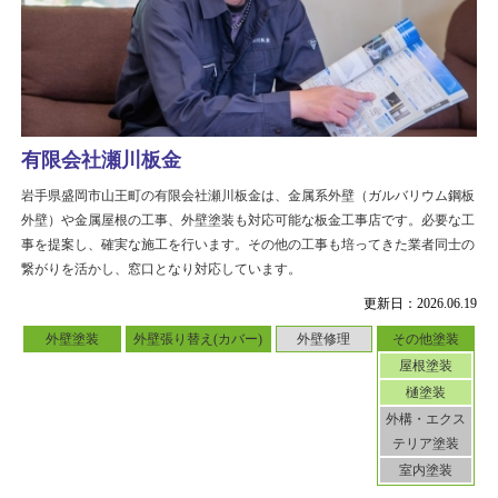
有限会社瀬川板金
岩手県盛岡市山王町の有限会社瀬川板金は、金属系外壁（ガルバリウム鋼板
外壁）や金属屋根の工事、外壁塗装も対応可能な板金工事店です。必要な工
事を提案し、確実な施工を行います。その他の工事も培ってきた業者同士の
繋がりを活かし、窓口となり対応しています。
更新日：2026.06.19
外壁塗装
外壁張り替え(カバー)
外壁修理
その他塗装
屋根塗装
樋塗装
外構・エクス
テリア塗装
室内塗装