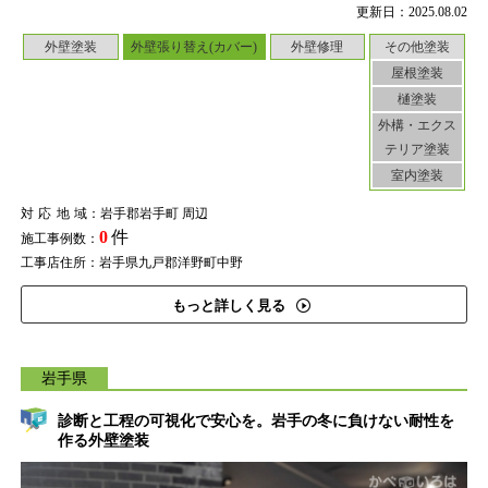
更新日：2025.08.02
外壁塗装
外壁張り替え(カバー)
外壁修理
その他塗装
屋根塗装
樋塗装
外構・エクス
テリア塗装
室内塗装
対応地域
：岩手郡岩手町 周辺
0
件
施工事例数：
工事店住所：岩手県九戸郡洋野町中野
もっと詳しく見る
岩手県
診断と工程の可視化で安心を。岩手の冬に負けない耐性を
作る外壁塗装